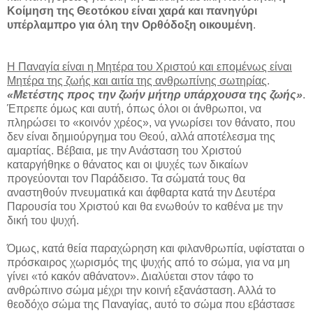
Κοίμηση της Θεοτόκου είναι χαρά και πανηγύρι
υπέρλαμπρο για όλη την Ορθόδοξη οικουμένη
.
Η Παναγία είναι η Μητέρα του Χριστού και επομένως είναι
Μητέρα της ζωής και αιτία της ανθρωπίνης σωτηρίας
.
«Μετέστης προς την ζωήν μήτηρ υπάρχουσα της ζωής»
.
Έπρεπε όμως και αυτή, όπως όλοι οι άνθρωποι, να
πληρώσει το «κοινόν χρέος», να γνωρίσει τον θάνατο, που
δεν είναι δημιούργημα του Θεού, αλλά αποτέλεσμα της
αμαρτίας. Βέβαια, με την Ανάσταση του Χριστού
καταργήθηκε ο θάνατος και οι ψυχές των δικαίων
προγεύονται τον Παράδεισο. Τα σώματά τους θα
αναστηθούν πνευματικά και άφθαρτα κατά την Δευτέρα
Παρουσία του Χριστού και θα ενωθούν το καθένα με την
δική του ψυχή.
Όμως, κατά θεία παραχώρηση και φιλανθρωπία, υφίσταται ο
πρόσκαιρος χωρισμός της ψυχής από το σώμα, για να μη
γίνει «τό κακόν αθάνατον». Διαλύεται στον τάφο το
ανθρώπινο σώμα μέχρι την κοινή εξανάσταση. Αλλά το
θεοδόχο σώμα της Παναγίας, αυτό το σώμα που εβάστασε