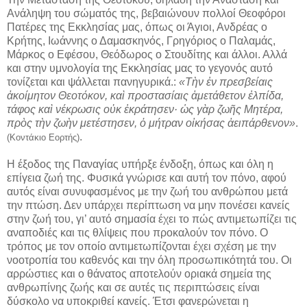
Ανάληψη του σώματός της, βεβαιώνουν πολλοί Θεοφόροι
Πατέρες της Εκκλησίας μας, όπως οι Άγιοι, Ανδρέας ο
Κρήτης, Ιωάννης ο Δαμασκηνός, Γρηγόριος ο Παλαμάς,
Μάρκος ο Εφέσου, Θεόδωρος ο Στουδίτης και άλλοι. Αλλά
και στην υμνολογία της Εκκλησίας μας το γεγονός αυτό
τονίζεται και ψάλλεται πανηγυρικά.:
«Τὴν ἐν πρεσβείαις
ἀκοίμητον Θεοτόκον, καὶ προστασίαις ἀμετάθετον ἐλπίδα,
τάφος καὶ νέκρωσις οὐκ ἐκράτησεν· ὡς γὰρ ζωῆς Μητέρα,
πρὸς τὴν ζωὴν μετέστησεν, ὁ μήτραν οἰκήσας ἀειπάρθενον»
.
.
(Κοντάκιο Εορτής)
Η έξοδος της Παναγίας υπήρξε ένδοξη, όπως και όλη η
επίγεια ζωή της. Φυσικά γνώρισε και αυτή τον πόνο, αφού
αυτός είναι συνυφασμένος με την ζωή του ανθρώπου μετά
την πτώση. Δεν υπάρχει περίπτωση να μην πονέσει κανείς
στην ζωή του, γι’ αυτό σημασία έχει το πώς αντιμετωπίζει τις
αναποδιές και τις θλίψεις που προκαλούν τον πόνο. Ο
τρόπος με τον οποίο αντιμετωπίζονται έχει σχέση με την
νοοτροπία του καθενός και την όλη προσωπικότητά του. Οι
αρρώστιες και ο θάνατος αποτελούν οριακά σημεία της
ανθρωπίνης ζωής και σε αυτές τις περιπτώσεις είναι
δύσκολο να υποκριθεί κανείς. Έτσι φανερώνεται η