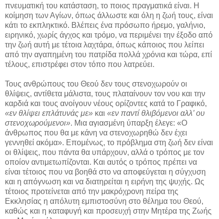
πνευματική του κατάσταση, το ποιος πραγματικά είναι. Η
κοίμηση των Αγίων, όπως άλλωστε και όλη η ζωή τους, είναι
κάτι το εκπληκτικό. Βλέπεις ένα πρόσωπο ήρεμο, γαλήνιο,
ειρηνικό, χωρίς άγχος και τρόμο, να περιμένει την έξοδο από
την ζωή αυτή με τέτοια λαχτάρα, όπως κάποιος που λείπει
από την αγαπημένη του πατρίδα πολλά χρόνια και τώρα, επί
τέλους, επιστρέφει στον τόπο που λατρεύει.
Τους ανθρώπους του Θεού δεν τους στενοχωρούν οι
θλίψεις, αντίθετα μάλιστα, τους πλαταίνουν τον νου και την
καρδιά και τους ανοίγουν νέους ορίζοντες κατά το Γραφικό,
«εν θλίψει επλάτυνάς με»
και
«εν παντί θλιβόμενοι αλλ’ ου
στενοχωρούμενοι»
. Μια αγιασμένη ύπαρξη έλεγε: «Ο
άνθρωπος που θα με κάνη να στενοχωρηθώ δεν έχει
γεννηθεί ακόμα». Επομένως, το πρόβλημα στη ζωή δεν είναι
οι θλίψεις, που πάντα θα υπάρχουν, αλλά ο τρόπος με τον
οποίον αντιμετωπίζονται. Και αυτός ο τρόπος πρέπει να
είναι τέτοιος που να βοηθά στο να αποφεύγεται η σύγχυση
και η απόγνωση και να διατηρείται η ειρήνη της ψυχής. Ως
τέτοιος προτείνεται από την μακρόχρονη πείρα της
Εκκλησίας η απόλυτη εμπιστοσύνη στο θέλημα του Θεού,
καθώς και η καταφυγή και προσευχή στην Μητέρα της Ζωής