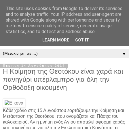
This site uses cookies from Google to deliver its services
" Εξομολογεῖσθε τῶ Κυρίῳ
and to analyze traffic. Your IP address and user-agent are
shared with Google along with performance and security
"
metrics to ensure quality of service, generate usage
statistics, and to detect and address abuse.
ὃτι ἀγαθός, ὃτι εἰς τόν αἰῶνα τό ἔλεος αὐτοῦ. Αλληλούϊα.
LEARN MORE
GOT IT
▼
Πέμπτη 14 Αυγούστου 2014
Η Κοίμηση της Θεοτόκου είναι χαρά και
πανηγύρι υπέρλαμπρο για όλη την
Ορθόδοξη οικουμένη
Κάθε χρόνο στις 15 Αυγούστου εορτάζουμε την Κοίμηση και
Μετάσταση της Θεοτόκου, που ονομάζεται και Πάσχα του
καλοκαιριού. Αν η μνήμη ενός Αγίου αποτελεί αφορμή χαράς
και πανηγύρεως για όλη την Εκκλησιαστική Κοινότητα,
η