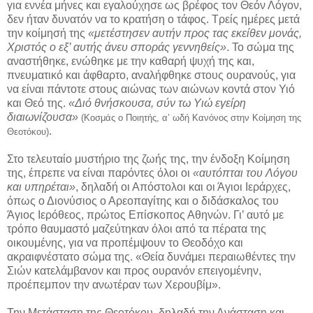
για εννέα μήνες και εγαλούχησε ως βρέφος τον Θεόν Λόγον,
δεν ήταν δυνατόν να το κρατήση ο τάφος. Τρείς ημέρες μετά
την κοίμησή της
«μετέστησεν αυτήν προς τας εκείθεν μονάς,
Χριστός ο εξ’ αυτής άνευ σποράς γεννηθείς»
. Το σώμα της
αναστήθηκε, ενώθηκε με την καθαρή ψυχή της και,
πνευματικό και άφθαρτο, αναλήφθηκε στους ουρανούς, για
να είναι πάντοτε στους αιώνας των αιώνων κοντά στον Υιό
και Θεό της.
«Διό θνήσκουσα, σύν τω Υιώ εγείρη
διαιωνίζουσα»
(Κοσμάς ο Ποιητής, α’ ωδή Κανόνος στην Κοίμηση της
.
Θεοτόκου)
Στο τελευταίο μυστήριο της ζωής της, την ένδοξη Κοίμηση
της, έπρεπε να είναι παρόντες όλοι οι
«αυτόπται του Λόγου
και υπηρέται»
, δηλαδή οι Απόστολοι και οι Άγιοι Ιεράρχες,
όπως ο Διονύσιος ο Αρεοπαγίτης και ο διδάσκαλος του
Άγιος Ιερόθεος, πρώτος Επίσκοπος Αθηνών. Γι’ αυτό με
τρόπο θαυμαστό μαζεύτηκαν όλοι από τα πέρατα της
οικουμένης, για να προπέμψουν το Θεοδόχο και
ακραιφνέστατο σώμα της. «Θεία δυνάμει περαιωθέντες την
Σιών κατελάμβανον και προς ουρανόν επειγομένην,
προέπεμπον την ανωτέραν των Χερουβίμ».
Την Μετάσταση της Θεοτόκου, δηλαδή την Ανάσταση και