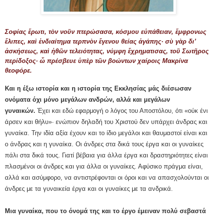
Σοφίας ἔρωτι, τὸν νοῦν πτερώσασα, κόσμου εὐπάθειαν, ἔμφρονως
ἔλιπες, καὶ ἐνδιαίτημα τερπνὸν ἔγενου θείας ἀγάπης· σὺ γὰρ δι’
ἀσκήσεως, καὶ ἠθῶν τελειότητας, νύμφη ἔχρηματισας, τοῦ Σωτῆρος
περίδοξος· ὦ πρέσβευε ὑπὲρ τῶν βοώντων χαίροις Μακρίνα
θεοφόρε.
Και η έξω ιστορία και η ιστορία της Εκκλησίας μάς διέσωσαν
ονόματα όχι μόνο μεγάλων ανδρών, αλλά και μεγάλων
γυναικών.
Έχει και εδώ εφαρμογή ο λόγος του Αποστόλου, ότι «ούκ ένι
άρσεν και θήλυ»· ενώπιον δηλα­δή του Χριστού δεν υπάρχει άνδρας και
γυναίκα. Την ιδία αξία έχουν και το ίδιο μεγάλοι και θαυμαστοί είναι και
ο άνδρας και η γυναίκα. Οι άνδρες στα δικά τους έργα και οι γυναίκες
πάλι στα δικά τους. Γιατί βέβαια για άλλα έργα και δραστηριότητες είναι
πλασμένοι οι άνδρες και για άλλα οι γυναίκες. Αφύσικο πράγμα είναι,
αλλά και ασύμφορο, να αντιστρέφονται οι όροι και να απασχολούνται οι
άνδρες με τα γυναικεία έργα και οι γυναίκες με τα ανδρικά.
Μια γυναίκα, που το όνομά της και το έργο έμειναν πολύ σεβαστά