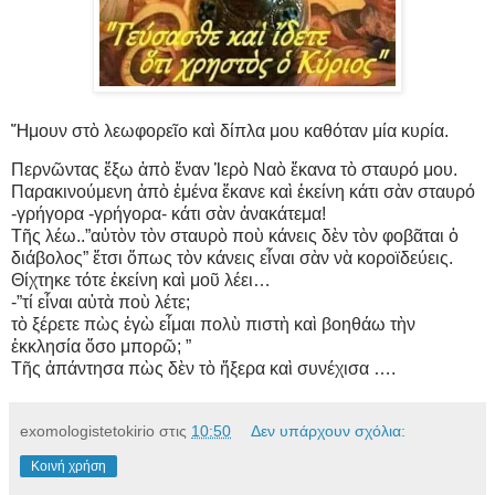
Ἤμουν στὸ λεωφορεῖο καὶ δίπλα μου καθόταν μία κυρία.
Περνῶντας ἔξω ἀπὸ ἕναν Ἱερὸ Ναὸ ἔκανα τὸ σταυρό μου.
Παρακινούμενη ἀπὸ ἐμένα ἔκανε καὶ ἐκείνη κάτι σὰν σταυρό
-γρήγορα -γρήγορα- κάτι σὰν ἀνακάτεμα!
Τῆς λέω..”αὐτὸν τὸν σταυρὸ ποὺ κάνεις δὲν τὸν φοβᾶται ὁ
διάβολος” ἔτσι ὅπως τὸν κάνεις εἶναι σὰν νὰ κοροϊδεύεις.
Θίχτηκε τότε ἐκείνη καὶ μοῦ λέει…
-”τί εἶναι αὐτὰ ποὺ λέτε;
τὸ ξέρετε πὼς ἐγὼ εἶμαι πολὺ πιστὴ καὶ βοηθάω τὴν
ἐκκλησία ὅσο μπορῶ; ”
Τῆς ἀπάντησα πὼς δὲν τὸ ἤξερα καὶ συνέχισα ….
exomologistetokirio
στις
10:50
Δεν υπάρχουν σχόλια:
Κοινή χρήση