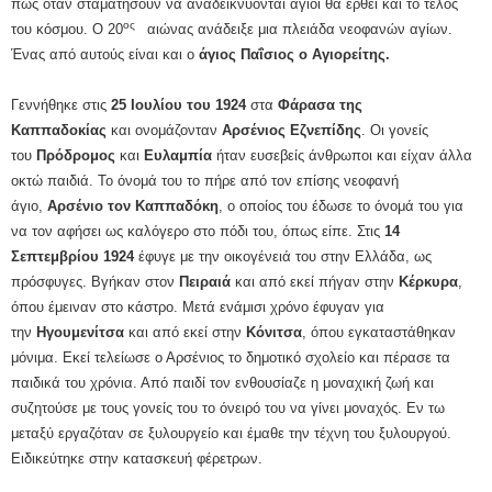
πως όταν σταματήσουν να αναδεικνύονται άγιοι θα έρθει και το τέλος
ος
του κόσμου. Ο 20
αιώνας ανάδειξε μια πλειάδα νεοφανών αγίων.
Ένας από αυτούς είναι και ο
άγιος Παΐσιος ο Αγιορείτης.
Γεννήθηκε στις
25 Ιουλίου του 1924
στα
Φάρασα της
Καππαδοκίας
και ονομάζονταν
Αρσένιος Εζνεπίδης
. Οι γονείς
του
Πρόδρομος
και
Ευλαμπία
ήταν ευσεβείς άνθρωποι και είχαν άλλα
οκτώ παιδιά. Το όνομά του το πήρε από τον επίσης νεοφανή
άγιο,
Αρσένιο τον Καππαδόκη
, ο οποίος του έδωσε το όνομά του για
να τον αφήσει ως καλόγερο στο πόδι του, όπως είπε. Στις
14
Σεπτεμβρίου 1924
έφυγε με την οικογένειά του στην Ελλάδα, ως
πρόσφυγες. Βγήκαν στον
Πειραιά
και από εκεί πήγαν στην
Κέρκυρα
,
όπου έμειναν στο κάστρο. Μετά ενάμισι χρόνο έφυγαν για
την
Ηγουμενίτσα
και από εκεί στην
Κόνιτσα
, όπου εγκαταστάθηκαν
μόνιμα. Εκεί τελείωσε ο Αρσένιος το δημοτικό σχολείο και πέρασε τα
παιδικά του χρόνια. Από παιδί τον ενθουσίαζε η μοναχική ζωή και
συζητούσε με τους γονείς του το όνειρό του να γίνει μοναχός. Εν τω
μεταξύ εργαζόταν σε ξυλουργείο και έμαθε την τέχνη του ξυλουργού.
Ειδικεύτηκε στην κατασκευή φέρετρων.