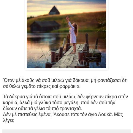
Ὅταν μέ ἀκοῦς νά σοῦ μιλάω γιά δάκρυα, μή φαντάζεσαι ὅτι
σέ θέλω γεμᾶτο πίκρες καί φαρμάκια.
Τά δάκρυα γιά τά ὁποῖα σοῦ μιλάω, δέν φέρνουν πίκρα στήν
καρδιά, ἀλλά μιά γλύκα τόσο μεγάλη, πού δέν σοῦ τήν
δίνουν οὔτε τά γέλια τά πιό τρανταχτά.
Δέν μέ πιστεύεις ἐμένα; Ἄκουσε τότε τόν ἅγιο Λουκᾶ. Μᾶς
λέγει: