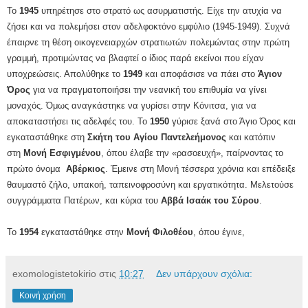
Το
1945
υπηρέτησε στο στρατό ως ασυρματιστής. Είχε την ατυχία να
ζήσει και να πολεμήσει στον αδελφοκτόνο εμφύλιο (1945-1949). Συχνά
έπαιρνε τη θέση οικογενειαρχών στρατιωτών πολεμώντας στην πρώτη
γραμμή, προτιμώντας να βλαφτεί ο ίδιος παρά εκείνοι που είχαν
υποχρεώσεις. Απολύθηκε το
1949
και αποφάσισε να πάει στο
Άγιον
Όρος
για να πραγματοποιήσει την νεανική του επιθυμία να γίνει
μοναχός. Όμως αναγκάστηκε να γυρίσει στην Κόνιτσα, για να
αποκαταστήσει τις αδελφές του. Το
1950
γύρισε ξανά στο Άγιο Όρος και
εγκαταστάθηκε στη
Σκήτη του Αγίου Παντελεήμονος
και κατόπιν
στη
Μονή Εσφιγμένου
, όπου έλαβε την «ρασοευχή», παίρνοντας το
πρώτο όνομα
Αβέρκιος
. Έμεινε στη Μονή τέσσερα χρόνια και επέδειξε
θαυμαστό ζήλο, υπακοή, ταπεινοφροσύνη και εργατικότητα. Μελετούσε
συγγράμματα Πατέρων, και κύρια του
Αββά Ισαάκ του Σύρου
.
Το
1954
εγκαταστάθηκε στην
Μονή Φιλοθέου
, όπου έγινε,
exomologistetokirio
στις
10:27
Δεν υπάρχουν σχόλια:
Κοινή χρήση