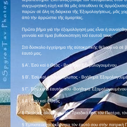
συγχωρητικὴ εὐχὴ καὶ θά μᾶς ἀπευθύνει τὶς ἁρμόζουσες
παρὼν σὲ ὅλη τη διάρκεια τῆς Ἐξομολογήσεως, μᾶς χορ
ἀπὸ τὴν ἀρρώστια τῆς ἁμαρτίας.
Πρῶτο βῆμα γιὰ τὴν ἐξομολόγησή μας εἶναι ἡ συναίσθησ
γενναία καὶ τίμια βυθοσκόπηση τοῦ ἑαυτοῦ τους.
Στὸ δύσκολο ἐγχείρημα τῆς αὐτοκριτικῆς θέλουν νὰ σὲ
ἑαυτό μας
.
§
Α'. Ἐσὺ καὶ ὁ Θεὸς - Βοήθημα Ἐξομολογουμένου
§
Β'. Ἐσὺ καὶ ὁ συνάνθρωπος - Βοήθημα Ἐξομολογουμ
§
Γ'. Ἐσὺ καὶ ὁ ἑαυτός σου -Βοήθημα Ἐξομολογουμένου
§ Α'. Ἐσὺ καὶ ὁ Θεὸς
§ Πιστεύεις ὁλόψυχα στὸν Τριαδικὸ θεό, τὸν Πατέρα, τὸ
§ Ἐμπιστεύεσαι ἀκλόνητα τὸν ἑαυτό σου στὴν πατρικὴ Π