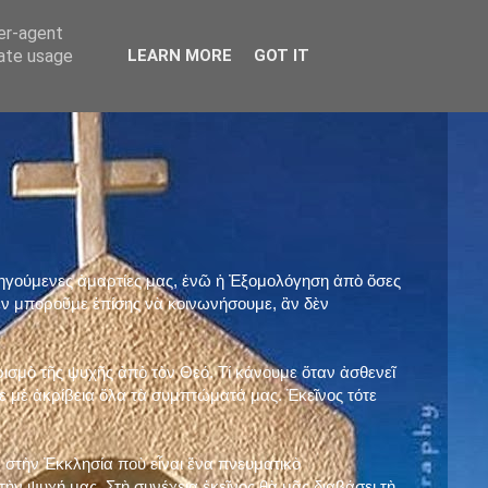
ser-agent
rate usage
LEARN MORE
GOT IT
προηγούμενες ἁμαρτίες μας, ἐνῶ ἡ Ἐξομολόγηση ἀπὸ ὅσες
ὲν μποροῦμε ἐπίσης νὰ κοινωνήσουμε, ἂν δὲν
ρισμὸ τῆς ψυχῆς ἀπὸ τὸν Θεό. Τί κάνουμε ὅταν ἀσθενεῖ
 μὲ ἀκρίβεια ὅλα τὰ συμπτώματά μας. Ἐκεῖνος τότε
 στὴν Ἐκκλησία ποὺ εἶναι ἕνα πνευματικὸ
ὴν ψυχή μας. Στὴ συνέχεια ἐκεῖνος θὰ μᾶς διαβάσει τὴ