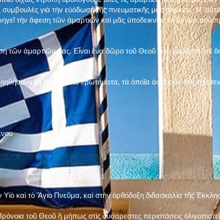
 συμβουλὲς γιὰ τὴν εὐόδωση τῆς πνευματικῆς μας πορείας. Μ' αὐτὸ
ηγεῖ τὴν ἄφεση τῶν ἁμαρτιῶν καὶ μᾶς ὑποδεικνύει τὸ δρόμο ποὺ 
η τῶν ἁμαρτιῶν μας. Εἶναι ἕνα δῶρο τοῦ Θεοῦ ποὺ χαρίζεται σὲ ὅσ
 βοηθήσουν τὰ παρακάτω ἐρωτήματα, τὰ ὁποῖα ἀφοροῦν στὶς σχέσει
ένου
ν Υἱὸ καὶ τὸ Ἅγιο Πνεῦμα, καὶ στὴν ὀρθόδοξη διδασκαλία τῆς Ἐκκλη
ρόνοια τοῦ Θεοῦ ἢ μήπως στὶς δυσάρεστες περιστάσεις ὀλιγοπιστεῖς