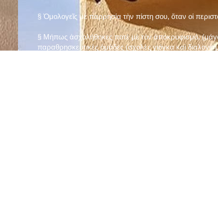
§ Ὁμολογεῖς μὲ παρρησία τὴν πίστη σου, ὅταν οἱ περισ
§ Μήπως ἀσχολήθηκες ποτὲ μὲ τὸν ἀποκρυφισμό, (μάγου
παραθρησκευτικὲς ὁμάδες (σχολὲς γιόγκα καὶ διαλογισμ
§ Μήπως πιστεύεις στὴν τύχη καὶ στὰ ὄνειρα ἢ ἀσχολεῖσα
ἀριθμός», «τὸ πέταλο φέρνει γούρι» κ.λπ.);
§ Προσεύχεσαι τακτικὰ καὶ προσεκτικὰ στὸ σπίτι σου (π
πρωτίστως τὸν Θεὸ γιὰ τὶς ποικίλες, φανερὲς καὶ ἀφανεῖ
§ Μελετᾶς καθημερινὰ τὴν Ἁγία Γραφὴ καὶ ἄλλα ψυχωφ
§ Νηστεύεις, ἂν δὲν ὑπάρχουν σοβαροὶ λόγοι ὑγείας, τὴ
§ Προσέρχεσαι τακτικὰ στὸ Μυστήριο τῆς Θείας Κοινωνί
§ Μήπως βλαστημᾶς τὸ ὄνομα τοῦ Χρίστου, τῆς Παναγί
§ Μήπως ὁρκίζεσαι χωρὶς λόγο ἢ ἀθέτησες τυχὸν ὅρκο