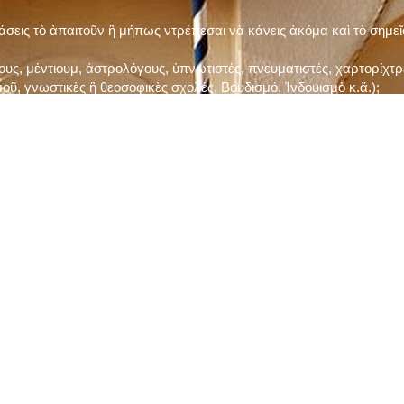
τάσεις τὸ ἀπαιτοῦν ἢ μήπως ντρέπεσαι νὰ κάνεις ἀκόμα καὶ τὸ σημε
ς, μέντιουμ, ἀστρολόγους, ὑπνωτιστές, πνευματιστές, χαρτορίχτρε
οῦ, γνωστικὲς ἢ θεοσοφικὲς σχολές, Βουδισμό, Ἰνδουισμὸ κ.ἅ.);
ι μὲ τὸ ξεμάτιασμα καὶ δίνεις σημασία στὶς διάφορες προλήψεις καὶ 
ρωί, βράδυ, πρὶν καὶ μετὰ τὰ γεύματα) ἢ στὴν Ἐκκλησία (κάθε Κυρι
ς εὐεργεσίες Του;
ελῆ βιβλία;
ν Τετάρτη καὶ τὴν Παρασκευὴ καὶ τὶς ἄλλες περιόδους τῶν Νηστειῶν
ας, ὑστέρα ἀπὸ τὴν κατάλληλη προετοιμασία καὶ τὴν ἔγκριση τοῦ π
ας ἢ τῶν Ἁγίων μας;
 ἢ ὑπόσχεσή σου στὸν Θεό;