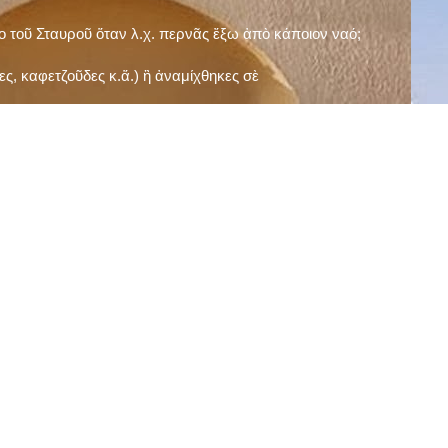
ῖο τοῦ Σταυροῦ ὅταν λ.χ. περνᾶς ἔξω ἀπὸ κάποιον ναό;
ς, καφετζοῦδες κ.ἅ.) ἢ ἀναμίχθηκες σὲ
δεισιδαιμονίες (π.χ. «τὸ 13 εἶναι γρουσούζικος
ακὴ καὶ τὶς μεγάλες γιορτές), εὐγνωμονώντας
;
νευματικοῦ σου;