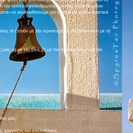
ν τὸν τρόπο ὁ φιλάνθρωπος Χριστός, ὁ Ὁποῖος εἶναι
πρέπει νὰ ἀκολουθήσουμε γιὰ νὰ ἀπαλλαγοῦμε ὁριστικὰ
ους τὸ ζητοῦν μὲ τὴν προσευχὴ καὶ τὸ ἐπιδιώκουν μὲ τὴ
ς μας: α)
μὲ τὸν Θεό
, β)
μὲ τὸν πλησίον
καὶ γ)
μὲ τὸν
σίας μας;
, γογγύζεις καὶ ἀπελπίζεσαι;