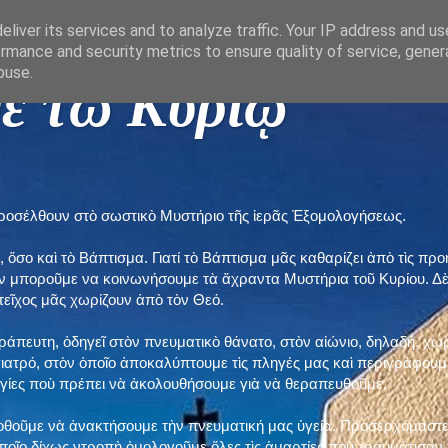
liver its services and to analyze traffic. Your IP address and u
rmance and security metrics to ensure quality of service, gene
buse.
ε τῶ Κυρίῳ "
προσέλθουν στὸ σωστικὸ Μυστήριο τῆς ἱερᾶς Ἐξομολογήσεως.
, ὅσο καὶ τὸ Βάπτισμα. Γιατί τὸ Βάπτισμα μᾶς καθαρίζει ἀπὸ τὶς 
ὲν μποροῦμε να κοινωνήσουμε τὰ ἄχραντα Μυστήρια τοῦ Κυρίου. Δ
τεῖχος μᾶς χωρίζουν ἀπὸ τὸν Θεό.
εράπευτη, ὁδηγεῖ στὸν πνευματικὸ θάνατο, στὸν αἰώνιο, δηλαδή, χω
ατρό, στὸν ὁποῖο ἀποκαλύπτουμε τὶς πληγές μας καὶ περιγράφουμε
δηγίες ποὺ πρέπει νὰ ἀκολουθήσουμε γιὰ νὰ θεραπευθοῦμε.
ποθοῦμε νὰ ἀνακτήσουμε τὴν πνευματική μας ὑγεία. Προσερχόμαστε
ποῖο δίχως ντροπὴ ὁμολογοῦμε ὅλες τὶς ἁμαρτίες ποὺ τραυμάτισαν τ