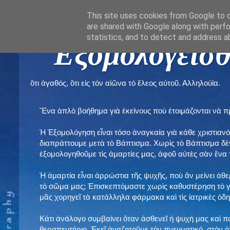
This site uses cookies from Google to de
are shared with Google along with perfo
statistics, and to detect and address a
" Εξομολογεῖσθ
ὃτι ἀγαθός, ὃτι εἰς τόν αἰῶνα τό ἔλεος αὐτοῦ. Αλληλούϊα.
Ἕνα ἁπλὸ βοήθημα γιὰ ἐκείνους ποὺ ἑτοιμάζονται νὰ 
Ἡ Ἐξομολόγηση εἶναι τόσο ἀναγκαία γιὰ κάθε χριστιανό
διαπράττουμε μετὰ τὸ Βάπτισμα. Χωρὶς τὸ Βάπτισμα δ
ἐξομολογηθοῦμε τὶς ἁμαρτίες μας, ἀφοῦ αὐτὲς σὰν ἕνα 
Ἡ ἁμαρτία εἶναι ἀρρώστια τῆς ψυχῆς, ποὺ ἂν μείνει ἀθ
τὸ σῶμα μας; Ἐπισκεπτόμαστε χωρὶς καθυστέρηση τὸ γι
μᾶς χορηγεῖ τὰ κατάλληλα φάρμακα καὶ τὶς ἰατρικὲς ὁ
Κάτι ἀνάλογο συμβαίνει ὅταν ἀσθενεῖ ἡ ψυχή μας καὶ 
θεραπευτήριο. Ἐκεῖ ἀναζητοῦμε τὸν πνευματικό, στὸν ὁ