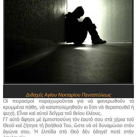
Διδαχές Αγίου Νεκταρίου Πενταπόλεως
Οἱ πειρασμοὶ παραχωροῦνται γιὰ νὰ φανερωθοῦν τὰ
κρυμμένα πάθη, νὰ καταπολεμηθοῦν κι ἔτσι νὰ θεραπευθεῖ ἡ
ψυχή. Εἶναι καὶ αὐτοὶ δεῖγμα τοῦ θείου ἐλέους.
Γί’ αὐτὸ ἄφησε μὲ ἐμπιστοσύνη τὸν ἑαυτό σου στὰ χέρια τοῦ
Θεοῦ καὶ ζήτησε τὴ βοήθειά Του, ὥστε νὰ σὲ δυναμώσει στὸν
ἀγώνα σου. Ἡ ἐλπίδα στὸ Θεὸ δὲν ὁδηγεῖ ποτὲ στὴν