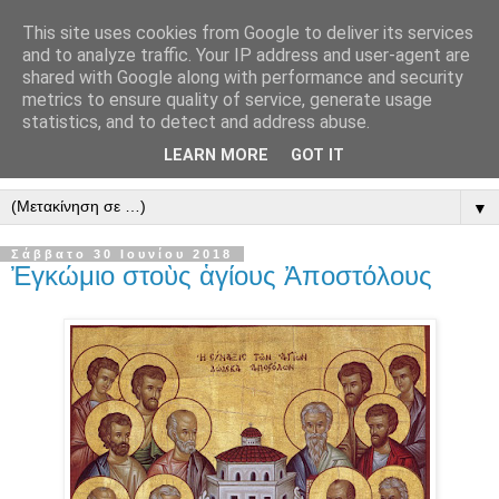
This site uses cookies from Google to deliver its services
" Εξομολογεῖσθε τῶ Κυρίῳ
and to analyze traffic. Your IP address and user-agent are
shared with Google along with performance and security
"
metrics to ensure quality of service, generate usage
statistics, and to detect and address abuse.
ὃτι ἀγαθός, ὃτι εἰς τόν αἰῶνα τό ἔλεος αὐτοῦ. Αλληλούϊα.
LEARN MORE
GOT IT
▼
Σάββατο 30 Ιουνίου 2018
Ἐγκώμιο στοὺς ἁγίους Ἀποστόλους