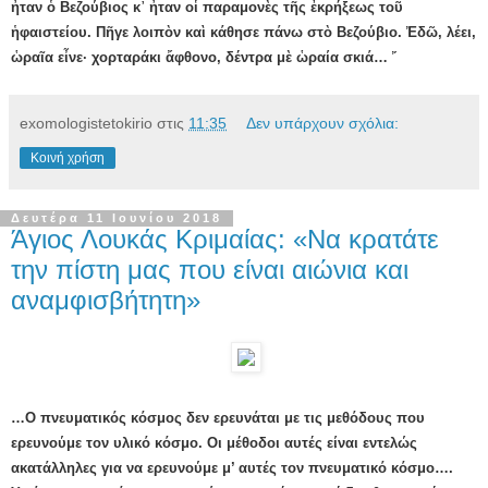
ἦταν ὁ Βεζούβιος κ᾿ ἦταν οἱ παραμονὲς τῆς ἐκρήξεως τοῦ
ἡφαιστείου. Πῆγε λοιπὸν καὶ κάθησε πάνω στὸ Βεζούβιο. Ἐδῶ, λέει,
ὡραῖα εἶνε· χορταράκι ἄφθονο, δέντρα μὲ ὡραία σκιά… ῎
exomologistetokirio
στις
11:35
Δεν υπάρχουν σχόλια:
Κοινή χρήση
Δευτέρα 11 Ιουνίου 2018
Άγιος Λουκάς Κριμαίας: «Να κρατάτε
την πίστη μας που είναι αιώνια και
αναμφισβήτητη»
…Ο πνευματικός κόσμος δεν ερευνάται με τις μεθόδους που
ερευνούμε τον υλικό κόσμο. Οι μέθοδοι αυτές είναι εντελώς
ακατάλληλες για να ερευνούμε μ’ αυτές τον πνευματικό κόσμο….