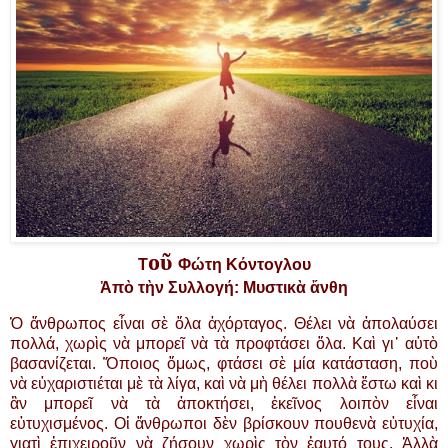
οῦ
Τ
Φώτη Κόντογλου
Ἀπὸ τὴν Συλλογή: Μυστικὰ ἄνθη
Ὁ ἄνθρωπος εἶναι σὲ ὅλα ἀχόρταγος. Θέλει νὰ ἀπολαύσει
πολλά, χωρὶς νὰ μπορεῖ νὰ τὰ προφτάσει ὅλα. Καὶ γι᾿ αὐτὸ
βασανίζεται. Ὅποιος ὅμως, φτάσει σὲ μία κατάσταση, ποὺ
νὰ εὐχαριστιέται μὲ τὰ λίγα, καὶ νὰ μὴ θέλει πολλὰ ἔστω καὶ κι
ἂν μπορεῖ νὰ τὰ ἀποκτήσει, ἐκεῖνος λοιπὸν εἶναι
εὐτυχισμένος. Οἱ ἄνθρωποι δὲν βρίσκουν πουθενὰ εὐτυχία,
γιατὶ ἐπιχειροῦν νὰ ζήσουν χωρὶς τὸν ἑαυτό τους. Ἀλλὰ