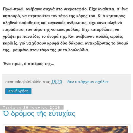
Πρωί-πρωί, ανέβαινε συχνά στο νεκροταφείο. Είχε αναθέσει, σ’ ένα
κηπουρό, να περιποιέται τον τάφο της κόρης του. Κι ό κηπουρός
αληθινά ευαίσθητος και ευγενικός άνθρωπος, είχε κάνει αληθινό
παράδεισο, τον τάφο της νοικοκυρούλας. Είχε κατορθώσει, να
γράψει με πανσέδες το όνομά της. Και ανέβαιναν πολλές ωραίες
καρδιές, γιά να χύσουν κρυφά δύο δάκρυα, αντικρίζοντας το όνομά
της, ραμμένο στον τάφο της με τα λουλούδια.
Ένα πρωί, ό πατέρας της...
exomologistetokirio
στις
18:20
Δεν υπάρχουν σχόλια:
Κοινή χρήση
Τετάρτη 20 Ιουνίου 2018
Ὁ δρόμος τῆς εὐτυχίας