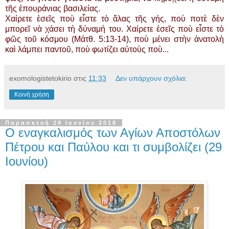
τῆς ἐπουράνιας βασιλείας.
Χαίρετε ἐσεῖς ποὺ εἶστε τὸ ἅλας τῆς γής, ποὺ ποτὲ δὲν
μπορεῖ νὰ χάσει τὴ δύναμή του. Χαίρετε ἐσεῖς ποὺ εἶστε τὸ
φῶς τοῦ κόσμου (Μάτθ. 5:13-14), ποὺ μένει στὴν ἀνατολὴ
καὶ λάμπει παντοῦ, ποὺ φωτίζει αὐτοὺς ποὺ...
exomologistetokirio
στις
11:33
Δεν υπάρχουν σχόλια:
Κοινή χρήση
Παρασκευή 29 Ιουνίου 2018
Ο εναγκαλισμός των Αγίων Αποστόλων
Πέτρου και Παύλου και τι συμβολίζει (29
Ιουνίου)