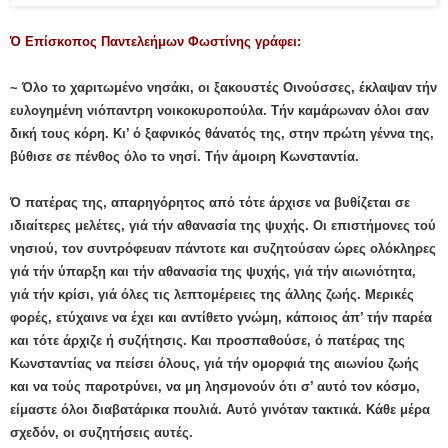
Ό Επίσκοπος Παντελεήμων Φωστίνης γράφει:
~ Όλο το χαριτωμένο νησάκι, οι ξακουστές Οινούσσες, έκλαψαν τήν
ευλογημένη νιόπαντρη νοικοκυροπούλα. Τήν καμάρωναν όλοι σαν
δική τους κόρη. Κι’ ό ξαφνικός θάνατός της, στην πρώτη γέννα της,
βύθισε σε πένθος όλο το νησί. Τήν άμοιρη Κωνσταντία.
Ό πατέρας της, απαρηγόρητος από τότε άρχισε να βυθίζεται σε
ιδιαίτερες μελέτες, γιά τήν αθανασία της ψυχής. Οι επιστήμονες τού
νησιού, τον συντρόφευαν πάντοτε και συζητούσαν ώρες ολόκληρες
γιά τήν ύπαρξη και τήν αθανασία της ψυχής, γιά τήν αιωνιότητα,
γιά τήν κρίσι, γιά όλες τις λεπτομέρειες της άλλης ζωής. Μερικές
φορές, ετύχαινε να έχει και αντίθετο γνώμη, κάποιος άπ’ τήν παρέα
και τότε άρχιζε ή συζήτησις. Και προσπαθούσε, ό πατέρας της
Κωνσταντίας να πείσει όλους, γιά τήν ομορφιά της αιωνίου ζωής
και να τούς παροτρύνει, να μη λησμονούν ότι σ’ αυτό τον κόσμο,
είμαστε όλοι διαβατάρικα πουλιά. Αυτό γινόταν τακτικά. Κάθε μέρα
σχεδόν, οι συζητήσεις αυτές.