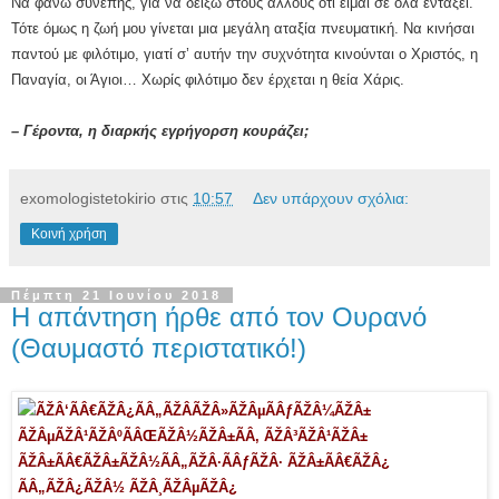
Να φανώ συνεπής, για να δείξω στους άλλους ότι είμαι σε όλα εντάξει.
Τότε όμως η ζωή μου γίνεται μια μεγάλη αταξία πνευματική. Να κινήσαι
παντού με φιλότιμο, γιατί σ’ αυτήν την συχνότητα κινούνται ο Χριστός, η
Παναγία, οι Άγιοι… Χωρίς φιλότιμο δεν έρχεται η θεία Χάρις.
– Γέροντα, η διαρκής εγρήγορση κουράζει;
exomologistetokirio
στις
10:57
Δεν υπάρχουν σχόλια:
Κοινή χρήση
Πέμπτη 21 Ιουνίου 2018
Η απάντηση ήρθε από τον Ουρανό
(Θαυμαστό περιστατικό!)