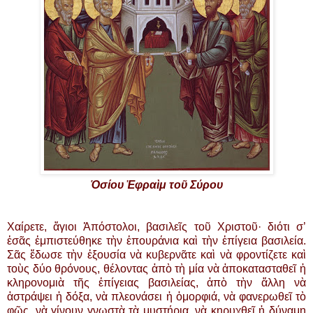
Ὁσίου Ἐφραὶμ τοῦ Σύρου
Χαίρετε, ἅγιοι Ἀπόστολοι, βασιλεῖς τοῦ Χριστοῦ· διότι σ’
ἐσᾶς ἐμπιστεύθηκε τὴν ἐπουράνια καὶ τὴν ἐπίγεια βασιλεία.
Σᾶς ἔδωσε τὴν ἐξουσία νὰ κυβερνᾶτε καὶ νὰ φροντίζετε καὶ
τοὺς δύο θρόνους, θέλοντας ἀπὸ τὴ μία νὰ ἀποκατασταθεῖ ἡ
κληρονομιὰ τῆς ἐπίγειας βασιλείας, ἀπὸ τὴν ἄλλη νὰ
ἀστράψει ἡ δόξα, νὰ πλεονάσει ἡ ὀμορφιά, νὰ φανερωθεῖ τὸ
φῶς, νὰ γίνουν γνωστὰ τὰ μυστήρια, νὰ κηρυχθεῖ ἡ δύναμη