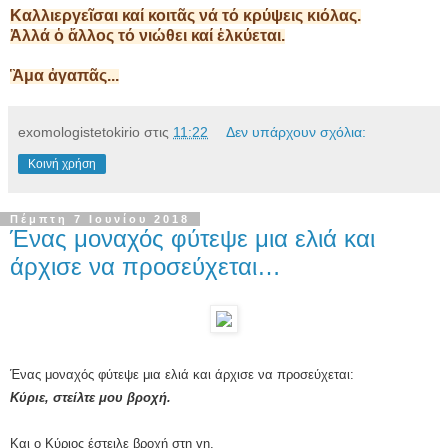
Καλλιεργεῖσαι καί κοιτᾶς νά τό κρύψεις κιόλας.
Ἀλλά ὁ ἄλλος τό νιώθει καί ἑλκύεται.
Ἃμα ἀγαπᾶς...
exomologistetokirio
στις
11:22
Δεν υπάρχουν σχόλια:
Κοινή χρήση
Πέμπτη 7 Ιουνίου 2018
Ένας μοναχός φύτεψε μια ελιά και
άρχισε να προσεύχεται…
Ένας μοναχός φύτεψε μια ελιά και άρχισε να προσεύχεται:
Κύριε, στείλτε μου βροχή.
Και ο Κύριος έστειλε βροχή στη γη.