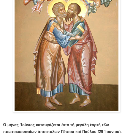
Ὁ μήνας ᾽Ιούνιος καταυγάζεται ἀπό τή μεγάλη ἑορτή τῶν
πρωτοκορυφαίων ἀποστόλων Πέτρου καί Παύλου (29 ᾽Ιουνίου).