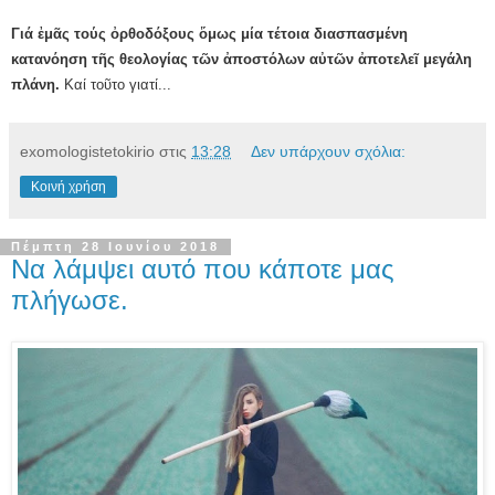
Γιά ἐμᾶς τούς ὀρθοδόξους ὅμως μία τέτοια διασπασμένη
κατανόηση τῆς θεολογίας τῶν ἀποστόλων αὐτῶν ἀποτελεῖ μεγάλη
πλάνη.
Καί τοῦτο γιατί...
exomologistetokirio
στις
13:28
Δεν υπάρχουν σχόλια:
Κοινή χρήση
Πέμπτη 28 Ιουνίου 2018
Να λάμψει αυτό που κάποτε μας
πλήγωσε.