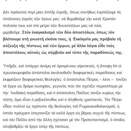
Δέν πρόκειται περί μίας ἁπλῆς ἑορτῆς, ὅπως συνήθως ἑορτάζουμε τίς
ὑπόλοιπες ἑορτές τῶν ἁγίων μας: νά θυμηθοῦμε τήν κατά Χριστόν
πολιτεία τους καί στό μέτρο τῶν δυνατοτήτων μας νά τούς
μιμηθοῦμε.
Στόν ἐναγκαλισμό τῶν δύο ἀποστόλων, ὅπως τόν
βλέπουμε στή γνωστή εἰκόνα τους, ἡ ᾽Εκκλησία μας πρόβαλε τή
σύζευξη τῆς πίστεως καί τῶν ἔργων, μέ ἄλλα λόγια εἶδε τούς
ἀποστόλους αὐτούς ὡς σύμβολο καί τύπο τῆς παραδόσεώς της.
Ὑπῆρξε, καί ὑπάρχει ἀκόμη σέ ὁρισμένους αἱρετικούς, ἡ ἄποψη ὅτι οἱ
πρωτοκορυφαῖοι ἀπόστολοι ἀκολουθοῦν διαφορετικές παραδόσεις καί
ἐκφράζουν διαφορετικές θεολογίες: ὁ ἀπόστολος Πέτρος – λένε – τονίζει
τά ἔργα ὡς δρόμο σωτηρίας, γεγονός πού τόν σχετίζει περισσότερο μέ
τήν ᾽Ιουδαϊκή παράδοση, καί ὁ ἀπόστολος Παῦλος τονίζει κυρίως τήν
πίστη, ἄρα εἶναι ὁ ρηξικέλευθος καί ὁ ἀληθινός χριστιανός. Τόν Πέτρο
εἶδαν πολλοί ὡς πρότυπο τῆς θεολογίας τοῦ Ρωμαιοκαθολικισμοῦ, ἡ
ὁποία πράγματι ὑπερτονίζει τά καλά ἔργα εἰς βάρος συχνά τῆς πίστεως,
καί τόν Παῦλο ἀπό τήν ἄλλη σχέτισαν μέ τόν Προτεσταντισμό, ὁ ὁποῖος
ὑποβαθμίζει τά ἔργα ὑπέρ τῆς πίστεως.