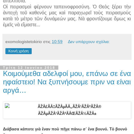
ἀπελπισία.
Οἱ πειρασμοὶ φέρνουν ταπεινοφροσύνη. Ὁ Θεὸς ξέρει τὴν
ἀντοχὴ τοῦ καθενός μας καὶ παραχωρεῖ τοὺς πειρασμοὺς
κατὰ τὸ μέτρο τῶν δυνάμεών μας. Νὰ φροντίζουμε ὅμως κι
ἐμεῖς νὰ εἴμαστε...
exomologistetokirio
στις
10:59
Δεν υπάρχουν σχόλια:
Κοινή χρήση
Τρίτη 12 Ιουνίου 2018
Κοιμούμεθα αδελφοί μου, επάνω σε ένα
ηφαίστειο! Να ξυπνήσουμε πριν να είναι
αργά…
Διάβασα κάποτε γιὰ ἕναν ποὺ πῆγε πάνω σ᾿ ἕνα βουνό. Τὸ βουνὸ