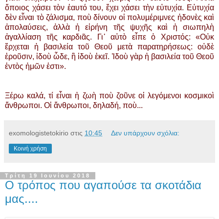
ὅποιος χάσει τὸν ἑαυτό του, ἔχει χάσει τὴν εὐτυχία. Εὐτυχία
δὲν εἶναι τὸ ζάλισμα, ποὺ δίνουν οἱ πολυμέριμνες ἡδονὲς καὶ
ἀπολαύσεις, ἀλλὰ ἡ εἰρήνη τῆς ψυχῆς καὶ ἡ σιωπηλὴ
ἀγαλλίαση τῆς καρδιᾶς. Γι᾿ αὐτὸ εἶπε ὁ Χριστός: «Οὐκ
ἔρχεται ἡ βασιλεία τοῦ Θεοῦ μετὰ παρατηρήσεως: οὐδὲ
ἐροῦσιν, ἰδοὺ ὧδε, ἢ ἰδοὺ ἐκεῖ. Ἰδοὺ γὰρ ἡ βασιλεία τοῦ Θεοῦ
ἐντὸς ἡμῶν ἐστι».
Ξέρω καλά, τί εἶναι ἡ ζωὴ ποὺ ζοῦνε οἱ λεγόμενοι κοσμικοὶ
ἄνθρωποι. Οἱ ἄνθρωποι, δηλαδή, ποὺ...
exomologistetokirio
στις
10:45
Δεν υπάρχουν σχόλια:
Κοινή χρήση
Τρίτη 19 Ιουνίου 2018
Ο τρόπος που αγαπούσε τα σκοτάδια
μας....