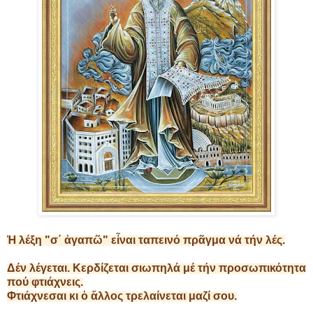
Ἡ λέξη "σ΄ ἀγαπῶ" εἶναι ταπεινό πρᾶγμα νά τήν λές.
Δέν λέγεται. Κερδίζεται σιωπηλά μέ τήν προσωπικότητα
πού φτιάχνεις.
Φτιάχνεσαι κι ὁ ἄλλος τρελαίνεται μαζί σου.