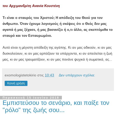
του Αρχιμανδρίτη Ανανία Κουστένη
Τι είναι ο σταυρός του Χριστού; Η απόδειξη του Θεού για τον
άνθρωπο. Όταν έχουμε λογισμούς ή σκέψεις ότι ο Θεός δεν μας
αγαπά ή μας ξέχασε, ή μας βασανίζει ή ο,τι άλλο, ας σκεπτόμεθα το
σταυρό και τον Εσταυρωμένο.
Αυτό είναι η μέγιστη απόδειξη της αγάπης. Κι αν μας αδικούν, κι αν μας
δυσκολεύουν, κι αν μας αρπάζουν τα υπάρχοντα, κι αν απειλείται η ζωή
μας, κι αν μας τραυματίζουν, κι αν μας πονάνε ψυχικά ή σωματικά, ας...
exomologistetokirio
στις
10:43
Δεν υπάρχουν σχόλια:
Κοινή χρήση
Παρασκευή 15 Ιουνίου 2018
Εμπιστεύσου το σενάριο, και παίξε τον
"ρόλο" της ζωής σου...