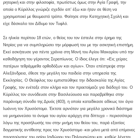
ρητορική και στην φιλοσοφία, πρωτίστως όμως στην Αγία Γραφή, την
οποία ο Κύριλλος γνώριζε σχεδόν απ’ έξω και ήταν σε θέση να
χρησιμοποιεί με θαυμαστό τρόπο. Φοίτησε στην Κατηχητική Σχολή και
είχε δάσκαλο τον Δίδυμο τον Τυφλό.
Σε ηλικία περίπου 18 ετών, ο θείος του τον έστειλε στην έρημο της
Νιτρίας για να συμπληρώσει την μόρφωσή του με την ασκητική επιστήμη.
Εκεί ασκήτευσε για πέντε χρόνια στη Μονή του Αγίου Μακαρίου υπό την
καθοδήγηση του γέροντος Σεραπίωνος. Ο ίδιος έλεγε ότι: «Εις χείρας
πατέρων τεθράμμεθα ορθοδόξων και αγίων». Όταν επέστρεψε στην
Αλεξάνδρεια, έθεσε την μεγάλη του παιδεία στην υπηρεσία της
Εκκλησίας. Ο Θεόφιλος του εμπιστεύθηκε την διδασκαλία της Αγίας
Γραφής, τον ενέταξε στον κλήρο και τον προετοίμαζε για διάδοχό του. Ο
Κύριλλος τον συνόδευσε στην Βασιλεύουσα και παραβρέθηκε στην
παράνομη σύνοδο της Δρυός (403), η οποία καταδίκασε αδίκως τον άγιο
Ιωάννη τον Χρυσόστομο. Έκτοτε αρνιόταν για μεγάλο χρονικό διάστημα
να μνημονεύσει το όνομα του αγίου ιεράρχη στα δίπτυχα – περισσότερο
λόγω της προσήλωσής του στην μνήμη του θείου του, παρά εξαιτίας
δογματικής αντίθεσης προς τον Χρυσόστομο -και μόνο μετά από επίμονες
παροτρύνσεις του οσίου Ισιδώρου του Πηλουσιώτου και, καθώς λέγεται,