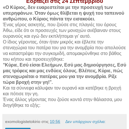
Εορτάζει στις 24 Σεπτεμβρίου
«Ο Κύριος, δεν ευαρεστείται με την προσευχή των
υπερηφάνων. Όταν όμως θλίβεται η ψυχή του ταπεινού
ανθρώπου, ο Κύριος πάντα την εισακούει.
Ένας γέρος ασκητής, που ζούσε στις πλαγιές του όρους
Άθω, είδε ότι οι προσευχές των μοναχών ανέβαιναν στους
ουρανούς και εγώ δεν εκπλήττομαι γι’ αυτό.
Ο ίδιος γέροντας, όταν ήταν μικρός και έβλεπε την
στεναχώρια του πατέρα του για την ανομβρία που απειλούσε
να καταστρέψει την συγκομιδή, απομακρύνθηκε στο βάθος
του κήπου και προσευχήθηκε:
‘‘Κύριε, Εσύ είσαι Ελεήμων, Εσύ μας δημιούργησες, Εσύ
μας τρέφεις και μας ενδύεις όλους. Βλέπεις, Κύριε, πώς
στενοχωριέται ο πατέρας μου για την ανομβρία. Ρίξε
τώρα βροχή στην γη!’’.
Και τα σύννεφα κάλυψαν τον ουρανό και κατέβηκε η βροχή
και πότισε την γη.
Ένας άλλος γέροντας που ζούσε κοντά στην θάλασσα, μου
διηγήθηκε το εξής:
exomologistetokirio
στις
10:56
Δεν υπάρχουν σχόλια: