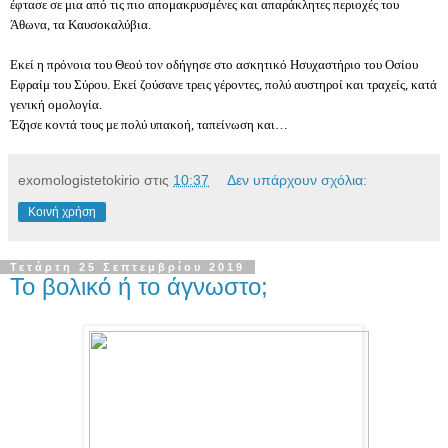
έφτασε σε μια από τις πιο απομακρυσμένες και απαράκλητες περιοχές του
Άθωνα, τα Καυσοκαλύβια.
Εκεί η πρόνοια του Θεού τον οδήγησε στο ασκητικό Ησυχαστήριο του Οσίου
Εφραίμ του Σύρου. Εκεί ζούσανε τρεις γέροντες, πολύ αυστηροί και τραχείς, κατά
γενική ομολογία.
Έζησε κοντά τους με πολύ υπακοή, ταπείνωση και…
exomologistetokirio
στις
10:37
Δεν υπάρχουν σχόλια:
Κοινή χρήση
Τετάρτη 25 Σεπτεμβρίου 2019
Το βολικό ή το άγνωστο;