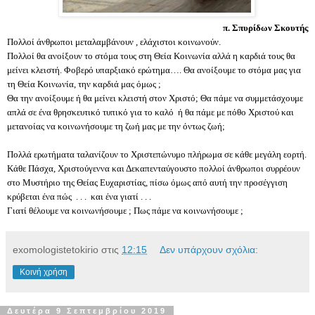
π. Σπυρίδων Σκουτής
Πολλοί άνθρωποι μεταλαμβάνουν , ελάχιστοι κοινωνούν.
Πολλοί θα ανοίξουν το στόμα τους στη Θεία Κοινωνία αλλά η καρδιά τους θα
μείνει κλειστή. Φοβερό υπαρξιακό ερώτημα…. Θα ανοίξουμε το στόμα μας για
τη Θεία Κοινωνία, την καρδιά μας όμως ;
Θα την ανοίξουμε ή θα μείνει κλειστή στον Χριστό; Θα πάμε να συμμετάσχουμε
απλά σε ένα θρησκευτικό τυπικό για το καλό ή θα πάμε με πόθο Χριστού και
μετανοίας να κοινωνήσουμε τη ζωή μας με την όντως ζωή;
Πολλά ερωτήματα ταλανίζουν το Χριστεπώνυμο πλήρωμα σε κάθε μεγάλη εορτή.
Κάθε Πάσχα, Χριστούγεννα και Δεκαπενταύγουστο πολλοί άνθρωποι συρρέουν
στο Μυστήριο της Θείας Ευχαριστίας, πίσω όμως από αυτή την προσέγγιση
κρύβεται ένα πώς . . . και ένα γιατί . . .
Γιατί θέλουμε να κοινωνήσουμε ; Πως πάμε να κοινωνήσουμε ;
exomologistetokirio
στις
12:15
Δεν υπάρχουν σχόλια:
Κοινή χρήση
Δευτέρα 9 Σεπτεμβρίου 2019