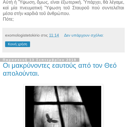
Αὐτὴ ἠ Ὓψωση, ὅμως, εἶναι ἐξωτερική. Ὑπάρχει, θὰ λέγαμε,
καὶ μία πνευματική Ὓψωση τοῦ Σταυροῦ πού συντελεῖται
μέσα στὴν καρδιὰ τοῦ ἀνθρώπου.
Πότε;
exomologistetokirio
στις
11:14
Δεν υπάρχουν σχόλια:
Κοινή χρήση
Παρασκευή 13 Σεπτεμβρίου 2019
Οι μακρύνοντες εαυτούς από τον Θεό
απολούνται.