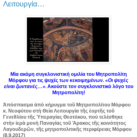
Λειτουργία…
Μία ακόμη συγκλονιστική ομιλία του Μητροπολίτη
Μόρφου για τις ψυχές των κεκοιμημένων.
«Οι ψυχές
είναι ζωντανές…».
Ακούστε τον συγκλονιστικό λόγο του
Μητροπολίτη!
Ἀπόσπασμα ἀπὸ κήρυγμα τοῦ Μητροπολίτου Μόρφου
κ. Νεοφύτου στὴ Θεία Λειτουργία τῆς ἑορτῆς τοῦ
Γενεθλίου τῆς Ὑπεραγίας Θεοτόκου, ποὺ τελέσθηκε
στὴν ἱερὰ μονὴ Παναγίας τοῦ Ἄρακος τῆς κοινότητος
Λαγουδερῶν, τῆς μητροπολιτικῆς περιφέρειας Μόρφου
(8.9.2017)