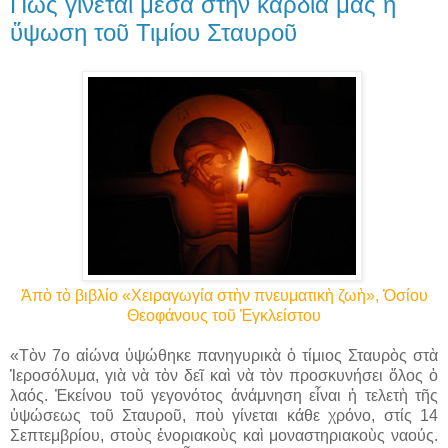
Πῶς γίνεται μέσα στὴν καρδιά μας ἡ
ὕψωση τοῦ Τιμίου Σταυροῦ
Ἀπὸ τὸ βιβλίο «Χειραγωγία στὴν πνευματικὴ ζωὴ», Ὁσίου
Θεοφάνους τοῦ Ἐγκλείστου
«Τὸν 7ο αἰώνα ὑψώθηκε πανηγυρικὰ ὁ τίμιος Σταυρὸς στὰ
Ἱεροσόλυμα, γιὰ νὰ τὸν δεῖ καὶ νὰ τὸν προσκυνήσει ὅλος ὁ
λαός. Ἐκείνου τοῦ γεγονότος ἀνάμνηση εἶναι ἡ τελετὴ τῆς
ὑψώσεως τοῦ Σταυροῦ, ποὺ γίνεται κάθε χρόνο, στίς 14
Σεπτεμβρίου, στοὺς ἐνοριακοὺς καὶ μοναστηριακοὺς ναούς.