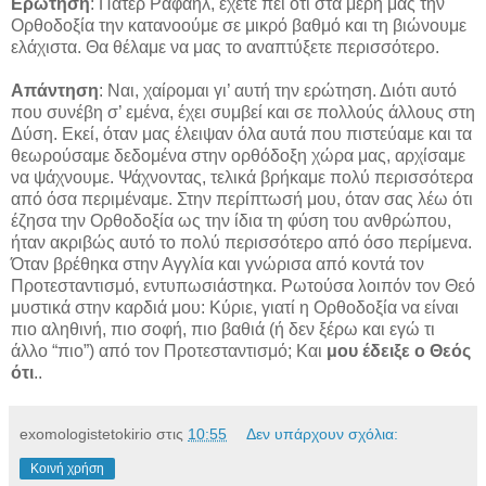
Ερώτηση
: Πάτερ Ραφαήλ, έχετε πει ότι στα μέρη μας την
Ορθοδοξία την κατανοούμε σε μικρό βαθμό και τη βιώνουμε
ελάχιστα. Θα θέλαμε να μας το αναπτύξετε περισσότερο.
Απάντηση
: Ναι, χαίρομαι γι’ αυτή την ερώτηση. Διότι αυτό
που συνέβη σ’ εμένα, έχει συμβεί και σε πολλούς άλλους στη
Δύση. Εκεί, όταν μας έλειψαν όλα αυτά που πιστεύαμε και τα
θεωρούσαμε δεδομένα στην ορθόδοξη χώρα μας, αρχίσαμε
να ψάχνουμε. Ψάχνοντας, τελικά βρήκαμε πολύ περισσότερα
από όσα περιμέναμε. Στην περίπτωσή μου, όταν σας λέω ότι
έζησα την Ορθοδοξία ως την ίδια τη φύση του ανθρώπου,
ήταν ακριβώς αυτό το πολύ περισσότερο από όσο περίμενα.
Όταν βρέθηκα στην Αγγλία και γνώρισα από κοντά τον
Προτεσταντισμό, εντυπωσιάστηκα. Ρωτούσα λοιπόν τον Θεό
μυστικά στην καρδιά μου: Κύριε, γιατί η Ορθοδοξία να είναι
πιο αληθινή, πιο σοφή, πιο βαθιά (ή δεν ξέρω και εγώ τι
άλλο “πιο”) από τον Προτεσταντισμό; Και
μου έδειξε ο Θεός
ότι
..
exomologistetokirio
στις
10:55
Δεν υπάρχουν σχόλια:
Κοινή χρήση