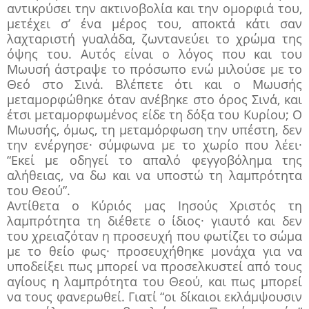
αντικρύσει την ακτινοβολία και την ομορφιά του,
μετέχει σ’ ένα μέρος του, αποκτά κάτι σαν
λαχταριστή γυαλάδα, ζωντανεύει το χρώμα της
όψης του. Αυτός είναι ο λόγος που και του
Μωυσή άστραψε το πρόσωπο ενώ μιλούσε με το
Θεό στο Σινά. Βλέπετε ότι και ο Μωυσής
μεταμορφώθηκε όταν ανέβηκε στο όρος Σινά, και
έτσι μεταμορφωμένος είδε τη δόξα του Κυρίου; Ο
Μωυσής, όμως, τη μεταμόρφωση την υπέστη, δεν
την ενέργησε· σύμφωνα με το χωρίο που λέει·
“Εκεί με οδηγεί το απαλό φεγγοβόλημα της
αλήθειας, να δω και να υποστώ τη λαμπρότητα
του Θεού”.
Αντίθετα ο Κύριός μας Ιησούς Χριστός τη
λαμπρότητα τη διέθετε ο ίδιος· γιαυτό και δεν
του χρειαζόταν η προσευχή που φωτίζει το σώμα
με το θείο φως· προσευχήθηκε μονάχα για να
υποδείξει πως μπορεί να προσελκυστεί από τους
αγίους η λαμπρότητα του Θεού, και πως μπορεί
να τους φανερωθεί. Γιατί “οι δίκαιοι εκλάμψουσιν