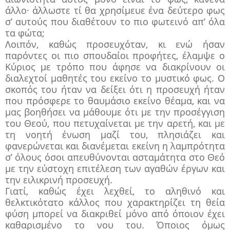
άλλο· άλλωστε τί θα χρησίμευε ένα δεύτερο φως
σ’ αυτούς που διαθέτουν το πιο φωτεινό απ’ όλα
τα φώτα;
Λοιπόν, καθώς προσευχόταν, κι ενώ ήσαν
παρόντες οι πιο σπουδαίοι προφήτες, έλαμψε ο
Κύριος με τρόπο που άφησε να διακρίνουν οι
διαλεχτοί μαθητές του εκείνο το μυστικό φως. Ο
σκοπός του ήταν να δείξει ότι η προσευχή ήταν
που πρόσφερε το θαυμάσιο εκείνο θέαμα, και να
μας βοηθήσει να μάθουμε ότι με την προσέγγιση
του Θεού, που πετυχαίνεται με την αρετή, και με
τη νοητή ένωση μαζί του, πλησιάζει και
φανερώνεται και διανέμεται εκείνη η λαμπρότητα
σ’ όλους όσοι απευθύνονται ασταμάτητα στο Θεό
με την εύστοχη επιτέλεση των αγαθών έργων και
την ειλικρινή προσευχή.
Γιατί, καθώς έχει λεχθεί, το αληθινό και
θελκτικότατο κάλλος που χαρακτηρίζει τη θεία
φύση μπορεί να διακριθεί μόνο από όποιον έχει
καθαρισμένο το νου του. Όποιος όμως