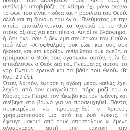
αντίληψη υποβιβάζει σε κτίσμα όχι μόνο εκείνο
το φως που είναι η δόξα και η βασιλεία του Θεού,
αλλά και τη δύναμη του Αγίου Πνεύματος με την
οποία αποκαλύπτονται τα σχετικά με το Θεό
στους άξιους για κάτι τέτοιο. Αυτοί οι βλάσφημοι
ή δεν άκουσαν ή δεν εμπιστεύτηκαν τον Παύλο
πού λέει· «Α οφθαλμός ουκ είδε, και ους ουκ
ήκουσε, και επί καρδίαν ανθρώπου ουκ ανέβη, α
ητοίμασεν ο Θεός τοις αγαπώσιν αυτόν, ημίν δε
απεκάλυψεν ο Θεός διά του Πνεύματος αυτού· το
γαρ Πνεύμα ερευνά και τα βάθη του Θεού» (Β’
Κορ. 2,9 έξ.).
Όταν, λοιπόν, έφτασε η όγδοη μέρα, καθώς έχει
λεχθεί από τον ευαγγελιστή, πήρε μαζί του ο
Κύριος τον Πέτρο, τον Ιάκωβο και τον Ιωάννη, και
ανέβηκε στο βουνό για να προσευχηθεί. Πάντα,
προκειμένου να προσευχηθεί ο Χριστός
χρησιμοποιούσε μια από τις δυό λύσεις. Ή
έφευγε μακριά από τους αποστόλους κι έμενε
ολομόναχος· αυτή την τακτική την