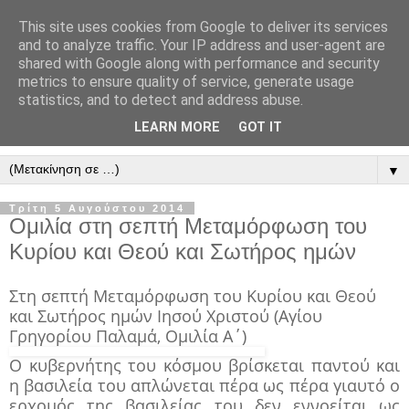
This site uses cookies from Google to deliver its services
" Εξομολογεῖσθε τῶ Κυρίῳ
and to analyze traffic. Your IP address and user-agent are
shared with Google along with performance and security
"
metrics to ensure quality of service, generate usage
statistics, and to detect and address abuse.
ὃτι ἀγαθός, ὃτι εἰς τόν αἰῶνα τό ἔλεος αὐτοῦ. Αλληλούϊα.
LEARN MORE
GOT IT
▼
Τρίτη 5 Αυγούστου 2014
Ομιλία στη σεπτή Μεταμόρφωση του
Κυρίου και Θεού και Σωτήρος ημών
Στη σεπτή Μεταμόρφωση του Κυρίου και Θεού
και Σωτήρος ημών Ιησού Χριστού (Αγίου
Γρηγορίου Παλαμά, Ομιλία Α΄)
Ο κυβερνήτης του κόσμου βρίσκεται παντού και
η βασιλεία του απλώνεται πέρα ως πέρα γιαυτό ο
ερχομός της βασιλείας του δεν εννοείται ως