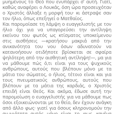
μυημένους το Θεό που ενυπάρχει σ’ αυτή. Γιατί,
καθώς αναφέρει ο Λουκάς, όση ώρα προσευχόταν
ο Χριστός άλλαξε η μορφή του· κι άστραψε σαν
τον ήλιο, όπως επεξηγεί ο Ματθαίος.
Και παρομοίασε τη λάμψη ο ευαγγελιστής με τον
ήλιο όχι για να υπαγορεύσει την αντίληψη
εκείνου του φωτός ως κτίσματος υποκείμενου
στις αισθήσεις —κρατήσου μακριά από την
ανικανότητα του νου όσων αδυνατούν να
κατανοήσουν οτιδήποτε βρίσκεται σε σφαίρα
ψηλότερη από την αισθητική αντίληψη!—, μα για
να μάθουμε πώς ό,τι είναι για τους ψυχικούς
ανθρώπους, αυτούς που βλέπουν μόνο με τα
μάτια του σώματος, ο ήλιος, τέτοιο είναι και για
τους πνευματικούς ανθρώπους, αυτούς που
βλέπουν με τα μάτια της καρδιάς, ο Χριστός
επειδή είναι Θεός. Και ακόμα, έδωσε αυτή την
παρομοίωση ο ευαγγελιστής για να μάθουμε πως
όσοι εξοικειώνονται με το θείο, δεν έχουν ανάγκη
από άλλο φως· γιατί για όσους κληρονομούν την
αιωνιότητα αυτός μόνο είναι το φως, κανένα