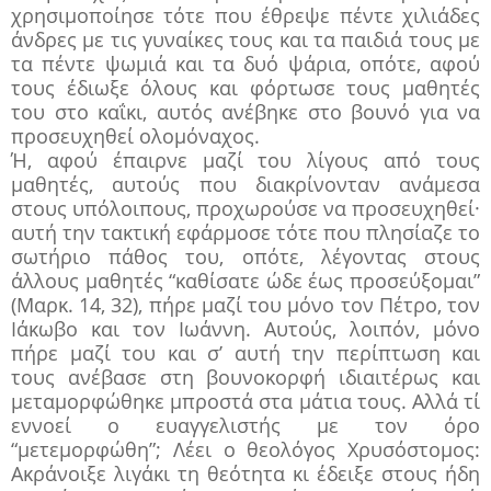
χρησιμοποίησε τότε που έθρεψε πέντε χιλιάδες
άνδρες με τις γυναίκες τους και τα παιδιά τους με
τα πέντε ψωμιά και τα δυό ψάρια, οπότε, αφού
τους έδιωξε όλους και φόρτωσε τους μαθητές
του στο καΐκι, αυτός ανέβηκε στο βουνό για να
προσευχηθεί ολομόναχος.
Ή, αφού έπαιρνε μαζί του λίγους από τους
μαθητές, αυτούς που διακρίνονταν ανάμεσα
στους υπόλοιπους, προχωρούσε να προσευχηθεί·
αυτή την τακτική εφάρμοσε τότε που πλησίαζε το
σωτήριο πάθος του, οπότε, λέγοντας στους
άλλους μαθητές “καθίσατε ώδε έως προσεύξομαι”
(Μαρκ. 14, 32), πήρε μαζί του μόνο τον Πέτρο, τον
Ιάκωβο και τον Ιωάννη. Αυτούς, λοιπόν, μόνο
πήρε μαζί του και σ’ αυτή την περίπτωση και
τους ανέβασε στη βουνοκορφή ιδιαιτέρως και
μεταμορφώθηκε μπροστά στα μάτια τους. Αλλά τί
εννοεί ο ευαγγελιστής με τον όρο
“μετεμορφώθη”; Λέει ο θεολόγος Χρυσόστομος:
Ακράνοιξε λιγάκι τη θεότητα κι έδειξε στους ήδη