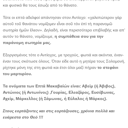
και φυσικά θα τους έσωζε από το θάνατο.
Τότε οι επτά αδελφοί απάντησαν στον Αντίοχο: «χαλεπώτερον γὰρ
αὐτοῦ τοῦ θανάτου νομίζομεν εἶναι σοῦ τὸν ἐπὶ τὴ παρανομῶ
σωτηρία ἠμῶν ἔλεον». Δηλαδή, είναι περισσότερο επιβλαβής και απ'
αυτόν το θάνατο, νομίζουμε,
η συμπάθεια σου για την
παράνομη σωτηρία μας.
Εξοργισμένος τότε ο Αντίοχος, με τροχούς, φωτιά και ακόντια, έναν-
έναν τους σκότωσε όλους. Όταν είδε αυτό η μητέρα τους Σολομονή,
ρίχτηκε μόνη της στη φωτιά και έτσι όλοι μαζί πήραν
το στεφάνι
του μαρτυρίου.
Τα ονόματα των Επτά Μακαβαίών είναι: Αβείμ (ή Άβιβος),
Αντώνιος (ή Αντωνίνος) ,Γουρίας, Ελεαζάρος, Ευσέβωνας,
Αχείμ, Μάρκελλος (ή Σάμωνας, ή Εύλαλος ή Μάρκος).
Στους εορτάζοντες και στις εορτάζουσες, χρόνια πολλά και
ευάρεστα στο Θεό !!!