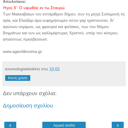
Απολυτίκιο:
Ήχος δ'. Ο υψωθείς εν τω Σταυρώ.
Των Μακκαβαίων τον επτάριθμον δήμον, συν τη μητρί Σολομονή τη
αγία, και Ελεάζαρ άμα ευφημήσωμεν ούτοι γαρ ηρίστευσαν, δι'
αγώνων νομίμων, ως φρουροί και φύλακες, των του Νόμου
δογμάτων και νυν ως καλλιμάρτυρες Χριστού, υπέρ του κόσμου,
απαύστως πρεσβεύουσι.
www.agioritikovima.gr
exomologistetokirio
στις
10:02
Κοινή χρήση
Δεν υπάρχουν σχόλια:
Δημοσίευση σχολίου
‹
›
Αρχική σελίδα