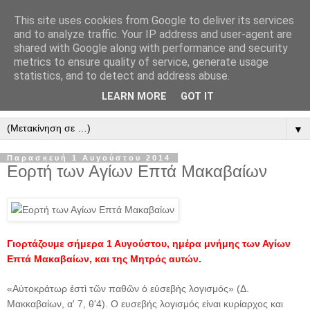
This site uses cookies from Google to deliver its services
" Εξομολογεῖσθε τῶ Κυρίῳ
and to analyze traffic. Your IP address and user-agent are
shared with Google along with performance and security
"
metrics to ensure quality of service, generate usage
statistics, and to detect and address abuse.
ὃτι ἀγαθός, ὃτι εἰς τόν αἰῶνα τό ἔλεος αὐτοῦ. Αλληλούϊα.
LEARN MORE
GOT IT
▼
Παρασκευή 1 Αυγούστου 2014
Εορτή των Αγίων Επτά Μακαβαίων
Γιορτάζουμε σήμερα 1 Αυγούστου, ημέρα μνήμης των Αγίων
Επτά Μακαβαίων, και της Μητρός αυτών.
«Αὐτοκράτωρ ἐστὶ τῶν παθῶν ὁ εὐσεβὴς λογισμός» (Δ.
Μακκαβαίων, α' 7, θ'4). Ο ευσεβής λογισμός είναι κυρίαρχος και