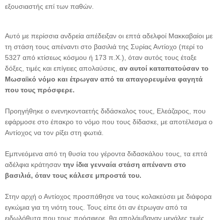
εξουσιαστής επί των παθών.
Αυτό με περίσσια ανδρεία απέδειξαν οι επτά αδελφοί Μακκαβαίοι με
τη στάση τους απέναντι στο βασιλιά της Συρίας Αντίοχο (περί το
5327 από κτίσεως κόσμου ή 173 π.Χ.), όταν αυτός τους έταξε
δόξες, τιμές και επίγειες απολαύσεις,
αν αυτοί καταπατούσαν το
Μωσαϊκό νόμο και έτρωγαν από τα απαγορευμένα φαγητά
που τους πρόσφερε.
Προηγήθηκε ο ενενηκονταετής διδάσκαλος τους, Ελεάζαρος, που
εφάρμοσε στο έπακρο το νόμο που τους δίδασκε, με αποτέλεσμα ο
Αντίοχος να τον ρίξει στη φωτιά.
Εμπνεόμενα από τη θυσία του γέροντα διδασκάλου τους, τα επτά
αδέλφια κράτησαν
την ίδια γενναία στάση απέναντι στο
βασιλιά, όταν τους κάλεσε μπροστά του.
Στην αρχή ο Αντίοχος προσπάθησε να τους κολακεύσει με διάφορα
εγκώμια για τη νιότη τους. Τους είπε ότι αν έτρωγαν από τα
ειδωλόθυτα που τους πρόσφερε, θα απολάμβαναν μεγάλες τιμές,