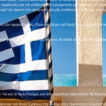
 συμβουλὲς γιὰ τὴν εὐόδωση τῆς πνευματικῆς μας πορείας. Μ' αὐτὸ
ηγεῖ τὴν ἄφεση τῶν ἁμαρτιῶν καὶ μᾶς ὑποδεικνύει τὸ δρόμο ποὺ 
η τῶν ἁμαρτιῶν μας. Εἶναι ἕνα δῶρο τοῦ Θεοῦ ποὺ χαρίζεται σὲ ὅσ
 βοηθήσουν τὰ παρακάτω ἐρωτήματα, τὰ ὁποῖα ἀφοροῦν στὶς σχέσει
ένου
ν Υἱὸ καὶ τὸ Ἅγιο Πνεῦμα, καὶ στὴν ὀρθόδοξη διδασκαλία τῆς Ἐκκλη
ρόνοια τοῦ Θεοῦ ἢ μήπως στὶς δυσάρεστες περιστάσεις ὀλιγοπιστεῖς