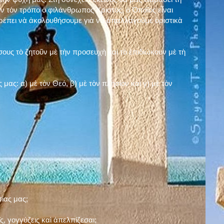
ν τὸν τρόπο ὁ φιλάνθρωπος Χριστός, ὁ Ὁποῖος εἶναι
πρέπει νὰ ἀκολουθήσουμε γιὰ νὰ ἀπαλλαγοῦμε ὁριστικὰ
ους τὸ ζητοῦν μὲ τὴν προσευχὴ καὶ τὸ ἐπιδιώκουν μὲ τὴ
ς μας: α)
μὲ τὸν Θεό
, β)
μὲ τὸν πλησίον
καὶ γ)
μὲ τὸν
σίας μας;
, γογγύζεις καὶ ἀπελπίζεσαι;