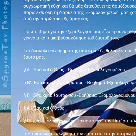
συγχωρητικὴ εὐχὴ καὶ θά μᾶς ἀπευθύνει τὶς ἁρμόζουσες
παρὼν σὲ ὅλη τη διάρκεια τῆς Ἐξομολογήσεως, μᾶς χορ
ἀπὸ τὴν ἀρρώστια τῆς ἁμαρτίας.
Πρῶτο βῆμα γιὰ τὴν ἐξομολόγησή μας εἶναι ἡ συναίσθησ
γενναία καὶ τίμια βυθοσκόπηση τοῦ ἑαυτοῦ τους.
Στὸ δύσκολο ἐγχείρημα τῆς αὐτοκριτικῆς θέλουν νὰ σὲ
ἑαυτό μας
.
§
Α'. Ἐσὺ καὶ ὁ Θεὸς - Βοήθημα Ἐξομολογουμένου
§
Β'. Ἐσὺ καὶ ὁ συνάνθρωπος - Βοήθημα Ἐξομολογουμ
§
Γ'. Ἐσὺ καὶ ὁ ἑαυτός σου -Βοήθημα Ἐξομολογουμένου
§ Α'. Ἐσὺ καὶ ὁ Θεὸς
§ Πιστεύεις ὁλόψυχα στὸν Τριαδικὸ θεό, τὸν Πατέρα, τὸ
§ Ἐμπιστεύεσαι ἀκλόνητα τὸν ἑαυτό σου στὴν πατρικὴ Π