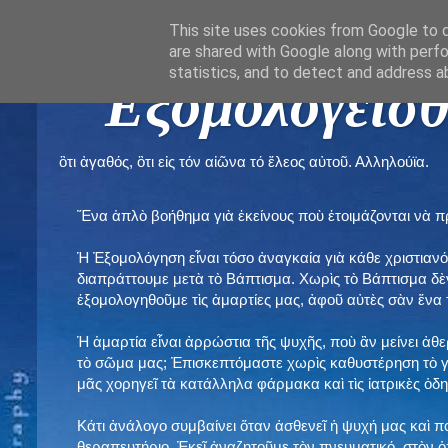
This site uses cookies from Google to de
are shared with Google along with perfo
statistics, and to detect and address a
" Εξομολογεῖσθ
ὃτι ἀγαθός, ὃτι εἰς τόν αἰῶνα τό ἔλεος αὐτοῦ. Αλληλούϊα.
Ἕνα ἁπλὸ βοήθημα γιὰ ἐκείνους ποὺ ἑτοιμάζονται νὰ 
Ἡ Ἐξομολόγηση εἶναι τόσο ἀναγκαία γιὰ κάθε χριστιανό
διαπράττουμε μετὰ τὸ Βάπτισμα. Χωρὶς τὸ Βάπτισμα δ
ἐξομολογηθοῦμε τὶς ἁμαρτίες μας, ἀφοῦ αὐτὲς σὰν ἕνα 
Ἡ ἁμαρτία εἶναι ἀρρώστια τῆς ψυχῆς, ποὺ ἂν μείνει ἀθ
τὸ σῶμα μας; Ἐπισκεπτόμαστε χωρὶς καθυστέρηση τὸ γι
μᾶς χορηγεῖ τὰ κατάλληλα φάρμακα καὶ τὶς ἰατρικὲς ὁ
Κάτι ἀνάλογο συμβαίνει ὅταν ἀσθενεῖ ἡ ψυχή μας καὶ 
θεραπευτήριο. Ἐκεῖ ἀναζητοῦμε τὸν πνευματικό, στὸν ὁ