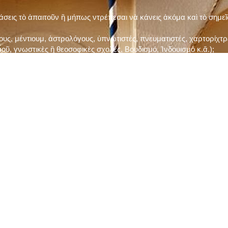
τάσεις τὸ ἀπαιτοῦν ἢ μήπως ντρέπεσαι νὰ κάνεις ἀκόμα καὶ τὸ σημε
ς, μέντιουμ, ἀστρολόγους, ὑπνωτιστές, πνευματιστές, χαρτορίχτρε
οῦ, γνωστικὲς ἢ θεοσοφικὲς σχολές, Βουδισμό, Ἰνδουισμὸ κ.ἅ.);
ι μὲ τὸ ξεμάτιασμα καὶ δίνεις σημασία στὶς διάφορες προλήψεις καὶ 
ρωί, βράδυ, πρὶν καὶ μετὰ τὰ γεύματα) ἢ στὴν Ἐκκλησία (κάθε Κυρι
ς εὐεργεσίες Του;
ελῆ βιβλία;
ν Τετάρτη καὶ τὴν Παρασκευὴ καὶ τὶς ἄλλες περιόδους τῶν Νηστειῶν
ας, ὑστέρα ἀπὸ τὴν κατάλληλη προετοιμασία καὶ τὴν ἔγκριση τοῦ π
ας ἢ τῶν Ἁγίων μας;
 ἢ ὑπόσχεσή σου στὸν Θεό;