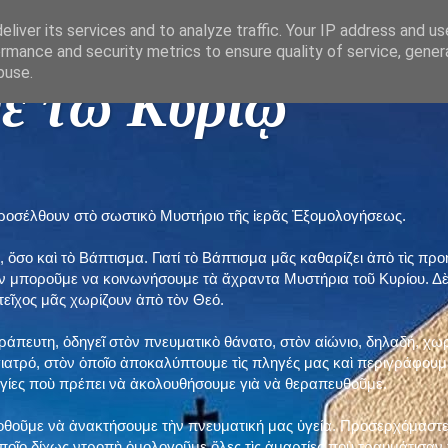
liver its services and to analyze traffic. Your IP address and u
rmance and security metrics to ensure quality of service, gene
buse.
ε τῶ Κυρίῳ "
προσέλθουν στὸ σωστικὸ Μυστήριο τῆς ἱερᾶς Ἐξομολογήσεως.
, ὅσο καὶ τὸ Βάπτισμα. Γιατί τὸ Βάπτισμα μᾶς καθαρίζει ἀπὸ τὶς 
ὲν μποροῦμε να κοινωνήσουμε τὰ ἄχραντα Μυστήρια τοῦ Κυρίου. Δ
τεῖχος μᾶς χωρίζουν ἀπὸ τὸν Θεό.
εράπευτη, ὁδηγεῖ στὸν πνευματικὸ θάνατο, στὸν αἰώνιο, δηλαδή, χω
ατρό, στὸν ὁποῖο ἀποκαλύπτουμε τὶς πληγές μας καὶ περιγράφουμε
δηγίες ποὺ πρέπει νὰ ἀκολουθήσουμε γιὰ νὰ θεραπευθοῦμε.
ποθοῦμε νὰ ἀνακτήσουμε τὴν πνευματική μας ὑγεία. Προσερχόμαστε
ποῖο δίχως ντροπὴ ὁμολογοῦμε ὅλες τὶς ἁμαρτίες ποὺ τραυμάτισαν τ