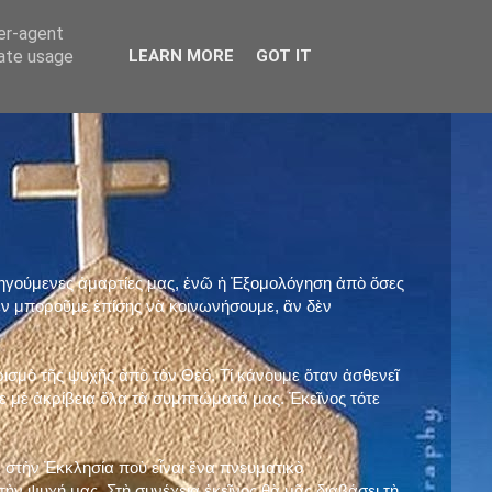
ser-agent
rate usage
LEARN MORE
GOT IT
προηγούμενες ἁμαρτίες μας, ἐνῶ ἡ Ἐξομολόγηση ἀπὸ ὅσες
ὲν μποροῦμε ἐπίσης νὰ κοινωνήσουμε, ἂν δὲν
ρισμὸ τῆς ψυχῆς ἀπὸ τὸν Θεό. Τί κάνουμε ὅταν ἀσθενεῖ
 μὲ ἀκρίβεια ὅλα τὰ συμπτώματά μας. Ἐκεῖνος τότε
 στὴν Ἐκκλησία ποὺ εἶναι ἕνα πνευματικὸ
ὴν ψυχή μας. Στὴ συνέχεια ἐκεῖνος θὰ μᾶς διαβάσει τὴ