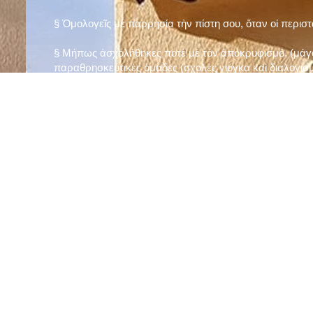
§ Ὁμολογεῖς μὲ παρρησία τὴν πίστη σου, ὅταν οἱ περισ
§ Μήπως ἀσχολήθηκες ποτὲ μὲ τὸν ἀποκρυφισμό, (μάγου
παραθρησκευτικὲς ὁμάδες (σχολὲς γιόγκα καὶ διαλογισμ
§ Μήπως πιστεύεις στὴν τύχη καὶ στὰ ὄνειρα ἢ ἀσχολεῖσα
ἀριθμός», «τὸ πέταλο φέρνει γούρι» κ.λπ.);
§ Προσεύχεσαι τακτικὰ καὶ προσεκτικὰ στὸ σπίτι σου (π
πρωτίστως τὸν Θεὸ γιὰ τὶς ποικίλες, φανερὲς καὶ ἀφανεῖ
§ Μελετᾶς καθημερινὰ τὴν Ἁγία Γραφὴ καὶ ἄλλα ψυχωφ
§ Νηστεύεις, ἂν δὲν ὑπάρχουν σοβαροὶ λόγοι ὑγείας, τὴ
§ Προσέρχεσαι τακτικὰ στὸ Μυστήριο τῆς Θείας Κοινωνί
§ Μήπως βλαστημᾶς τὸ ὄνομα τοῦ Χρίστου, τῆς Παναγί
§ Μήπως ὁρκίζεσαι χωρὶς λόγο ἢ ἀθέτησες τυχὸν ὅρκο