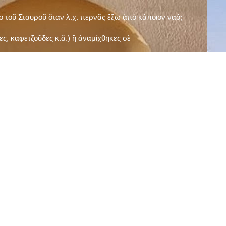
ῖο τοῦ Σταυροῦ ὅταν λ.χ. περνᾶς ἔξω ἀπὸ κάποιον ναό;
ς, καφετζοῦδες κ.ἅ.) ἢ ἀναμίχθηκες σὲ
δεισιδαιμονίες (π.χ. «τὸ 13 εἶναι γρουσούζικος
ακὴ καὶ τὶς μεγάλες γιορτές), εὐγνωμονώντας
;
νευματικοῦ σου;