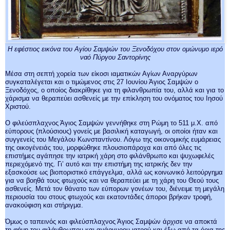
Η εφέστιος εικόνα του Αγίου
Σαμψών του Ξενοδόχου στον ομώνυμο ιερό
ναό Πύργου Σαντορίνης
Μέσα στη σεπτή χορεία των είκοσι ιαματικών Αγίων Αναργύρων
συγκαταλέγεται και ο τιμώμενος στις 27 Ιουνίου Άγιος Σαμψών ο
Ξενοδόχος, ο οποίος διακρίθηκε για τη φιλανθρωπία του, αλλά και για το
χάρισμα να θεραπεύει ασθενείς με την επίκληση του ονόματος του Ιησού
Χριστού.
Ο φιλεύσπλαχνος Άγιος Σαμψών γεννήθηκε στη Ρώμη το 511 μ.Χ. από
εύπορους (πλούσιους) γονείς με βασιλική καταγωγή, οι οποίοι ήταν και
συγγενείς του Μεγάλου Κωνσταντίνου. Λόγω της οικονομικής ευμάρειας
της οικογένειάς του, μορφώθηκε πλουσιοπάροχα και από όλες τις
επιστήμες αγάπησε την ιατρική χάρη στο φιλάνθρωπο και ψυχωφελές
περιεχόμενό της. Γι’ αυτό και την επιστήμη της ιατρικής δεν την
εξασκούσε ως βιοποριστικό επάγγελμα, αλλά ως κοινωνικό λειτούργημα
για να βοηθά τους φτωχούς και να θεραπεύει με τη χάρη του Θεού τους
ασθενείς. Μετά τον θάνατο των εύπορων γονέων του, διένειμε τη μεγάλη
περιουσία του στους φτωχούς και εκατοντάδες άποροι βρήκαν τροφή,
ανακούφιση και στήριγμα.
Όμως ο ταπεινός και φιλεύσπλαχνος Άγιος Σαμψών άρχισε να αποκτά
τη φήμη του φιλάνθρωπου και ανάργυρου ιατρού και έξω από τα όρια της