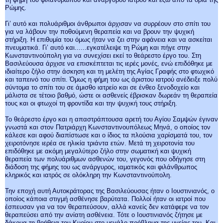
Ρώμης.
Γι’ αυτό και πολυάριθμοι άνθρωποι άρχισαν να συρρέουν στο σπίτι του
για να λάβουν την ποθούμενη θεραπεία και να βρουν την ψυχική
στήριξη. Η επιθυμία του όμως ήταν να ζει στην αφάνεια και να ασκείται
πνευματικά. Γι’ αυτό και...
...εγκατέλειψε τη Ρώμη και πήγε στην
Κωνσταντινούπολη για να συνεχίσει εκεί το θεάρεστο έργο του. Στη
Βασιλεύουσα άρχισε να επισκέπτεται τις ιερές μονές, ενώ επιδόθηκε με
ιδιαίτερο ζήλο στην άσκηση και τη μελέτη της Αγίας Γραφής στο φτωχικό
και ταπεινό του σπίτι. Όμως η φήμη του ως άριστου ιατρού ανέδειξε πολύ
σύντομα το σπίτι του σε άμισθο ιατρείο και σε ένθεο ξενοδοχείο και
μάλιστα σε τέτοιο βαθμό, ώστε οι ασθενείς έβρισκαν δωρεάν τη θεραπεία
τους και οι φτωχοί τη φροντίδα και την ψυχική τους στήριξη.
Το θεάρεστο έργο και η απαστράπτουσα αρετή του Αγίου Σαμψών έγιναν
γνωστά και στον Πατριάρχη Κωνσταντινουπόλεως Μηνά, ο οποίος τον
κάλεσε και αφού διαπίστωσε και ο ίδιος τα πλούσια χαρίσματά του, τον
χειροτόνησε ιερέα σε ηλικία τριάντα ετών. Μετά τη χειροτονία του
επιδόθηκε με ακόμη μεγαλύτερο ζήλο στην σωματική και ψυχική
θεραπεία των πολυάριθμων ασθενών του, γεγονός που οδήγησε στη
διάδοση της φήμης του ως ανάργυρος, ιαματικός και φιλάνθρωπος
κληρικός και ιατρός σε ολόκληρη την Κωνσταντινούπολη.
Την εποχή αυτή Αυτοκράτορας της Βασιλεύουσας ήταν ο Ιουστινιανός, ο
οποίος κάποια στιγμή ασθένησε βαρύτατα. Πολλοί ήταν οι ιατροί που
έσπευσαν για να τον θεραπεύσουν, αλλά κανείς δεν κατάφερε να τον
θεραπεύσει από την ανίατη ασθένεια. Τότε ο Ιουστινιανός ζήτησε με
δάκρυα τη βοήθεια του Κυρίου στο μεγάλο πρόβλημα της υγείας του. Και