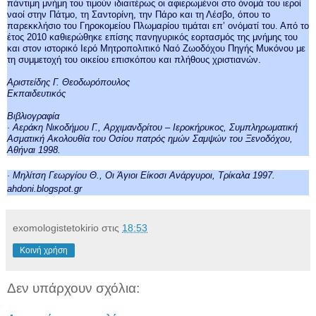
πάντιμη μνήμη του τιμούν ιδιαιτέρως οι αφιερωμένοι στο όνομά του ιεροί
ναοί στην Πάτμο, τη Σαντορίνη, την Πάρο και τη Λέσβο, όπου το
παρεκκλήσιο του Γηροκομείου Πλωμαρίου τιμάται επ’ ονόματί του. Από το
έτος 2010 καθιερώθηκε επίσης πανηγυρικός εορτασμός της μνήμης του
και στον ιστορικό Ιερό Μητροπολιτικό Ναό Ζωοδόχου Πηγής Μυκόνου με
τη συμμετοχή του οικείου επισκόπου και πλήθους χριστιανών.
Αριστείδης Γ. Θεοδωρόπουλος
Εκπαιδευτικός
Βιβλιογραφία
· Αεράκη Νικοδήμου Γ., Αρχιμανδρίτου – Ιεροκήρυκος, Συμπληρωματική
Ασματική Ακολουθία του Οσίου πατρός ημών Σαμψών του Ξενοδόχου,
Αθήναι 1998.
· Μηλίτση Γεωργίου Θ., Οι Άγιοι Είκοσι Ανάργυροι, Τρίκαλα 1997.
ahdoni.blogspot.gr
exomologistetokirio
στις
18:53
Κοινή χρήση
Δεν υπάρχουν σχόλια: