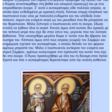
ο Κύριος ανταποκρίθηκε στη βαθιά και ειλικρινή προσευχή του με ένα
απροσδόκητο όνειρο. Σ’ αυτό ο αυτοκράτορας είδε πολλούς ιατρούς, οι
οποίοι ήταν ενδεδυμένοι με ιερατική στολή. Κάποια στιγμή πλησίασε τον
Ιουστινιανό ένας νέος με πολυτελή ενδύματα και του υπέδειξε έναν
ταπεινό, σεμνό και ενάρετο ιατρό ως τον μοναδικό που θα μπορούσε να
τον θεραπεύσει. Μόλις ξύπνησε ο Ιουστινιανός από το όνειρο, έδωσε
εντολή να έρθουν όλοι οι ιατροί. Κανείς όμως από αυτούς δεν έμοιαζε με
τον ταπεινό ιατρό που είχε δει στον ύπνο του, γεγονός που τον λύπησε
βαθύτατα. Τότε υποσχέθηκε μεγάλα δώρα σ’ αυτόν που θα έβρισκε τον
σωτήρα του. Κάποιος όμως από τους ιατρούς γνώριζε τον Σαμψών και
ενημέρωσε σχετικά τον αυτοκράτορα, ο οποίος διέταξε να τον φέρουν
αμέσως μπροστά του. Μόλις ο Ιουστινιανός αντίκρισε τον ενάρετο και
σεμνό Σαμψών, αμέσως αναγνώρισε στο πρόσωπό του αυτόν που είχε
δει στο όνειρο. Ο Άγιος προσευχήθηκε με όλη του τη δύναμη στον Ιησού
Χριστό και τότε ο αυτοκράτορας θεραπεύτηκε από την ανίατη ασθένεια.