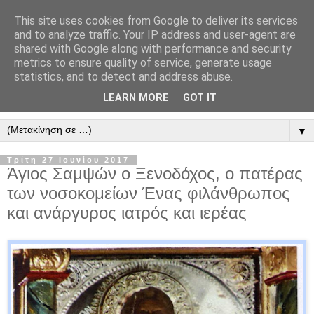
This site uses cookies from Google to deliver its services
" Εξομολογεῖσθε τῶ Κυρίῳ
and to analyze traffic. Your IP address and user-agent are
shared with Google along with performance and security
"
metrics to ensure quality of service, generate usage
statistics, and to detect and address abuse.
ὃτι ἀγαθός, ὃτι εἰς τόν αἰῶνα τό ἔλεος αὐτοῦ. Αλληλούϊα.
LEARN MORE
GOT IT
▼
Τρίτη 27 Ιουνίου 2017
Άγιος Σαμψών ο Ξενοδόχος, ο πατέρας
των νοσοκομείων Ένας φιλάνθρωπος
και ανάργυρος ιατρός και ιερέας