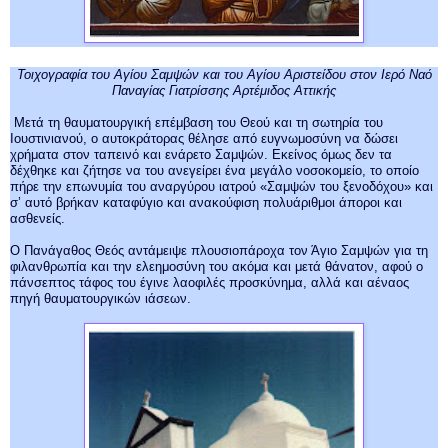
Τοιχογραφία του Αγίου Σαμψών και του Αγίου Αριστείδου
στον Ιερό Ναό
Παναγίας Γιατρίσσης Αρτέμιδος Αττικής
Μετά τη θαυματουργική επέμβαση του Θεού και τη σωτηρία του
Ιουστινιανού, ο αυτοκράτορας θέλησε από ευγνωμοσύνη να δώσει
χρήματα στον ταπεινό και ενάρετο Σαμψών. Εκείνος όμως δεν τα
δέχθηκε και ζήτησε να του ανεγείρει ένα μεγάλο νοσοκομείο, το οποίο
πήρε την επωνυμία του αναργύρου ιατρού «Σαμψών του ξενοδόχου» και
σ’ αυτό βρήκαν καταφύγιο και ανακούφιση πολυάριθμοι άποροι και
ασθενείς.
Ο Πανάγαθος Θεός αντάμειψε πλουσιοπάροχα τον Άγιο Σαμψών για τη
φιλανθρωπία και την ελεημοσύνη του ακόμα και μετά θάνατον, αφού ο
πάνσεπτος τάφος του έγινε λαοφιλές προσκύνημα, αλλά και αέναος
πηγή θαυματουργικών ιάσεων.