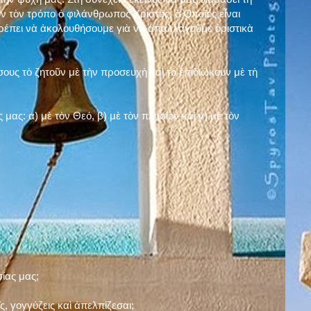
ν τὸν τρόπο ὁ φιλάνθρωπος Χριστός, ὁ Ὁποῖος εἶναι
πρέπει νὰ ἀκολουθήσουμε γιὰ νὰ ἀπαλλαγοῦμε ὁριστικὰ
ους τὸ ζητοῦν μὲ τὴν προσευχὴ καὶ τὸ ἐπιδιώκουν μὲ τὴ
ς μας: α)
μὲ τὸν Θεό
, β)
μὲ τὸν πλησίον
καὶ γ)
μὲ τὸν
σίας μας;
, γογγύζεις καὶ ἀπελπίζεσαι;