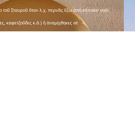
ῖο τοῦ Σταυροῦ ὅταν λ.χ. περνᾶς ἔξω ἀπὸ κάποιον ναό;
ς, καφετζοῦδες κ.ἅ.) ἢ ἀναμίχθηκες σὲ
δεισιδαιμονίες (π.χ. «τὸ 13 εἶναι γρουσούζικος
ακὴ καὶ τὶς μεγάλες γιορτές), εὐγνωμονώντας
;
νευματικοῦ σου;