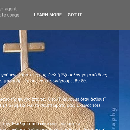
ser-agent
rate usage
LEARN MORE
GOT IT
προηγούμενες ἁμαρτίες μας, ἐνῶ ἡ Ἐξομολόγηση ἀπὸ ὅσες
ὲν μποροῦμε ἐπίσης νὰ κοινωνήσουμε, ἂν δὲν
ρισμὸ τῆς ψυχῆς ἀπὸ τὸν Θεό. Τί κάνουμε ὅταν ἀσθενεῖ
 μὲ ἀκρίβεια ὅλα τὰ συμπτώματά μας. Ἐκεῖνος τότε
 στὴν Ἐκκλησία ποὺ εἶναι ἕνα πνευματικὸ
ὴν ψυχή μας. Στὴ συνέχεια ἐκεῖνος θὰ μᾶς διαβάσει τὴ