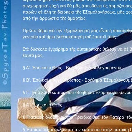
συγχωρητικὴ εὐχὴ καὶ θά μᾶς ἀπευθύνει τὶς ἁρμόζουσες
παρὼν σὲ ὅλη τη διάρκεια τῆς Ἐξομολογήσεως, μᾶς χορ
ἀπὸ τὴν ἀρρώστια τῆς ἁμαρτίας.
Πρῶτο βῆμα γιὰ τὴν ἐξομολόγησή μας εἶναι ἡ συναίσθησ
γενναία καὶ τίμια βυθοσκόπηση τοῦ ἑαυτοῦ τους.
Στὸ δύσκολο ἐγχείρημα τῆς αὐτοκριτικῆς θέλουν νὰ σὲ
ἑαυτό μας
.
§
Α'. Ἐσὺ καὶ ὁ Θεὸς - Βοήθημα Ἐξομολογουμένου
§
Β'. Ἐσὺ καὶ ὁ συνάνθρωπος - Βοήθημα Ἐξομολογουμ
§
Γ'. Ἐσὺ καὶ ὁ ἑαυτός σου -Βοήθημα Ἐξομολογουμένου
§ Α'. Ἐσὺ καὶ ὁ Θεὸς
§ Πιστεύεις ὁλόψυχα στὸν Τριαδικὸ θεό, τὸν Πατέρα, τὸ
§ Ἐμπιστεύεσαι ἀκλόνητα τὸν ἑαυτό σου στὴν πατρικὴ Π