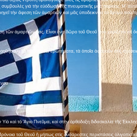
 συμβουλὲς γιὰ τὴν εὐόδωση τῆς πνευματικῆς μας πορείας. Μ' αὐτὸ
ηγεῖ τὴν ἄφεση τῶν ἁμαρτιῶν καὶ μᾶς ὑποδεικνύει τὸ δρόμο ποὺ 
η τῶν ἁμαρτιῶν μας. Εἶναι ἕνα δῶρο τοῦ Θεοῦ ποὺ χαρίζεται σὲ ὅσ
 βοηθήσουν τὰ παρακάτω ἐρωτήματα, τὰ ὁποῖα ἀφοροῦν στὶς σχέσει
ένου
ν Υἱὸ καὶ τὸ Ἅγιο Πνεῦμα, καὶ στὴν ὀρθόδοξη διδασκαλία τῆς Ἐκκλη
ρόνοια τοῦ Θεοῦ ἢ μήπως στὶς δυσάρεστες περιστάσεις ὀλιγοπιστεῖς