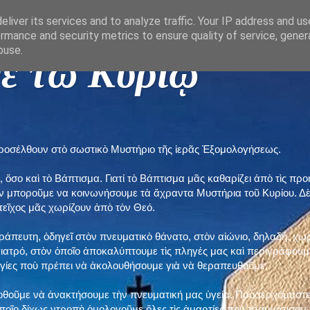
liver its services and to analyze traffic. Your IP address and u
rmance and security metrics to ensure quality of service, gene
buse.
ε τῶ Κυρίῳ "
προσέλθουν στὸ σωστικὸ Μυστήριο τῆς ἱερᾶς Ἐξομολογήσεως.
, ὅσο καὶ τὸ Βάπτισμα. Γιατί τὸ Βάπτισμα μᾶς καθαρίζει ἀπὸ τὶς 
ὲν μποροῦμε να κοινωνήσουμε τὰ ἄχραντα Μυστήρια τοῦ Κυρίου. Δ
τεῖχος μᾶς χωρίζουν ἀπὸ τὸν Θεό.
εράπευτη, ὁδηγεῖ στὸν πνευματικὸ θάνατο, στὸν αἰώνιο, δηλαδή, χω
ατρό, στὸν ὁποῖο ἀποκαλύπτουμε τὶς πληγές μας καὶ περιγράφουμε
δηγίες ποὺ πρέπει νὰ ἀκολουθήσουμε γιὰ νὰ θεραπευθοῦμε.
ποθοῦμε νὰ ἀνακτήσουμε τὴν πνευματική μας ὑγεία. Προσερχόμαστε
ποῖο δίχως ντροπὴ ὁμολογοῦμε ὅλες τὶς ἁμαρτίες ποὺ τραυμάτισαν τ