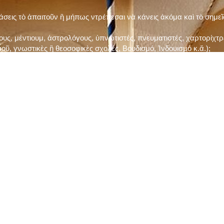
τάσεις τὸ ἀπαιτοῦν ἢ μήπως ντρέπεσαι νὰ κάνεις ἀκόμα καὶ τὸ σημε
ς, μέντιουμ, ἀστρολόγους, ὑπνωτιστές, πνευματιστές, χαρτορίχτρε
οῦ, γνωστικὲς ἢ θεοσοφικὲς σχολές, Βουδισμό, Ἰνδουισμὸ κ.ἅ.);
ι μὲ τὸ ξεμάτιασμα καὶ δίνεις σημασία στὶς διάφορες προλήψεις καὶ 
ρωί, βράδυ, πρὶν καὶ μετὰ τὰ γεύματα) ἢ στὴν Ἐκκλησία (κάθε Κυρι
ς εὐεργεσίες Του;
ελῆ βιβλία;
ν Τετάρτη καὶ τὴν Παρασκευὴ καὶ τὶς ἄλλες περιόδους τῶν Νηστειῶν
ας, ὑστέρα ἀπὸ τὴν κατάλληλη προετοιμασία καὶ τὴν ἔγκριση τοῦ π
ας ἢ τῶν Ἁγίων μας;
 ἢ ὑπόσχεσή σου στὸν Θεό;