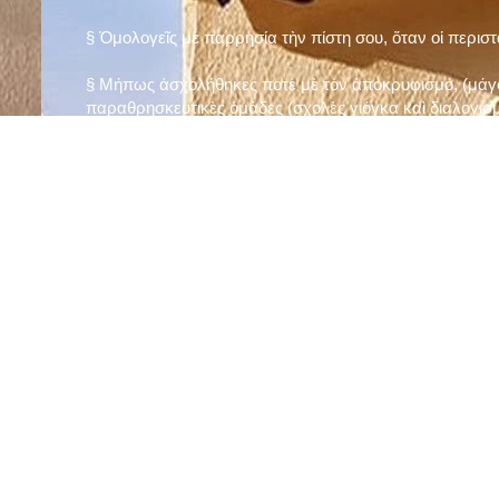
§ Ὁμολογεῖς μὲ παρρησία τὴν πίστη σου, ὅταν οἱ περισ
§ Μήπως ἀσχολήθηκες ποτὲ μὲ τὸν ἀποκρυφισμό, (μάγου
παραθρησκευτικὲς ὁμάδες (σχολὲς γιόγκα καὶ διαλογισμ
§ Μήπως πιστεύεις στὴν τύχη καὶ στὰ ὄνειρα ἢ ἀσχολεῖσα
ἀριθμός», «τὸ πέταλο φέρνει γούρι» κ.λπ.);
§ Προσεύχεσαι τακτικὰ καὶ προσεκτικὰ στὸ σπίτι σου (π
πρωτίστως τὸν Θεὸ γιὰ τὶς ποικίλες, φανερὲς καὶ ἀφανεῖ
§ Μελετᾶς καθημερινὰ τὴν Ἁγία Γραφὴ καὶ ἄλλα ψυχωφ
§ Νηστεύεις, ἂν δὲν ὑπάρχουν σοβαροὶ λόγοι ὑγείας, τὴ
§ Προσέρχεσαι τακτικὰ στὸ Μυστήριο τῆς Θείας Κοινωνί
§ Μήπως βλαστημᾶς τὸ ὄνομα τοῦ Χρίστου, τῆς Παναγί
§ Μήπως ὁρκίζεσαι χωρὶς λόγο ἢ ἀθέτησες τυχὸν ὅρκο