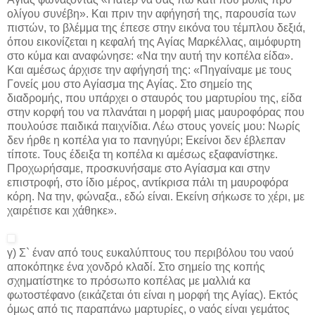
ολίγου συνέβη». Και πριν την αφήγησή της, παρουσία των
πιστών, το βλέμμα της έπεσε στην εικόνα του τέμπλου δεξιά,
όπου εικονίζεται η κεφαλή της Αγίας Μαρκέλλας, αιμόφυρτη
στο κύμα και αναφώνησε: «Να την αυτή την κοπέλα είδα».
Και αμέσως άρχισε την αφήγησή της: «Πηγαίναμε με τους
Γονείς μου στο Αγίασμα της Αγίας. Στο σημείο της
διαδρομής, που υπάρχει ο σταυρός του μαρτυρίου της, είδα
στην κορφή του να πλανάται η μορφή μιας μαυροφόρας που
πουλούσε παιδικά παιχνίδια. Λέω στους γονείς μου: Νωρίς
δεν ήρθε η κοπέλα για το πανηγύρι; Εκείνοι δεν έβλεπαν
τίποτε. Τους έδειξα τη κοπέλα κι αμέσως εξαφανίστηκε.
Προχωρήσαμε, προσκυνήσαμε στο Αγίασμα και στην
επιστροφή, στο ίδιο μέρος, αντίκρισα πάλι τη μαυροφόρα
κόρη. Να την, φώναξα., εδώ είναι. Εκείνη σήκωσε το χέρι, με
χαιρέτισε και χάθηκε».
γ) Σ` έναν από τους ευκαλύπτους του περιβόλου του ναού
αποκόπηκε ένα χονδρό κλαδί. Στο σημείο της κοπής
σχηματίστηκε το πρόσωπο κοπέλας με μαλλιά κα
φωτοστέφανο (εικάζεται ότι είναι η μορφή της Αγίας). Εκτός
όμως από τις παραπάνω μαρτυρίες, ο ναός είναι γεμάτος