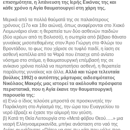
επισημότητα, η λιτάνευση της Ιερής Εικόνας της και
κάθε χρόνο η Αγία θαυματουργεί στη χάρη της.
Μερικά από τα πολλά θαύματά της σε παλαιότερους
χρόνους (17ο και 18ο αιώνα), όπως αναφέρονται στο Χιακό
Λειμωνάριο είναι: η θεραπεία των δύο ασθενών παιδιών
(δύο ιερέων από τη Βολισσό), η σωτηρία από βέβαιο θάνατο
γυναίκας μισοπεθαμένης στον Άγιο Γιώργη στο Φλώρι του
Βροντάδου, το φως που χάρισε σε τυφλό παιδί, η ίαση σε
ασθενή κοπέλλα από τα Ψαρά που έπασχε από ανίατο
νόσημα στο στόμα, η θαυματουργική επέμβασή της σε
ανίκανο χρόνια πολλά να περπατήσει ασθενή, η θεραπεία
παράλυτης γυναίκας και άλλα
. Αλλά και τώρα τελευταία
(Ιούλιος 1992) ο αυτόπτης μάρτυρας αιδεσιμότατος
Νικόλαος Μακρής μας ιστορεί τα ακόλουθα πρόσφατα
περιστατικά, που η Αγία έκανε την θαυματουργική
παρουσία της:
α) Ενώ ο ίδιος τελούσε μπροστά σε προσκυνητές την
Παράκληση στο Αγίασμά της, την ώρα του Ευαγγελίου το
νερό έβραζε κι έχασε την αλμυρή του γεύση.
β) Κατά τη Θεία Λειτουργία στο «Μετά φόβου Θεού…..» μια
νεαρή Ελληνοαμερικανίδα, μπήκε ανάσταση στο ναό της
Αγίας φωνάζοντας «Πάτερ να σας πω κάτι που μόλις προ