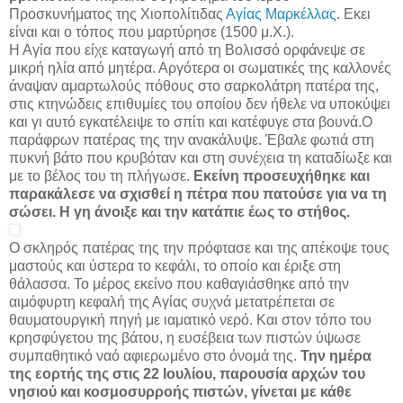
Προσκυνήματος της Χιοπολίτιδας
Αγίας Μαρκέλλας
. Εκει
είναι και ο τόπος που μαρτύρησε (1500 μ.Χ.).
Η Αγία που είχε καταγωγή από τη Βολισσό ορφάνεψε σε
μικρή ηλία από μητέρα. Αργότερα οι σωματικές της καλλονές
άναψαν αμαρτωλούς πόθους στο σαρκολάτρη πατέρα της,
στις κτηνώδεις επιθυμίες του οποίου δεν ήθελε να υποκύψει
και γι αυτό εγκατέλειψε το σπίτι και κατέφυγε στα βουνά.
Ο
παράφρων πατέρας της την ανακάλυψε. Έβαλε φωτιά στη
πυκνή βάτο που κρυβόταν και στη συνέχεια τη καταδίωξε και
με το βέλος του τη πλήγωσε.
Εκείνη προσευχήθηκε και
παρακάλεσε να σχισθεί η πέτρα που πατούσε για να τη
σώσει. Η γη άνοιξε και την κατάπιε έως το στήθος.
Ο σκληρός πατέρας της την πρόφτασε και της απέκοψε τους
μαστούς και ύστερα το κεφάλι, το οποίο και έριξε στη
θάλασσα. Το μέρος εκείνο που καθαγιάσθηκε από την
αιμόφυρτη κεφαλή της Αγίας συχνά μετατρέπεται σε
θαυματουργική πηγή με ιαματικό νερό. Και στον τόπο του
κρησφύγετου της βάτου, η ευσέβεια των πιστών ύψωσε
συμπαθητικό ναό αφιερωμένο στο όνομά της.
Την ημέρα
της εορτής της στις 22 Ιουλίου, παρουσία αρχών του
νησιού και κοσμοσυρροής πιστών, γίνεται με κάθε