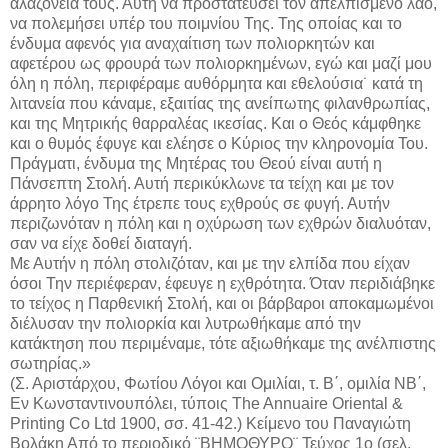
αλαζονεία τους. Αυτή να προστατεύσει τον απελπισμένο λαό,
να πολεμήσει υπέρ του ποιμνίου Της. Της οποίας και το
ένδυμα αφενός για αναχαίτιση των πολιορκητών και
αφετέρου ως φρουρά των πολιορκημένων, εγώ και μαζί μου
όλη η πόλη, περιφέραμε αυθόρμητα και εθελούσια˙ κατά τη
λιτανεία που κάναμε, εξαιτίας της ανείπωτης φιλανθρωπίας,
και της Μητρικής θαρραλέας ικεσίας. Και ο Θεός κάμφθηκε
και ο θυμός έφυγε και ελέησε ο Κύριος την κληρονομία Του.
Πράγματι, ένδυμα της Μητέρας του Θεού είναι αυτή η
Πάνσεπτη Στολή. Αυτή περικύκλωνε τα τείχη και με τον
άρρητο λόγο Της έτρεπε τους εχθρούς σε φυγή. Αυτήν
περιζωνόταν η πόλη και η οχύρωση των εχθρών διαλυόταν,
σαν να είχε δοθεί διαταγή.
Με Αυτήν η πόλη στολιζόταν, και με την ελπίδα που είχαν
όσοι Την περιέφεραν, έφευγε η εχθρότητα. Όταν περιδιάβηκε
το τείχος η Παρθενική Στολή, και οι βάρβαροι αποκαμωμένοι
διέλυσαν την πολιορκία και λυτρωθήκαμε από την
κατάκτηση που περιμέναμε, τότε αξιωθήκαμε της ανέλπιστης
σωτηρίας.»
(Σ. Αριστάρχου, Φωτίου Λόγοι και Ομιλίαι, τ. Β΄, ομιλία ΝΒ΄,
Εν Κωνσταντινουπόλει, τύποις The Annuaire Oriental &
Printing Co Ltd 1900, σσ. 41-42.) Κείμενο του Παναγιώτη
Βολάκη Από το περιοδικό ¨ΒΗΜΟΘΥΡΟ¨ Τεύχος 1ο (σελ.