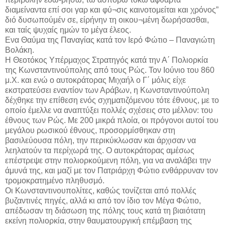
διαμείναντα επί σοι γαρ και φύ¬σις καινοτομείται και χρόνος”
διό δυσωπούμέν σε, είρήνην τη οικου¬μένη δωρήσασθαι,
και ταίς ψυχαίς ημών το μέγα έλεος.
Ενα Θαύμα της Παναγίας κατά τον Ιερό Φώτιο – Παναγιώτη
Βολάκη.
Η Θεοτόκος Υπέρμαχος Στρατηγός κατά την Α΄ Πολιορκία
της Κωνσταντινούπολης από τους Ρώς. Τον Ιούνιο του 860
μ.Χ. και ενώ ο αυτοκράτορας Μιχαήλ ο Γ΄ μόλις είχε
εκστρατεύσει εναντίον των Αράβων, η Κωνσταντινούπολη
δέχθηκε την επίθεση ενός σχηματιζόμενου τότε έθνους, με το
οποίο έμελλε να αναπτύξει πολλές σχέσεις στο μέλλον: του
έθνους των Ρώς. Με 200 μικρά πλοία, οι πρόγονοι αυτοί του
μεγάλου ρωσικού έθνους, προσορμίσθηκαν στη
βασιλεύουσα πόλη, την περικύκλωσαν και άρχισαν να
λεηλατούν τα περίχωρά της. Ο αυτοκράτορας αμέσως
επέστρεψε στην πολιορκούμενη πόλη, για να αναλάβει την
άμυνά της, και μαζί με τον Πατριάρχη Φώτιο ενθάρρυναν τον
τρομοκρατημένο πληθυσμό.
Οι Κωνσταντινουπολίτες, καθώς τονίζεται από πολλές
βυζαντινές πηγές, αλλά κι από τον ίδιο τον Μέγα Φώτιο,
απέδωσαν τη διάσωση της πόλης τους κατά τη βιαιότατη
εκείνη πολιορκία, στην θαυματουργική επέμβαση της