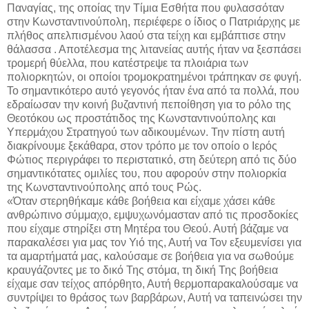
Παναγίας, της οποίας την Τίμια Εσθήτα που φυλασσόταν
στην Κωνσταντινούπολη, περιέφερε ο ίδιος ο Πατριάρχης με
πλήθος απελπισμένου λαού στα τείχη και εμβάπτισε στην
θάλασσα . Αποτέλεσμα της λιτανείας αυτής ήταν να ξεσπάσει
τρομερή θύελλα, που κατέστρεψε τα πλοιάρια των
πολιορκητών, οι οποίοι τρομοκρατημένοι τράπηκαν σε φυγή.
Το σημαντικότερο αυτό γεγονός ήταν ένα από τα πολλά, που
εδραίωσαν την κοινή βυζαντινή πεποίθηση για το ρόλο της
Θεοτόκου ως προστάτιδος της Κωνσταντινούπολης και
Υπερμάχου Στρατηγού των αδικουμένων. Την πίστη αυτή
διακρίνουμε ξεκάθαρα, στον τρόπο με τον οποίο ο Ιερός
Φώτιος περιγράφει το περιστατικό, στη δεύτερη από τις δύο
σημαντικότατες ομιλίες του, που αφορούν στην πολιορκία
της Κωνσταντινούπολης από τους Ρώς.
«Όταν στερηθήκαμε κάθε βοήθεια και είχαμε χάσει κάθε
ανθρώπινο σύμμαχο, εμψυχωνόμασταν από τις προσδοκίες
που είχαμε στηρίξει στη Μητέρα του Θεού. Αυτή βάζαμε να
παρακαλέσει για μας τον Υιό της, Αυτή να Τον εξευμενίσει για
τα αμαρτήματά μας, καλούσαμε σε βοήθεια για να σωθούμε
κραυγάζοντες με το δικό Της στόμα, τη δική Της βοήθεια
είχαμε σαν τείχος απόρθητο, Αυτή θερμοπαρακαλούσαμε να
συντρίψει το θράσος των βαρβάρων, Αυτή να ταπεινώσει την