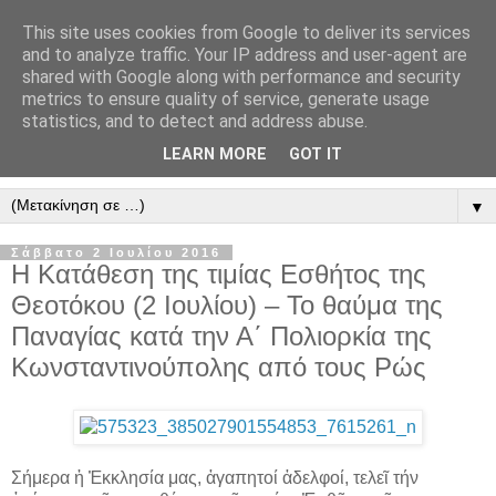
This site uses cookies from Google to deliver its services
" Εξομολογεῖσθε τῶ Κυρίῳ
and to analyze traffic. Your IP address and user-agent are
shared with Google along with performance and security
"
metrics to ensure quality of service, generate usage
statistics, and to detect and address abuse.
ὃτι ἀγαθός, ὃτι εἰς τόν αἰῶνα τό ἔλεος αὐτοῦ. Αλληλούϊα.
LEARN MORE
GOT IT
▼
Σάββατο 2 Ιουλίου 2016
Η Κατάθεση της τιμίας Εσθήτος της
Θεοτόκου (2 Ιουλίου) – Το θαύμα της
Παναγίας κατά την Α΄ Πολιορκία της
Κωνσταντινούπολης από τους Ρώς
Σήμερα ἡ Ἐκκλησία μας, ἀγαπητοί ἀδελφοί, τελεῖ τήν