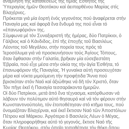
ἀνάμνηση τῆς καταθέσεως τῆς τιμίας Ἐσθῆτος τῆς
Ὑπεραγίας ἡμῶν Θεοτόκου καί ἀειπαρθένου Μαρίας στίς
Βλαχέρνες.
Πρόκειται γιά μία ἑορτή ἑνός γεγονότος πού ἀναφέρεται στήν
Παναγία μας καί ἀφορᾶ ἕνα ἔνδυμά της πού εἶναι τό
«ἐπανωφόριόν» της.
Σύμφωνα μέ τόν Συναξαριστή τῆς ἡμέρας, δύο Πατρίκιοι, ὁ
Γάλβιος καί ὁ Κάνδιδος, ἐπί τῆς ἐποχῆς τοῦ Βασιλέως
Λέοντος τοῦ Μεγάλου, στήν πορεία τους πρός τά
Ἱεροσόλυμα γιά νά προσκυνήσουν τούς Ἁγίους Τόπους,
ὅταν ἔφθασαν στήν Γαλατία, βρῆκαν μία εὐσεβεστάτη
Ἑβραία, πού εἶχε μέσα στήν οἰκία της τήν ἁγία Ἐσθήτα, τό
ἐπανωφόριον τῆς Παναγίας. Ἡ γυναίκα αὐτή προσευχόταν
μέρα καί νύκτα μιμούμενη τήν προφήτιδα Ἄννα πού
βρισκόταν στόν Ναό καί ἀξιώθηκε νά δῆ τόν Χριστό, ὅταν
Τόν πῆγε ἐκεῖ ἡ Παναγία τεσσαράκοντα ἡμερῶν.
Οἱ δύο Πατρίκιοι, μετά ἀπό ἕνα τέχνασμα, κατόρθωσαν νά
λάβουν τόν πολύτιμον αὐτό θησαυρό καί νά τόν φέρουν στήν
Κωνσταντινούπολη, τόν ἐτοποθέτησαν στό κτῆμα τους, πού
ὀνομαζόταν Βλαχέρναι, καί ἐκεῖ ἔκτισαν Ναό τῶν Ἀποστόλων
Πέτρου καί Μάρκου. Ἀργότερα ὁ Βασιλεύς Λέων ὁ Μέγας,
ὅταν πληροφορήθηκε αὐτό τό γεγονός, ἔκτισε Ναό τῆς
Κυρίας Θεοτόκου, στόν ὁποῖο τοποθέτησε τήν θήκη ὅπου