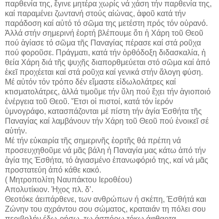
παρθενία της, ἔγινε μητέρα χωρίς νά χάση τήν παρθενία της,
καί παραμένει ζωντανή στούς αἰώνας, ἀφοῦ κατά τήν
παράδοση καί αὐτό τό σῶμα της μετέστη πρός τόν οὐρανό.
Ἀλλά στήν σημερινή ἑορτή βλέπουμε ὅτι ἡ Χάρη τοῦ Θεοῦ
πού ἁγίασε τό σῶμα τῆς Παναγίας πέρασε καί στά ροῦχα
πού φοροῦσε. Πράγματι, κατά τήν ὀρθόδοξη διδασκαλία, ἡ
θεία Χάρη διά τῆς ψυχῆς διαπορθμεύεται στό σῶμα καί ἀπό
ἐκεῖ προχέεται καί στά ροῦχα καί γενικά στήν ἄλογη φύση.
Μέ αὐτόν τόν τρόπο δέν εἴμαστε εἰδωλολάτρες καί
κτισματολάτρες, ἀλλά τιμοῦμε τήν ὕλη πού ἔχει τήν ἁγιοποιό
ἐνέργεια τοῦ Θεοῦ. Ἔτσι οἱ πιστοί, κατά τόν ἱερόν
ὑμνογράφο, κατασπάζονται μέ πίστη τήν ἁγία Ἐσθήτα τῆς
Παναγίας καί λαμβάνουν τήν Χάρη τοῦ Θεοῦ πού ἐνοικεῖ σέ
αὐτήν.
Μέ τήν εὐκαιρία τῆς σημερινῆς ἑορτῆς θά πρέπη νά
προσευχηθοῦμε νά μᾶς βάλη ἡ Παναγία μας κάτω ἀπό τήν
ἁγία της Ἐσθήτα, τό ἁγιασμένο ἐπανωφόριό της, καί νά μᾶς
προστατεύη ἀπό κάθε κακό.
( Μητροπολίτη Ναυπάκτου Ιεροθέου)
Απολυτίκιον. Ήχος πλ. δ’.
Θεοτόκε άειπάρθενε, των ανθρώπων ή σκέπη, Έσθήτά και
Ζώνην του αχράντου σου σώματος, κραταιάν τη πόλει σου
περιβολήν έδω-ρήσω, τω άσπόρω τόκω άφθαρτα