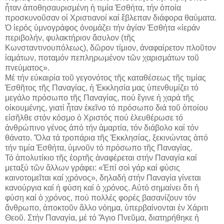
ἦταν ἀποθησαυρισμένη ἡ τιμία Ἐσθήτα, τήν ὁποία
προσκυνοῦσαν οἱ Χριστιανοί καί ἔβλεπαν διάφορα θαύματα.
Ὁ ἱερός ὑμνογράφος ὀνομάζει τήν ἁγίαν Ἐσθήτα «ἱεράν
περιβολήν, φυλακτήριον ἄσυλον (τῆς
Κωνσταντινουπόλεως), δῶρον τίμιον, ἀναφαίρετον πλοῦτον
ἰαμάτων, ποταμόν πεπληρωμένον τῶν χαρισμάτων τοῦ
πνεύματος».
Μέ τήν εὐκαιρία τοῦ γεγονότος τῆς καταθέσεως τῆς τιμίας
Ἐσθῆτος τῆς Παναγίας, ἡ Ἐκκλησία μας ὑπενθυμίζει τό
μεγάλο πρόσωπο τῆς Παναγίας, πού ἔγινε ἡ χαρά τῆς
οἰκουμένης, γιατί ἦταν ἐκεῖνο τό πρόσωπο διά τοῦ ὁποίου
εἰσῆλθε στόν κόσμο ὁ Χριστός πού ἐλευθέρωσε τό
ἀνθρώπινο γένος ἀπό τήν ἁμαρτία, τόν διάβολο καί τόν
θάνατο. Ὅλα τά τροπάρια τῆς Ἐκκλησίας, ξεκινώντας ἀπό
τήν τιμία Ἐσθήτα, ὑμνοῦν τό πρόσωπο τῆς Παναγίας.
Τό ἀπολυτίκιο τῆς ἑορτῆς ἀναφέρεται στήν Παναγία καί
μεταξύ τῶν ἄλλων γράφει: «Ἐπί σοὶ γάρ καί φύσις
καινοτομεῖται καί χρόνος», δηλαδή στήν Παναγία γίνεται
κανούργια καί ἡ φύση καί ὁ χρόνος. Αὐτό σημαίνει ὅτι ἡ
φύση καί ὁ χρόνος, πού πολλές φορές βασανίζουν τόν
ἄνθρωπο, ἀποκτοῦν ἄλλο νόημα, ὑπερβαίνονται ἐν Χάριτι
Θεοῦ. Στήν Παναγία, μέ τό Ἅγιο Πνεῦμα, διατηρήθηκε ἡ