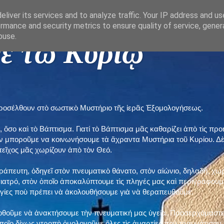
liver its services and to analyze traffic. Your IP address and u
rmance and security metrics to ensure quality of service, gene
buse.
ε τῶ Κυρίῳ "
προσέλθουν στὸ σωστικὸ Μυστήριο τῆς ἱερᾶς Ἐξομολογήσεως.
, ὅσο καὶ τὸ Βάπτισμα. Γιατί τὸ Βάπτισμα μᾶς καθαρίζει ἀπὸ τὶς 
ὲν μποροῦμε να κοινωνήσουμε τὰ ἄχραντα Μυστήρια τοῦ Κυρίου. Δ
τεῖχος μᾶς χωρίζουν ἀπὸ τὸν Θεό.
εράπευτη, ὁδηγεῖ στὸν πνευματικὸ θάνατο, στὸν αἰώνιο, δηλαδή, χω
ατρό, στὸν ὁποῖο ἀποκαλύπτουμε τὶς πληγές μας καὶ περιγράφουμε
δηγίες ποὺ πρέπει νὰ ἀκολουθήσουμε γιὰ νὰ θεραπευθοῦμε.
ποθοῦμε νὰ ἀνακτήσουμε τὴν πνευματική μας ὑγεία. Προσερχόμαστε
ποῖο δίχως ντροπὴ ὁμολογοῦμε ὅλες τὶς ἁμαρτίες ποὺ τραυμάτισαν τ