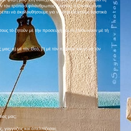
ν τὸν τρόπο ὁ φιλάνθρωπος Χριστός, ὁ Ὁποῖος εἶναι
πρέπει νὰ ἀκολουθήσουμε γιὰ νὰ ἀπαλλαγοῦμε ὁριστικὰ
ους τὸ ζητοῦν μὲ τὴν προσευχὴ καὶ τὸ ἐπιδιώκουν μὲ τὴ
ς μας: α)
μὲ τὸν Θεό
, β)
μὲ τὸν πλησίον
καὶ γ)
μὲ τὸν
σίας μας;
, γογγύζεις καὶ ἀπελπίζεσαι;