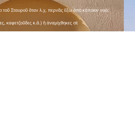
ῖο τοῦ Σταυροῦ ὅταν λ.χ. περνᾶς ἔξω ἀπὸ κάποιον ναό;
ς, καφετζοῦδες κ.ἅ.) ἢ ἀναμίχθηκες σὲ
δεισιδαιμονίες (π.χ. «τὸ 13 εἶναι γρουσούζικος
ακὴ καὶ τὶς μεγάλες γιορτές), εὐγνωμονώντας
;
νευματικοῦ σου;