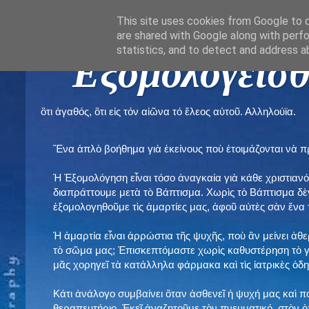
This site uses cookies from Google to de
are shared with Google along with perfo
statistics, and to detect and address a
" Εξομολογεῖσθ
ὃτι ἀγαθός, ὃτι εἰς τόν αἰῶνα τό ἔλεος αὐτοῦ. Αλληλούϊα.
Ἕνα ἁπλὸ βοήθημα γιὰ ἐκείνους ποὺ ἑτοιμάζονται νὰ 
Ἡ Ἐξομολόγηση εἶναι τόσο ἀναγκαία γιὰ κάθε χριστιανό
διαπράττουμε μετὰ τὸ Βάπτισμα. Χωρὶς τὸ Βάπτισμα δ
ἐξομολογηθοῦμε τὶς ἁμαρτίες μας, ἀφοῦ αὐτὲς σὰν ἕνα 
Ἡ ἁμαρτία εἶναι ἀρρώστια τῆς ψυχῆς, ποὺ ἂν μείνει ἀθ
τὸ σῶμα μας; Ἐπισκεπτόμαστε χωρὶς καθυστέρηση τὸ γι
μᾶς χορηγεῖ τὰ κατάλληλα φάρμακα καὶ τὶς ἰατρικὲς ὁ
Κάτι ἀνάλογο συμβαίνει ὅταν ἀσθενεῖ ἡ ψυχή μας καὶ 
θεραπευτήριο. Ἐκεῖ ἀναζητοῦμε τὸν πνευματικό, στὸν ὁ