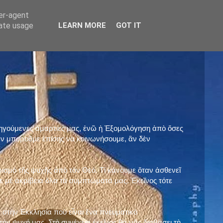
ser-agent
rate usage
LEARN MORE
GOT IT
προηγούμενες ἁμαρτίες μας, ἐνῶ ἡ Ἐξομολόγηση ἀπὸ ὅσες
ὲν μποροῦμε ἐπίσης νὰ κοινωνήσουμε, ἂν δὲν
ρισμὸ τῆς ψυχῆς ἀπὸ τὸν Θεό. Τί κάνουμε ὅταν ἀσθενεῖ
 μὲ ἀκρίβεια ὅλα τὰ συμπτώματά μας. Ἐκεῖνος τότε
 στὴν Ἐκκλησία ποὺ εἶναι ἕνα πνευματικὸ
ὴν ψυχή μας. Στὴ συνέχεια ἐκεῖνος θὰ μᾶς διαβάσει τὴ