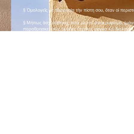
§ Ὁμολογεῖς μὲ παρρησία τὴν πίστη σου, ὅταν οἱ περισ
§ Μήπως ἀσχολήθηκες ποτὲ μὲ τὸν ἀποκρυφισμό, (μάγου
παραθρησκευτικὲς ὁμάδες (σχολὲς γιόγκα καὶ διαλογισμ
§ Μήπως πιστεύεις στὴν τύχη καὶ στὰ ὄνειρα ἢ ἀσχολεῖσα
ἀριθμός», «τὸ πέταλο φέρνει γούρι» κ.λπ.);
§ Προσεύχεσαι τακτικὰ καὶ προσεκτικὰ στὸ σπίτι σου (π
πρωτίστως τὸν Θεὸ γιὰ τὶς ποικίλες, φανερὲς καὶ ἀφανεῖ
§ Μελετᾶς καθημερινὰ τὴν Ἁγία Γραφὴ καὶ ἄλλα ψυχωφ
§ Νηστεύεις, ἂν δὲν ὑπάρχουν σοβαροὶ λόγοι ὑγείας, τὴ
§ Προσέρχεσαι τακτικὰ στὸ Μυστήριο τῆς Θείας Κοινωνί
§ Μήπως βλαστημᾶς τὸ ὄνομα τοῦ Χρίστου, τῆς Παναγί
§ Μήπως ὁρκίζεσαι χωρὶς λόγο ἢ ἀθέτησες τυχὸν ὅρκο