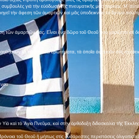
 συμβουλὲς γιὰ τὴν εὐόδωση τῆς πνευματικῆς μας πορείας. Μ' αὐτὸ
ηγεῖ τὴν ἄφεση τῶν ἁμαρτιῶν καὶ μᾶς ὑποδεικνύει τὸ δρόμο ποὺ 
η τῶν ἁμαρτιῶν μας. Εἶναι ἕνα δῶρο τοῦ Θεοῦ ποὺ χαρίζεται σὲ ὅσ
 βοηθήσουν τὰ παρακάτω ἐρωτήματα, τὰ ὁποῖα ἀφοροῦν στὶς σχέσει
ένου
ν Υἱὸ καὶ τὸ Ἅγιο Πνεῦμα, καὶ στὴν ὀρθόδοξη διδασκαλία τῆς Ἐκκλη
ρόνοια τοῦ Θεοῦ ἢ μήπως στὶς δυσάρεστες περιστάσεις ὀλιγοπιστεῖς