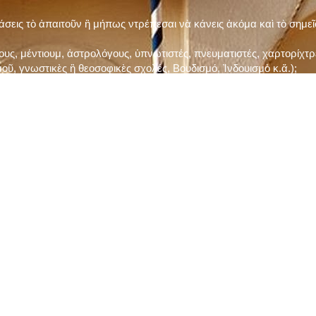
τάσεις τὸ ἀπαιτοῦν ἢ μήπως ντρέπεσαι νὰ κάνεις ἀκόμα καὶ τὸ σημε
ς, μέντιουμ, ἀστρολόγους, ὑπνωτιστές, πνευματιστές, χαρτορίχτρε
οῦ, γνωστικὲς ἢ θεοσοφικὲς σχολές, Βουδισμό, Ἰνδουισμὸ κ.ἅ.);
ι μὲ τὸ ξεμάτιασμα καὶ δίνεις σημασία στὶς διάφορες προλήψεις καὶ 
ρωί, βράδυ, πρὶν καὶ μετὰ τὰ γεύματα) ἢ στὴν Ἐκκλησία (κάθε Κυρι
ς εὐεργεσίες Του;
ελῆ βιβλία;
ν Τετάρτη καὶ τὴν Παρασκευὴ καὶ τὶς ἄλλες περιόδους τῶν Νηστειῶν
ας, ὑστέρα ἀπὸ τὴν κατάλληλη προετοιμασία καὶ τὴν ἔγκριση τοῦ π
ας ἢ τῶν Ἁγίων μας;
 ἢ ὑπόσχεσή σου στὸν Θεό;