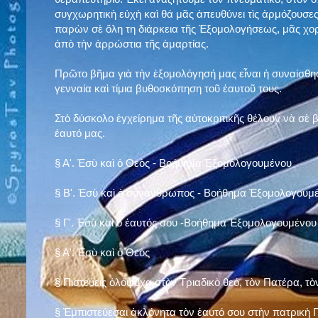
συγχωρητικὴ εὐχὴ καὶ θά μᾶς ἀπευθύνει τὶς ἁρμόζουσες
παρὼν σὲ ὅλη τη διάρκεια τῆς Ἐξομολογήσεως, μᾶς χορ
ἀπὸ τὴν ἀρρώστια τῆς ἁμαρτίας.
Πρῶτο βῆμα γιὰ τὴν ἐξομολόγησή μας εἶναι ἡ συναίσθησ
γενναία καὶ τίμια βυθοσκόπηση τοῦ ἑαυτοῦ τους.
Στὸ δύσκολο ἐγχείρημα τῆς αὐτοκριτικῆς θέλουν νὰ σὲ
ἑαυτό μας
.
§
Α'. Ἐσὺ καὶ ὁ Θεὸς - Βοήθημα Ἐξομολογουμένου
§
Β'. Ἐσὺ καὶ ὁ συνάνθρωπος - Βοήθημα Ἐξομολογουμ
§
Γ'. Ἐσὺ καὶ ὁ ἑαυτός σου -Βοήθημα Ἐξομολογουμένου
§ Α'. Ἐσὺ καὶ ὁ Θεὸς
§ Πιστεύεις ὁλόψυχα στὸν Τριαδικὸ θεό, τὸν Πατέρα, τὸ
§ Ἐμπιστεύεσαι ἀκλόνητα τὸν ἑαυτό σου στὴν πατρικὴ Π