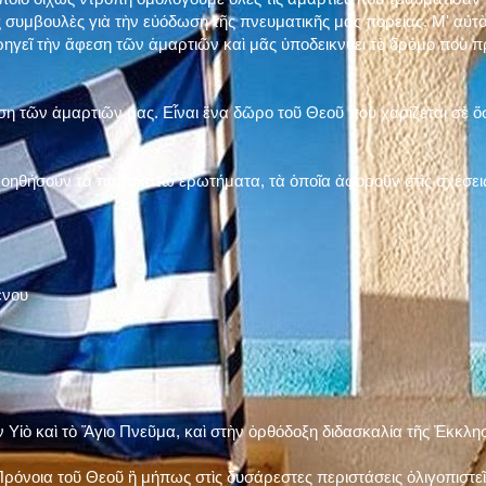
 συμβουλὲς γιὰ τὴν εὐόδωση τῆς πνευματικῆς μας πορείας. Μ' αὐτὸ
ηγεῖ τὴν ἄφεση τῶν ἁμαρτιῶν καὶ μᾶς ὑποδεικνύει τὸ δρόμο ποὺ 
η τῶν ἁμαρτιῶν μας. Εἶναι ἕνα δῶρο τοῦ Θεοῦ ποὺ χαρίζεται σὲ ὅσ
 βοηθήσουν τὰ παρακάτω ἐρωτήματα, τὰ ὁποῖα ἀφοροῦν στὶς σχέσει
ένου
ν Υἱὸ καὶ τὸ Ἅγιο Πνεῦμα, καὶ στὴν ὀρθόδοξη διδασκαλία τῆς Ἐκκλη
ρόνοια τοῦ Θεοῦ ἢ μήπως στὶς δυσάρεστες περιστάσεις ὀλιγοπιστεῖς