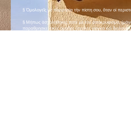
§ Ὁμολογεῖς μὲ παρρησία τὴν πίστη σου, ὅταν οἱ περισ
§ Μήπως ἀσχολήθηκες ποτὲ μὲ τὸν ἀποκρυφισμό, (μάγου
παραθρησκευτικὲς ὁμάδες (σχολὲς γιόγκα καὶ διαλογισμ
§ Μήπως πιστεύεις στὴν τύχη καὶ στὰ ὄνειρα ἢ ἀσχολεῖσα
ἀριθμός», «τὸ πέταλο φέρνει γούρι» κ.λπ.);
§ Προσεύχεσαι τακτικὰ καὶ προσεκτικὰ στὸ σπίτι σου (π
πρωτίστως τὸν Θεὸ γιὰ τὶς ποικίλες, φανερὲς καὶ ἀφανεῖ
§ Μελετᾶς καθημερινὰ τὴν Ἁγία Γραφὴ καὶ ἄλλα ψυχωφ
§ Νηστεύεις, ἂν δὲν ὑπάρχουν σοβαροὶ λόγοι ὑγείας, τὴ
§ Προσέρχεσαι τακτικὰ στὸ Μυστήριο τῆς Θείας Κοινωνί
§ Μήπως βλαστημᾶς τὸ ὄνομα τοῦ Χρίστου, τῆς Παναγί
§ Μήπως ὁρκίζεσαι χωρὶς λόγο ἢ ἀθέτησες τυχὸν ὅρκο