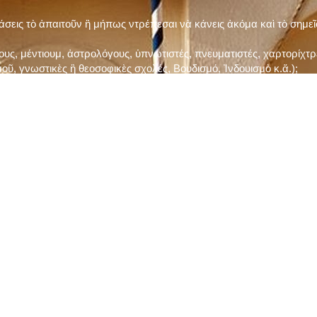
τάσεις τὸ ἀπαιτοῦν ἢ μήπως ντρέπεσαι νὰ κάνεις ἀκόμα καὶ τὸ σημε
ς, μέντιουμ, ἀστρολόγους, ὑπνωτιστές, πνευματιστές, χαρτορίχτρε
οῦ, γνωστικὲς ἢ θεοσοφικὲς σχολές, Βουδισμό, Ἰνδουισμὸ κ.ἅ.);
ι μὲ τὸ ξεμάτιασμα καὶ δίνεις σημασία στὶς διάφορες προλήψεις καὶ 
ρωί, βράδυ, πρὶν καὶ μετὰ τὰ γεύματα) ἢ στὴν Ἐκκλησία (κάθε Κυρι
ς εὐεργεσίες Του;
ελῆ βιβλία;
ν Τετάρτη καὶ τὴν Παρασκευὴ καὶ τὶς ἄλλες περιόδους τῶν Νηστειῶν
ας, ὑστέρα ἀπὸ τὴν κατάλληλη προετοιμασία καὶ τὴν ἔγκριση τοῦ π
ας ἢ τῶν Ἁγίων μας;
 ἢ ὑπόσχεσή σου στὸν Θεό;