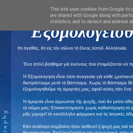
This site uses cookies from Google to de
are shared with Google along with perfo
statistics, and to detect and address a
" Εξομολογεῖσθ
ὃτι ἀγαθός, ὃτι εἰς τόν αἰῶνα τό ἔλεος αὐτοῦ. Αλληλούϊα.
Ἕνα ἁπλὸ βοήθημα γιὰ ἐκείνους ποὺ ἑτοιμάζονται νὰ 
Ἡ Ἐξομολόγηση εἶναι τόσο ἀναγκαία γιὰ κάθε χριστιανό
διαπράττουμε μετὰ τὸ Βάπτισμα. Χωρὶς τὸ Βάπτισμα δ
ἐξομολογηθοῦμε τὶς ἁμαρτίες μας, ἀφοῦ αὐτὲς σὰν ἕνα 
Ἡ ἁμαρτία εἶναι ἀρρώστια τῆς ψυχῆς, ποὺ ἂν μείνει ἀθ
τὸ σῶμα μας; Ἐπισκεπτόμαστε χωρὶς καθυστέρηση τὸ γι
μᾶς χορηγεῖ τὰ κατάλληλα φάρμακα καὶ τὶς ἰατρικὲς ὁ
Κάτι ἀνάλογο συμβαίνει ὅταν ἀσθενεῖ ἡ ψυχή μας καὶ 
θεραπευτήριο. Ἐκεῖ ἀναζητοῦμε τὸν πνευματικό, στὸν ὁ