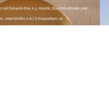
ῖο τοῦ Σταυροῦ ὅταν λ.χ. περνᾶς ἔξω ἀπὸ κάποιον ναό;
ς, καφετζοῦδες κ.ἅ.) ἢ ἀναμίχθηκες σὲ
δεισιδαιμονίες (π.χ. «τὸ 13 εἶναι γρουσούζικος
ακὴ καὶ τὶς μεγάλες γιορτές), εὐγνωμονώντας
;
νευματικοῦ σου;