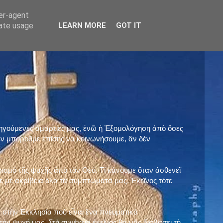
ser-agent
rate usage
LEARN MORE
GOT IT
προηγούμενες ἁμαρτίες μας, ἐνῶ ἡ Ἐξομολόγηση ἀπὸ ὅσες
ὲν μποροῦμε ἐπίσης νὰ κοινωνήσουμε, ἂν δὲν
ρισμὸ τῆς ψυχῆς ἀπὸ τὸν Θεό. Τί κάνουμε ὅταν ἀσθενεῖ
 μὲ ἀκρίβεια ὅλα τὰ συμπτώματά μας. Ἐκεῖνος τότε
 στὴν Ἐκκλησία ποὺ εἶναι ἕνα πνευματικὸ
ὴν ψυχή μας. Στὴ συνέχεια ἐκεῖνος θὰ μᾶς διαβάσει τὴ