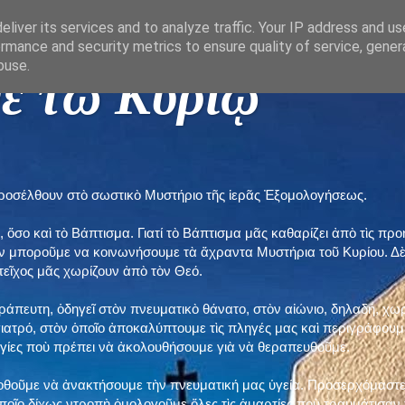
liver its services and to analyze traffic. Your IP address and u
rmance and security metrics to ensure quality of service, gene
buse.
ε τῶ Κυρίῳ "
προσέλθουν στὸ σωστικὸ Μυστήριο τῆς ἱερᾶς Ἐξομολογήσεως.
, ὅσο καὶ τὸ Βάπτισμα. Γιατί τὸ Βάπτισμα μᾶς καθαρίζει ἀπὸ τὶς 
ὲν μποροῦμε να κοινωνήσουμε τὰ ἄχραντα Μυστήρια τοῦ Κυρίου. Δ
τεῖχος μᾶς χωρίζουν ἀπὸ τὸν Θεό.
εράπευτη, ὁδηγεῖ στὸν πνευματικὸ θάνατο, στὸν αἰώνιο, δηλαδή, χω
ατρό, στὸν ὁποῖο ἀποκαλύπτουμε τὶς πληγές μας καὶ περιγράφουμε
δηγίες ποὺ πρέπει νὰ ἀκολουθήσουμε γιὰ νὰ θεραπευθοῦμε.
ποθοῦμε νὰ ἀνακτήσουμε τὴν πνευματική μας ὑγεία. Προσερχόμαστε
ποῖο δίχως ντροπὴ ὁμολογοῦμε ὅλες τὶς ἁμαρτίες ποὺ τραυμάτισαν τ