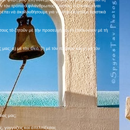
ν τὸν τρόπο ὁ φιλάνθρωπος Χριστός, ὁ Ὁποῖος εἶναι
πρέπει νὰ ἀκολουθήσουμε γιὰ νὰ ἀπαλλαγοῦμε ὁριστικὰ
ους τὸ ζητοῦν μὲ τὴν προσευχὴ καὶ τὸ ἐπιδιώκουν μὲ τὴ
ς μας: α)
μὲ τὸν Θεό
, β)
μὲ τὸν πλησίον
καὶ γ)
μὲ τὸν
σίας μας;
, γογγύζεις καὶ ἀπελπίζεσαι;