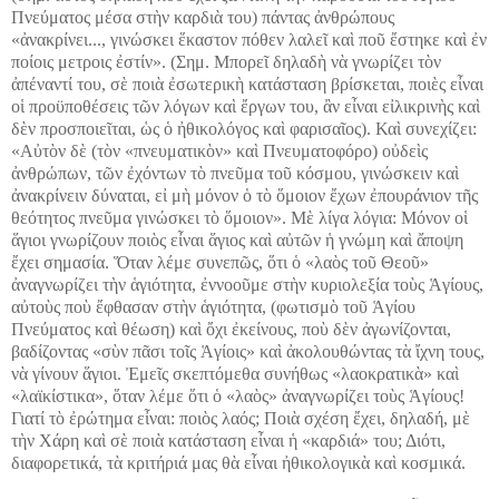
Πνεύματος μέσα στὴν καρδιὰ του) πάντας ἀνθρώπους
«ἀνακρίνει..., γινώσκει ἕκαστον πόθεν λαλεῖ καὶ ποῦ ἔστηκε καὶ ἐν
ποίοις μετροις ἐστίν». (Σημ. Μπορεῖ δηλαδὴ νὰ γνωρίζει τὸν
ἀπέναντί του, σὲ ποιὰ ἐσωτερικὴ κατάσταση βρίσκεται, ποιὲς εἶναι
οἱ προϋποθέσεις τῶν λόγων καὶ ἔργων του, ἂν εἶναι εἰλικρινὴς καὶ
δὲν προσποιεῖται, ὡς ὁ ἠθικολόγος καὶ φαρισαῖος). Καὶ συνεχίζει:
«Αὐτὸν δὲ (τὸν «πνευματικὸν» καὶ Πνευματοφόρο) οὐδεὶς
ἀνθρώπων, τῶν ἐχόντων τὸ πνεῦμα τοῦ κόσμου, γινώσκειν καὶ
ἀνακρίνειν δύναται, εἰ μὴ μόνον ὁ τὸ ὅμοιον ἔχων ἐπουράνιον τῆς
θεότητος πνεῦμα γινώσκει τὸ ὅμοιον». Μὲ λίγα λόγια: Μόνον οἱ
ἅγιοι γνωρίζουν ποιὸς εἶναι ἅγιος καὶ αὐτῶν ἡ γνώμη καὶ ἄποψη
ἔχει σημασία. Ὅταν λέμε συνεπῶς, ὅτι ὁ «λαὸς τοῦ Θεοῦ»
ἀναγνωρίζει τὴν ἁγιότητα, ἐννοοῦμε στὴν κυριολεξία τοὺς Ἁγίους,
αὐτοὺς ποὺ ἔφθασαν στὴν ἁγιότητα, (φωτισμὸ τοῦ Ἁγίου
Πνεύματος καὶ θέωση) καὶ ὄχι ἐκείνους, ποὺ δὲν ἀγωνίζονται,
βαδίζοντας «σὺν πᾶσι τοῖς Ἁγίοις» καὶ ἀκολουθώντας τὰ ἴχνη τους,
νὰ γίνουν ἅγιοι. Ἐμεῖς σκεπτόμεθα συνήθως «λαοκρατικὰ» καὶ
«λαϊκίστικα», ὅταν λέμε ὅτι ὁ «λαὸς» ἀναγνωρίζει τοὺς Ἁγίους!
Γιατί τὸ ἐρώτημα εἶναι: ποιὸς λαός; Ποιὰ σχέση ἔχει, δηλαδή, μὲ
τὴν Χάρη καὶ σὲ ποιὰ κατάσταση εἶναι ἡ «καρδιά» του; Διότι,
διαφορετικά, τὰ κριτήριά μας θὰ εἶναι ἠθικολογικὰ καὶ κοσμικά.