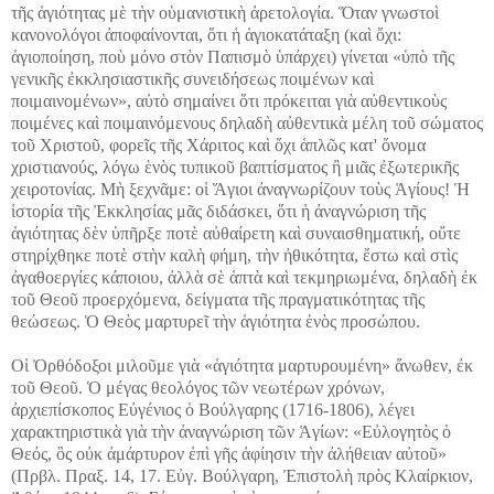
τῆς ἁγιότητας μὲ τὴν οὑμανιστικὴ ἀρετολογία. Ὅταν γνωστοὶ
κανονολόγοι ἀποφαίνονται, ὅτι ἡ ἁγιοκατάταξη (καὶ ὄχι:
ἁγιοποίηση, ποὺ μόνο στὸν Παπισμὸ ὑπάρχει) γίνεται «ὑπὸ τῆς
γενικῆς ἐκκλησιαστικῆς συνειδήσεως ποιμένων καὶ
ποιμαινομένων», αὐτὸ σημαίνει ὅτι πρόκειται γιὰ αὐθεντικοὺς
ποιμένες καὶ ποιμαινόμενους δηλαδὴ αὐθεντικὰ μέλη τοῦ σώματος
τοῦ Χριστοῦ, φορεῖς τῆς Χάριτος καὶ ὄχι ἁπλῶς κατ' ὄνομα
χριστιανούς, λόγω ἑνὸς τυπικοῦ βαπτίσματος ἢ μιᾶς ἐξωτερικῆς
χειροτονίας. Μὴ ξεχνᾶμε: οἱ Ἅγιοι ἀναγνωρίζουν τοὺς Ἁγίους! Ἡ
ἱστορία τῆς Ἐκκλησίας μᾶς διδάσκει, ὅτι ἡ ἀναγνώριση τῆς
ἁγιότητας δὲν ὑπῆρξε ποτὲ αὐθαίρετη καὶ συναισθηματική, οὔτε
στηρίχθηκε ποτὲ στὴν καλὴ φήμη, τὴν ἠθικότητα, ἔστω καὶ στὶς
ἀγαθοεργίες κάποιου, ἀλλὰ σὲ ἁπτὰ καὶ τεκμηριωμένα, δηλαδὴ ἐκ
τοῦ Θεοῦ προερχόμενα, δείγματα τῆς πραγματικότητας τῆς
θεώσεως. Ὁ Θεὸς μαρτυρεῖ τὴν ἁγιότητα ἑνὸς προσώπου.
Οἱ Ὀρθόδοξοι μιλοῦμε γιὰ «ἁγιότητα μαρτυρουμένη» ἄνωθεν, ἐκ
τοῦ Θεοῦ. Ὁ μέγας θεολόγος τῶν νεωτέρων χρόνων,
ἀρχιεπίσκοπος Εὐγένιος ὁ Βούλγαρης (1716-1806), λέγει
χαρακτηριστικὰ γιὰ τὴν ἀναγνώριση τῶν Ἁγίων: «Εὐλογητὸς ὁ
Θεός, ὃς οὐκ ἀμάρτυρον ἐπὶ γῆς ἀφίησιν τὴν ἀλήθειαν αὐτοῦ»
(Πρβλ. Πραξ. 14, 17. Εὐγ. Βούλγαρη, Ἐπιστολὴ πρὸς Κλαίρκιον,