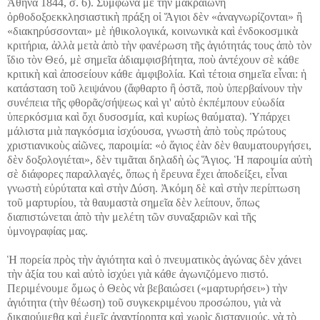
Ἀθήνα 1844, σ. 6). Σύμφωνα μὲ τὴν μακραίωνη
ὀρθοδοξοεκκλησιαστικὴ πράξη οἱ Ἅγιοι δὲν «ἀναγνωρίζονται» ἢ
«διακηρύσσονται» μὲ ἠθικολογικά, κοινωνικὰ καὶ ἐνδοκοσμικὰ
κριτήρια, ἀλλὰ μετὰ ἀπὸ τὴν φανέρωση τῆς ἁγιότητάς τους ἀπὸ τὸν
ἴδιο τὸν Θεό, μὲ σημεῖα ἀδιαμφισβήτητα, ποὺ ἀντέχουν σὲ κάθε
κριτικὴ καὶ ἀποσείουν κάθε ἀμφιβολία. Καὶ τέτοια σημεῖα εἶναι: ἡ
κατάσταση τοῦ λειψάνου (ἄφθαρτο ἢ ὀστᾶ, ποὺ ὑπερβαίνουν τὴν
συνέπεια τῆς φθορᾶς/σήψεως καὶ γι' αὐτὸ ἐκπέμπουν εὐωδία
ὑπερκόσμια καὶ ὄχι δυσοσμία, καὶ κυρίως θαύματα). Ὑπάρχει
μάλιστα μιὰ παγκόσμια ἰσχύουσα, γνωστὴ ἀπὸ τοὺς πρώτους
χριστιανικοὺς αἰῶνες, παροιμία: «ὁ ἅγιος ἐὰν δὲν θαυματουργήσει,
δὲν δοξολογιέται», δὲν τιμᾶται δηλαδὴ ὡς Ἅγιος. Ἡ παροιμία αὐτὴ
σὲ διάφορες παραλλαγές, ὅπως ἡ ἔρευνα ἔχει ἀποδείξει, εἶναι
γνωστὴ εὐρύτατα καὶ στὴν Δύση. Ἀκόμη δὲ καὶ στὴν περίπτωση
τοῦ μαρτυρίου, τὰ θαυμαστὰ σημεῖα δὲν λείπουν, ὅπως
διαπιστώνεται ἀπὸ τὴν μελέτη τῶν συναξαριῶν καὶ τῆς
ὑμνογραφίας μας.
Ἡ πορεία πρὸς τὴν ἁγιότητα καὶ ὁ πνευματικὸς ἀγώνας δὲν χάνει
τὴν ἀξία του καὶ αὐτὸ ἰσχύει γιὰ κάθε ἀγωνιζόμενο πιστό.
Περιμένουμε ὅμως ὁ Θεὸς νὰ βεβαιώσει («μαρτυρήσει») τὴν
ἁγιότητα (τὴν θέωση) τοῦ συγκεκριμένου προσώπου, γιὰ νὰ
δικαιούμεθα καὶ ἐμεῖς ἀναντίρρητα καὶ χωρὶς δισταγμούς, νὰ τὸ