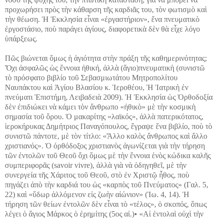
προχωρήσει πρὸς τὴν κάθαρση τῆς καρδιᾶς του, τὸν φωτισμὸ καὶ
τὴν θέωση. Ἡ Ἐκκλησία εἶναι «ἐργαστήριον», ἕνα πνευματικὸ
ἐργοστάσιο, ποὺ παράγει ἁγίους, διαφορετικὰ δὲν θὰ εἶχε λόγο
ὑπάρξεως.
Πῶς βιώνεται ὅμως ἡ ἁγιότητα στὴν πράξη τῆς καθημερινότητας;
Ὄχι ἀσφαλῶς ὡς ἔννοια ἠθική, ἀλλὰ (ἅγιο)πνευματικὴ (συνιστῶ
τὸ πρόσφατο βιβλίο τοῦ Σεβασμιωτάτου Μητροπολίτου
Ναυπάκτου καὶ Ἁγίου Βλασίου κ. Ἱεροθέου, Ἡ Ἰατρικὴ ἐν
πνεύματι Ἐπιστήμη, Λειβαδειὰ 2009). Ἡ Ἐκκλησία ὡς Ὀρθοδοξία
δὲν ἐπιδιώκει νὰ κάμει τὸν ἄνθρωπο «ἠθικὸ» μὲ τὴν κοσμικὴ
σημασία τοῦ ὅρου. Ὁ μακαρίτης «λαϊκός», ἀλλὰ πατερικότατος,
ἱεροκήρυκας Δημήτριος Παναγόπουλος, ἔγραψε ἕνα βιβλίο, ποὺ τὸ
συνιστῶ πάντοτε, μὲ τὸν τίτλο: «Ἄλλο καλὸς ἄνθρωπος καὶ ἄλλο
χριστιανός». Ὁ ὀρθόδοξος χριστιανὸς ἀγωνίζεται γιὰ τὴν τήρηση
τῶν ἐντολῶν τοῦ Θεοῦ ὄχι ὅμως μὲ τὴν ἔννοια ἑνὸς κώδικα καλῆς
συμπεριφορᾶς (savoir vivre), ἀλλὰ γιὰ νὰ ὁδηγηθεῖ, μὲ τὴν
συνεργεία τῆς Χάριτος τοῦ Θεοῦ, στὸ ἐν Χριστῷ ἦθος, ποὺ
πηγάζει ἀπὸ τὴν καρδιά του ὡς «καρπὸς τοῦ Πνεύματος» (Γαλ. 5,
22) καὶ «ὕδωρ ἀλλόμενον εἰς ζωὴν αἰώνιον» (Ἰω. 4, 14). Ἡ
τήρηση τῶν θείων ἐντολῶν δὲν εἶναι τὸ «τέλος», ὁ σκοπός, ὅπως
λέγει ὁ ἅγιος Μάρκος ὁ ἐρημίτης (5ος αἰ.)• «Αἱ ἐντολαὶ οὐχὶ τὴν