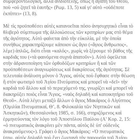
συμφεροντολογική, ἀλλὰ ἀνιδιοτελής, ὅπως ἡ ἀγάπη τοῦ Θεοῦ,
ποὺ «οὐ ζητεῖ τὰ ἑαυτῆς» (Ρωμ. 13, 5) καὶ γι' αὐτὸ «οὐδέποτε
ἐκπίπτει» (13, 8).
Μὲ τὶς προϋποθέσει αὐτὲς κατανοεῖται πόσο ἀνησυχητικὸ εἶναι τὸ
θλιβερὸ σύμπτωμα τῆς ἀλλοιώσεως τῶν κριτηρίων μας στὸ θέμα
τῆς ἁγιότητος. Αὐτὸ φαίνεται ἀπὸ τὴν εὐκολία, μὲ τὴν ὁποία
συνήθως χαρακτηρίζουμε κάποιον ὡς ἅγιο («ἅγιος ἄνθρωπος»,
λέμε) ἁπλῶς, διότι εἶναι «καλός», χωρὶς νὰ ξέρουμε τὸ βάθος τῆς
καρδιᾶς του («τὰ φαινόμενα συχνὰ ἀπατοῦν»). Αὐτὸ ὀφείλεται
στὴν ἀδρανοποίηση τῶν ὀρθοδόξων κριτηρίων ἢ καὶ τῶν
προϋποθέσεων ἀναγνωρίσεως καὶ διακρίσεως τῆς ἁγιότητας. Σὲ
τελευταία ἀνάλυση μόνον ὁ Ἅγιος, αὐτὸς ποὺ ἔφθασε στὴν θέωση
ἢ στὸν φωτισμὸ τοῦ Ἁγίου Πνεύματος καὶ μπορεῖ νὰ «δεῖ» τὴν
καρδιὰ τοῦ ἄλλου καὶ τὸ περιεχόμενό της, γνωρίζει καὶ μπορεῖ νὰ
διακηρύξει ποιὸς εἶναι Ἅγιος, «ναὸς δηλαδὴ καὶ κατοικητήριο τοῦ
Θεοῦ». Αὐτὰ λέγει μεταξὺ ἄλλων ὁ ἅγιος Μακάριος ὁ Αἰγύπτιος
(Ὁμιλίαι Πνευματικαί, Θ’, 8. Φιλοκαλία τῶν Νηπτικῶν καὶ
Ἀσκητικῶν), Θεσσαλονίκη 1985, σ. 166), στηριζόμενος καὶ
ἑρμηνεύοντας τὸν λόγο τοῦ Ἀποστόλου Παύλου (Α' Κορ. 2, 15:
«ὁ πνευματικὸς ἀνακρίνει μὲν πάντα, αὐτὸς δὲ ὑπ' οὐδενὸς
ἀνακρινόμενος»). Γράφει ὁ ἅγιος Μακάριος: «Ὁ πνευματικὸς
(σημ. αὐτὸς δηλαδὴ ποὺ ἔχει ζωντανὴ τὴν παρουσία τοῦ Ἁγίου