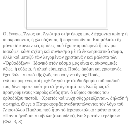
Οἱ ἔννοιες Ἅγιος καὶ Ἁγιότητα στὴν ἐποχὴ μας διέρχονται κρίση: ἢ
ἀποκρούονται, ἢ χλευάζονται, ἢ παραποιοῦνται. Καὶ μάλιστα ὄχι
μόνο σὲ κοινωνικὲς ὁμάδες, ποὺ ἔχουν προσωρινὰ ἢ μόνιμα
διακόψει κάθε σχέση καὶ συνδεσμο μὲ τὸ ἐκκλησιαστικὸ σῶμα,
ἀλλὰ καὶ μεταξὺ τῶν λεγομένων χριστιανῶν καὶ μάλιστα τῶν
«Ὀρθοδόξων». Ἰδανικὸ στὸν κόσμο μας εἶναι οἱ οἰκονομικὲς
ἀξίες, ἡ εὐζωία, ἡ ὑλικὴ εὐημερία. Ποιός, ἀκόμη καὶ χριστιανός,
ἔχει βάλει σκοπὸ τῆς ζωῆς του νὰ γίνει ἅγιος; Ποιός,
ἐνδιαφερόμενος καὶ μοχθῶν γιὰ τὴν σταδιοδρομία τοῦ παιδιοῦ
του, δίνει προτεραιότητα στὴν ἁγιότητά του; Καὶ ὅμως σὲ
προηγούμενους καιροὺς αὐτὸς ἦταν ὁ κύριος σκοπὸς τοῦ
ὀρθοδόξου πιστοῦ. «Χριστὸς καὶ ψυχὴ σᾶς χρειάζονται», δηλαδὴ ἡ
σωτηρία, ἔλεγε ὁ Πατροκοσμᾶς ἀναδιατυπώνοντας τὸν λόγο τοῦ
Ἀποστόλου Παύλου, ποὺ ἦταν τὸ ἱεραποστολικὸ πρότυπό του:
«Πάντα ἡγοῦμαι σκύβαλα (σκουπίδια), ἵνα Χριστὸν κερδήσω»
(Φιλ. 3, 8)