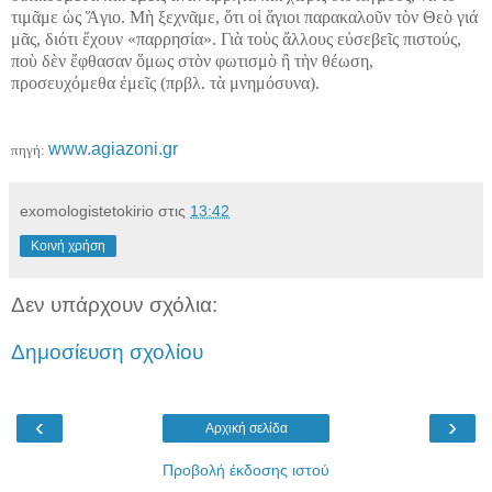
τιμᾶμε ὡς Ἅγιο. Μὴ ξεχνᾶμε, ὅτι οἱ ἅγιοι παρακαλοῦν τὸν Θεὸ γιά
μᾶς, διότι ἔχουν «παρρησία». Γιὰ τοὺς ἄλλους εὐσεβεῖς πιστούς,
ποὺ δὲν ἔφθασαν ὅμως στὸν φωτισμὸ ἢ τὴν θέωση,
προσευχόμεθα ἐμεῖς (πρβλ. τὰ μνημόσυνα).
www.agiazoni.gr
πηγή:
exomologistetokirio
στις
13:42
Κοινή χρήση
Δεν υπάρχουν σχόλια:
Δημοσίευση σχολίου
‹
›
Αρχική σελίδα
Προβολή έκδοσης ιστού