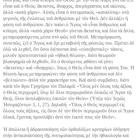
εἶναι καὶ ὁ Θεός: ἄκτιστος, ἄναρχος, ἀπερίγραπτος καὶ αἰώνιος,
ἀλλὰ «κατὰ χάριν». Αὐτὸς εἶναι ὁ πνευματικὸς «καταλύτης» στὸ
γεγονὸς τῆς ἑνώσεως τοῦ ἀνθρώπου μὲ τὸν Θεό. Δὲν ἀλλάζει ἡ
φύση τοῦ ἀνθρώπου. Δὲν παύει ὁ Ἅγιος νὰ εἶναι ἄνθρωπος καὶ
κτίσμα, ἀλλὰ «κατὰ χάριν Θεοῦ» γίνεται ἄκτιστος καὶ ὅλα τὰ ἄλλα,
μεταμορφούμενος μέσα στὸ φῶς τοῦ Θεοῦ. Μεταμόρφωση,
συνεπῶς, ζεῖ ὁ Ἅγιος καὶ ὄχι μεταβολὴ τῆς φύσεώς του. Πρέπει δὲ
ἐδῶ νὰ λεχθεῖ, ὅτι ὅσοι διέπονται ἀπὸ «εὐσεβιστικὲς» τάσεις,
μιλοῦν προτεσταντικὰ γιὰ «ἠθικὴ θέωση», διότι θεωροῦν
βλασφημία νὰ δεχθοῦν, ὅτι ὁ θεούμενος φθάνει νὰ γίνει
«ἄκτιστος» καὶ «ἄναρχος», ὅπως ὁ Θεὸς εἶναι ἀπὸ τὴ φύση Του. Ἡ
θέωση ὅμως μεταμορφώνει τὴν φύση τοῦ ἀνθρώπου καὶ δὲν
«βελτιώνει» ἁπλὰ τὸν χαρακτήρα του. Καὶ αὐτὸ συμβαίνει, διότι
κατὰ τὸν ἅγιο Γρηγόριο τὸν Παλαμᾶ: «Ὅλος μὲν ὅλοις τοῖς ἀξίοις
ὁ Θεὸς περιχωρεῖ, ὅλῳ δὲ ὅλοι περιχωροῦσιν ὁλικῶς οἱ Ἅγιοι τῷ
Θεῷ, ὅλον ἀντιλαβόντες ἑαυτῶν τὸν Θεὸν» (Ὑπὲρ τῶν Ἱερῶς
Ἡσυχαζόντων 3, 1, 27). Δηλαδή: «Ὅλος ὁ Θεὸς περιχωρεῖ εἰς
ὅλους τοὺς ἀξίους, εἰς ὅλον δὲ τὸν Θεὸν περιχωροῦν ὅλοι οἱ Ἅγιοι
ὁλικά, ἔχοντας προσλάβει ἀντὶ τὸν ἑαυτὸ τους τὸν Θεόν».
Ἡ ἀπώλεια ἢ ἀδρανοποίηση τῶν ὀρθοδόξων κριτηρίων ὁδήγησε
στὴν ἀντικατάσταση τῆς πνευματικότητας μὲ τὴν ἠθικολογία καὶ