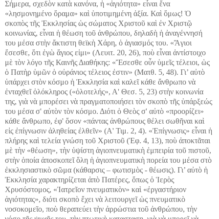
Σήμερα, σχεδὸν κατὰ κανόνα, ἡ «ἁγιότητα» εἶναι ἕνα
«λησμονημένο ὅραμα» καὶ ὑποτιμημένη ἀξία. Καὶ ὅμως! Ὁ
σκοπὸς τῆς Ἐκκλησίας ὡς σώματος Χριστοῦ καὶ ἐν Χριστῷ
κοινωνίας, εἶναι ἡ θέωση τοῦ ἀνθρώπου, δηλαδὴ ἡ ἀναγέννησή
του μέσα στὴν ἄκτιστη θεϊκὴ Χάρη, ὁ ἁγιασμός του. «Ἅγιοι
ἔσεσθε, ὅτι ἐγὼ ἅγιος εἰμι» (Λευιτ. 20, 26), ποὺ εἶναι ἀντίστοιχο
μὲ τὸν λόγο τῆς Καινῆς Διαθήκης: «Ἔσεσθε οὖν ὑμεῖς τέλειοι, ὡς
ὁ Πατὴρ ὑμῶν ὁ οὐράνιος τέλειος ἐστιν» (Ματθ. 5, 48). Γι’ αὐτὸ
ὑπάρχει στὸν κόσμο ἡ Ἐκκλησία καὶ καλεῖ κάθε ἄνθρωπο νὰ
ἐνταχθεῖ ὁλόκληρος («ὁλοτελής», Α' Θεσ. 5, 23) στὴν κοινωνία
της, γιὰ νὰ μπορέσει νὰ πραγματοποιήσει τὸν σκοπὸ τῆς ὑπάρξεώς
του μέσα σ' αὐτὸν τὸν κόσμο. Διότι ὁ Θεὸς σ' αὐτὸ «προορίζει»
κάθε ἄνθρωπο, ἐφ' ὅσον «πάντας ἀνθρώπους θέλει σωθῆναι καὶ
εἰς ἐπίγνωσιν ἀληθείας ἐλθεῖν» (Α' Τιμ. 2, 4). «Ἐπίγνωσις» εἶναι ἡ
πλήρης καὶ τελεία γνώση τοῦ Χριστοῦ (Ἐφ. 4, 13), ποὺ ἀποκτᾶται
μὲ τὴν «θέωση», τὴν ὑψίστη ἁγιοπνευματικὴ ἐμπειρία τοῦ πιστοῦ,
στὴν ὁποία ἀποσκοπεῖ ὅλη ἡ ἁγιοπνευματικὴ πορεία του μέσα στὸ
ἐκκλησιαστικὸ σῶμα (κάθαρσις – φωτισμὸς - θέωσις). Γι’ αὐτὸ ἡ
Ἐκκλησία χαρακτηρίζεται ἀπὸ Πατέρες, ὅπως ὁ Ἱερὸς
Χρυσόστομος, «Ἰατρεῖον πνευματικὸν» καὶ «ἐργαστήριον
ἁγιότητας», διότι σκοπὸ ἔχει νὰ λειτουργεῖ ὡς πνευματικὸ
νοσοκομεῖο, ποὺ θεραπεύει τὴν ἀρρώστια τοῦ ἀνθρώπου, τὴν
νόσο τῆς ψυχῆς του, τὴν πτωτικὴ κατασταση, γιὰ νὰ μπορεῖ νὰ