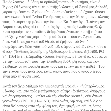
Ποιὸς λοιπόν, μὲ βάση τὰ ὀρθοδοξοπατερικὰ κριτήρια, εἶναι ὁ
Ἅγιος; Οἱ ἔχοντες τὴν ἐμπειρία τῆς θεώσεως, οἱ Ἁγιοί μας δηλαδή,
χαρακτηρίζουν ὡς Ἁγίους τὰ πρόσωπα ἐκεῖνα, ποὺ ἔχουν φθάσει
στὸν φωτισμὸ τοῦ Ἁγίου Πνεύματος καὶ στὴν θέωση, συνιστώντας
τοὺς μάρτυρές της μέσα στὴν ἱστορία. Κατὰ τὸν ἅγιο Ἰωάννη τὸν
Δαμασκηνό, (8ος αἰ.) τιμοῦμε ὡς ἁγίους «τοὺς ἐνωθέντας Θεῷ
κατὰ προαίρεσιν καὶ τοῦτον δεξαμένους ἔνοικον, καὶ τῇ τούτου
μεθέξει γεγονότος χάριτι, ὅπερ αὐτός ἐστι φύσει». Ἅγιοι εἶναι,
ἔτσι, «οἱ ἔμψυχοι ναοὶ τοῦ Θεοῦ, τὰ ἔμψυχα τοῦ Θεοῦ
σκηνώματα», διότι «διὰ τοῦ νοῦ τοῖς σώμασιν αὐτῶν ἐνώκησεν ὁ
Θεὸς» (Ἔκθεσις ἀκριβής τῆς Ὀρθοδόξου Πίστεως, Δ(15)88. ΡG
94, 1164 Β ἑπ.). Δηλαδή: «ὅσους ἑνώθηκαν μὲ τὸν Θεό, σύμφωνα
μὲ τὴν προαίρεσή τους, τὴν ἐλεύθερη βούλησή τους, καὶ Τὸν
δέχθηκαν νὰ κατοικήση μέσα τους καὶ ἔγιναν μὲ τὴν μέθεξή Του,
τὴν ἕνωσή τους μαζί Του, κατὰ χάριν, αὐτὸ ποὺ ὁ ἴδιος ὁ Θεὸς
εἶναι ἀπὸ τὴ φύση Του).
Κατὰ τὸν ἅγιο Μάξιμο τὸν Ὁμολογητὴ (7ος αἰ.): «ἡ ὑπερώνυμος
θέωσις» καθιστᾶ τοὺς μετέχοντες σ' αὐτὴν «ἀκτίστους, ἀνάρχους
καὶ ἀπεριγράπτους... καίτοι διὰ τὴν οἰκείαν φύσιν ἐξ οὐκ ὄντων
γεγονότος» (ΡG. 91,1144 ΑΒ). Μολονότι, δηλαδή, καὶ ὁ Ἅγιος
εἶναι ἄνθρωπος κατὰ τὴν φύση του, ἔχει ψυχὴ καὶ σῶμα, ὅπως
ὅλοι μας, καὶ εἶναι κτίσμα τοῦ Θεοῦ, μὲ τὴν θεία Χάρη γίνεται ὅ,τι