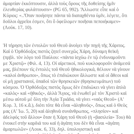
ἁμαρτίαν ἐκκόπτουσιν, ἀλλὰ τοὺς ὅρους τῆς δοθείσης ἡμῖν
ἐλευθερίας φυλάττουσιν» (ΡG 65, 992). Ἄλλωστε εἶπε καὶ ὁ
Κύριος: «..Ὅταν ποιήσητε πάντα τὰ διαταχθέντα ὑμῖν, λέγετε, ὅτι
δοῦλοι ἀχρεῖοι ἐσμεν, ὅτι ὃ ὀφείλομεν ποιῆσαι πεποιήκαμεν»
(Λούκ. 17, 10).
Ἡ τήρηση τῶν ἐντολῶν τοῦ Θεοῦ ἀνοίγει τὴν πηγὴ τῆς Χάριτος.
Καὶ ὁ Ὀρθόδοξος πιστὸς ζητεῖ συνεχῶς Χάρη, δύναμη θεϊκὴ
(πρβλ. τὸν λόγο τοῦ Παύλου: «πάντα ἰσχύω ἐν τῷ ἐνδυναμοῦντι
με Χριστῷ» (Φιλ. 4, 13). Οἱ αἱρετικοί, ποὺ κυκλοφοροῦν ἀνάμεσά
μας, βλέπουν τὶς ἐντολὲς τοῦ Θεοῦ ἠθικολογικά, θέλουν νὰ γίνουν
«καλοὶ ἀνθρωποι», ὅπως τὸ ἐπιδιώκουν ἄλλωστε καὶ οἱ ἄθεοι καὶ
οἱ μὴ χριστιανοί, ὀπαδοὶ τῶν θρησκειῶν (θρησκευμάτων) τοῦ
κόσμου. Ὁ Ὀρθόδοξος πιστὸς ὅμως δὲν ἐπιδιώκει νὰ γίνει ἁπλὰ
«καλὸς» καὶ «ἠθικός», ἀλλὰ Ἅγιος, νὰ ἑνωθεῖ μὲ τὸν Χριστὸ καὶ
μέσω αὐτοῦ μὲ ὅλη τὴν Ἁγία Τριάδα, νὰ γίνει «ναὸς Θεοῦ» (Α'
Κορ. 3, 16 κ.ἄ.), διότι τότε θὰ εἶναι «ἀληθινός», ὅπως καὶ ὁ Θεὸς
μας (Α’ Ἰω. 5, 20) καὶ ἀληθινὰ συνάνθρωπος, «πλησίον» καὶ
ἀδελφός τοῦ ἄλλου• ὅταν ἡ Χάρη τοῦ Θεοῦ (ἡ «βασιλεία» Του) θὰ
ἐνοικεῖ στὴν καρδιά του καὶ ἡ ἀγάπη του δὲν θὰ εἶναι «ἀγάπη
ἁμαρτωλῶν» (Λουκ. 6, 33), δηλ. ὑπολογιστικὴ καὶ