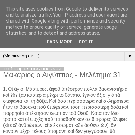
This site uses cookies from Google to deliver its services
" Εξομολογεῖσθε τῶ Κυρίῳ
and to analyze traffic. Your IP address and user-agent are
shared with Google along with performance and security
"
metrics to ensure quality of service, generate usage
statistics, and to detect and address abuse.
ὃτι ἀγαθός, ὃτι εἰς τόν αἰῶνα τό ἔλεος αὐτοῦ. Αλληλούϊα.
LEARN MORE
GOT IT
▼
Τετάρτη 13 Ιουνίου 2012
Μακάριος ο Αιγύπτιος - Mελέτημα 31
1. Οἱ ἅγιοι Μάρτυρες, ἀφοῦ ὑπέφεραν πολλὰ βασανιστήρια
καὶ ἔδειξαν καρτερία μέχρι τὸ θάνατο, ἔγιναν ἄξιοι γιὰ τὰ
στεφάνια καὶ τὴ δόξα. Καὶ ὅσο περισσότερα καὶ σκληρότερα
ἦταν τὰ βάσανα ποὺ ὑπέφεραν, τόση περισσότερη δόξα καὶ
παρρησία ἀπέκτησαν ἐνώπιον τοῦ Θεοῦ. Κατὰ τὸν ἴδιο
τρόπο καὶ οἱ ψυχὲς ποὺ παραδόθηκαν σὲ διάφορες θλίψεις
(εἴτε ἐξ ἀνθρώπων, εἴτε ἐκ σωματικῶν ἀσθενειῶν), ἄν
κάνουν μέχρι τέλους ὑπομονὴ καὶ δὲν γογγύσουν, θὰ