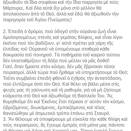
ἀξιωθοῦν τὰ ἴδια στεφάνια καὶ τὴν ἴδια παρρησία μὲ τοὺς
Μάρτυρες. Καὶ ὅλα αὐτὰ ὄχι μόνο στὸ μέλλον θὰ
ἀπολαύσουν ἀπὸ τὸ Θεό, ἀλλὰ καὶ ἐδῶ θὰ ἀξιωθοῦν τὴν
παρηγορία τοῦ Ἁγίου Πνεύματος!
2. Ἐπειδὴ ὁ δρόμος ποὺ ὁδηγεῖ στὴν οὐράνια ζωὴ εἶναι
ὁμολογουμένως στενὸς καὶ γεμάτος θλίψεις, καὶ εἶναι λίγοι
ἐκεῖνοι ποὺ τὸν βαδίζουν, γι' αὐτὸ πρέπει γιὰ χάρη τῆς
ἐλπίδας τοῦ Οὐρανοῦ νὰ ὑπομένουμε σταθερὰ κάθε
δοκιμασία τοῦ πονηροῦ. Τὰ παθήματα τοῦ καιροῦ τούτου
δὲν ἰσοσταθμίζουν τὴ δόξα ποὺ μέλλει νὰ μᾶς δοθεῖ!
Γιατί, ὅταν ἤμαστε στὸν κόσμο, δὲν μᾶς ἔβρισκαν τόσοι
πειρασμοί, ἀλλὰ τώρα ποὺ ἤρθαμε νὰ ὑπηρετήσουμε τὸ Θεὸ;
Τοῦτο συμβαίνει ἐπειδὴ φθονεῖ ὁ ἐχθρὸς τὴν ἀνταπόδοση,
ποὺ ἐλπίζουμε ἀπὸ τὸν Θεό. Καὶ θέλει νὰ βάλει μέσα στὶς
ψυχές μας τὴ χαύνωση καὶ τὴ ραθυμία, γιὰ νὰ μὴ ζήσουμε
εὐάρεστα στὸ Θεὸ καὶ ἀξιωθοῦμε τὴ Βασιλεία Του. Ἄς
θυμηθοῦμε ὅτι καὶ Ἐκεῖνος ἔτσι πέρασε σ' αὐτὸν τὸν κόσμο,
ὑβριζόμενος, διωκόμενος, ἐμπαιζόμενος καὶ τέλος
θανατώθηκε μὲ ἀτιμωτικὸ τρόπο ἐπάνω στὸ Σταυρό.
3. Ἄν θέλουμε νὰ ὑποφέρουμε μὲ εὐκολία τὴν κάθε θλίψη καὶ
τοὺς πειρασμούς, ἄς ἔχουμε ἐμπρὸς στὰ μάτια μας πάντοτε
τὸ θάνατο γιὰ Χάρη τοῦ Χριστοῦ μας. Τέτοια ἐντολὴ ἔχουμε,