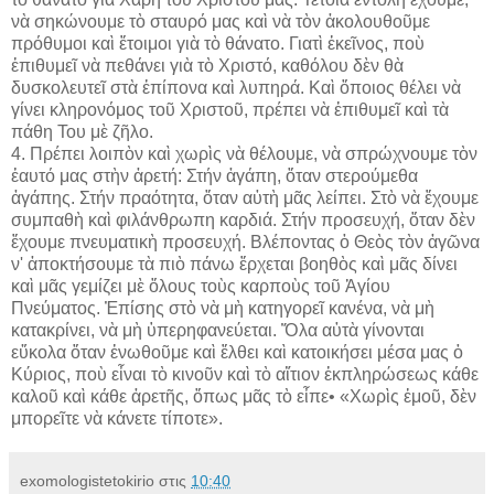
νὰ σηκώνουμε τὸ σταυρό μας καὶ νὰ τὸν ἀκολουθοῦμε
πρόθυμοι καὶ ἕτοιμοι γιὰ τὸ θάνατο. Γιατὶ ἐκεῖνος, ποὺ
ἐπιθυμεῖ νὰ πεθάνει γιὰ τὸ Χριστό, καθόλου δὲν θὰ
δυσκολευτεῖ στὰ ἐπίπονα καὶ λυπηρά. Καὶ ὅποιος θέλει νὰ
γίνει κληρονόμος τοῦ Χριστοῦ, πρέπει νὰ ἐπιθυμεῖ καὶ τὰ
πάθη Του μὲ ζῆλο.
4. Πρέπει λοιπὸν καὶ χωρὶς νὰ θέλουμε, νὰ σπρώχνουμε τὸν
ἑαυτό μας στὴν ἀρετή: Στήν ἀγάπη, ὅταν στερούμεθα
ἀγάπης. Στήν πραότητα, ὅταν αὐτὴ μᾶς λείπει. Στὸ νὰ ἔχουμε
συμπαθὴ καὶ φιλάνθρωπη καρδιά. Στήν προσευχή, ὅταν δὲν
ἔχουμε πνευματικὴ προσευχή. Βλέποντας ὁ Θεὸς τὸν ἀγῶνα
ν' ἀποκτήσουμε τὰ πιὸ πάνω ἔρχεται βοηθὸς καὶ μᾶς δίνει
καὶ μᾶς γεμίζει μὲ ὅλους τοὺς καρποὺς τοῦ Ἁγίου
Πνεύματος. Ἐπίσης στὸ νὰ μὴ κατηγορεῖ κανένα, νὰ μὴ
κατακρίνει, νὰ μὴ ὑπερηφανεύεται. Ὅλα αὐτὰ γίνονται
εὔκολα ὅταν ἐνωθοῦμε καὶ ἔλθει καὶ κατοικήσει μέσα μας ὁ
Κύριος, ποὺ εἶναι τὸ κινοῦν καὶ τὸ αἴτιον ἐκπληρώσεως κάθε
καλοῦ καὶ κάθε ἀρετῆς, ὅπως μᾶς τὸ εἶπε• «Χωρὶς ἐμοῦ, δὲν
μπορεῖτε νὰ κάνετε τίποτε».
exomologistetokirio
στις
10:40