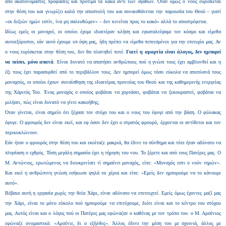
από ακατονόμαστες προφάσεις και προτιμά τα κακά αντί των αγαθών. Όταν όμως ο νους ευρίσκεται
στην θέση του και γνωρίζει καλά την αποστολή του και συναισθάνεται την παρουσία του Θεού – γιατί
«εκ δεξιών ημών εστίν, ίνα μη σαλευθώμεν» – δεν κινείται προς το κακό» αλλά το αποστρέφεται.
Ιδίως εμείς οι μοναχοί, οι οποίοι έχομε ιδιαιτέραν κλήση και εγκαταλείψαμε τον κόσμο και είμεθα
αυτοεξόριστοι, εάν αυτό έχουμε υπ όψη μας, ήδη πρέπει να είμεθα πεπεισμένοι για την επιτυχία μας. Αν
ο νους ευρίσκεται στην θέση του, δεν θα πλανηθεί ποτέ.
Γιατί η αμαρτία είναι άλογος, δεν ημπορεί
να πείσει, μόνο απατά
. Είναι δυνατό να απατήσει ανθρώπους πού η γνώσι τους έχει αμβλυνθεί και η
έξι τους έχει παρασυρθεί από το περιβάλλον τους. Δεν ημπορεί όμως τόσο εύκολα να αποπλανά τους
μοναχούς, οι οποίοι έχουν συναίσθηση της ιδιαιτέρας προνοίας του Θεού και της καθημερινής ενεργείας
της Χάριτός Του. Ένας μοναχός ο οποίος φοβάται να χορτάσει, φοβάται να ξεκουραστεί, φοβάται να
μιλήσει, πώς είναι δυνατό να γίνει κακοήθης;
Όταν γίνεται, είναι σημείο ότι ξέχασε τον στόχο του και ο νους του έφυγε από την βάση. Ο φύλακας
έφυγε. Ο φρουρός δεν είναι εκεί, και εφ όσον δεν έχει ο στρατός φρουρό, έρχονται οι αντίθετοι και τον
περικυκλώνουν.
Εάν ήταν ο φρουρός στην θέση του και εκοίταζε μακριά, θα έδινε το σύνθημα και τότε ήταν αδύνατο να
πλησίαση ο εχθρός. Τόση μεγάλη σημασία έχει η τήρηση του νου. Το ξέρετε και από τους Πατέρες μας. Ο
Μ. Αντώνιος, ερωτώμενος να διευκρινίσει τί σημαίνει μοναχός, είπε: «Μοναχός εστι ο νούν τηρών».
Και εκεί η ανθρώπινη γνώση εσήκωσε ψηλά τα χέρια και είπε: «Εμείς δεν ημπορούμε να το κάνουμε
αυτό».
Βέβαια αυτή η εργασία χωρίς την θεία Χάρι, είναι αδύνατο να επιτευχτεί. Εμείς όμως έχοντες μαζί μας
την Χάρι, είναι το μόνο εύκολο πού ημπορούμε να επιτύχουμε, διότι είναι και το κέντρο του στόχου
μας. Αυτός είναι και ο λόγος πού οι Πατέρες μας εφώναζαν ο καθένας με τον τρόπο του· ο Μ. Αρσένιος
εφώναζε ονομαστικά: «Αρσένιε, δι ο εξήλθες». Άλλος έδενε την μέση του με σχοινιά, άλλος με