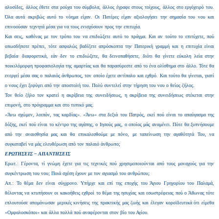
αλυσίδες, άλλος έθετε στα ρούχα του σύμβολα, άλλος έγραφε στους τοίχους, άλλος στο εργόχειρό του.
Όλα αυτά ακριβώς αυτό το νόημα είχαν. Οι Πατέρες είχαν αξιολογήσει την σημασία του νου και
επινοούσαν τεχνητά μέσα για να τους ενισχύσουν προς την επιτυχία.
Και σεις, καθένας με τον τρόπο του να επιδιώξετε αυτό το πράγμα. Και αν τούτο το επιτύχετε, πού
οπωσδήποτε πρέπει, τότε ασφαλώς βαδίζετε απρόσκοπτα την Πατερική γραμμή και η επιτυχία είναι
βεβαία· διαφορετικά, εάν δεν το επιδιώξετε, θα δεινοπαθήσετε, διότι θα γίνετε εύκολη λεία στην
ποικιλόμορφη προφασιολογία της αμαρτίας και θα παρασύρεστε από το ένα ολίσθημα στο άλλο. Τότε θα
ενεργεί μέσα σας ο παλαιός άνθρωπος, τον οποίο έχετε αντίπαλο και εχθρό. Και τούτο θα γίνεται, γιατί
ο νους έχει ξεφύγει από την αποστολή του. Πολύ συντελεί στην τήρηση του νου ο θείος ζήλος.
Τον θείο ζήλο τον κρατεί η ακρίβεια της συνειδήσεως, η ακρίβεια της συνειδήσεως στέκεται στην
επιμονή, στο πρόγραμμα και στο τυπικό μας.
«Άνω σχώμεν, λοιπόν, τας καρδίας». «Άνω» στα δεξιά του Πατρός, εκεί πού είναι το απαύγασμα της
δόξης, εκεί πού είναι το κέντρο της αγάπης, ο Ιησούς μας, ο οποίος μάς αναμένει. Πότε θα ξυπνήσουμε
από την αναισθησία μας και θα επικαλεσθούμε με πόνο, με ταπείνωση την αγαθότητά Του, να
συγκαταβεί να μάς ελευθέρωση από τον παλαιό άνθρωπο;
ΕΡΩΤΗΣΕΙΣ – ΑΠΑΝΤΗΣΕΙΣ
Ερωτ.: Γέροντα, τί γνώμη έχετε για τις τεχνικές πού χρησιμοποιούνται από τους μοναχούς για την
συγκέντρωση του νου; Ποιά σχέση έχουν με τον αγιασμό του ανθρώπου;
Απ.: Το θέμα δεν είναι σύγχρονο. Υπήρχε και επί της εποχής του Άγιου Γρηγορίου του Παλαμά,
θέλοντας να κτυπήσουν οι κακοήθεις εχθροί το θέμα της ησυχίας και εσωστρέφειας πού ο Άθωνας τότε
επλουτούσε απομόνωσαν μερικές κινήσεις της πρακτικής μας ζωής και έλεγαν κοροϊδευτικά ότι είμεθα
«Ομφαλοσκόποι» και άλλα πολλά πού αναφέρονται στον βίο του Αγίου.