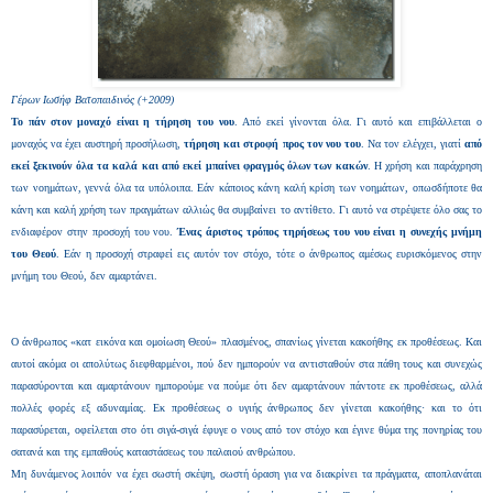
Γέρων Ιωσήφ Βατοπαιδινός (+2009)
Το πάν στον μοναχό είναι η τήρηση του νου
. Από εκεί γίνονται όλα. Γι αυτό και επιβάλλεται ο
μοναχός να έχει αυστηρή προσήλωση,
τήρηση και στροφή προς τον νου του
. Να τον ελέγχει, γιατί
από
εκεί ξεκινούν όλα τα καλά και από εκεί μπαίνει φραγμός όλων των κακών
. Η χρήση και παράχρηση
των νοημάτων, γεννά όλα τα υπόλοιπα. Εάν κάποιος κάνη καλή κρίση των νοημάτων, οπωσδήποτε θα
κάνη και καλή χρήση των πραγμάτων αλλιώς θα συμβαίνει το αντίθετο. Γι αυτό να στρέψετε όλο σας το
ενδιαφέρον στην προσοχή του νου.
Ένας άριστος τρόπος τηρήσεως του νου είναι η συνεχής μνήμη
του Θεού
. Εάν η προσοχή στραφεί εις αυτόν τον στόχο, τότε ο άνθρωπος αμέσως ευρισκόμενος στην
μνήμη του Θεού, δεν αμαρτάνει.
Ο άνθρωπος «κατ εικόνα και ομοίωση Θεού» πλασμένος, σπανίως γίνεται κακοήθης εκ προθέσεως. Και
αυτοί ακόμα οι απολύτως διεφθαρμένοι, πού δεν ημπορούν να αντισταθούν στα πάθη τους και συνεχώς
παρασύρονται και αμαρτάνουν ημπορούμε να πούμε ότι δεν αμαρτάνουν πάντοτε εκ προθέσεως, αλλά
πολλές φορές εξ αδυναμίας. Εκ προθέσεως ο υγιής άνθρωπος δεν γίνεται κακοήθης· και το ότι
παρασύρεται, οφείλεται στο ότι σιγά-σιγά έφυγε ο νους από τον στόχο και έγινε θύμα της πονηρίας του
σατανά και της εμπαθούς καταστάσεως του παλαιού ανθρώπου.
Μη δυνάμενος λοιπόν να έχει σωστή σκέψη, σωστή όραση για να διακρίνει τα πράγματα, αποπλανάται