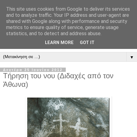
This site uses cookies from Google to deliver its services
" Εξομολογεῖσθε τῶ Κυρίῳ
and to analyze traffic. Your IP address and user-agent are
shared with Google along with performance and security
"
metrics to ensure quality of service, generate usage
statistics, and to detect and address abuse.
ὃτι ἀγαθός, ὃτι εἰς τόν αἰῶνα τό ἔλεος αὐτοῦ. Αλληλούϊα.
LEARN MORE
GOT IT
▼
Δευτέρα 25 Ιουνίου 2012
Τήρηση του νου (Διδαχές από τον
Άθωνα)