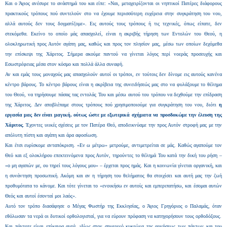
Και ο Άγιος ανέσυρε το ανάστημά του και είπε: «Ναι, μεταχειρίζονται οι νηπτικοί Πατέρες διάφορους
πρακτικούς τρόπους πού συντελούν στο να έχουμε περισσότερη ευχέρεια στην συγκράτηση του νου,
αλλά αυτούς δεν τους δογματίζομε». Εις αυτούς τους τρόπους ή τις τεχνικές, όπως είπατε, δεν
στεκόμεθα. Εκείνο το οποίο μάς απασχολεί, είναι η ακριβής τήρηση των Εντολών του Θεού, η
ολοκληρωτική προς Αυτόν αγάπη μας, καθώς και προς τον πλησίον μας, μέσω των οποίων δεχόμεθα
την επίσκεψι της Χάριτος. Σήμερα ακούμε παντού να γίνεται λόγος περί νοεράς προσευχής και
Εσωστρέφειας μέσα στον κόσμο και πολλά άλλα συναφή.
Αν και εμάς τους μοναχούς μας απασχολούν αυτοί οι τρόποι, εν τούτοις δεν δίνομε εις αυτούς κανένα
κέντρο βάρους. Το κέντρο βάρους είναι η ακρίβεια της συνειδήσεώς μας στο να φυλάξουμε το θέλημα
του Θεού, να τηρήσουμε πάσας τας εντολάς Του και μέσω αυτού του τρόπου να δεχθούμε την επίδραση
της Χάριτος. Δεν αποβλέπαμε στους τρόπους πού χρησιμοποιούμε για συγκράτηση του νου, διότι
η
εργασία μας δεν είναι μαγική, ούτως ώστε με εξωτερικά σχήματα να προσδοκώμε την έλευση της
Χάριτος
. Έχοντες υιικές σχέσεις με τον Πατέρα Θεό, αποδεικνύαμε την προς Αυτόν στροφή μας με την
απόλυτη πίστη και αγάπη και άρα αφοσίωση.
Και έτσι ευρίσκομε ανταπόκριση. «Εν ω μέτρω» μετρούμε, αντιμετρείται σε μάς. Καθώς αγαπούμε τον
Θεό και εξ ολοκλήρου επεκτεινόμενα προς Αυτόν, τηρούντες το θέλημά Του κατά την δική του ρήση –
«ο μη αγαπών με, ου τηρεί τους λόγους μου» – έρχεται προς ημάς. Και η κοινωνία γίνεται οργανική, και
η συνάντηση προσωπική. Ακόμη και αν η τήρηση του θελήματος θα στοιχίσει και αυτή μας την ζωή
προθυμότατα το κάνομε. Και τότε γίνεται το «ενοικήσω εν αυτοίς και εμπεριπατήσω, και έσομαι αυτών
Θεός και αυτοί έσονταί μοι λαός».
Αυτό τον τρόπο διασάφησε ο Μέγας Φωστήρ της Εκκλησίας, ο Άγιος Γρηγόριος ο Παλαμάς, όταν
εθόλωσαν τα νερά οι δυτικοί ορθολογισταί, για να εύρουν πρόφαση να κατηγορήσουν τους ορθοδόξους.
Και πάντοτε είναι επίκαιρα αυτά, ιδίως στον σημερινό κυκεώνα της αρνήσεως των πάντων και του