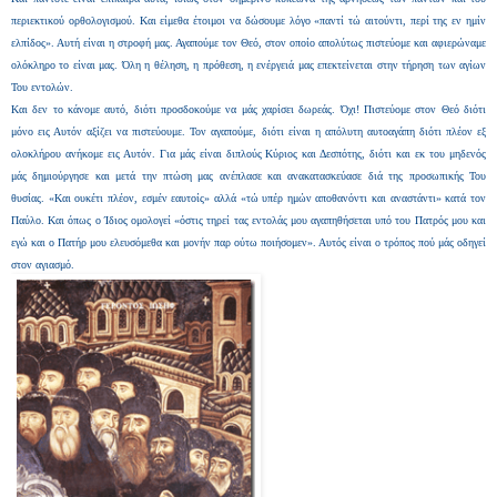
περιεκτικού ορθολογισμού. Και είμεθα έτοιμοι να δώσουμε λόγο «παντί τώ αιτούντι, περί της εν ημίν
ελπίδος». Αυτή είναι η στροφή μας. Αγαπούμε τον Θεό, στον οποίο απολύτως πιστεύομε και αφιερώναμε
ολόκληρο το είναι μας. Όλη η θέληση, η πρόθεση, η ενέργειά μας επεκτείνεται στην τήρηση των αγίων
Του εντολών.
Και δεν το κάνομε αυτό, διότι προσδοκούμε να μάς χαρίσει δωρεάς. Όχι! Πιστεύομε στον Θεό διότι
μόνο εις Αυτόν αξίζει να πιστεύουμε. Τον αγαπούμε, διότι είναι η απόλυτη αυτοαγάπη διότι πλέον εξ
ολοκλήρου ανήκομε εις Αυτόν. Για μάς είναι διπλούς Κύριος και Δεσπότης, διότι και εκ του μηδενός
μάς δημιούργησε και μετά την πτώση μας ανέπλασε και ανακατασκεύασε διά της προσωπικής Του
θυσίας. «Και ουκέτι πλέον, εσμέν εαυτοίς» αλλά «τώ υπέρ ημών αποθανόντι και αναστάντι» κατά τον
Παύλο. Και όπως ο Ίδιος ομολογεί «όστις τηρεί τας εντολάς μου αγαπηθήσεται υπό του Πατρός μου και
εγώ και ο Πατήρ μου ελευσόμεθα και μονήν παρ ούτω ποιήσομεν». Αυτός είναι ο τρόπος πού μάς οδηγεί
στον αγιασμό.