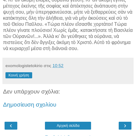
μέτοχος ἐκείνης τῆς σοφίας καὶ ἀπέκτησες ἀνάπαυση στὴν
ψυχή σου, μήν ὑπερηφανεύεσαι, μήτε νὰ ξεθαρρεύεις σὰν νὰ
κατάκτησες ὅλη τὴν ἀλήθεια, γιὰ νὰ μήν ἀκούσεις καὶ σὺ τὸ
τοῦ Θείου Παῦλου. «Τώρα πλέον εἴσασθε χορτάτοι! Τώρα
πλέον γίνατε πλούσιοι! Χωρίς έμᾶς. κατακτήσατε τὴ Βασιλεία
τῶν Οὐρανῶν!...». Ἀλλὰ κι' ἄν γεύθηκες τὰ οὐράνια, νὰ
πιστεύεις ὅτι δὲν ἄγγιξες ἀκόμη τὸ Χριστό. Αὐτὸ τὸ φρόνημα
νὰ κυριαρχεῖ μέσα στὴ διάνοιά σου.
exomologistetokirio
στις
10:52
Κοινή χρήση
Δεν υπάρχουν σχόλια:
Δημοσίευση σχολίου
‹
›
Αρχική σελίδα