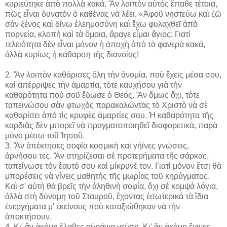
κυριεύτηκε ἀπὸ πολλὰ κακά. Ἄν λοιπὸν αὐτὸς ἔπαθε τέτοια,
πῶς εἶναι δυνατὸν ὁ καθένας νὰ λέει, «Ἀφοῦ νηστεύω καὶ ζῶ
σὰν ξένος καὶ δίνω ἐλεημοσύνη καὶ ἔχω φυλαχθεῖ ἀπὸ
πορνεία, κλοπὴ καὶ τὰ ὅμοια, ἄραγε εἶμαι ἅγιος; Γιατὶ
τελειότητα δὲν εἶναι μόνον ἡ ἀποχὴ ἀπὸ τὰ φανερὰ κακά,
ἀλλὰ κυρίως ἡ κάθαρση τῆς διανοίας!
2. Ἄν λοιπὸν καθάρισες ὅλη τὴν ἀνομία, ποὺ ἔχεις μέσα σου,
καὶ ἀπέρριψες τὴν ἁμαρτία, τότε καυχήσου γιὰ τὴν
καθαρότητα ποὺ σοῦ ἔδωσε ὁ Θεός. Ἄν ὅμως ὄχι, τότε
ταπεινώσου σὰν φτωχός παρακαλώντας τὸ Χριστὸ νὰ σὲ
καθαρίσει ἀπὸ τὶς κρυφὲς ἁμαρτίες σου. Ἡ καθαρότητα τῆς
καρδιᾶς δὲν μπορεῖ νὰ πραγματοποιηθεῖ διαφορετικά, παρὰ
μόνο μέσω τοῦ Ἰησοῦ.
3. Ἄν ἀπέκτησες σοφία κοσμικὴ καὶ γήϊνες γνώσεις,
ἀρνήσου τες. Ἄν στηρίζεσαι σὲ προτερήματα τῆς σάρκας,
ταπείνωσε τὸν ἑαυτό σου καὶ μίκρυνέ τον. Γιατὶ μόνον ἔτσι θὰ
μπορέσεις νὰ γίνεις μαθητὴς τῆς μωρίας τοῦ κηρύγματος.
Καὶ σ' αὐτὴ θὰ βρεῖς τὴν ἀληθινὴ σοφία, ὄχι σὲ κομψά λόγια,
ἀλλὰ στὴ δύναμη τοῦ Σταυροῦ, ἔχοντας ἐσωτερικά τὰ ἴδια
ἐνεργήματα μ' ἐκείνους ποὺ καταξιώθηκαν νὰ τὴν
ἀποκτήσουν.
4. Κι' ἄν ἀκόμη ἔλαβες οὐράνια γεύση. Κι' ἄν ἀκόμη ἔγινες