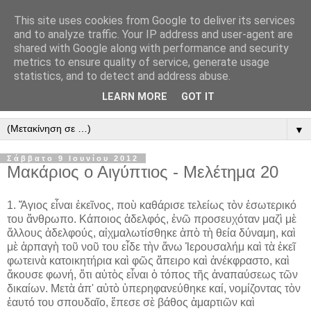
This site uses cookies from Google to deliver its services
" Εξομολογεῖσθε τῶ Κυρίῳ
and to analyze traffic. Your IP address and user-agent are
shared with Google along with performance and security
"
metrics to ensure quality of service, generate usage
statistics, and to detect and address abuse.
ὃτι ἀγαθός, ὃτι εἰς τόν αἰῶνα τό ἔλεος αὐτοῦ. Αλληλούϊα.
LEARN MORE
GOT IT
▼
Σάββατο 9 Ιουνίου 2012
Μακάριος ο Αιγύπτιος - Mελέτημα 20
1. Ἅγιος εἶναι ἐκεῖνος, ποὺ καθάρισε τελείως τὸν ἐσωτερικό
του ἄνθρωπο. Κάποιος ἀδελφός, ἐνῶ προσευχόταν μαζὶ μὲ
ἄλλους ἀδελφούς, αἰχμαλωτίσθηκε ἀπὸ τὴ θεία δύναμη, καὶ
μὲ ἁρπαγὴ τοῦ νοῦ του εἶδε τὴν ἄνω Ἰερουσαλήμ καὶ τὰ ἐκεῖ
φωτεινὰ κατοικητήρια καὶ φῶς ἄπειρο καὶ ἀνέκφραστο, καὶ
ἄκουσε φωνή, ὅτι αὐτὸς εἶναι ὁ τόπος τῆς ἀναπαύσεως τῶν
δικαίων. Μετὰ ἀπ' αὐτὸ ὑπερηφανεύθηκε καί, νομίζοντας τὸν
ἑαυτό του σπουδαῖο, ἔπεσε σὲ βάθος ἁμαρτιῶν καὶ