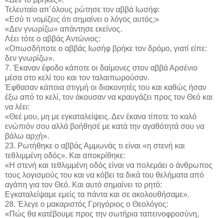
Τελευταίο απ΄όλους ρώτησε τον αββά Ιωσήφ:
«Εσύ τι νομίζεις ότι σημαίνει ο λόγος αυτός;»
«Δεν γνωρίζω» απάντησε εκείνος.
Λέει τότε ο αββάς Αντώνιος:
«Οπωσδήποτε ο αββάς Ιωσήφ βρήκε τον δρόμο, γιατί είπε:
δεν γνωρίζω».
7. Έκαναν έφοδο κάποτε οι δαίμονες στον αββά Αρσένιο
μέσα στο κελί του και τον ταλαιπωρούσαν.
Έφθασαν κάποια στιγμή οι διακονητές του και καθώς ήσαν
έξω από το κελί, τον άκουσαν να κραυγάζει προς τον Θεό και
να λέει:
«Θεέ μου, μη με εγκαταλείψεις. Δεν έκανα τίποτε το καλό
ενώπιόν σου αλλά βοήθησέ με κατά την αγαθότητά σου να
βάλω αρχή».
23. Ρωτήθηκε ο αββάς Αμμωνάς τι είναι «η στενή και
τεθλιμμένη οδός». Και αποκρίθηκε:
«Η στενή και τεθλιμμένη οδός είναι να πολεμάει ο άνθρωπος
τους λογισμούς του και να κόβει τα δικά του θελήματα από
αγάπη για τον Θεό. Και αυτό σημαίνει το ρητό:
Εγκαταλείψαμε εμείς τα πάντα και σε ακολουθήσαμε».
28. Έλεγε ο μακαριστός Γρηγόριος ο Θεολόγος:
«Πώς θα κατέβουμε προς την σωτήρια ταπεινοφροσύνη,