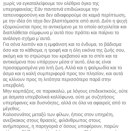
χωρίς να εγκαταλείψουμε τον ολέθριο όγκο της
υπερηφανείας; Εάν παντοτνά επιδιώκουμε την
ταπεινοφροσύνη και δεν αδιαφορούμε σε καμιά περίπτωση,
με την ιδέα ότι τάχα δεν βλαπτόμαστε από αυτό. Διότι η ψυχή
εξομοιώνεται προς το αντικείμενο με το οποίο ασχολείται και
διαπλάθεται σύμφωνα μ΄αυτά που πράττει και παίρνει το
ανάλογο σχήμα μ΄αυτά.
Για σένα λοιπόν και η εμφάνιση και το ένδυμα, το βάδισμα
όσο και το κάθισμα, η τροφή και η όλη εικόνα της ζωής σου,
ακόμη και το στρώσιμο του κρεβατιού και το σπίτι και τα
αντικείμενα που υπάρχουν μέσα σ΄αυτό, όλα ας είναι
προσαρμοσμένα για λιτή ζωη. Αλλά και η ψαλμωδία και το
άσμα και η καλή συμπεριφορά προς τον πλησίον, και αυτά
ας κλίνουν προς τη λιτότητα περισσότερο παρά στην
υπερβολή.
Μην κομπάζεις, σε παρακαλώ, με λόγους επιδεικτικούς, ούτε
με άσματα υπερβολικά καλλίφωνα, ούτε με συζητήσεις
υπερήφανες και δυσνόητες, αλλά σε όλα να αφαιρείς από το
μέγεθος.
Καλοσυνάτος μεταξύ των φίλων, ήπιος στον υπηρέτη,
ανεξίκακος στους θρασείς, φιλάνθρωπος στους
ανήμπορους, η παρηγοριά σ΄όσους υποφέρουν, παρών