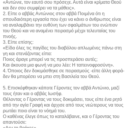
«Αντώνιε, τον εαυτό σου πρόσεχε. Αυτά είναι κρίματα Θεού
και δεν σου συμφέρει να τα μάθεις».
2. Είπε ο αββάς Αντώνιος στον αββά Ποιμένα ότι η
σπουδαιότερη εργασία που έχει να κάνει ο άνθρωπος είναι
να αναλαμβάνει την ευθύνη των σφαλμάτων του ενώπιον
του Θεού και να αναμένει πειρασμό μέχρι τελευταίας του
πνοής.
3. Είπε επίσης:
«Είδα όλες τις παγίδες του διαβόλου απλωμένες πάνω στη
γη και στενάζοντας είπα:
Ποιος άραγε μπορεί να τις προσπεράσει αυτές;
Και άκουσα μια φωνή να μου λέει: Η ταπεινοφροσύνη».
4. Όποιος δεν δοκιμάσθηκε σε πειρασμούς -είπε άλλη φορά-
δεν θα μπορέσει να μπει στη Βασιλεία του Θεού.
5. Επισκέφθηκαν κάποτε Γέροντες τον αββά Αντώνιο, μαζί
τους ήταν και ο αββάς Ιωσήφ.
Θέλοντας ο Γέροντας να τους δοκιμάσει, τους είπε ένα ρητό
από την αγία Γραφή και άρχισε από τους νεώτερους να τους
ρωτάει ποιο είναι το νόημά του.
Ο καθένας έλεγε όπως το καταλάβαινε, και ο Γέροντας του
απαντούσε:
«Δεν το βρήκες».