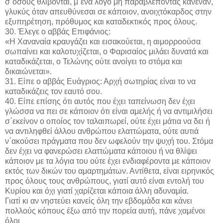
σ΄όσους θλίβονται, μ΄ένα λόγο μη παραβλέποντας κανέναν,
γλυκύς όταν απευθύνεσαι σε κάποιον, ανοιχτόκαρδος στην
εξυπηρέτηση, πρόθυμος και καταδεκτικός προς όλους.
30. Έλεγε ο αββάς Επιφάνιος:
«Η Χαναναία κραυγάζει και εισακούεται, η αιμορροούσα
σωπαίνει και καλοτυχίζεται, ο Φαρισαίος μιλάει δυνατά και
καταδικάζεται, ο Τελώνης ούτε ανοίγει το στόμα και
δικαιώνεται».
31. Είπε ο αββάς Ευάγριος: Αρχή σωτηρίας είναι το να
καταδικάζεις τον εαυτό σου.
40. Είπε επίσης ότι αυτός που έχει ταπείνωση δεν έχει
γλώσσα να πει σε κάποιον ότι είναι αμελής ή να αντιμιλήσει
σ΄εκείνον ο οποίος τον ταλαιπωρεί, ούτε έχει μάτια να δει ή
να αντιληφθεί άλλου ανθρώπου ελαττώματα, ούτε αυτιά
ν΄ακούσει πράγματα που δεν ωφελούν την ψυχή του. Στόμα
δεν έχει να φανερώσει ελαττώματα κάποιου ή να θλίψει
κάποιον με τα λόγια του ούτε έχει ενδιαφέροντα με κάποιον
εκτός των δικών του αμαρτημάτων. Αντίθετα, είναι ειρηνικός
προς όλους τους ανθρώπους, γιατί αυτό είναι εντολή του
Κυρίου και όχι γιατί χαρίζεται κάποια άλλη αδυναμία.
Γιατί κι αν νηστεύει κανείς όλη την εβδομάδα και κάνει
πολλούς κόπους έξω από την πορεία αυτή, πάνε χαμένοι
όλοι