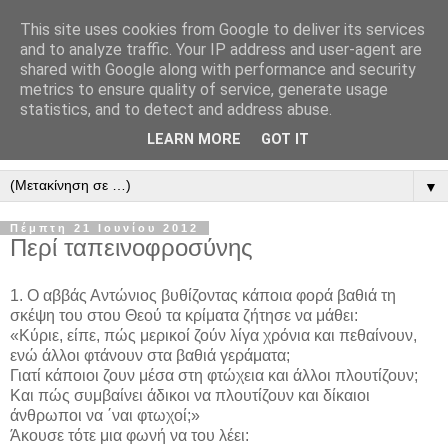
This site uses cookies from Google to deliver its services
" Εξομολογεῖσθε τῶ Κυρίῳ
and to analyze traffic. Your IP address and user-agent are
shared with Google along with performance and security
"
metrics to ensure quality of service, generate usage
statistics, and to detect and address abuse.
ὃτι ἀγαθός, ὃτι εἰς τόν αἰῶνα τό ἔλεος αὐτοῦ. Αλληλούϊα.
LEARN MORE
GOT IT
▼
Πέμπτη 21 Ιουνίου 2012
Περί ταπεινοφροσύνης
1. Ο αββάς Αντώνιος βυθίζοντας κάποια φορά βαθιά τη
σκέψη του στου Θεού τα κρίματα ζήτησε να μάθει:
«Κύριε, είπε, πώς μερικοί ζούν λίγα χρόνια και πεθαίνουν,
ενώ άλλοι φτάνουν στα βαθιά γεράματα;
Γιατί κάποιοι ζουν μέσα στη φτώχεια και άλλοι πλουτίζουν;
Και πώς συμβαίνει άδικοι να πλουτίζουν και δίκαιοι
άνθρωποι να ΄ναι φτωχοί;»
Άκουσε τότε μια φωνή να του λέει: