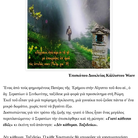
Ἐπισκόπου Διοκλείας Κάλλιστου Ware
Ἕνας ἀπὸ τοὺς φημισμένους Πατέρες τῆς Ἐρήμου στὴν Αἴγυπτο τοῦ 4ου αἱ., ὁ
ἄγ. Σεραπίων ὁ Σινδωνίτης, ταξίδευε μιὰ φορὰ γιὰ προσκύνημα στὴ Ρώμη.
Ἐκεῖ τοῦ εἶπαν γιὰ μιὰ περίφημη ἔγκλειστη, μιὰ γυναίκα ποὺ ζοῦσε πάντα σ’ ἕνα
μικρὸ δωμάτιο, χωρὶς ποτὲ νὰ βγαίνει ἔξω.
Δυσπιστώντας γιὰ τὸν τρόπο τῆς ζωῆς της -γιατί ὁ ἴδιος ἦταν ἕνας μεγάλος
περιπλανώμενος- ὁ Σεραπίων τὴν ἐπισκέφθηκε καὶ τὴ ρώτησε:
«Γιατί κάθεσαι
ἐδῶ;»
κι ἐκείνη τοῦ ἀπάντησε:
«Δὲν κάθομαι. Ταξιδεύω».
Δὲν κάθομαι. Ταξιδεύω. Ὁ κάθε Χριστιανὸς θὰ μποροῦσε νὰ χρησιμοποιήσει