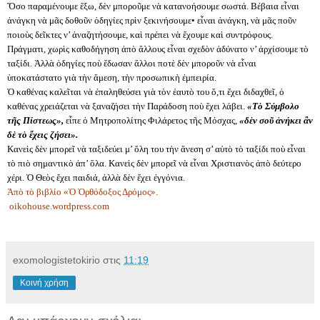
Ὅσο παραμένουμε ἔξω, δὲν μποροῦμε νὰ κατανοήσουμε σωστά. Βέβαια εἶναι
ἀνάγκη νὰ μᾶς δοθοῦν ὁδηγίες πρὶν ξεκινήσουμε• εἶναι ἀνάγκη, νὰ μᾶς ποῦν
ποιοὺς δεῖκτες ν’ ἀναζητήσουμε, καὶ πρέπει νὰ ἔχουμε καὶ συντρόφους.
Πράγματι, χωρὶς καθοδήγηση ἀπὸ ἄλλους εἶναι σχεδὸν ἀδύνατο ν’ ἀρχίσουμε τὸ
ταξίδι. Ἀλλὰ ὁδηγίες ποὺ ἔδωσαν ἄλλοι ποτὲ δὲν μποροῦν νὰ εἶναι
ὑποκατάστατο γιὰ τὴν ἄμεση, τὴν προσωπικὴ ἐμπειρία.
Ὁ καθένας καλεῖται νὰ ἐπαληθεύσει γιὰ τὸν ἑαυτὸ του ὅ,τι ἔχει διδαχθεῖ, ὁ
καθένας χρειάζεται νὰ ξαναζήσει τὴν Παράδοση ποὺ ἔχει λάβει.
«Τὸ Σύμβολο
τῆς Πίστεως»,
εἶπε ὁ Μητροπολίτης Φιλάρετος τῆς Μόσχας,
«δὲν σοῦ ἀνήκει ἂν
δὲ τὸ ἔχεις ζήσει».
Κανεὶς δὲν μπορεῖ νὰ ταξιδεύει μ’ ὅλη του τὴν ἄνεση σ’ αὐτὸ τὸ ταξίδι ποὺ εἶναι
τὸ πιὸ σημαντικὸ ἀπ’ ὅλα. Κανεὶς δὲν μπορεῖ νὰ εἶναι Χριστιανὸς ἀπὸ δεύτερο
χέρι. Ὁ Θεὸς ἔχει παιδιά, ἀλλὰ δὲν ἔχει ἐγγόνια.
Ἀπὸ τὸ βιβλίο «Ὁ Ὀρθόδοξος Δρόμος».
oikohouse.wordpress.com
exomologistetokirio
στις
11:19
Κοινή χρήση