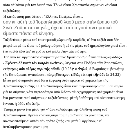
αὐτὰ τὰ λόγια γιὰ τὸν ἑαυτό του. Τὸ νὰ εἶσαι Χριστιανὸς σημαίνει νὰ εἶσαι
ταξιδιώτης.
Ἡ κατάστασή μας, λένε οἱ Ἕλληνες Πατέρες, εἶναι...
σὰν κι’ αὐτὴ τοῦ Ἰσραηλιτικοῦ λαοῦ μέσα στὴν ἔρημο τοῦ
Σινᾶ. Ζοῦμε σὲ σκηνές, ὄχι σὲ σπίτια γιατί πνευματικὰ
εἴμαστε πάντα σὲ κίνηση.
Ταξιδεύουμε μέσω τοῦ ἐσωτερικοῦ χώρου τῆς καρδιᾶς, σ’ ἕνα ταξίδι ποὺ δὲν
μετριέται μὲ τὶς ὧρες τοῦ ρολογιοῦ μας ἢ μὲ τὶς μέρες τοῦ ἡμερολογίου γιατί εἶναι
ἕνα ταξίδι ἔξω ἀπ’ τὸ χρόνο καὶ μέσα στὴν αἰωνιότητα.
Ἒν’ ἀπὸ τὰ’ ἀρχαιότερα ὀνόματα γιὰ τὸν Χριστιανισμὸ ἦταν ἁπλῶς
«ἡ ὁδός».
«Ἐγένετο δὲ κατὰ τὸν καιρὸν ἐκεῖνον»,
λέγεται στὶς Πράξεις τῶν Ἀποστόλων,
«τάραχος οὐκ ὀλίγος περὶ τῆς ὁδοῦ»
(19,23)• ὁ Φήλιξ, ὁ Ρωμαῖος κυβερνήτης
τῆς Καισάρειας, ἀναφέρεται
«ἀκριβέστερον εἰδῶς τὰ περὶ τῆς ὁδοῦ»
24,22).
Εἶναι μιὰ ὀνομασία ποὺ δίνει ἔμφαση στὸν πρακτικὸ χαρακτήρα τῆς
Χριστιανικῆς πίστης. Ὁ Χριστιανισμὸς εἶναι κάτι περισσότερο ἀπὸ μιὰ θεωρία
γιὰ τὸ σύμπαν, κάτι περισσότερο ἀπὸ διδασκαλίες γραμμένες στὰ χαρτιὰ• εἶναι
ἕνα μονοπάτι ποὺ παίρνουμε ταξιδεύοντας -μὲ τὴ βαθύτερη καὶ οὐσιαστικώτερη
ἔννοια, ἡ ὁδὸς τῆς ζωῆς.
Ὑπάρχει μόνο ἕνα μέσο γιὰ ν’ ἀνακαλύψουμε τὴν ἀληθινὴ φύση τοῦ
Χριστιανισμοῦ. Πρέπει ν’ ἀνοίξουμε τὸ βῆμα σ’ αὐτὸ τὸ μονοπάτι, νὰ
συντονιστοῦμε σ’ αὐτὸν τὸν τρόπο ζωῆς καὶ μετὰ θ’ ἀρχίσουμε ν’
ἀντιλαμβανόμαστε μόνοι μας.