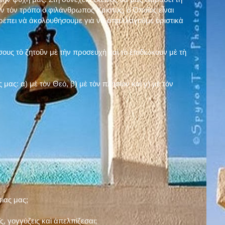
ν τὸν τρόπο ὁ φιλάνθρωπος Χριστός, ὁ Ὁποῖος εἶναι
πρέπει νὰ ἀκολουθήσουμε γιὰ νὰ ἀπαλλαγοῦμε ὁριστικὰ
ους τὸ ζητοῦν μὲ τὴν προσευχὴ καὶ τὸ ἐπιδιώκουν μὲ τὴ
ς μας: α)
μὲ τὸν Θεό
, β)
μὲ τὸν πλησίον
καὶ γ)
μὲ τὸν
σίας μας;
, γογγύζεις καὶ ἀπελπίζεσαι;