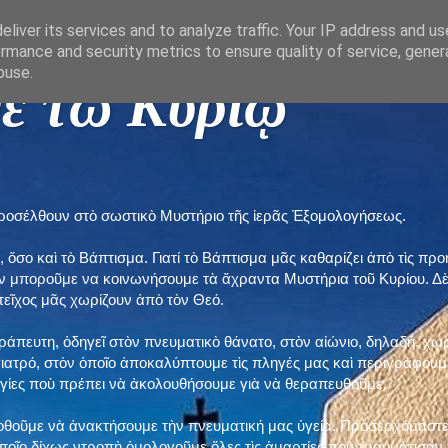
liver its services and to analyze traffic. Your IP address and u
rmance and security metrics to ensure quality of service, gene
buse.
ε τῶ Κυρίῳ "
προσέλθουν στὸ σωστικὸ Μυστήριο τῆς ἱερᾶς Ἐξομολογήσεως.
, ὅσο καὶ τὸ Βάπτισμα. Γιατί τὸ Βάπτισμα μᾶς καθαρίζει ἀπὸ τὶς 
ὲν μποροῦμε να κοινωνήσουμε τὰ ἄχραντα Μυστήρια τοῦ Κυρίου. Δ
τεῖχος μᾶς χωρίζουν ἀπὸ τὸν Θεό.
εράπευτη, ὁδηγεῖ στὸν πνευματικὸ θάνατο, στὸν αἰώνιο, δηλαδή, χω
ατρό, στὸν ὁποῖο ἀποκαλύπτουμε τὶς πληγές μας καὶ περιγράφουμε
δηγίες ποὺ πρέπει νὰ ἀκολουθήσουμε γιὰ νὰ θεραπευθοῦμε.
ποθοῦμε νὰ ἀνακτήσουμε τὴν πνευματική μας ὑγεία. Προσερχόμαστε
ποῖο δίχως ντροπὴ ὁμολογοῦμε ὅλες τὶς ἁμαρτίες ποὺ τραυμάτισαν τ