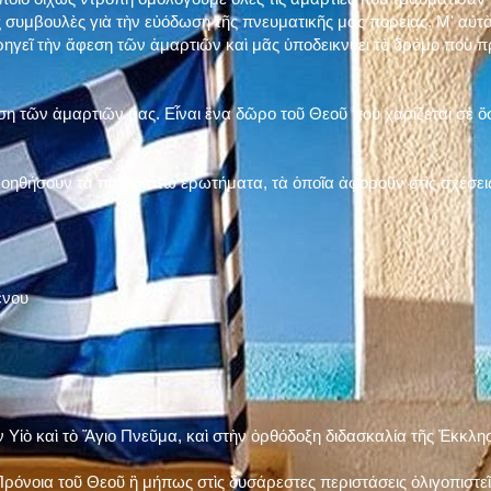
 συμβουλὲς γιὰ τὴν εὐόδωση τῆς πνευματικῆς μας πορείας. Μ' αὐτὸ
ηγεῖ τὴν ἄφεση τῶν ἁμαρτιῶν καὶ μᾶς ὑποδεικνύει τὸ δρόμο ποὺ 
η τῶν ἁμαρτιῶν μας. Εἶναι ἕνα δῶρο τοῦ Θεοῦ ποὺ χαρίζεται σὲ ὅσ
 βοηθήσουν τὰ παρακάτω ἐρωτήματα, τὰ ὁποῖα ἀφοροῦν στὶς σχέσει
ένου
ν Υἱὸ καὶ τὸ Ἅγιο Πνεῦμα, καὶ στὴν ὀρθόδοξη διδασκαλία τῆς Ἐκκλη
ρόνοια τοῦ Θεοῦ ἢ μήπως στὶς δυσάρεστες περιστάσεις ὀλιγοπιστεῖς