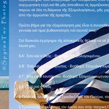
συγχωρητικὴ εὐχὴ καὶ θά μᾶς ἀπευθύνει τὶς ἁρμόζουσες
παρὼν σὲ ὅλη τη διάρκεια τῆς Ἐξομολογήσεως, μᾶς χορ
ἀπὸ τὴν ἀρρώστια τῆς ἁμαρτίας.
Πρῶτο βῆμα γιὰ τὴν ἐξομολόγησή μας εἶναι ἡ συναίσθησ
γενναία καὶ τίμια βυθοσκόπηση τοῦ ἑαυτοῦ τους.
Στὸ δύσκολο ἐγχείρημα τῆς αὐτοκριτικῆς θέλουν νὰ σὲ
ἑαυτό μας
.
§
Α'. Ἐσὺ καὶ ὁ Θεὸς - Βοήθημα Ἐξομολογουμένου
§
Β'. Ἐσὺ καὶ ὁ συνάνθρωπος - Βοήθημα Ἐξομολογουμ
§
Γ'. Ἐσὺ καὶ ὁ ἑαυτός σου -Βοήθημα Ἐξομολογουμένου
§ Α'. Ἐσὺ καὶ ὁ Θεὸς
§ Πιστεύεις ὁλόψυχα στὸν Τριαδικὸ θεό, τὸν Πατέρα, τὸ
§ Ἐμπιστεύεσαι ἀκλόνητα τὸν ἑαυτό σου στὴν πατρικὴ Π