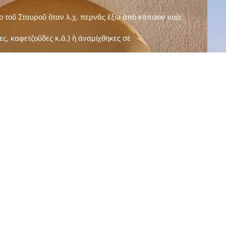
ῖο τοῦ Σταυροῦ ὅταν λ.χ. περνᾶς ἔξω ἀπὸ κάποιον ναό;
ς, καφετζοῦδες κ.ἅ.) ἢ ἀναμίχθηκες σὲ
δεισιδαιμονίες (π.χ. «τὸ 13 εἶναι γρουσούζικος
ακὴ καὶ τὶς μεγάλες γιορτές), εὐγνωμονώντας
;
νευματικοῦ σου;