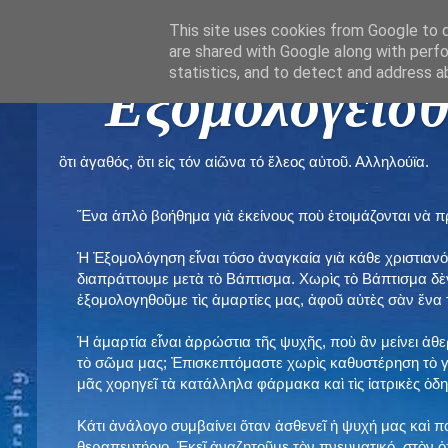
This site uses cookies from Google to de
are shared with Google along with perfo
statistics, and to detect and address a
" Εξομολογεῖσθ
ὃτι ἀγαθός, ὃτι εἰς τόν αἰῶνα τό ἔλεος αὐτοῦ. Αλληλούϊα.
Ἕνα ἁπλὸ βοήθημα γιὰ ἐκείνους ποὺ ἑτοιμάζονται νὰ 
Ἡ Ἐξομολόγηση εἶναι τόσο ἀναγκαία γιὰ κάθε χριστιανό
διαπράττουμε μετὰ τὸ Βάπτισμα. Χωρὶς τὸ Βάπτισμα δ
ἐξομολογηθοῦμε τὶς ἁμαρτίες μας, ἀφοῦ αὐτὲς σὰν ἕνα 
Ἡ ἁμαρτία εἶναι ἀρρώστια τῆς ψυχῆς, ποὺ ἂν μείνει ἀθ
τὸ σῶμα μας; Ἐπισκεπτόμαστε χωρὶς καθυστέρηση τὸ γι
μᾶς χορηγεῖ τὰ κατάλληλα φάρμακα καὶ τὶς ἰατρικὲς ὁ
Κάτι ἀνάλογο συμβαίνει ὅταν ἀσθενεῖ ἡ ψυχή μας καὶ 
θεραπευτήριο. Ἐκεῖ ἀναζητοῦμε τὸν πνευματικό, στὸν ὁ