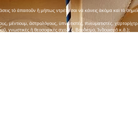
τάσεις τὸ ἀπαιτοῦν ἢ μήπως ντρέπεσαι νὰ κάνεις ἀκόμα καὶ τὸ σημε
ς, μέντιουμ, ἀστρολόγους, ὑπνωτιστές, πνευματιστές, χαρτορίχτρε
οῦ, γνωστικὲς ἢ θεοσοφικὲς σχολές, Βουδισμό, Ἰνδουισμὸ κ.ἅ.);
ι μὲ τὸ ξεμάτιασμα καὶ δίνεις σημασία στὶς διάφορες προλήψεις καὶ 
ρωί, βράδυ, πρὶν καὶ μετὰ τὰ γεύματα) ἢ στὴν Ἐκκλησία (κάθε Κυρι
ς εὐεργεσίες Του;
ελῆ βιβλία;
ν Τετάρτη καὶ τὴν Παρασκευὴ καὶ τὶς ἄλλες περιόδους τῶν Νηστειῶν
ας, ὑστέρα ἀπὸ τὴν κατάλληλη προετοιμασία καὶ τὴν ἔγκριση τοῦ π
ας ἢ τῶν Ἁγίων μας;
 ἢ ὑπόσχεσή σου στὸν Θεό;