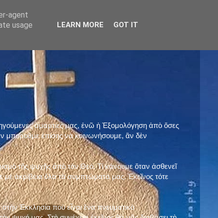
ser-agent
rate usage
LEARN MORE
GOT IT
προηγούμενες ἁμαρτίες μας, ἐνῶ ἡ Ἐξομολόγηση ἀπὸ ὅσες
ὲν μποροῦμε ἐπίσης νὰ κοινωνήσουμε, ἂν δὲν
ρισμὸ τῆς ψυχῆς ἀπὸ τὸν Θεό. Τί κάνουμε ὅταν ἀσθενεῖ
 μὲ ἀκρίβεια ὅλα τὰ συμπτώματά μας. Ἐκεῖνος τότε
 στὴν Ἐκκλησία ποὺ εἶναι ἕνα πνευματικὸ
ὴν ψυχή μας. Στὴ συνέχεια ἐκεῖνος θὰ μᾶς διαβάσει τὴ