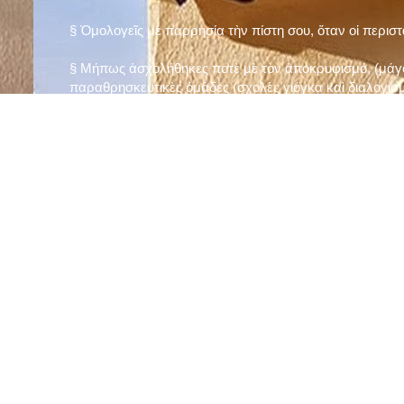
§ Ὁμολογεῖς μὲ παρρησία τὴν πίστη σου, ὅταν οἱ περισ
§ Μήπως ἀσχολήθηκες ποτὲ μὲ τὸν ἀποκρυφισμό, (μάγου
παραθρησκευτικὲς ὁμάδες (σχολὲς γιόγκα καὶ διαλογισμ
§ Μήπως πιστεύεις στὴν τύχη καὶ στὰ ὄνειρα ἢ ἀσχολεῖσα
ἀριθμός», «τὸ πέταλο φέρνει γούρι» κ.λπ.);
§ Προσεύχεσαι τακτικὰ καὶ προσεκτικὰ στὸ σπίτι σου (π
πρωτίστως τὸν Θεὸ γιὰ τὶς ποικίλες, φανερὲς καὶ ἀφανεῖ
§ Μελετᾶς καθημερινὰ τὴν Ἁγία Γραφὴ καὶ ἄλλα ψυχωφ
§ Νηστεύεις, ἂν δὲν ὑπάρχουν σοβαροὶ λόγοι ὑγείας, τὴ
§ Προσέρχεσαι τακτικὰ στὸ Μυστήριο τῆς Θείας Κοινωνί
§ Μήπως βλαστημᾶς τὸ ὄνομα τοῦ Χρίστου, τῆς Παναγί
§ Μήπως ὁρκίζεσαι χωρὶς λόγο ἢ ἀθέτησες τυχὸν ὅρκο