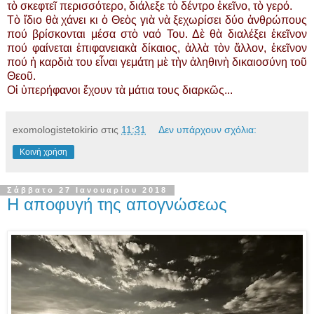
τὸ σκεφτεῖ περισσότερο, διάλεξε τὸ δέντρο ἐκεῖνο, τὸ γερό.
Τὸ ἴδιο θὰ χάνει κι ὁ Θεὸς γιὰ νὰ ξεχωρίσει δύο ἀνθρώπους
πού βρίσκονται μέσα στὸ ναό Του. Δὲ θὰ διαλέξει ἐκεῖνον
πού φαίνεται ἐπιφανειακὰ δίκαιος, ἀλλὰ τὸν ἄλλον, ἐκεῖνον
πού ἡ καρδιὰ του εἶναι γεμάτη μὲ τὴν ἀληθινὴ δικαιοσύνη τοῦ
Θεοῦ.
Οἱ ὑπερήφανοι ἔχουν τὰ μάτια τους διαρκῶς...
exomologistetokirio
στις
11:31
Δεν υπάρχουν σχόλια:
Κοινή χρήση
Σάββατο 27 Ιανουαρίου 2018
Η αποφυγή της απογνώσεως