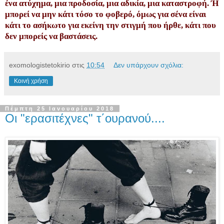
ένα ατύχημα, μια προδοσία, μια αδικία, μια καταστροφή. Ή
μπορεί να μην κάτι τόσο το φοβερό, όμως για σένα είναι
κάτι το ασήκωτο για εκείνη την στιγμή που ήρθε, κάτι που
δεν μπορείς να βαστάσεις.
exomologistetokirio
στις
10:54
Δεν υπάρχουν σχόλια:
Κοινή χρήση
Πέμπτη 25 Ιανουαρίου 2018
Οι "ερασιτέχνες" τ΄ουρανού....