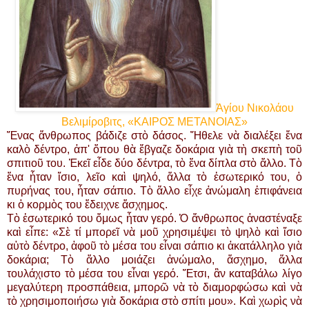
Ἁγίου Νικολάου
Βελιμίροβιτς, «ΚΑΙΡΟΣ ΜΕΤΑNΟΙΑΣ»
Ἕνας ἄνθρωπος βάδιζε στὸ δάσος. Ἤθελε νὰ διαλέξει ἕνα
καλὸ δέντρο, ἀπ' ὅπου θὰ ἔβγαζε δοκάρια γιὰ τὴ σκεπὴ τοῦ
σπιτιοῦ του. Ἐκεῖ εἶδε δύο δέντρα, τὸ ἕνα δίπλα στὸ ἄλλο. Τὸ
ἕνα ἦταν ἴσιο, λεῖο καὶ ψηλό, ἄλλα τὸ ἐσωτερικό του, ὁ
πυρήνας του, ἦταν σάπιο. Τὸ ἄλλο εἶχε ἀνώμαλη ἐπιφάνεια
κι ὁ κορμὸς του ἔδειχνε ἄσχημος.
Τὸ ἐσωτερικό του ὅμως ἦταν γερό. Ὁ ἄνθρωπος ἀναστέναξε
καὶ εἶπε: «Σὲ τί μπορεῖ νὰ μοῦ χρησιμέψει τὸ ψηλὸ καὶ ἴσιο
αὐτὸ δέντρο, ἀφοῦ τὸ μέσα του εἶναι σάπιο κι ἀκατάλληλο γιὰ
δοκάρια; Τὸ ἄλλο μοιάζει ἀνώμαλο, ἄσχημο, ἄλλα
τουλάχιστο τὸ μέσα του εἶναι γερό. Ἔτσι, ἂν καταβάλω λίγο
μεγαλύτερη προσπάθεια, μπορῶ νὰ τὸ διαμορφώσω καὶ νὰ
τὸ χρησιμοποιήσω γιὰ δοκάρια στὸ σπίτι μου». Καὶ χωρὶς νὰ