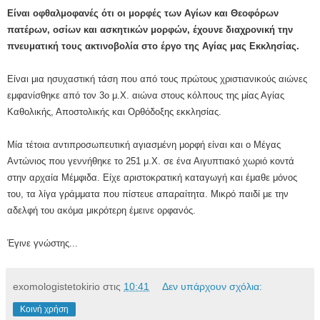
Είναι οφθαλμοφανές ότι οι μορφές των Αγίων και Θεοφόρων
πατέρων, οσίων και ασκητικών μορφών, έχουνε διαχρονική την
πνευματική τους ακτινοβολία στο έργο της Αγίας μας Εκκλησίας.
Είναι μια ησυχαστική τάση που από τους πρώτους χριστιανικούς αιώνες
εμφανίσθηκε από τον 3ο μ.Χ. αιώνα στους κόλπους της μίας Αγίας
Καθολικής, Αποστολικής και Ορθόδοξης εκκλησίας.
Μία τέτοια αντιπροσωπευτική αγιασμένη μορφή είναι και ο Μέγας
Αντώνιος που γεννήθηκε το 251 μ.Χ. σε ένα Αιγυπτιακό χωριό κοντά
στην αρχαία Μέμφιδα. Είχε αριστοκρατική καταγωγή και έμαθε μόνος
του, τα λίγα γράμματα που πίστευε απαραίτητα. Μικρό παιδί με την
αδελφή του ακόμα μικρότερη έμεινε ορφανός.
Έγινε γνώστης...
exomologistetokirio
στις
10:41
Δεν υπάρχουν σχόλια:
Κοινή χρήση