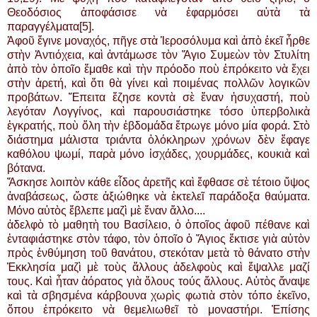
Θεοδόσιος ἀποφάσισε νὰ ἐφαρμόσει αὐτὰ τὰ
παραγγέλματα[5].
Ἀφοῦ ἔγινε μοναχός, πῆγε στὰ Ἱεροσόλυμα καὶ ἀπὸ ἐκεῖ ἦρθε
στὴν Ἀντιόχεια, καὶ ἀντάμωσε τὸν Ἅγιο Συμεὼν τὸν Στυλίτη
ἀπὸ τὸν ὁποῖο ἔμαθε καὶ τὴν πρόοδο ποὺ ἐπρόκειτο νὰ ἔχει
στὴν ἀρετή, καὶ ὅτι θὰ γίνει καὶ ποιμένας πολλῶν λογικῶν
προβάτων. Ἔπειτα ἔζησε κοντὰ σὲ ἕναν ἡσυχαστή, ποὺ
λεγόταν Λογγίνος, καὶ παρουσιάστηκε τόσο ὑπερβολικὰ
ἐγκρατής, ποὺ ὅλη τὴν ἑβδομάδα ἔτρωγε μόνο μία φορά. Στὸ
διάστημα μάλιστα τριάντα ὁλόκληρων χρόνων δὲν ἔφαγε
καθόλου ψωμί, παρὰ μόνο ἰσχάδες, χουρμάδες, κουκιὰ καὶ
βότανα.
Ἄσκησε λοιπὸν κάθε εἶδος ἀρετῆς καὶ ἔφθασε σὲ τέτοιο ὕψος
ἀναβάσεως, ὥστε ἀξιώθηκε νὰ ἐκτελεῖ παράδοξα θαύματα.
Μόνο αὐτὸς ἔβλεπε μαζὶ μὲ ἕναν ἄλλο....
ἀδελφὸ τὸ μαθητὴ του Βασίλειο, ὁ ὁποῖος ἀφοῦ πέθανε καὶ
ἐνταφιάστηκε στὸν τάφο, τὸν ὁποῖο ὁ Ἅγιος ἔκτισε γιὰ αὐτὸν
πρὸς ἐνθύμηση τοῦ θανάτου, στεκόταν μετὰ τὸ θάνατο στὴν
Ἐκκλησία μαζὶ μὲ τοὺς ἄλλους ἀδελφοὺς καὶ ἔψαλλε μαζί
τους. Καὶ ἦταν ἀόρατος γιὰ ὅλους τούς ἄλλους. Αὐτὸς ἄναψε
καὶ τὰ σβησμένα κάρβουνα χωρὶς φωτιὰ στὸν τόπο ἐκεῖνο,
ὅπου ἐπρόκειτο νὰ θεμελιωθεῖ τὸ μοναστήρι. Ἐπίσης