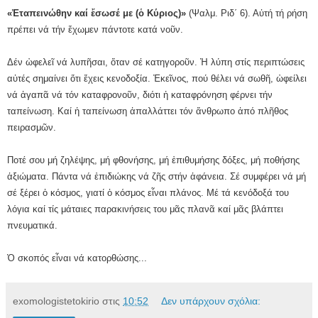
«Ἐταπεινώθην καί ἔσωσέ με (ὁ Κύριος)»
(Ψαλμ. Ριδ΄ 6). Αὐτή τή ρήση
πρέπει νά τήν ἔχωμεν πάντοτε κατά νοῦν.
Δέν ὠφελεῖ νά λυπῆσαι, ὅταν σέ κατηγοροῦν. Ἡ λύπη στίς περιπτώσεις
αὐτές σημαίνει ὅτι ἔχεις κενοδοξία. Ἐκεῖνος, πού θέλει νά σωθῆ, ὠφείλει
νά ἀγαπᾶ νά τόν καταφρονοῦν, διότι ἡ καταφρόνηση φέρνει τήν
ταπείνωση. Καί ἡ ταπείνωση ἀπαλλάττει τόν ἄνθρωπο ἀπό πλῆθος
πειρασμῶν.
Ποτέ σου μή ζηλέψης, μή φθονήσης, μή ἐπιθυμήσης δόξες, μή ποθήσης
ἀξιώματα. Πάντα νά ἐπιδιώκης νά ζῆς στήν ἀφάνεια. Σέ συμφέρει νά μή
σέ ξέρει ὁ κόσμος, γιατί ὁ κόσμος εἶναι πλάνος. Μέ τά κενόδοξά του
λόγια καί τίς μάταιες παρακινήσεις του μᾶς πλανᾶ καί μᾶς βλάπτει
πνευματικά.
Ὁ σκοπός εἶναι νά κατορθώσης...
exomologistetokirio
στις
10:52
Δεν υπάρχουν σχόλια: