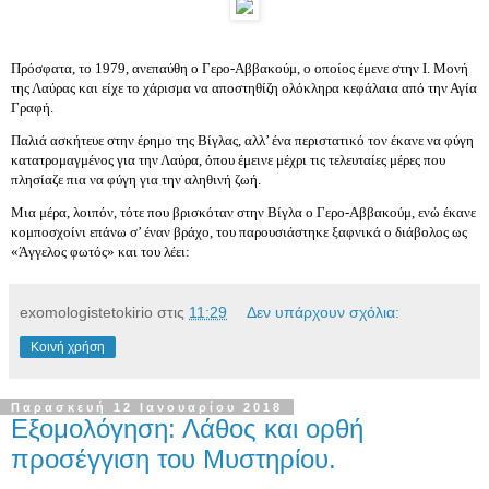
Πρόσφατα, το 1979, ανεπαύθη ο Γερο‐Αββακούμ, ο οποίος έμενε στην Ι. Μονή
της Λαύρας και είχε το χάρισμα να αποστηθίζη ολόκληρα κεφάλαια από την Αγία
Γραφή.
Παλιά ασκήτευε στην έρημο της Βίγλας, αλλ’ ένα περιστατικό τον έκανε να φύγη
κατατρομαγμένος για την Λαύρα, όπου έμεινε μέχρι τις τελευταίες μέρες που
πλησίαζε πια να φύγη για την αληθινή ζωή.
Μια μέρα, λοιπόν, τότε που βρισκόταν στην Βίγλα ο Γερο‐Αββακούμ, ενώ έκανε
κομποσχοίνι επάνω σ’ έναν βράχο, του παρουσιάστηκε ξαφνικά ο διάβολος ως
«Άγγελος φωτός» και του λέει:
exomologistetokirio
στις
11:29
Δεν υπάρχουν σχόλια:
Κοινή χρήση
Παρασκευή 12 Ιανουαρίου 2018
Εξομολόγηση: Λάθος και ορθή
προσέγγιση του Μυστηρίου.