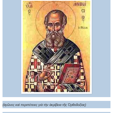
(ἀγῶνες καὶ περιπέτειες γιὰ τὴν ἀκρίβεια τῆς Ὀρθοδοξίας)