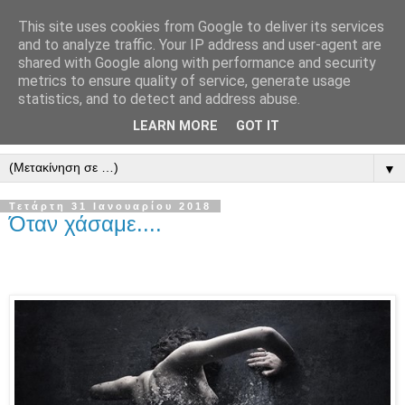
This site uses cookies from Google to deliver its services
" Εξομολογεῖσθε τῶ Κυρίῳ
and to analyze traffic. Your IP address and user-agent are
shared with Google along with performance and security
"
metrics to ensure quality of service, generate usage
statistics, and to detect and address abuse.
ὃτι ἀγαθός, ὃτι εἰς τόν αἰῶνα τό ἔλεος αὐτοῦ. Αλληλούϊα.
LEARN MORE
GOT IT
▼
Τετάρτη 31 Ιανουαρίου 2018
Όταν χάσαμε....