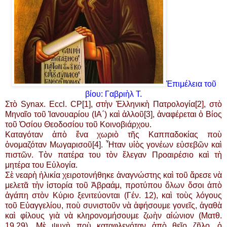
Ἐπιμέλεια τοῦ
βίου: Γαβριὴλ Τ.
Στὸ Synax. Eccl. CP[1], στὴν Ἑλληνικὴ Πατρολογία[2], στὸ
Μηναῖο τοῦ Ἰανουαρίου (ΙΑ΄) καὶ ἀλλοῦ[3], ἀναφέρεται ὁ Βίος
τοῦ Ὁσίου Θεοδοσίου τοῦ Κοινοβιάρχου.
Καταγόταν ἀπὸ ἕνα χωριὸ τῆς Καππαδοκίας ποὺ
ὀνομαζόταν Μωγαρισοῦ[4]. Ἦταν υἱὸς γονέων εὐσεβῶν καὶ
πιστῶν. Τὸν πατέρα του τὸν ἔλεγαν Προαιρέσιο καὶ τὴ
μητέρα του Εὐλογία.
Σὲ νεαρὴ ἡλικία χειροτονήθηκε ἀναγνώστης καὶ τοῦ ἄρεσε νὰ
μελετᾶ τὴν ἱστορία τοῦ Ἀβραάμ, προτύπου ὅλων ὅσοι ἀπὸ
ἀγάπη στὸν Κύριο ξενιτεύονται (Γέν. 12), καὶ τοὺς λόγους
τοῦ Εὐαγγελίου, ποὺ συνιστοῦν νὰ ἀφήσουμε γονεῖς, ἀγαθὰ
καὶ φίλους γιὰ νὰ κληρονομήσουμε ζωὴν αἰώνιον (Ματθ.
19,29). Μὲ ψυχὴ ποὺ καταφλεγόταν ἀπὸ θεῖο ζῆλο, ὁ