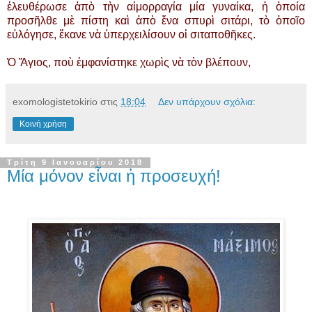
ἐλευθέρωσε ἀπὸ τὴν αἱμορραγία μία γυναίκα, ἡ ὁποία
προσῆλθε μὲ πίστη καὶ ἀπὸ ἕνα σπυρὶ σιτάρι, τὸ ὁποῖο
εὐλόγησε, ἔκανε νὰ ὑπερχειλίσουν οἱ σιταποθῆκες.
Ὁ Ἅγιος, ποὺ ἐμφανίστηκε χωρὶς νὰ τὸν βλέπουν,
exomologistetokirio
στις
18:04
Δεν υπάρχουν σχόλια:
Κοινή χρήση
Τρίτη 9 Ιανουαρίου 2018
Μία μόνον εἶναι ἡ προσευχή!