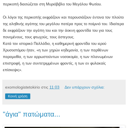
περικοπή διασώζεται στη Μυριόβιβλο του Μεγάλου Φωτίου.
Οι λόγοι της περικοπής εκφράζουν και παρουσιάζουν έντονα τον πλούτο
της αληθινής αγάπης του μεγάλου πατέρα προς το ποίμνιό του. Ιδιαίτερα
δε εκφράζουν την αγάπη του και την άοκνη φροντίδα του για τους
πονεμένους, τους φτωχούς, τους άστεγους.
Κατά τον ιστορικό Παλλάδιο, η καθημερινή φροντίδα του ιερού
Χρυσοστόμου ήταν, «η των χηρών κηδεμονία, η των παρθένων
παραμυθία, η των αρρωστούντων νοσοκομία, η των πλανωμένων
επιστροφή, η των συντετριμμένων φροντίς, η των εν φυλακαίς
επίσκεψις».
exomologistetokirio
στις
11:03
Δεν υπάρχουν σχόλια:
Κοινή χρήση
"άγια" πατώματα...