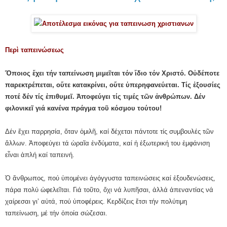
Περὶ ταπεινώσεως
Ὅποιος ἔχει τήν ταπείνωση μιμεῖται τόν ἴδιο τόν Χριστό. Οὐδέποτε
παρεκτρέπεται, οὔτε κατακρίνει, οὔτε ὑπερηφανεύεται. Τίς ἐξουσίες
ποτέ δέν τίς ἐπιθυμεῖ. Ἀποφεύγει τίς τιμές τῶν ἀνθρώπων. Δέν
φιλονικεῖ γιά κανένα πράγμα τοῦ κόσμου τούτου!
Δέν ἔχει παρρησία, ὅταν ὁμιλῆ, καί δέχεται πάντοτε τίς συμβουλές τῶν
ἄλλων. Ἀποφεύγει τά ὡραῖα ἐνδύματα, καί ἡ ἐξωτερική του ἐμφάνιση
εἶναι ἁπλή καί ταπεινή.
Ὁ ἄνθρωπος, πού ὑπομένει ἀγόγγυστα ταπεινώσεις καί ἐξουδενώσεις,
πάρα πολύ ὠφελεῖται. Γιά τοῦτο, ὄχι νά λυπῆσαι, ἀλλά ἀπεναντίας νά
χαίρεσαι γι’ αὐτά, πού ὑποφέρεις. Κερδίζεις ἔτσι τήν πολύτιμη
ταπείνωση, μέ τήν ὁποία σώζεσαι.