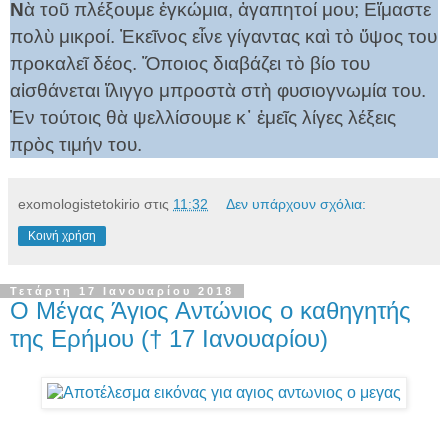
Ν
ὰ τοῦ πλέξουμε ἐγκώμια, ἀγαπητοί μου; Εἴμαστε
πολὺ μικροί. Ἐκεῖνος εἶνε γίγαν­τας καὶ τὸ ὕψος του
προκαλεῖ δέος. Ὅποιος διαβάζει τὸ βίο του
αἰσθάνεται ἴλιγγο μπροστὰ στὴ φυσιογνωμία του.
Ἐν τούτοις θὰ ψελ­λίσουμε κ᾿ ἐμεῖς λίγες λέξεις
πρὸς τιμήν του.
exomologistetokirio
στις
11:32
Δεν υπάρχουν σχόλια:
Κοινή χρήση
Τετάρτη 17 Ιανουαρίου 2018
Ο Μέγας Άγιος Αντώνιος ο καθηγητής
της Ερήμου († 17 Ιανουαρίου)