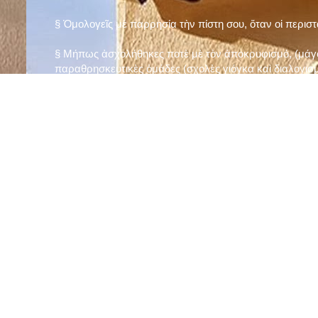
§ Ὁμολογεῖς μὲ παρρησία τὴν πίστη σου, ὅταν οἱ περισ
§ Μήπως ἀσχολήθηκες ποτὲ μὲ τὸν ἀποκρυφισμό, (μάγου
παραθρησκευτικὲς ὁμάδες (σχολὲς γιόγκα καὶ διαλογισμ
§ Μήπως πιστεύεις στὴν τύχη καὶ στὰ ὄνειρα ἢ ἀσχολεῖσα
ἀριθμός», «τὸ πέταλο φέρνει γούρι» κ.λπ.);
§ Προσεύχεσαι τακτικὰ καὶ προσεκτικὰ στὸ σπίτι σου (π
πρωτίστως τὸν Θεὸ γιὰ τὶς ποικίλες, φανερὲς καὶ ἀφανεῖ
§ Μελετᾶς καθημερινὰ τὴν Ἁγία Γραφὴ καὶ ἄλλα ψυχωφ
§ Νηστεύεις, ἂν δὲν ὑπάρχουν σοβαροὶ λόγοι ὑγείας, τὴ
§ Προσέρχεσαι τακτικὰ στὸ Μυστήριο τῆς Θείας Κοινωνί
§ Μήπως βλαστημᾶς τὸ ὄνομα τοῦ Χρίστου, τῆς Παναγί
§ Μήπως ὁρκίζεσαι χωρὶς λόγο ἢ ἀθέτησες τυχὸν ὅρκο