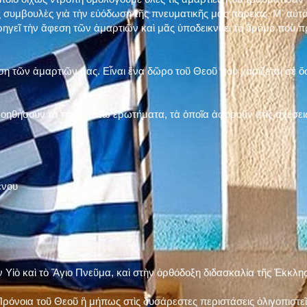
 συμβουλὲς γιὰ τὴν εὐόδωση τῆς πνευματικῆς μας πορείας. Μ' αὐτὸ
ηγεῖ τὴν ἄφεση τῶν ἁμαρτιῶν καὶ μᾶς ὑποδεικνύει τὸ δρόμο ποὺ 
η τῶν ἁμαρτιῶν μας. Εἶναι ἕνα δῶρο τοῦ Θεοῦ ποὺ χαρίζεται σὲ ὅσ
 βοηθήσουν τὰ παρακάτω ἐρωτήματα, τὰ ὁποῖα ἀφοροῦν στὶς σχέσει
ένου
ν Υἱὸ καὶ τὸ Ἅγιο Πνεῦμα, καὶ στὴν ὀρθόδοξη διδασκαλία τῆς Ἐκκλη
ρόνοια τοῦ Θεοῦ ἢ μήπως στὶς δυσάρεστες περιστάσεις ὀλιγοπιστεῖς