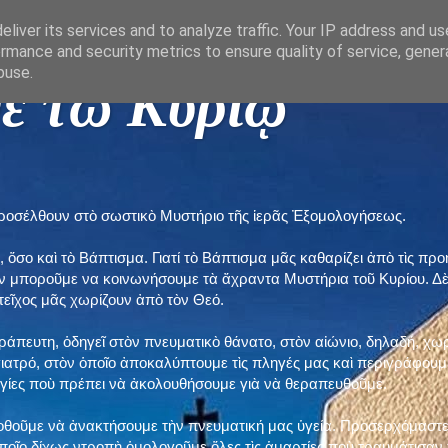
liver its services and to analyze traffic. Your IP address and u
rmance and security metrics to ensure quality of service, gene
buse.
ε τῶ Κυρίῳ "
προσέλθουν στὸ σωστικὸ Μυστήριο τῆς ἱερᾶς Ἐξομολογήσεως.
, ὅσο καὶ τὸ Βάπτισμα. Γιατί τὸ Βάπτισμα μᾶς καθαρίζει ἀπὸ τὶς 
ὲν μποροῦμε να κοινωνήσουμε τὰ ἄχραντα Μυστήρια τοῦ Κυρίου. Δ
τεῖχος μᾶς χωρίζουν ἀπὸ τὸν Θεό.
εράπευτη, ὁδηγεῖ στὸν πνευματικὸ θάνατο, στὸν αἰώνιο, δηλαδή, χω
ατρό, στὸν ὁποῖο ἀποκαλύπτουμε τὶς πληγές μας καὶ περιγράφουμε
δηγίες ποὺ πρέπει νὰ ἀκολουθήσουμε γιὰ νὰ θεραπευθοῦμε.
ποθοῦμε νὰ ἀνακτήσουμε τὴν πνευματική μας ὑγεία. Προσερχόμαστε
ποῖο δίχως ντροπὴ ὁμολογοῦμε ὅλες τὶς ἁμαρτίες ποὺ τραυμάτισαν τ