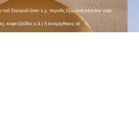
ῖο τοῦ Σταυροῦ ὅταν λ.χ. περνᾶς ἔξω ἀπὸ κάποιον ναό;
ς, καφετζοῦδες κ.ἅ.) ἢ ἀναμίχθηκες σὲ
δεισιδαιμονίες (π.χ. «τὸ 13 εἶναι γρουσούζικος
ακὴ καὶ τὶς μεγάλες γιορτές), εὐγνωμονώντας
;
νευματικοῦ σου;