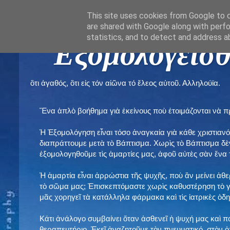
This site uses cookies from Google to de
are shared with Google along with perfo
statistics, and to detect and address a
" Εξομολογεῖσθ
ὃτι ἀγαθός, ὃτι εἰς τόν αἰῶνα τό ἔλεος αὐτοῦ. Αλληλούϊα.
Ἕνα ἁπλὸ βοήθημα γιὰ ἐκείνους ποὺ ἑτοιμάζονται νὰ 
Ἡ Ἐξομολόγηση εἶναι τόσο ἀναγκαία γιὰ κάθε χριστιανό
διαπράττουμε μετὰ τὸ Βάπτισμα. Χωρὶς τὸ Βάπτισμα δ
ἐξομολογηθοῦμε τὶς ἁμαρτίες μας, ἀφοῦ αὐτὲς σὰν ἕνα 
Ἡ ἁμαρτία εἶναι ἀρρώστια τῆς ψυχῆς, ποὺ ἂν μείνει ἀθ
τὸ σῶμα μας; Ἐπισκεπτόμαστε χωρὶς καθυστέρηση τὸ γι
μᾶς χορηγεῖ τὰ κατάλληλα φάρμακα καὶ τὶς ἰατρικὲς ὁ
Κάτι ἀνάλογο συμβαίνει ὅταν ἀσθενεῖ ἡ ψυχή μας καὶ 
θεραπευτήριο. Ἐκεῖ ἀναζητοῦμε τὸν πνευματικό, στὸν ὁ