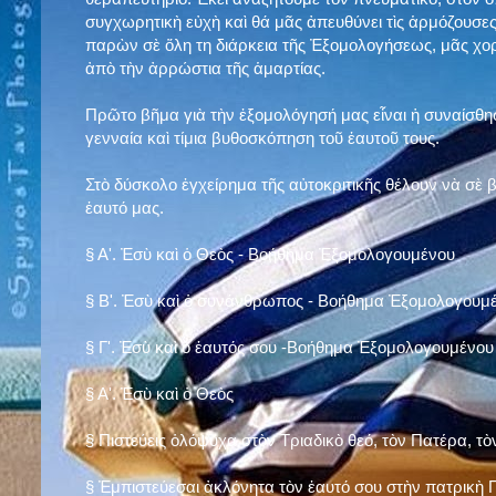
συγχωρητικὴ εὐχὴ καὶ θά μᾶς ἀπευθύνει τὶς ἁρμόζουσες
παρὼν σὲ ὅλη τη διάρκεια τῆς Ἐξομολογήσεως, μᾶς χορ
ἀπὸ τὴν ἀρρώστια τῆς ἁμαρτίας.
Πρῶτο βῆμα γιὰ τὴν ἐξομολόγησή μας εἶναι ἡ συναίσθησ
γενναία καὶ τίμια βυθοσκόπηση τοῦ ἑαυτοῦ τους.
Στὸ δύσκολο ἐγχείρημα τῆς αὐτοκριτικῆς θέλουν νὰ σὲ
ἑαυτό μας
.
§
Α'. Ἐσὺ καὶ ὁ Θεὸς - Βοήθημα Ἐξομολογουμένου
§
Β'. Ἐσὺ καὶ ὁ συνάνθρωπος - Βοήθημα Ἐξομολογουμ
§
Γ'. Ἐσὺ καὶ ὁ ἑαυτός σου -Βοήθημα Ἐξομολογουμένου
§ Α'. Ἐσὺ καὶ ὁ Θεὸς
§ Πιστεύεις ὁλόψυχα στὸν Τριαδικὸ θεό, τὸν Πατέρα, τὸ
§ Ἐμπιστεύεσαι ἀκλόνητα τὸν ἑαυτό σου στὴν πατρικὴ Π