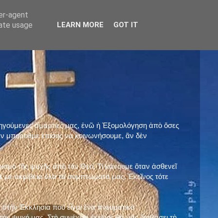
ser-agent
rate usage
LEARN MORE
GOT IT
προηγούμενες ἁμαρτίες μας, ἐνῶ ἡ Ἐξομολόγηση ἀπὸ ὅσες
ὲν μποροῦμε ἐπίσης νὰ κοινωνήσουμε, ἂν δὲν
ρισμὸ τῆς ψυχῆς ἀπὸ τὸν Θεό. Τί κάνουμε ὅταν ἀσθενεῖ
 μὲ ἀκρίβεια ὅλα τὰ συμπτώματά μας. Ἐκεῖνος τότε
 στὴν Ἐκκλησία ποὺ εἶναι ἕνα πνευματικὸ
ὴν ψυχή μας. Στὴ συνέχεια ἐκεῖνος θὰ μᾶς διαβάσει τὴ