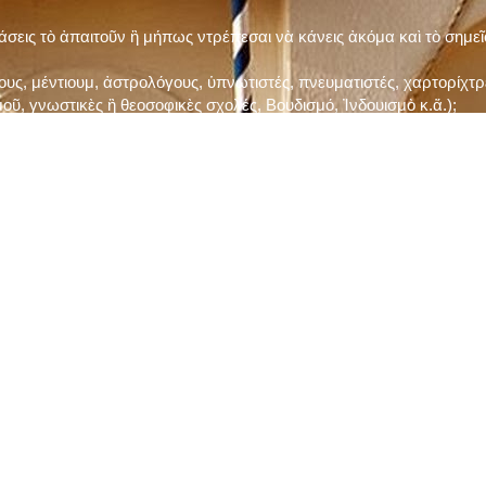
τάσεις τὸ ἀπαιτοῦν ἢ μήπως ντρέπεσαι νὰ κάνεις ἀκόμα καὶ τὸ σημε
ς, μέντιουμ, ἀστρολόγους, ὑπνωτιστές, πνευματιστές, χαρτορίχτρε
οῦ, γνωστικὲς ἢ θεοσοφικὲς σχολές, Βουδισμό, Ἰνδουισμὸ κ.ἅ.);
ι μὲ τὸ ξεμάτιασμα καὶ δίνεις σημασία στὶς διάφορες προλήψεις καὶ 
ρωί, βράδυ, πρὶν καὶ μετὰ τὰ γεύματα) ἢ στὴν Ἐκκλησία (κάθε Κυρι
ς εὐεργεσίες Του;
ελῆ βιβλία;
ν Τετάρτη καὶ τὴν Παρασκευὴ καὶ τὶς ἄλλες περιόδους τῶν Νηστειῶν
ας, ὑστέρα ἀπὸ τὴν κατάλληλη προετοιμασία καὶ τὴν ἔγκριση τοῦ π
ας ἢ τῶν Ἁγίων μας;
 ἢ ὑπόσχεσή σου στὸν Θεό;