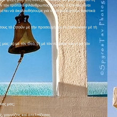
ν τὸν τρόπο ὁ φιλάνθρωπος Χριστός, ὁ Ὁποῖος εἶναι
πρέπει νὰ ἀκολουθήσουμε γιὰ νὰ ἀπαλλαγοῦμε ὁριστικὰ
ους τὸ ζητοῦν μὲ τὴν προσευχὴ καὶ τὸ ἐπιδιώκουν μὲ τὴ
ς μας: α)
μὲ τὸν Θεό
, β)
μὲ τὸν πλησίον
καὶ γ)
μὲ τὸν
σίας μας;
, γογγύζεις καὶ ἀπελπίζεσαι;