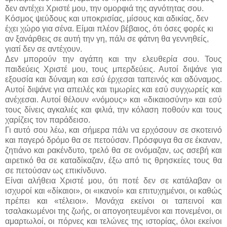
δεν αντέχει Χριστέ μου, την ομορφιά της αγνότητας σου.
Κόσμος ψεύδους και υποκρισίας, μίσους και αδικίας, δεν
έχει χώρο για σένα. Είμαι πλέον βέβαιος, ότι όσες φορές κι
αν ξανάρθεις σε αυτή την γη, πάλι σε φάτνη θα γεννηθείς,
γιατί δεν σε αντέχουν.
Δεν μπορούν την αγάπη και την ελευθερία σου. Τους
παιδεύεις Χριστέ μου, τους μπερδεύεις. Αυτοί διψάνε για
εξουσία και δύναμη και εσύ έρχεσαι ταπεινός και αδύναμος.
Αυτοί διψάνε για απειλές και τιμωρίες και εσύ συγχωρείς και
ανέχεσαι. Αυτοί θέλουν «νόμους» και «δικαιοσύνη» και εσύ
τους δίνεις αγκαλιές και φιλιά, την κόλαση ποθούν και τους
χαρίζεις τον παράδεισο.
Γι αυτό σου λέω, και σήμερα πάλι να ερχόσουν σε σκοτεινό
και παγερό δρόμο θα σε πετούσαν. Πρόσφυγα θα σε έκαναν,
ζητιάνο και ρακένδυτο, τρελό θα σε ονόμαζαν, ως ασεβή και
αιρετικό θα σε καταδίκαζαν, έξω από τις θρησκείες τους θα
σε πετούσαν ως επικίνδυνο.
Είναι αλήθεια Χριστέ μου, ότι ποτέ δεν σε κατάλαβαν οι
ισχυροί και «δίκαιοι», οι «ικανοί» και επιτυχημένοι, οι καθώς
πρέπει και «τέλειοι». Μονάχα εκείνοι οι ταπεινοί και
τσαλακωμένοι της ζωής, οι απογοητευμένοι και πονεμένοι, οι
αμαρτωλοί, οι πόρνες και τελώνες της ιστορίας, όλοι εκείνοι