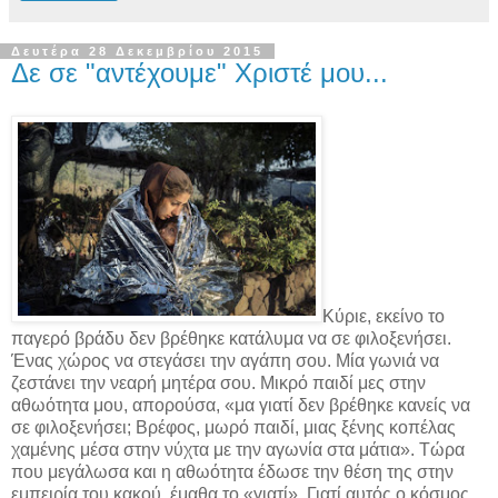
Δευτέρα 28 Δεκεμβρίου 2015
Δε σε "αντέχουμε" Χριστέ μου...
Κύριε, εκείνο το
παγερό βράδυ δεν βρέθηκε κατάλυμα να σε φιλοξενήσει.
Ένας χώρος να στεγάσει την αγάπη σου. Μία γωνιά να
ζεστάνει την νεαρή μητέρα σου. Μικρό παιδί μες στην
αθωότητα μου, απορούσα, «μα γιατί δεν βρέθηκε κανείς να
σε φιλοξενήσει; Βρέφος, μωρό παιδί, μιας ξένης κοπέλας
χαμένης μέσα στην νύχτα με την αγωνία στα μάτια». Τώρα
που μεγάλωσα και η αθωότητα έδωσε την θέση της στην
εμπειρία του κακού, έμαθα το «γιατί». Γιατί αυτός ο κόσμος