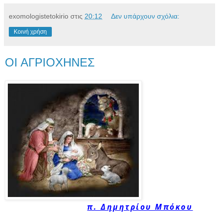
exomologistetokirio
στις
20:12
Δεν υπάρχουν σχόλια:
Κοινή χρήση
ΟΙ ΑΓΡΙΟΧΗΝΕΣ
π. Δημητρίου Μπόκου