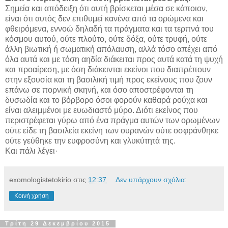
Σημεία και απόδειξη ότι αυτή βρίσκεται μέσα σε κάποιον,
είναι ότι αυτός δεν επιθυμεί κανένα από τα ορώμενα και
φθειρόμενα, εννοώ δηλαδή τα πράγματα και τα τερπνά του
κόσμου αυτού, ούτε πλούτο, ούτε δόξα, ούτε τρυφή, ούτε
άλλη βιωτική ή σωματική απόλαυση, αλλά τόσο απέχει από
όλα αυτά και με τόση αηδία διάκειται προς αυτά κατά τη ψυχή
και προαίρεση, με όση διάκεινται εκείνοι που διαπρέπουν
στην εξουσία και τη βασιλική τιμή προς εκείνους που ζουν
επάνω σε πορνική σκηνή, και όσο αποστρέφονται τη
δυσωδία και το βόρβορο όσοι φορούν καθαρά ρούχα και
είναι αλειμμένοι με ευωδιαστό μύρο. Διότι εκείνος που
περιστρέφεται γύρω από ένα πράγμα αυτών των ορωμένων
ούτε είδε τη βασιλεία εκείνη των ουρανών ούτε οσφράνθηκε
ούτε γεύθηκε την ευφροσύνη και γλυκύτητά της.
Και πάλι λέγει·
exomologistetokirio
στις
12:37
Δεν υπάρχουν σχόλια:
Κοινή χρήση
Τρίτη 29 Δεκεμβρίου 2015