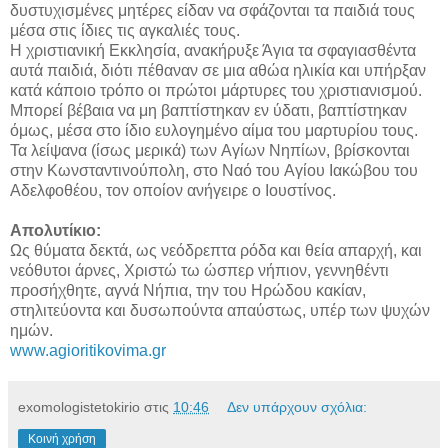
δυστυχισμένες μητέρες είδαν να σφάζονται τα παιδιά τους
μέσα στις ίδιες τις αγκαλιές τους.
Η χριστιανική Εκκλησία, ανακήρυξε Άγια τα σφαγιασθέντα
αυτά παιδιά, διότι πέθαναν σε μια αθώα ηλικία και υπήρξαν
κατά κάποιο τρόπο οι πρώτοι μάρτυρες του χριστιανισμού.
Μπορεί βέβαια να μη βαπτίστηκαν εν ύδατι, βαπτίστηκαν
όμως, μέσα στο ίδιο ευλογημένο αίμα του μαρτυρίου τους.
Τα λείψανα (ίσως μερικά) των Aγίων Νηπίων, βρίσκονται
στην Kωνσταντινούπολη, στο Nαό του Aγίου Iακώβου του
Αδελφοθέου, τον οποίον ανήγειρε ο Iουστίνος.
Απολυτίκιο:
Ως θύματα δεκτά, ως νεόδρεπτα ρόδα και θεία απαρχή, και
νεόθυτοι άρνες, Χριστώ τω ώσπερ νήπιον, γεννηθέντι
προσήχθητε, αγνά Νήπια, την του Ηρώδου κακίαν,
στηλιτεύοντα και δυσωπούντα απαύστως, υπέρ των ψυχών
ημών.
www.agioritikovima.gr
exomologistetokirio
στις
10:46
Δεν υπάρχουν σχόλια:
Κοινή χρήση