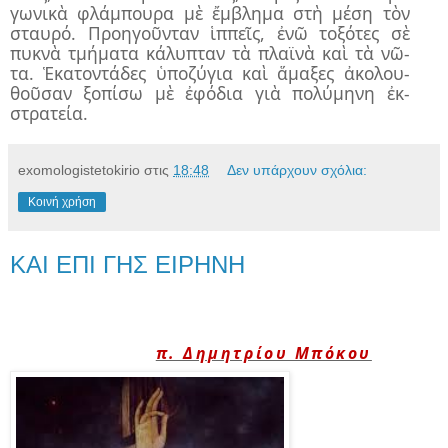
γω­νι­κὰ φλάμ­που­ρα μὲ ἔμ­βλη­μα στὴ μέ­ση τὸν
σταυ­ρό. Προ­η­γοῦν­ταν ἱπ­πεῖς, ἐ­νῶ το­ξό­τες σὲ
πυ­κνὰ τμή­μα­τα κά­λυ­πταν τὰ πλα­ϊ­νὰ καὶ τὰ νῶ­
τα. Ἑ­κα­τον­τά­δες ὑ­πο­ζύ­για καὶ ἅ­μα­ξες ἀ­κο­λου­
θοῦ­σαν ξο­πί­σω μὲ ἐ­φό­δια γιὰ πο­λύ­μη­νη ἐκ­
στρα­τεί­α.
exomologistetokirio
στις
18:48
Δεν υπάρχουν σχόλια:
Κοινή χρήση
ΚΑΙ ΕΠΙ ΓΗΣ ΕΙΡΗΝΗ
π. Δημητρίου Μπό­κου