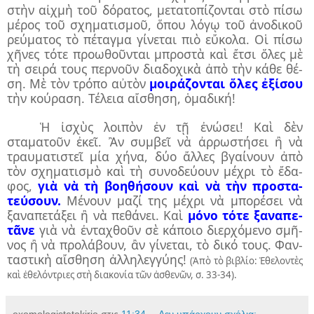
στὴν αἰχ­μὴ τοῦ δό­ρα­τος, με­τα­το­πί­ζον­ται στὸ πί­σω
μέ­ρος τοῦ σχη­μα­τι­σμοῦ, ὅ­που λό­γῳ τοῦ ἀ­νο­δι­κοῦ
ρεύ­μα­τος τὸ πέ­ταγ­μα γί­νε­ται πιὸ εὔ­κο­λα. Οἱ πί­σω
χῆ­νες τό­τε προ­ω­θοῦν­ται μπρο­στὰ καὶ ἔ­τσι ὅ­λες μὲ
τὴ σει­ρά τους περ­νοῦν δι­α­δο­χι­κὰ ἀ­πὸ τὴν κά­θε θέ­
ση. Μὲ τὸν τρό­πο αὐ­τὸν
μοι­ρά­ζον­ται ὅ­λες ἐ­ξί­σου
τὴν κού­ρα­ση. Τέ­λεια αἴ­σθη­ση, ὁ­μα­δι­κή!
Ἡ ἰ­σχὺς λοι­πὸν ἐν τῇ ἐ­νώ­σει! Καὶ δὲν
σταματοῦν ἐκεῖ. Ἂν συμ­βεῖ νὰ ἀρ­ρω­στή­σει ἢ νὰ
τραυ­μα­τι­στεῖ μί­α χή­να, δύ­ο ἄλ­λες βγαί­νουν ἀ­πὸ
τὸν σχη­μα­τι­σμὸ καὶ τὴ συ­νο­δεύ­ουν μέχρι τὸ ἔ­δα­
φος,
γιὰ νὰ τὴ βο­η­θή­σουν καὶ νὰ τὴν προ­στα­
τεύ­σουν.
Μέ­νουν μα­ζί της μέ­χρι νὰ μπο­ρέ­σει νὰ
ξα­να­πε­τά­ξει ἢ νὰ πε­θά­νει. Καὶ
μό­νο τό­τε ξα­να­πε­
τᾶ­νε
γιὰ νὰ ἐν­τα­χθοῦν σὲ κά­ποι­ο δι­ερ­χό­με­νο σμῆ­
νος ἢ νὰ προ­λά­βουν, ἂν γίνεται, τὸ δι­κό τους. Φαν­
τα­στι­κὴ αἴσθηση ἀλληλεγγύης!
(Ἀπὸ τὸ βιβλίο: Ἐθελοντὲς
καὶ ἐθελόντριες στὴ διακονία τῶν ἀσθενῶν, σ. 33-34).