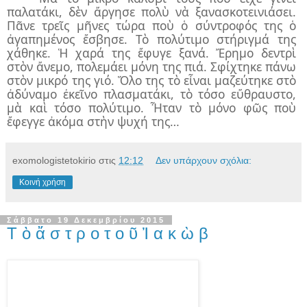
παλατάκι, δὲν ἄργησε πολὺ νὰ ξανασκοτεινιάσει.
Πᾶνε τρεῖς μῆνες τώρα ποὺ ὁ σύντροφός της ὁ
ἀγαπημένος ἔσβησε. Τὸ πολύτιμο στήριγμά της
χάθηκε. Ἡ χαρά της ἔφυγε ξανά. Ἔρημο δεντρὶ
στὸν ἄνεμο, πολεμάει μόνη της πιά. Σφίχτηκε πάνω
στὸν μικρό της γιό. Ὅλο της τὸ εἶναι μαζεύτηκε στὸ
ἀδύναμο ἐκεῖνο πλασματάκι, τὸ τόσο εὔθραυστο,
μὰ καὶ τόσο πολύτιμο. Ἦταν τὸ μόνο φῶς ποὺ
ἔφεγγε ἀκόμα στὴν ψυχή της…
exomologistetokirio
στις
12:12
Δεν υπάρχουν σχόλια:
Κοινή χρήση
Σάββατο 19 Δεκεμβρίου 2015
Τ ὸ ἄ σ τ ρ ο τ ο ῦ Ἰ α κ ὼ β