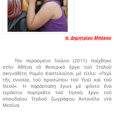
π. Δημητρίου Μπόκου
Τὸν περασμένο Ἰούνιο (2011) παίχθηκε
στὴν Ἀθήνα τὸ θεατρικὸ ἔργο τοῦ Ἰταλοῦ
σκηνοθέτη Ρομέο Καστελούτσι μὲ τίτλο: «Περὶ
τῆς ἐννοίας τοῦ προσώπου τοῦ Υἱοῦ καὶ τοῦ
Θεοῦ». Ἡ παράσταση ἔγινε μὲ φόντο ἕνα
τεράστιο πορτραῖτο τοῦ Ἰησοῦ, ἔργο τοῦ
σπουδαίου Ἰταλοῦ ζωγράφου Ἀντονέλο ντὰ
Μεσίνα.