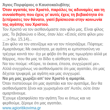
Άγιος Πορφύριος ο Καυσοκαλυβίτης
Όταν αγαπάς τον Χριστό, παρόλες τις αδυναμίες και τη
συναίσθηση που έχεις γι’ αυτές έχεις τη βεβαιότητα ότι
ξεπέρασες τον θάνατο, γιατί βρίσκεσαι στην κοινωνία
της αγάπης του Χριστού.
Τον Χριστό να τον αισθανόμαστε σαν φίλο μας. Είναι φίλος
μας. Το βεβαιώνει ο ίδιος, όταν λέει: «Εσείς είστε φίλοι μου
…;» (Ιω. 15,14)...
Σαν φίλο να τον ατενίζομε και να τον πλησιάζομε. Πέφτομε;
Αμαρτάνομε; Με οικειότητα, με αγάπη κι εμπιστοσύνη να
τρέχομε κοντά του· όχι με φόβο ότι θα μας τιμωρήσει αλλά με
θάρρος, που θα μας το δίδει η αίσθηση του φίλου.
Να του πούμε: «Κύριε, το έκανα, έπεσα, συγχώρεσέ με».
Αλλά συγχρόνως να αισθανόμαστε ότι μας αγαπάει, ότι μας
δέχεται τρυφερά, με αγάπη και μας συγχωρεί.
Να μη μας χωρίζει απ’ τον Χριστό η αμαρτία.
Όταν πιστεύουμε ότι μας αγαπάει και τον αγαπάμε, δεν θα
αισθανόμαστε ξένοι και χωρισμένοι απ’ Αυτόν, ούτε όταν
αμαρτάνουμε.
Έχουμε εξασφαλίσει την αγάπη Του κι όπως και να
φερθούμε, ξέρομε ότι μας αγαπάει.
www.agioritikovima.gr