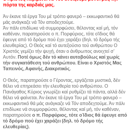
πόρτα της καρδιάς μας.
Άν έκανε τά έργα Του μέ τρόπο φανερό – εκκωφαντικό θά
μάς ανάγκαζε νά Τόν αποδεχτούμε.
Άν πάλι επιδίωκε νά συμμορφώσει, θέλοντας καί μή, τόν
καθέναν, παρατηρούσε ο π. Πορφύριος, τότε οΊδιος θά
έφευγε από τό δρόμο πού έχει χαράξει (δηλ. τό δρόμο τής
ελευθερίας). Ο Θεός καί τό αυτεξούσιο τού ανθρώπου Ο
Χριστός γεμίζει τήν ψυχή, όταν ο άνθρωπος ανοιχτεί σ’
Αυτόν.
Ποτέ όμως δέν τό κάνει αυτοβούλως καί χωρίς
τήν συγκατάθεση τού ανθρώπου. Είναι ο Χριστός Μας
Ταπεινός, Αφανής, Διακριτικός.
Ο Θεός, παρατηρούσε ο Γέροντας, εργάζεται μυστικά, δέν
θέλει νά επηρεάσει τήν ελευθερία τού ανθρώπου. Ο
Πανάγαθος Κύριος γνωρίζει καί ρυθμίζει τά πάντα, αλλά δέν
θέλει νά φαίνεται. Άν έκανε τά έργα Του μέ τρόπο φανερό –
εκκωφαντικό θά μάς ανάγκαζε νά Τόν αποδεχτούμε. Άν πάλι
επιδίωκε νά συμμορφώσει, θέλοντας καί μή, τόν καθέναν,
παρατηρούσε
ο π. Πορφύριος, τότε οΊδιος θά έφευγε από
τό δρόμο πού έχει χαράξει (δηλ. τό δρόμο τής
ελευθερίας).