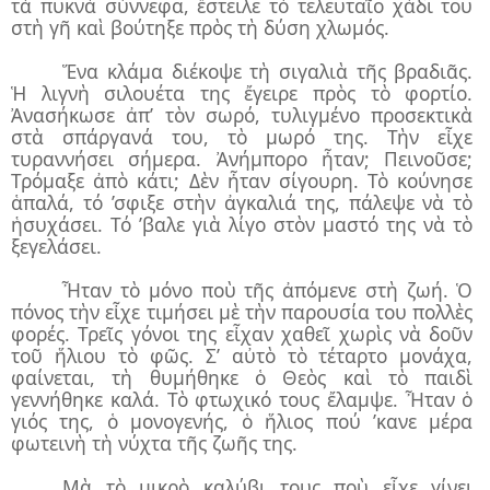
τὰ πυκνὰ σύννεφα, ἔστειλε τὸ τελευταῖο χάδι του
στὴ γῆ καὶ βούτηξε πρὸς τὴ δύση χλωμός.
Ἕνα κλάμα διέκοψε τὴ σιγαλιὰ τῆς βραδιᾶς.
Ἡ λιγνὴ σιλουέτα της ἔγειρε πρὸς τὸ φορτίο.
Ἀνασήκωσε ἀπ’ τὸν σωρό, τυλιγμένο προσεκτικὰ
στὰ σπάργανά του, τὸ μωρό της. Τὴν εἶχε
τυραννήσει σήμερα. Ἀνήμπορο ἦταν; Πεινοῦσε;
Τρόμαξε ἀπὸ κάτι; Δὲν ἦταν σίγουρη. Τὸ κούνησε
ἁπαλά, τό ’σφιξε στὴν ἀγκαλιά της, πάλεψε νὰ τὸ
ἡσυχάσει. Τό ’βαλε γιὰ λίγο στὸν μαστό της νὰ τὸ
ξεγελάσει.
Ἦταν τὸ μόνο ποὺ τῆς ἀπόμενε στὴ ζωή. Ὁ
πόνος τὴν εἶχε τιμήσει μὲ τὴν παρουσία του πολλὲς
φορές. Τρεῖς γόνοι της εἶχαν χαθεῖ χωρὶς νὰ δοῦν
τοῦ ἥλιου τὸ φῶς. Σ’ αὐτὸ τὸ τέταρτο μονάχα,
φαίνεται, τὴ θυμήθηκε ὁ Θεὸς καὶ τὸ παιδὶ
γεννήθηκε καλά. Τὸ φτωχικό τους ἔλαμψε. Ἦταν ὁ
γιός της, ὁ μονογενής, ὁ ἥλιος πού ’κανε μέρα
φωτεινὴ τὴ νύχτα τῆς ζωῆς της.
Μὰ τὸ μικρὸ καλύβι τους ποὺ εἶχε γίνει