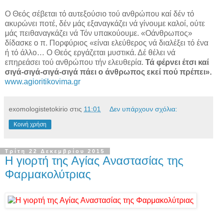
Ο Θεός σέβεται τό αυτεξούσιο τού ανθρώπου καί δέν τό
ακυρώνει ποτέ, δέν μάς εξαναγκάζει νά γίνουμε καλοί, ούτε
μάς πειθαναγκάζει νά Τόν υπακούουμε. «Οάνθρωπος»
δίδασκε ο π. Πορφύριος «είναι ελεύθερος νά διαλέξει τό ένα
ή τό άλλο… Ο Θεός εργάζεται μυστικά. Δέ θέλει νά
επηρεάσει τού ανθρώπου τήν ελευθερία.
Τά φέρνει έτσι καί
σιγά-σιγά-σιγά-σιγά πάει ο άνθρωπος εκεί πού πρέπει».
www.agioritikovima.gr
exomologistetokirio
στις
11:01
Δεν υπάρχουν σχόλια:
Κοινή χρήση
Τρίτη 22 Δεκεμβρίου 2015
Η γιορτή της Αγίας Αναστασίας της
Φαρμακολύτριας