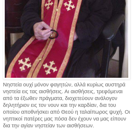
Νηστεία ουχί μόνον φαγητών, αλλά κυρίως αυστηρά
νηστεία εις τας αισθήσεις. Αι αισθήσεις, τρεφόμεναι
από τα έξωθεν πράγματα, διοχετεύουν ανάλογον
δηλητήριον εις τον νουν και την καρδίαν, δια του
οποίου αποθνήσκει από Θεού η ταλαίπωρος ψυχή. Οι
νηπτικοί πατέρες μας πόσα δεν έχουν να μας είπουν
δια την αγίαν νηστείαν των αισθήσεων.