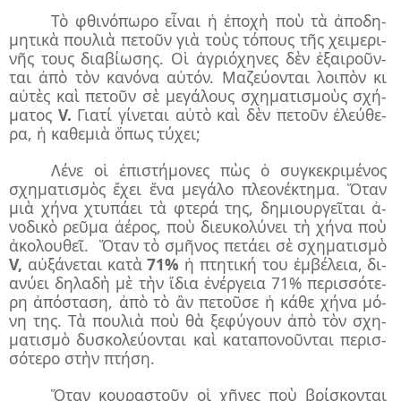
Τὸ φθι­νό­πω­ρο εἶ­ναι ἡ ἐ­πο­χὴ ποὺ τὰ ἀ­πο­δη­
μη­τι­κὰ που­λιὰ πε­τοῦν γιὰ τοὺς τό­πους τῆς χει­με­ρι­
νῆς τους δι­α­βί­ω­σης. Οἱ ἀ­γρι­ό­χη­νες δὲν ἑ­ξαι­ροῦν­
ται ἀ­πὸ τὸν κα­νό­να αὐ­τόν. Μα­ζεύ­ον­ται λοι­πὸν κι
αὐ­τὲς καὶ πε­τοῦν σὲ με­γά­λους σχη­μα­τι­σμοὺς σχή­
μα­τος
V.
Για­τί γί­νε­ται αὐ­τὸ καὶ δὲν πε­τοῦν ἐ­λεύ­θε­
ρα, ἡ κα­θε­μιὰ ὅ­πως τύ­χει;
Λέ­νε οἱ ἐ­πι­στή­μο­νες πὼς ὁ συγ­κε­κρι­μέ­νος
σχη­μα­τι­σμὸς ἔ­χει ἕ­να με­γά­λο πλε­ο­νέ­κτη­μα. Ὅ­ταν
μιὰ χή­να χτυ­πά­ει τὰ φτε­ρά της, δη­μι­ουρ­γεῖ­ται ἀ­
νο­δι­κὸ ρεῦ­μα ἀ­έ­ρος, ποὺ δι­ευ­κο­λύ­νει τὴ χή­να ποὺ
ἀ­κο­λου­θεῖ.
Ὅ­ταν τὸ σμῆ­νος πε­τά­ει σὲ σχη­μα­τι­σμὸ
V,
αὐ­ξά­νε­ται κα­τὰ
71%
ἡ πτη­τι­κή του ἐμ­βέ­λεια, δι­
α­νύ­ει δη­λα­δὴ μὲ τὴν ἴ­δια ἐ­νέρ­γεια 71% πε­ρισ­σό­τε­
ρη ἀ­πό­στα­ση, ἀ­πὸ τὸ ἂν πε­τοῦ­σε ἡ κά­θε χή­να μό­
νη της. Τὰ που­λιὰ ποὺ θὰ ξε­φύ­γουν ἀ­πὸ τὸν σχη­
μα­τι­σμὸ δυ­σκο­λεύ­ον­ται καὶ κα­τα­πο­νοῦν­ται πε­ρισ­
σό­τε­ρο στὴν πτή­ση.
Ὅ­ταν κου­ρα­στοῦν οἱ χῆ­νες ποὺ βρί­σκον­ται