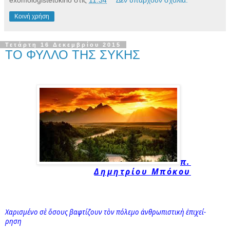
exomologistetokirio
στις
11:34
Δεν υπάρχουν σχόλια:
Κοινή χρήση
Τετάρτη 16 Δεκεμβρίου 2015
ΤΟ ΦΥΛΛΟ ΤΗΣ ΣΥΚΗΣ
π.
Δημητρίου Μπόκου
Χα­ρι­σμέ­νο σὲ ὅ­σους βα­φτί­ζουν τὸν πό­λε­μο ἀν­θρω­πι­στι­κὴ ἐ­πι­χεί­
ρη­ση