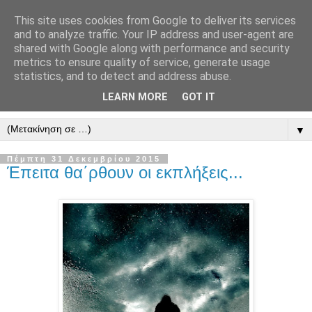
This site uses cookies from Google to deliver its services
" Εξομολογεῖσθε τῶ Κυρίῳ
and to analyze traffic. Your IP address and user-agent are
shared with Google along with performance and security
"
metrics to ensure quality of service, generate usage
statistics, and to detect and address abuse.
ὃτι ἀγαθός, ὃτι εἰς τόν αἰῶνα τό ἔλεος αὐτοῦ. Αλληλούϊα.
LEARN MORE
GOT IT
▼
Πέμπτη 31 Δεκεμβρίου 2015
Έπειτα θα΄ρθουν οι εκπλήξεις...