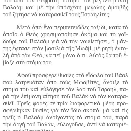
του ἀ­πὸ τὸν Εὐ­φρά­τη πο­τα­μὸ τὸν με­γά­λο μάν­τη
Βα­λα­ὰμ καὶ μὲ τὴν ὑ­πό­σχε­ση με­γά­λης ἀ­μοι­βῆς
τοῦ ζή­τη­σε νὰ κα­τα­ρα­σθεῖ τοὺς Ἰσ­ρα­η­λί­τες.
Με­τὰ ἀ­πὸ ἕ­να πε­ρι­πε­τει­ῶ­δες τα­ξί­δι, κα­τὰ τὸ
ὁ­ποῖ­ο ὁ Θε­ὸς χρη­σι­μο­ποί­η­σε ἀ­κό­μα καὶ τὸ γα­ϊ­
δού­ρι τοῦ Βα­λα­ὰμ γιὰ νὰ τὸν νου­θε­τή­σει, ὁ μάν­
της ἔ­φτα­σε στὸν βα­σι­λιὰ τῆς Μω­άβ, μὲ ρη­τὴ ἐν­το­
λή ἀ­πὸ τὸν Θε­ό, νὰ πεῖ μό­νο ὅ,τι
Αὐ­τὸς θὰ τοῦ ἔ­
βα­ζε στὸ στό­μα του.
Ἀ­φοῦ πρό­σφε­ρε θυ­σί­ες στὸ εἴ­δω­λο τοῦ Βά­αλ
ποὺ λα­τρευ­ό­ταν ἀ­πὸ τοὺς Μω­α­βί­τες, ἄ­νοι­ξε τὸ
στό­μα του καὶ εὐ­λό­γη­σε τὸν λα­ὸ τοῦ Ἰσ­ρα­ήλ, πα­
ρὰ τὴν ἐ­πί­μο­νη αἴ­τη­ση τοῦ Βα­λὰκ νὰ τὸν κα­τα­ρα­
σθεῖ. Τρεῖς φο­ρὲς σὲ τρί­α δι­α­φο­ρε­τι­κὰ μέ­ρη προ­
σφέρ­θη­καν θυ­σί­ες γιὰ τὸν ἴ­διο σκο­πό, μὰ καὶ τὶς
τρεῖς ὁ Βα­λα­ὰμ ἀ­νοί­γον­τας τὸ στό­μα του, πα­ρὰ
τὴν ὀρ­γὴ τοῦ Βα­λάκ, εὐ­λο­γοῦ­σε, ἀν­τὶ νὰ κα­τα­ρι­έ­