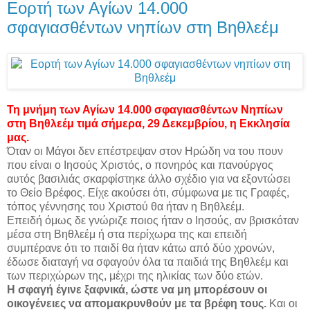
Εορτή των Αγίων 14.000
σφαγιασθέντων νηπίων στη Βηθλεέμ
Τη μνήμη των Αγίων 14.000 σφαγιασθέντων Νηπίων
στη Βηθλεέμ τιμά σήμερα, 29 Δεκεμβρίου, η Εκκλησία
μας.
Όταν οι Μάγοι δεν επέστρεψαν στον Ηρώδη να του πουν
που είναι ο Ιησούς Χριστός, ο πονηρός και πανούργος
αυτός βασιλιάς σκαρφίστηκε άλλο σχέδιο για να εξοντώσει
το Θείο Βρέφος. Είχε ακούσει ότι, σύμφωνα με τις Γραφές,
τόπος γέννησης του Χριστού θα ήταν η Βηθλεέμ.
Επειδή όμως δε γνώριζε ποιος ήταν ο Ιησούς, αν βρισκόταν
μέσα στη Βηθλεέμ ή στα περίχωρα της και επειδή
συμπέρανε ότι το παιδί θα ήταν κάτω από δύο χρονών,
έδωσε διαταγή να σφαγούν όλα τα παιδιά της Βηθλεέμ και
των περιχώρων της, μέχρι της ηλικίας των δύο ετών.
Η σφαγή έγινε ξαφνικά, ώστε να μη μπορέσουν οι
οικογένειες να απομακρυνθούν με τα βρέφη τους.
Και οι