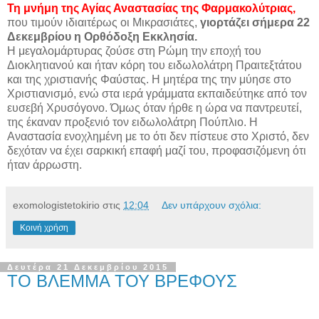
Τη μνήμη της Αγίας Αναστασίας της Φαρμακολύτριας,
που τιμούν ιδιαιτέρως οι Μικρασιάτες,
γιορτάζει σήμερα 22
Δεκεμβρίου η Ορθόδοξη Εκκλησία.
Η μεγαλομάρτυρας ζούσε στη Ρώμη την εποχή του
Διοκλητιανού και ήταν κόρη του ειδωλολάτρη Πραιτεξτάτου
και της χριστιανής Φαύστας. Η μητέρα της την μύησε στο
Χριστιανισμό, ενώ στα ιερά γράμματα εκπαιδεύτηκε από τον
ευσεβή Χρυσόγονο. Όμως όταν ήρθε η ώρα να παντρευτεί,
της έκαναν προξενιό τον ειδωλολάτρη Πούπλιο. Η
Αναστασία ενοχλημένη με το ότι δεν πίστευε στο Χριστό, δεν
δεχόταν να έχει σαρκική επαφή μαζί του, προφασιζόμενη ότι
ήταν άρρωστη.
exomologistetokirio
στις
12:04
Δεν υπάρχουν σχόλια:
Κοινή χρήση
Δευτέρα 21 Δεκεμβρίου 2015
ΤΟ ΒΛΕΜΜΑ ΤΟΥ ΒΡΕΦΟΥΣ