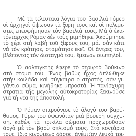
Μὲ τὰ τε­λευ­ταῖ­α λό­για τοῦ βα­σι­λιὰ Γό­μερ
οἱ ἀρ­χη­γοὶ ὕ­ψω­σαν τὰ ξί­φη τους καὶ οἱ πο­λε­μι­
στὲς ἐ­πευ­φή­μη­σαν τὸν βα­σι­λιά τους. Μὰ ὁ ἑ­κα­
τόν­ταρ­χος Ρό­μαν δὲν τοὺς μι­μή­θη­κε. Ἀ­κούμ­πη­σε
τὸ χέ­ρι στὴ λα­βὴ τοῦ ξί­φους του, μά, σὰν κά­τι
νὰ τὸν κρά­τη­σε, στα­μά­τη­σε ἐ­κεῖ. Οἱ ἄν­τρες του,
βλέ­πον­τας τὸν δι­σταγ­μό του, ἔ­μει­ναν σι­ω­πη­λοί.
Ὁ σαλ­πιγ­κτὴς ἔ­φε­ρε τὸ στρι­φτὸ βού­κι­νο
στὸ στό­μα του. Ἕ­νας βα­θὺς ἦ­χος ἁ­πλώ­θη­κε
στὴν κοι­λά­δα καὶ σύγ­και­ρα ὁ στρα­τός, σὰν γι­
γάν­τιο σῶ­μα, κι­νή­θη­κε μπρο­στά. Ἡ πα­νί­σχυ­ρη
στρα­τιὰ τῆς με­γά­λης αὐ­το­κρα­το­ρί­ας ξε­κι­νοῦ­σε
γιὰ τὴ νέ­α της ἀ­πο­στο­λή.
Ὁ Ρό­μαν σπι­ρού­νι­σε τὸ ἄ­λο­γό του βα­ρύ­
θυ­μος. Γύ­ρω του ὑ­ψω­νό­ταν μιὰ βου­ε­ρὴ σύγ­χυ­
ση, κα­θὼς τὰ ποι­κί­λα σώ­μα­τα προ­χω­ροῦ­σαν
ἀρ­γὰ μὲ τὸν βα­ρὺ ὁ­πλι­σμό τους. Στὰ κον­τά­ρια
τους, ἴ­διο κι­νού­με­νο δά­σος, ἀ­νέ­μι­ζαν λευ­κὰ τρι­