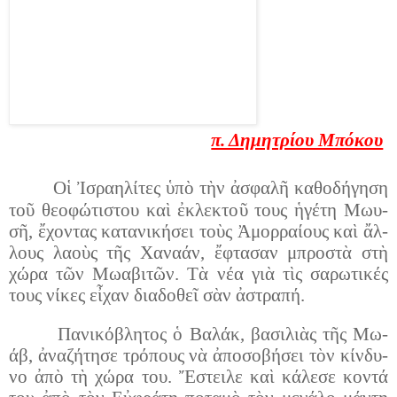
π. Δη­μη­τρί­ου Μπό­κου
Οἱ Ἰσ­ρα­η­λί­τες ὑ­πὸ τὴν ἀ­σφα­λῆ κα­θο­δή­γη­ση
τοῦ θε­ο­φώ­τι­στου καὶ ἐ­κλε­κτοῦ τους ἡ­γέ­τη Μω­υ­
σῆ, ἔ­χον­τας κα­τα­νι­κή­σει τοὺς Ἀ­μορ­ραί­ους καὶ ἄλ­
λους λα­οὺς τῆς Χα­να­άν, ἔ­φτα­σαν μπρο­στὰ στὴ
χώ­ρα τῶν Μω­α­βι­τῶν. Τὰ νέ­α γιὰ τὶς σα­ρω­τι­κές
τους νί­κες εἶ­χαν δι­α­δο­θεῖ σὰν ἀ­στρα­πή.
Πα­νι­κό­βλη­τος ὁ Βα­λάκ, βα­σι­λιὰς τῆς Μω­
άβ, ἀ­να­ζή­τη­σε τρό­πους νὰ ἀ­πο­σο­βή­σει τὸν κίν­δυ­
νο ἀ­πὸ τὴ χώ­ρα του. Ἔ­στει­λε
καὶ κά­λε­σε κον­τά