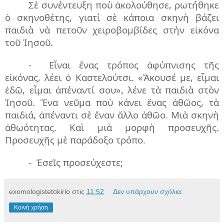
Σὲ συνέντευξη ποὺ ἀκολούθησε, ρωτήθηκε
ὁ σκηνοθέτης, γιατί σὲ κάποια σκηνὴ βάζει
παιδιὰ νὰ πετοῦν χειροβομβίδες στὴν εἰκόνα
τοῦ Ἰησοῦ.
-
Εἶναι ἕνας τρόπος ἀφύπνισης τῆς
εἰκόνας, λέει ὁ Καστελούτσι. «Ἄκουσέ με, εἶμαι
ἐδῶ, εἶμαι ἀπέναντί σου», λένε τὰ παιδιὰ στὸν
Ἰησοῦ. Ἕνα νεῦμα ποὺ κάνει ἕνας ἀθῶος, τὰ
παιδιά, ἀπέναντι σὲ ἕναν ἄλλο ἀθῶο. Μιὰ σκηνὴ
ἀθωότητας. Καὶ μιὰ μορφὴ προσευχῆς.
Προσευχῆς μὲ παράδοξο τρόπο.
-
Ἐσεῖς προσεύχεστε;
exomologistetokirio
στις
11:52
Δεν υπάρχουν σχόλια:
Κοινή χρήση