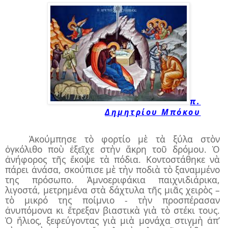
π.
Δημητρίου Μπόκου
Ἀκούμπησε τὸ φορτίο μὲ τὰ ξύλα στὸν
ὀγκόλιθο ποὺ ἐξεῖχε στὴν ἄκρη τοῦ δρόμου. Ὁ
ἀνήφορος τῆς ἔκοψε τὰ πόδια. Κοντοστάθηκε νὰ
πάρει ἀνάσα, σκούπισε μὲ τὴν ποδιὰ τὸ ξαναμμένο
της πρόσωπο. Ἀμνοεριφάκια παιχνιδιάρικα,
λιγοστά, μετρημένα στὰ δάχτυλα τῆς μιᾶς χειρὸς –
τὸ μικρό της ποίμνιο - τὴν προσπέρασαν
ἀνυπόμονα κι ἔτρεξαν βιαστικὰ γιὰ τὸ στέκι τους.
Ὁ ἥλιος, ξεφεύγοντας γιὰ μιὰ μονάχα στιγμὴ ἀπ’