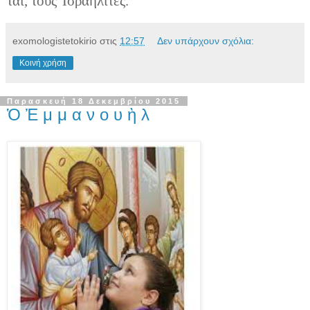
ται, τοὺς Ἰσ­ρα­η­λί­τες.
exomologistetokirio
στις
12:57
Δεν υπάρχουν σχόλια:
Κοινή χρήση
Παρασκευή 18 Δεκεμβρίου 2015
Ὁ Ἐ μ μ α ν ο υ ὴ λ