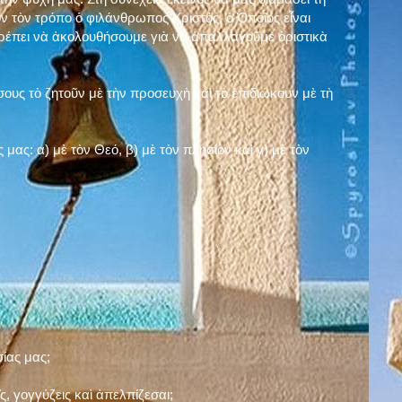
ν τὸν τρόπο ὁ φιλάνθρωπος Χριστός, ὁ Ὁποῖος εἶναι
πρέπει νὰ ἀκολουθήσουμε γιὰ νὰ ἀπαλλαγοῦμε ὁριστικὰ
ους τὸ ζητοῦν μὲ τὴν προσευχὴ καὶ τὸ ἐπιδιώκουν μὲ τὴ
ς μας: α)
μὲ τὸν Θεό
, β)
μὲ τὸν πλησίον
καὶ γ)
μὲ τὸν
σίας μας;
, γογγύζεις καὶ ἀπελπίζεσαι;