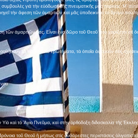
 συμβουλὲς γιὰ τὴν εὐόδωση τῆς πνευματικῆς μας πορείας. Μ' αὐτὸ
ηγεῖ τὴν ἄφεση τῶν ἁμαρτιῶν καὶ μᾶς ὑποδεικνύει τὸ δρόμο ποὺ 
η τῶν ἁμαρτιῶν μας. Εἶναι ἕνα δῶρο τοῦ Θεοῦ ποὺ χαρίζεται σὲ ὅσ
 βοηθήσουν τὰ παρακάτω ἐρωτήματα, τὰ ὁποῖα ἀφοροῦν στὶς σχέσει
ένου
ν Υἱὸ καὶ τὸ Ἅγιο Πνεῦμα, καὶ στὴν ὀρθόδοξη διδασκαλία τῆς Ἐκκλη
ρόνοια τοῦ Θεοῦ ἢ μήπως στὶς δυσάρεστες περιστάσεις ὀλιγοπιστεῖς