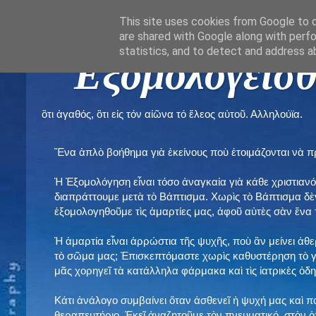
This site uses cookies from Google to de
are shared with Google along with perfo
statistics, and to detect and address a
" Εξομολογεῖσθ
ὃτι ἀγαθός, ὃτι εἰς τόν αἰῶνα τό ἔλεος αὐτοῦ. Αλληλούϊα.
Ἕνα ἁπλὸ βοήθημα γιὰ ἐκείνους ποὺ ἑτοιμάζονται νὰ 
Ἡ Ἐξομολόγηση εἶναι τόσο ἀναγκαία γιὰ κάθε χριστιανό
διαπράττουμε μετὰ τὸ Βάπτισμα. Χωρὶς τὸ Βάπτισμα δ
ἐξομολογηθοῦμε τὶς ἁμαρτίες μας, ἀφοῦ αὐτὲς σὰν ἕνα 
Ἡ ἁμαρτία εἶναι ἀρρώστια τῆς ψυχῆς, ποὺ ἂν μείνει ἀθ
τὸ σῶμα μας; Ἐπισκεπτόμαστε χωρὶς καθυστέρηση τὸ γι
μᾶς χορηγεῖ τὰ κατάλληλα φάρμακα καὶ τὶς ἰατρικὲς ὁ
Κάτι ἀνάλογο συμβαίνει ὅταν ἀσθενεῖ ἡ ψυχή μας καὶ 
θεραπευτήριο. Ἐκεῖ ἀναζητοῦμε τὸν πνευματικό, στὸν ὁ