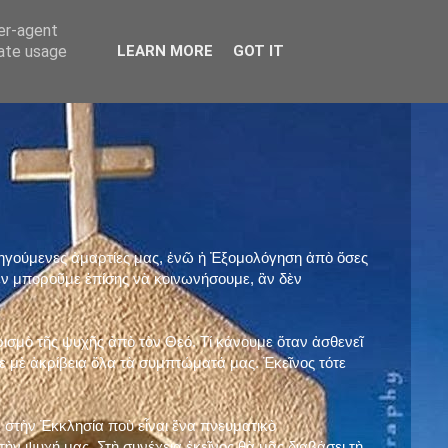
ser-agent
rate usage
LEARN MORE
GOT IT
προηγούμενες ἁμαρτίες μας, ἐνῶ ἡ Ἐξομολόγηση ἀπὸ ὅσες
ὲν μποροῦμε ἐπίσης νὰ κοινωνήσουμε, ἂν δὲν
ρισμὸ τῆς ψυχῆς ἀπὸ τὸν Θεό. Τί κάνουμε ὅταν ἀσθενεῖ
 μὲ ἀκρίβεια ὅλα τὰ συμπτώματά μας. Ἐκεῖνος τότε
 στὴν Ἐκκλησία ποὺ εἶναι ἕνα πνευματικὸ
ὴν ψυχή μας. Στὴ συνέχεια ἐκεῖνος θὰ μᾶς διαβάσει τὴ