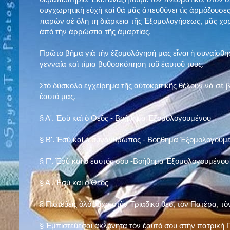
συγχωρητικὴ εὐχὴ καὶ θά μᾶς ἀπευθύνει τὶς ἁρμόζουσες
παρὼν σὲ ὅλη τη διάρκεια τῆς Ἐξομολογήσεως, μᾶς χορ
ἀπὸ τὴν ἀρρώστια τῆς ἁμαρτίας.
Πρῶτο βῆμα γιὰ τὴν ἐξομολόγησή μας εἶναι ἡ συναίσθησ
γενναία καὶ τίμια βυθοσκόπηση τοῦ ἑαυτοῦ τους.
Στὸ δύσκολο ἐγχείρημα τῆς αὐτοκριτικῆς θέλουν νὰ σὲ
ἑαυτό μας
.
§
Α'. Ἐσὺ καὶ ὁ Θεὸς - Βοήθημα Ἐξομολογουμένου
§
Β'. Ἐσὺ καὶ ὁ συνάνθρωπος - Βοήθημα Ἐξομολογουμ
§
Γ'. Ἐσὺ καὶ ὁ ἑαυτός σου -Βοήθημα Ἐξομολογουμένου
§ Α'. Ἐσὺ καὶ ὁ Θεὸς
§ Πιστεύεις ὁλόψυχα στὸν Τριαδικὸ θεό, τὸν Πατέρα, τὸ
§ Ἐμπιστεύεσαι ἀκλόνητα τὸν ἑαυτό σου στὴν πατρικὴ Π