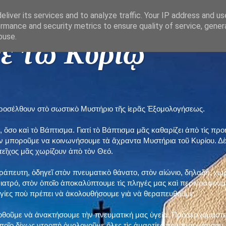
liver its services and to analyze traffic. Your IP address and u
rmance and security metrics to ensure quality of service, gene
buse.
ε τῶ Κυρίῳ "
προσέλθουν στὸ σωστικὸ Μυστήριο τῆς ἱερᾶς Ἐξομολογήσεως.
, ὅσο καὶ τὸ Βάπτισμα. Γιατί τὸ Βάπτισμα μᾶς καθαρίζει ἀπὸ τὶς 
ὲν μποροῦμε να κοινωνήσουμε τὰ ἄχραντα Μυστήρια τοῦ Κυρίου. Δ
τεῖχος μᾶς χωρίζουν ἀπὸ τὸν Θεό.
εράπευτη, ὁδηγεῖ στὸν πνευματικὸ θάνατο, στὸν αἰώνιο, δηλαδή, χω
ατρό, στὸν ὁποῖο ἀποκαλύπτουμε τὶς πληγές μας καὶ περιγράφουμε
δηγίες ποὺ πρέπει νὰ ἀκολουθήσουμε γιὰ νὰ θεραπευθοῦμε.
ποθοῦμε νὰ ἀνακτήσουμε τὴν πνευματική μας ὑγεία. Προσερχόμαστε
ποῖο δίχως ντροπὴ ὁμολογοῦμε ὅλες τὶς ἁμαρτίες ποὺ τραυμάτισαν τ