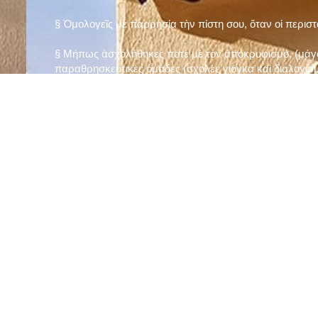
§ Ὁμολογεῖς μὲ παρρησία τὴν πίστη σου, ὅταν οἱ περισ
§ Μήπως ἀσχολήθηκες ποτὲ μὲ τὸν ἀποκρυφισμό, (μάγου
παραθρησκευτικὲς ὁμάδες (σχολὲς γιόγκα καὶ διαλογισμ
§ Μήπως πιστεύεις στὴν τύχη καὶ στὰ ὄνειρα ἢ ἀσχολεῖσα
ἀριθμός», «τὸ πέταλο φέρνει γούρι» κ.λπ.);
§ Προσεύχεσαι τακτικὰ καὶ προσεκτικὰ στὸ σπίτι σου (π
πρωτίστως τὸν Θεὸ γιὰ τὶς ποικίλες, φανερὲς καὶ ἀφανεῖ
§ Μελετᾶς καθημερινὰ τὴν Ἁγία Γραφὴ καὶ ἄλλα ψυχωφ
§ Νηστεύεις, ἂν δὲν ὑπάρχουν σοβαροὶ λόγοι ὑγείας, τὴ
§ Προσέρχεσαι τακτικὰ στὸ Μυστήριο τῆς Θείας Κοινωνί
§ Μήπως βλαστημᾶς τὸ ὄνομα τοῦ Χρίστου, τῆς Παναγί
§ Μήπως ὁρκίζεσαι χωρὶς λόγο ἢ ἀθέτησες τυχὸν ὅρκο