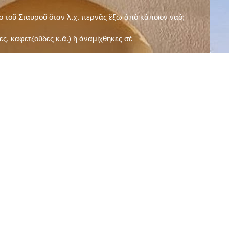
ῖο τοῦ Σταυροῦ ὅταν λ.χ. περνᾶς ἔξω ἀπὸ κάποιον ναό;
ς, καφετζοῦδες κ.ἅ.) ἢ ἀναμίχθηκες σὲ
δεισιδαιμονίες (π.χ. «τὸ 13 εἶναι γρουσούζικος
ακὴ καὶ τὶς μεγάλες γιορτές), εὐγνωμονώντας
;
νευματικοῦ σου;