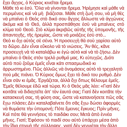
ἔχει ἄγχος, ὁ Κύριος κινεῖται ἤρεμα.
Μάθε τὸ κι ἐσύ. Ὅλα νὰ γίνονται ἤρεμα. Ἠρέμησε καὶ μάθε νὰ
περιμένεις καὶ νὰ μὴ βιάζεσαι. Μάθε στὴ ζωή σου, νὰ μὴ θὲς
νὰ μπαίνει ὁ Θεὸς στὸ δικό σου ἄγχος ἄλλωστε νὰ ἀγχώνεις
ἀκόμα καὶ τὸ Θεό, ἀλλὰ προσπάθησε ἐσὺ νὰ μπαίνεις στὸ
κλίμα τοῦ Θεοῦ. Στὸ κλίμα ἀκριβῶς αὐτῆς τῆς ὑπομονῆς, τῆς
ἀπαντοχῆς, τῆς ἠρεμίας, ὥστε νὰ μοιάζεις ἐσὺ στὸ...
Θεὸ κι ὄχι αὐτὸς σὲ σένα. Ἡ προσευχὴ θὰ σοὺ χαρίσει αὐτὸ
το δῶρο. Δὲν εἶναι εὔκολο νὰ τὸ νιώσεις. Ἂν θές, κᾶνε
προσευχὴ νὰ τὸ καταλάβω κι ἐγὼ αὐτὸ καὶ νὰ τὸ ζήσω. Δὲν
μπαίνει ὁ Θεὸς στὸν τρελὸ ρυθμό μας. Κι εὐτυχῶς. Διότι
αὐτὸ ποὺ ζοῦμε ἐμεῖς εἶναι κάτι σπασμωδικὸ κι
ἀρρωστημένο. Πῶς ἀλλιῶς νὰ ὀνομάσεις αὐτὸ τὸ τρεχαλητὸ
ποὺ μᾶς πιάνει. Ὁ Κύριος ὅμως ἔχει τὸ δικό του ρυθμό. Δὲν
εἶναι σὰν κι ἐμᾶς. Ἐργάζεται, ἀλλὰ ὄχι ὅπως θέλουμε ἐμεῖς.
Ἐμεῖς θέλουμε ἐδῶ καὶ τώρα. Κι ὁ Θεὸς μᾶς λέει: «Γιατί δὲν
κοιτᾶτε νὰ διδαχτεῖτε ἀπ' τὸν ἑαυτό σας; Γιατί δὲν κοιτᾶτε τὴν
κατασκευή σας, τὴ φύση σας, ὥστε νὰ κατανοήσετε πῶς σᾶς
ἔχω πλάσει; Δὲν καταλαβαίνετε ὅτι σᾶς ἔχω δώσει ἀφορμὲς
νὰ θυμάστε τὴν ὑπομονή; Πότε ἔμεινες ἔγκυος; Πρὶν μῆνες.
Καὶ πότε θὰ γεννήσεις τὸ παιδάκι σου; Μετὰ ἀπὸ ἐννέα
μῆνες. Γιατί; Ἐφόσον τὸ παιδί σου αὐτὸ ὑπάρχει μέσα ἀπὸ
τὴν ἴδια στιγμὴ τῆς σύλληψης, γιατί δὲν γεννιέται τὴν ἄλλη