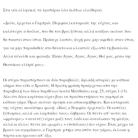
Στα νέα ελληνικά, το τροπάριο λέει (κάπως ελεύθερα):
«Δείτε, έρχεται ο Γαμπρός (Νυμφίος) καταμεσίς της νύχτας, και
καλότυχος ο δούλος, που θα τον βρει ξύπνιο, αλλά ανάξιος εκείνος που
θα πιαστεί στον ύπνο. Πρόσεχε λοιπόν, ψυχή μου, μην αφεθείς στον ύπνο,
για να μην παραδοθείς στο θάνατο και κλειστείς έξω από τη βασιλεία.
Αλλά σύνελθε και φώναξε: Είσαι Άγιος, Άγιος, Άγιος, Θεέ μας, μέσω της
Θεοτόκου ελέησέ μας».
Οι στίχοι παραπέμπουν σε δύο παραβολές, δηλαδή ιστορίες με κάποιο
νόημα που είπε ο Χριστός. Η πρώτη φράση προέρχεται από την
παραβολή των δέκα παρθένων (κατά Ματθαίον, κεφ. 25, στίχοι 1-13).
Λέει ότι δέκα κορίτσια είχαν βγει να προϋπαντήσουν το γαμπρό σε
κάποιο γάμο. Όμως εκείνος άργησε και αποκοιμήθηκαν. Και καταμεσίς
της νύχτας ακούστηκε φωνή: «Ιδού, ο Νυμφίος έρχεται!». Οι κοπέλες
ξύπνησαν, αλλά «οι λαμπάδες τους» έσβηναν. Οι πέντε απ’ αυτές (οι
«φρόνιμες» = συνετές) είχαν μαζί τους λάδι και ανανέωσαν τη φλόγα,
αλλά οι άλλες πέντε (οι «μωρές» = επιπόλαιες) δεν είχαν. Έτσι, μέχρι να
βρουν να αγοράσουν, ο Γαμπρός μπήκε στο σπίτι του γάμου, έκλεισε η
πόρτα και έμειναν απ’ έξω.