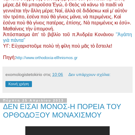
μέρα; Δὲ θὰ μποροῦσα Ἐγώ, ὁ Θεὸς νὰ κάνω τὸ παιδὶ νὰ
γεννιέται τὴν ἄλλη μέρα; Ναί, ἀλλὰ σὲ διδάσκω καὶ μ' αὐτὸν
τὸν τρόπο, ἐσένα ποὺ θὰ γίνεις μάνα, νὰ περιμένεις. Καὶ
ἐσένα ποὺ θὰ γίνεις πατέρας, ἐπίσης. Νὰ περιμένεις κι ἐσύ».
Μαθαίνεις τὴν ὑπομονή.
Ἀπόσπασμα ἀπ' τὸ βιβλίο τοῦ π.Ἀνδρέα Κονάνου
"Ἀγάπη
γιὰ πάντα"
ΥΓ: Εὐχαριστοῦμε πολὺ τὴ φίλη ποὺ μᾶς τὸ ἔστειλε!
Πηγή:
http://www.orthodoxia-ellhnismos.gr
exomologistetokirio
στις
10:06
Δεν υπάρχουν σχόλια:
Κοινή χρήση
Πέμπτη 25 Απριλίου 2013
ΔΕΝ ΕΙΣΑΙ ΜΟΝΟΣ-Η ΠΟΡΕΙΑ ΤΟΥ
ΟΡΘΟΔΟΞΟΥ ΜΟΝΑΧΙΣΜΟΥ