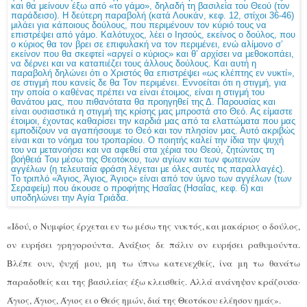
«Ιδού, ο Νυμφίος έρχεται εν τω μέσω της νυκτός, και μακάριος ο δούλος,
ον ευρήσει γρηγορούντα. Ανάξιος δε πάλιν ον ευρήσει ραθυμούντα.
Βλέπε ουν, ψυχή μου, μη τω ύπνω κατενεχθείς, ίνα μη τω θανάτω
παραδοθείς και της βασιλείας έξω κλεισθείς. Αλλά ανάνηψον κράζουσα·
Άγιος, Άγιος, Άγιος ει ο Θεός ημών, διά της Θεοτόκου ελέησον ημάς».