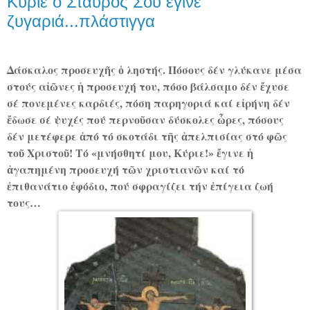
Κύριε ο Σταυρός Σου έγινε
ζυγαριά...πλάστιγγα
Δάσκαλος προσευχῆς ὁ ληστής. Πόσους δέν γλύκανε μέσα
στούς αἰῶνες ἡ προσευχή του, πόσο βάλσαμο δέν ἔχυσε
σέ πονεμένες καρδιές, πόση παρηγοριά καί εἰρήνη δέν
ἔδωσε σέ ψυχές πού περνοῦσαν δύσκολες ὧρες, πόσους
δέν μετέφερε ἀπό τό σκοτάδι τῆς ἀπελπισίας στό φῶς
τοῦ Χριστοῦ! Τό «μνήσθητί μου, Κύριε!» ἔγινε ἡ
ἀγαπημένη προσευχή τῶν χριστιανῶν καί τό
ἐπιθανάτιο ἐφόδιο, πού σφραγίζει τήν ἐπίγεια ζωή
τους…