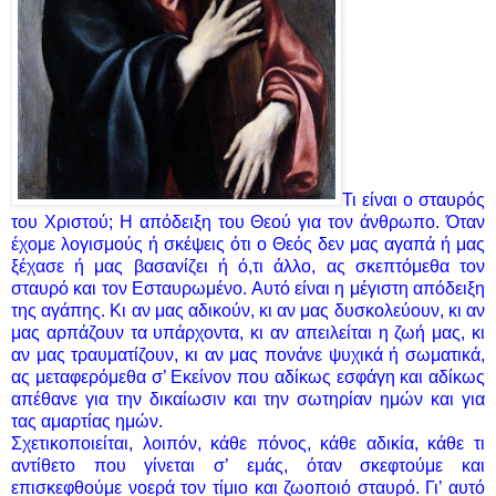
Τι είναι ο σταυρός
του Χριστού; Η απόδειξη του Θεού για τον άνθρωπο. Όταν
έχομε λογισμούς ή σκέψεις ότι ο Θεός δεν μας αγαπά ή μας
ξέχασε ή μας βασανίζει ή ό,τι άλλο, ας σκεπτόμεθα τον
σταυρό και τον Εσταυρωμένο. Αυτό είναι η μέγιστη απόδειξη
της αγάπης. Κι αν μας αδικούν, κι αν μας δυσκολεύουν, κι αν
μας αρπάζουν τα υπάρχοντα, κι αν απειλείται η ζωή μας, κι
αν μας τραυματίζουν, κι αν μας πονάνε ψυχικά ή σωματικά,
ας μεταφερόμεθα σ’ Εκείνον που αδίκως εσφάγη και αδίκως
απέθανε για την δικαίωσιν και την σωτηρίαν ημών και για
τας αμαρτίας ημών.
Σχετικοποιείται, λοιπόν, κάθε πόνος, κάθε αδικία, κάθε τι
αντίθετο που γίνεται σ’ εμάς, όταν σκεφτούμε και
επισκεφθούμε νοερά τον τίμιο και ζωοποιό σταυρό. Γι’ αυτό