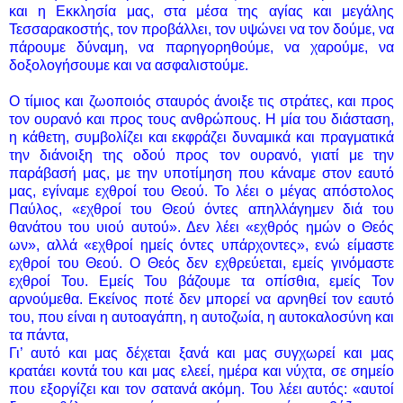
και η Εκκλησία μας, στα μέσα της αγίας και μεγάλης
Τεσσαρακοστής, τον προβάλλει, τον υψώνει να τον δούμε, να
πάρουμε δύναμη, να παρηγορηθούμε, να χαρούμε, να
δοξολογήσουμε και να ασφαλιστούμε.
Ο τίμιος και ζωοποιός σταυρός άνοιξε τις στράτες, και προς
τον ουρανό και προς τους ανθρώπους. Η μία του διάσταση,
η κάθετη, συμβολίζει και εκφράζει δυναμικά και πραγματικά
την διάνοιξη της οδού προς τον ουρανό, γιατί με την
παράβασή μας, με την υποτίμηση που κάναμε στον εαυτό
μας, εγίναμε εχθροί του Θεού. Το λέει ο μέγας απόστολος
Παύλος, «εχθροί του Θεού όντες απηλλάγημεν διά του
θανάτου του υιού αυτού». Δεν λέει «εχθρός ημών ο Θεός
ων», αλλά «εχθροί ημείς όντες υπάρχοντες», ενώ είμαστε
εχθροί του Θεού. Ο Θεός δεν εχθρεύεται, εμείς γινόμαστε
εχθροί Του. Εμείς Του βάζουμε τα οπίσθια, εμείς Τον
αρνούμεθα. Εκείνος ποτέ δεν μπορεί να αρνηθεί τον εαυτό
του, που είναι η αυτοαγάπη, η αυτοζωία, η αυτοκαλοσύνη και
τα πάντα,
Γι’ αυτό και μας δέχεται ξανά και μας συγχωρεί και μας
κρατάει κοντά του και μας ελεεί, ημέρα και νύχτα, σε σημείο
που εξοργίζει και τον σατανά ακόμη. Του λέει αυτός: «αυτοί