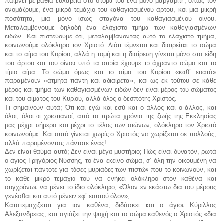
παίρνει με βαθιά ευλάβεια στο στόμα του ένα μόνο μαργαρίτη, όπως τον
ονομάζουμε, ένα μικρό τεμάχιο του καθαγιασμένου άρτου, και μια μικρή
ποσότητα, μια μόνο ίσως σταγόνα του καθαγιασμένου οίνου.
Μεταλαμβάνουμε δηλαδή ένα ελάχιστο τμήμα των καθαγιασμένων
ειδών. Και πιστεύουμε ότι, μεταλαμβάνοντας αυτό το ελάχιστο τμήμα,
κοινωνούμε ολόκληρο τον Χριστό. Διότι τέμνεται και διαιρείται το σώμα
και το αίμα του Κυρίου, αλλά η τομή και η διαίρεση γίνεται μόνο στα είδη
του άρτου και του οίνου υπό τα οποία έχουμε το άχραντο σώμα και το
τίμιο αίμα. Το σώμα όμως και το αίμα του Κυρίου «καθ’ ευατά»
παραμένουν «άτμητα πάντη και αδιαίρετα», και ως εκ τούτου σε κάθε
μέρος και τμήμα των καθαγιασμένων ειδών δεν είναι μέρος του σώματος
και του αίματος του Κυρίου, αλλά όλος ο δεσπότης Χριστός.
Τι σημαίνουν αυτά; Ότι και εγώ και εσύ και ο άλλος και ο άλλος, και
όλοι, όλοι οι χριστιανοί, από τα πρώτα χρόνια της ζωής της Εκκλησίας
μας μέχρι σήμερα και μέχρι το τέλος των αιώνων, ολόκληρο τον Χριστό
κοινωνούμε. Και αυτό γίνεται χωρίς ο Χριστός να χωρίζεται σε πολλούς,
αλλά παραμένοντας πάντοτε ένας!
Δεν είναι θαύμα αυτό; Δεν είναι μέγα μυστήριο; Πώς είναι δυνατόν, ρωτά
ο άγιος Γρηγόριος Νύσσης, το ένα εκείνο σώμα, σ’ όλη την οικουμένη να
χωρίζεται πάντοτε για τόσες μυριάδες των πιστών που το κοινωνούν, και
το κάθε μικρό τεμάχιό του να ανήκει ολόκληρο στον καθένα και
συγχρόνως να μένει το ίδιο ολόκληρο; «Όλον εν εκάστω δια του μέρους
γενέσθαι και αυτό μένειν εφ’ εαυτού όλον»;
Κατατεμαχίζεται για τον καθένα, διδάσκει και ο άγιος Κύριλλος
Αλεξανδρείας, και αγιάζει την ψυχή και το σώμα καθενός ο Χριστός «δια