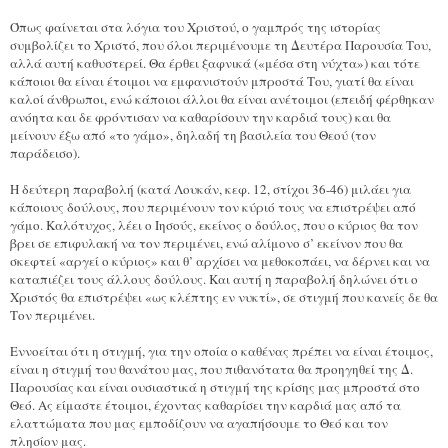
Όπως φαίνεται στα λόγια του Χριστού, ο γαμπρός της ιστορίας
συμβολίζει το Χριστό, που όλοι περιμένουμε τη Δευτέρα Παρουσία Του,
αλλά αυτή καθυστερεί. Θα έρθει ξαφνικά («μέσα στη νύχτα») και τότε
κάποιοι θ
α είναι έτοιμοι να εμφανιστούν μπροστά Του, γιατί θα είναι
καλοί άνθρωποι, ενώ κάποιοι άλλοι θα είναι ανέτοιμοι (επειδή φέρθηκαν
ανόητα και δε φρόντισαν να καθαρίσουν την καρδιά τους) και θα
μείνουν έξω από «το γάμο», δηλαδή τη βασιλεία του Θεού (τον
παράδεισο).
Η δεύτερη παραβολή (κατά Λουκάν, κεφ. 12, στίχοι 36-46) μιλάει για
κάποιους δούλους, που περιμένουν τον κύριό τους να επιστρέψει από
γάμο. Καλότυχος, λέει ο Ιησούς, εκείνος ο δούλος, που ο κύριος θα τον
βρει σε επιφυλακή να τον περιμένει, ενώ αλίμονο σ’ εκείνον που θα
σκεφτεί «αργεί ο κύριος» και θ’ αρχίσει να μεθοκοπάει, να δέρνει και να
καταπιέζει τους άλλους δούλους. Και αυτή η παραβολή δηλώνει ότι ο
Χριστός θα επιστρέψει «ως κλέπτης εν νυκτί», σε στιγμή που κανείς δε θα
Τον περιμένει.
Εννοείται ότι η στιγμή, για την οποία ο καθένας πρέπει να είναι έτοιμος,
είναι η στιγμή του θανάτου μας, που πιθανότατα θα προηγηθεί της Δ.
Παρουσίας και είναι ουσιαστικά η στιγμή της κρίσης μας μπροστά στο
Θεό. Ας είμαστε έτοιμοι, έχοντας καθαρίσει την καρδιά μας από τα
ελαττώματα που μας εμποδίζουν να αγαπήσουμε το Θεό και τον
πλησίον μας.