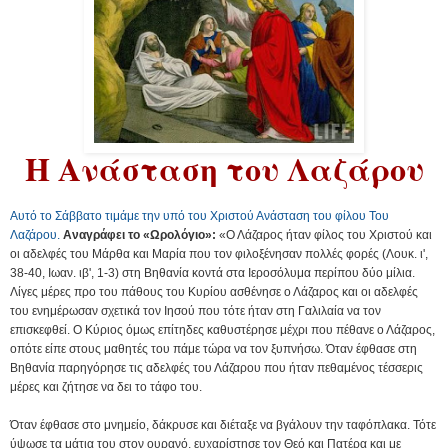
Η Ανάσταση του Λαζάρου
Αυτό το Σάββατο τιμάμε την υπό του Χριστού Ανάσταση του φίλου Του
Λαζάρου.
Αναγράφει το «Ωρολόγιο»:
«Ο Λάζαρος ήταν φίλος του Χριστού και
οι αδελφές του Μάρθα και Μαρία που τον φιλοξένησαν πολλές φορές (Λουκ. ι',
38-40, Ιωαν. ιβ', 1-3) στη Βηθανία κοντά στα Ιεροσόλυμα περίπου δύο μίλια.
Λίγες μέρες προ του πάθους του Κυρίου ασθένησε ο Λάζαρος και οι αδελφές
του ενημέρωσαν σχετικά τον Ιησού που τότε ήταν στη Γαλιλαία να τον
επισκεφθεί. Ο Κύριος όμως επίτηδες καθυστέρησε μέχρι που πέθανε ο Λάζαρος,
οπότε είπε στους μαθητές του πάμε τώρα να τον ξυπνήσω. Όταν έφθασε στη
Βηθανία παρηγόρησε τις αδελφές του Λάζαρου που ήταν πεθαμένος τέσσερις
μέρες και ζήτησε να δει το τάφο του.
Όταν έφθασε στο μνημείο, δάκρυσε και διέταξε να βγάλουν την ταφόπλακα. Τότε
ύψωσε τα μάτια του στον ουρανό, ευχαρίστησε τον Θεό και Πατέρα και με