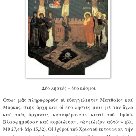
Δύο ληστές – δύο κόσμοι
Οπως μᾶς πληροφοροῦν οἱ εὐαγγελιστές Ματθαῖος καί
Μᾶρκος, στήν ἀρχή καί οἱ δύο ληστές μαζί μέ τόν ὄχλο
καί τούς ἄρχοντες καταφέρονταν κατά τοῦ ᾿Ιησοῦ.
Βλασφημοῦσαν καί κορόιδευαν, «ὠνείδιζον αὐτὸν» (βλ.
Μθ 27,44· Μρ 15,32). Οἱ ἐχθροί τοῦ Χριστοῦ ἐκτόνωναν τήν