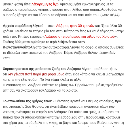
μεγάλη φωνή είπε:
Λάζαρε, βγες έξω
. Αμέσως βγήκε έξω τυλιγμένος με τα
σάβανα ο τετραήμερος νεκρός μπροστά στο πλήθος που παρακολουθούσε και
ο Ιησούς ζήτησε να του λύσουν τα σάβανα και να πάει σπίτι του. (Ιωαν. ια',44)
Αρχαία παράδοση λέγει
ότι τότε
ο Λάζαρος ήταν 30 χρονών
και έζησε άλλα 30
χρόνια. Τελείωσε το επίγειο βίο του στην Κύπρο το έτος 63 και ό τάφος του στην
πόλη των Κιτιέων έγραφε: «
Λάζαρος ο τετραήμερος και φίλος του Χριστού
».
Το έτος 890 μετακομίσθηκε το ιερό λείψανό του στην
Κωνσταντινούπολη
από τον αυτοκράτορα Λέοντα το σοφό, ο οποίος συνέθεσε
τα ιδιόμελα στον εσπερινό του Λαζάρου: Κύριε, Λαζάρου θέλων τάφον ιδείν,
κλπ».
Χαρακτηριστικό της μετέπειτας ζωής του Λαζάρου
λέγει η παράδοση, ήταν
ότι
δεν γέλασε ποτέ παρά μια φορά μόνο
όταν είδε κάποιο να κλέβει μια γλάστρα
και είπε την εξής φράση: Το ένα χώμα κλέβει το άλλο.
Η Ανάσταση του Λαζάρου επέτεινε το μίσος των Εβραίων που μόλις την έμαθαν
ζήτησαν να σκοτώσουν τον Λάζαρο και το Χριστό.
Το απολυτίκιο της ημέρας είναι
: «Θέλοντας Χριστέ και Θεέ μας να δείξεις, προ
της σταυρικής Σου Θυσίας, ότι είναι βέβαιο πράγμα η ανάσταση όλων των
νεκρών, ανέστησες εκ νεκρών τον Λάζαρον. Για τούτο και εμείς, μιμούμενοι τα
παιδιά που σε υποδέχθηκαν κατά την είσοδό Σου στην Ιερουσαλήμ, κρατούμε
στα χέρια μας τα σύμβολα της νίκης, τα βάγια και βοώμε προς Εσένα, τον νικητή