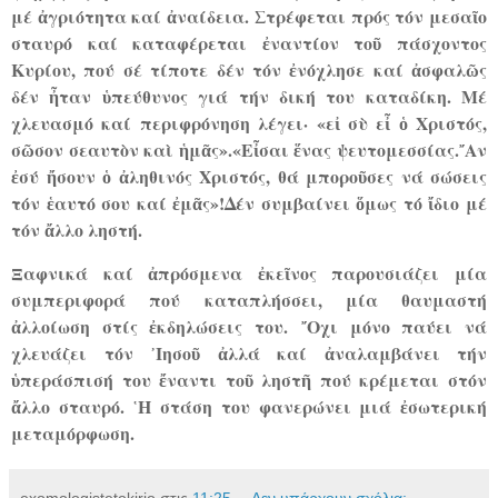
μέ ἀγριότητα καί ἀναίδεια. Στρέφεται πρός τόν μεσαῖο
σταυρό καί καταφέρεται ἐναντίον τοῦ πάσχοντος
Κυρίου, πού σέ τίποτε δέν τόν ἐνόχλησε καί ἀσφαλῶς
δέν ἦταν ὑπεύθυνος γιά τήν δική του καταδίκη. Μέ
χλευασμό καί περιφρόνηση λέγει· «εἰ σὺ εἶ ὁ Χριστός,
σῶσον σεαυτὸν καὶ ἡμᾶς».«Εἶσαι ἕνας ψευτομεσσίας.῎Αν
ἐσύ ἤσουν ὁ ἀληθινός Χριστός, θά μποροῦσες νά σώσεις
τόν ἑαυτό σου καί ἐμᾶς»!Δέν συμβαίνει ὅμως τό ἴδιο μέ
τόν ἄλλο ληστή.
Ξαφνικά καί ἀπρόσμενα ἐκεῖνος παρουσιάζει μία
συμπεριφορά πού καταπλήσσει, μία θαυμαστή
ἀλλοίωση στίς ἐκδηλώσεις του. ῎Οχι μόνο παύει νά
χλευάζει τόν ᾿Ιησοῦ ἀλλά καί ἀναλαμβάνει τήν
ὑπεράσπισή του ἔναντι τοῦ ληστῆ πού κρέμεται στόν
ἄλλο σταυρό. ῾Η στάση του φανερώνει μιά ἐσωτερική
μεταμόρφωση.
exomologistetokirio
στις
11:25
Δεν υπάρχουν σχόλια: