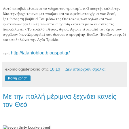
Αυτό ακριβώς είναι και το νόημα του τροπαρίου. Ο ποιητής καλεί την
ίδια την ψυχή του να μετανοήσει και να αφεθεί στα χέρια του Θεού,
ζητώντας τη βοήθειά Του μέσω της Θεοτόκου, των αγίων και των
φωτεινών αγγέλων (η τελευταία φράση λέγεται με όλες αυτές τις
παραλλαγές). Το τριπλό «Άγιος, Άγιος, Άγιος» είναι από τον ύμνο των
αγγέλων (των Σεραφείμ) που άκουσε ο προφήτης Ησαΐας (Ησαΐας, κεφ. 6)
και υποδηλώνει την Αγία Τριάδα.
http://talantoblog.blogspot.gr/
πηγή:
exomologistetokirio
στις
10:19
Δεν υπάρχουν σχόλια:
Κοινή χρήση
Με την πολλή μέριμνα ξεχνάει κανείς
τον Θεό