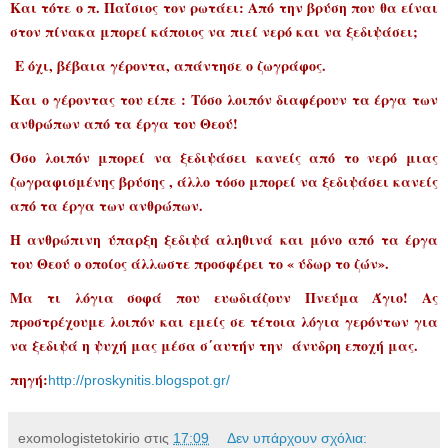
Και τότε ο π. Παΐσιος τον ρωτάει: Από την βρύση που θα είναι
στον πίνακα μπορεί κάποιος να πιεί νερό και να ξεδιψάσει;
Ε όχι, βέβαια γέροντα, απάντησε ο ζωγράφος.
Και ο γέροντας του είπε : Τόσο λοιπόν διαφέρουν τα έργα των
ανθρώπων από τα έργα του Θεού!
Όσο λοιπόν μπορεί να ξεδιψάσει κανείς από το νερό μιας
ζωγραφισμένης βρύσης , άλλο τόσο μπορεί να ξεδιψάσει κανείς
από τα έργα των ανθρώπων.
Η ανθρώπινη ύπαρξη ξεδιψά αληθινά και μόνο από τα έργα
του Θεού ο οποίος άλλωστε προσφέρει το « ύδωρ το ζών».
Μα τι λόγια σοφά που ευωδιάζουν Πνεύμα Άγιο! Ας
προστρέχουμε λοιπόν και εμείς σε τέτοια λόγια γερόντων για
να ξεδιψά η ψυχή μας μέσα σ΄αυτήν την άνυδρη εποχή μας.
πηγή:
http://proskynitis.blogspot.gr/
exomologistetokirio
στις
17:09
Δεν υπάρχουν σχόλια: