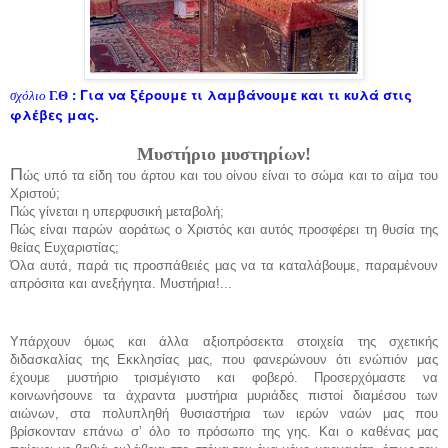
: Για να ξέρουμε τι λαμβάνουμε και τι κυλά στις
σχόλιο
Γ.Θ
φλέβες μας.
Μυστήριο μυστηρίων!
Π
ώς υπό τα είδη του άρτου και του οίνου είναι το σώμα και το αίμα του
Χριστού;
Πώς γίνεται η υπερφυσική μεταβολή;
Πώς είναι παρών αοράτως ο Χριστός και αυτός προσφέρει τη θυσία της
θείας Ευχαριστίας;
Όλα αυτά, παρά τις προσπάθειές μας να τα καταλάβουμε, παραμένουν
απρόσιτα και ανεξήγητα. Μυστήρια!...
Υπάρχουν όμως και άλλα αξιοπρόσεκτα στοιχεία της σχετικής
διδασκαλίας της Εκκλησίας μας, που φανερώνουν ότι ενώπιόν μας
έχουμε μυστήριο τρισμέγιστο και φοβερό. Προσερχόμαστε να
κοινωνήσουνε τα άχραντα μυστήρια μυριάδες πιστοί διαμέσου των
αιώνων, στα πολυπληθή θυσιαστήρια των ιερών ναών μας που
βρίσκονταν επάνω σ’ όλο το πρόσωπο της γης. Και ο καθένας μας