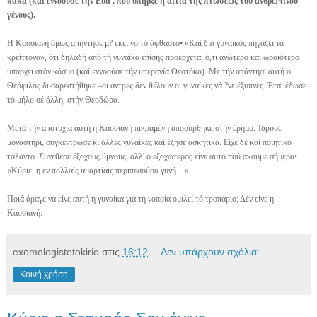
κακά (καί εννοούσε τήν Εύα , πού υπήρξε η αιτία τής πτώσεως τού ανθρωπίνου
γένους).
Η Κασσιανή όμως απήντησε μ? εκεί νο τό άφθαστο• «Καί διά γυναικός πηγάζει τά
κρείττονα», ότι δηλαδή από τή γυναίκα επίσης προέρχεται ό,τι ανώτερο καί ωραιότερο
υπάρχει στόν κόσμο (καί εννοούσε τήν υπεραγία Θεοτόκο). Μέ τήν απάντησι αυτή ο
Θεόφιλος δυσαρεστήθηκε –οι άντρες δέν θέλουν οι γυναίκες νά ?νε έξυπνες. Έτσι έδωσε
τό μήλο σέ άλλη, στήν Θεοδώρα.
Μετά τήν αποτυχία αυτή η Κασσιανή πικραμένη αποσύρθηκε στήν έρημο. Ίδρυσε
μοναστήρι, συγκέντρωσε κι άλλες γυναίκες καί έζησε ασκητικά. Είχε δέ καί ποιητικό
τάλαντο .Συνέθεσε έξοχους ύμνους, αλλ' ο εξοχώτερος είνε αυτό πού ακούμε σήμερα•
«Κύριε, η εν πολλαίς αμαρτίαις περιπεσούσα γυνή…».
Ποιά άραγε νά είνε αυτή η γυναίκα γιά τή νοποία ομιλεί τό τροπάριο; Δέν είνε η
Κασσιανή.
exomologistetokirio
στις
16:12
Δεν υπάρχουν σχόλια:
Κοινή χρήση