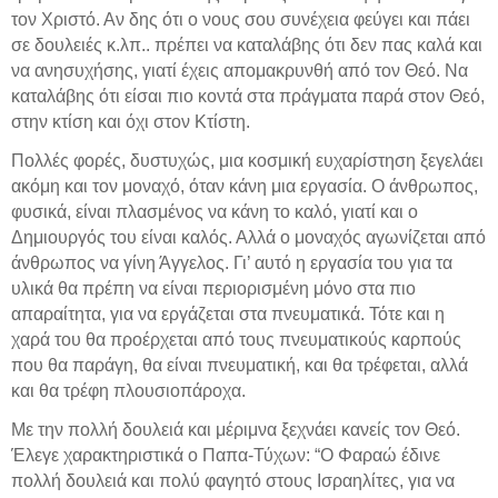
τον Χριστό. Αν δης ότι ο νους σου συνέχεια φεύγει και πάει
σε δουλειές κ.λπ.. πρέπει να καταλάβης ότι δεν πας καλά και
να ανησυχήσης, γιατί έχεις απομακρυνθή από τον Θεό. Να
καταλάβης ότι είσαι πιο κοντά στα πράγματα παρά στον Θεό,
στην κτίση και όχι στον Κτίστη.
Πολλές φορές, δυστυχώς, μια κοσμική ευχαρίστηση ξεγελάει
ακόμη και τον μοναχό, όταν κάνη μια εργασία. Ο άνθρωπος,
φυσικά, είναι πλασμένος να κάνη το καλό, γιατί και ο
Δημιουργός του είναι καλός. Αλλά ο μοναχός αγωνίζεται από
άνθρωπος να γίνη Άγγελος. Γι’ αυτό η εργασία του για τα
υλικά θα πρέπη να είναι περιορισμένη μόνο στα πιο
απαραίτητα, για να εργάζεται στα πνευματικά. Τότε και η
χαρά του θα προέρχεται από τους πνευματικούς καρπούς
που θα παράγη, θα είναι πνευματική, και θα τρέφεται, αλλά
και θα τρέφη πλουσιοπάροχα.
Με την πολλή δουλειά και μέριμνα ξεχνάει κανείς τον Θεό.
Έλεγε χαρακτηριστικά ο Παπα-Τύχων: “Ο Φαραώ έδινε
πολλή δουλειά και πολύ φαγητό στους Ισραηλίτες, για να