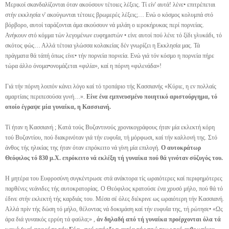
Μερικοί σκανδαλίζονται όταν ακούσουν τέτοιες λέξεις. Τί είν' αυτά! λένε• επιτρέπεται
στήν εκκλησία ν' ακούγωνται τέτοιες βρωμερές λέξεις;… Ενώ ο κόσμος κολυμπά στό
βόρβορο, αυτοί ταράζονται άμα ακούσουν νά μιλάη ο ιεροκήρυκας περί πορνείας.
Ανήκουν στό κόμμα τών λεγομένων ευφημιστών • είνε αυτοί πού λένε τό ξίδι γλυκάδι, τό
σκότος φώς… Αλλά τέτοια γλώσσα κολακείας δέν γνωρίζει η Εκκλησία μας. Τά
πράγματα θά τάπή όπως είνε• τήν πορνεία πορνεία. Ενώ γιά τόν κόσμο η πορνεία πήρε
τώρα άλλο όνομα•ονομάζεται «φιλία», καί η πόρνη «φιλενάδα»!
Γιά τήν πόρνη λοιπόν κάνει λόγο καί τό τροπάριο τής Κασσιανής «Κύριε, η εν πολλαίς
αμαρτίαις περιπεσούσα γυνή…».
Είνε ένα εμπνευσμένο ποιητικό αριστούργημα, τό
οποίο έγραψε μία γυναίκα, η Κασσιανή.
Τί ήταν η Κασσιανή ; Κατά τούς Βυζαντινούς χρονικογράφους ήταν μία εκλεκτή κόρη
τού Βυζαντίου, πού διακρινόταν γιά τήν ευφυΐα, τή μόρφωσι, καί τήν καλλονή της. Στό
άνθος τής ηλικίας της ήταν όταν επρόκειτο νά γίνη μία επιλογή.
Ο αυτοκράτωρ
Θεόφιλος τό 830 μ.Χ. επρόκειτο νά εκλέξη τή γυναίκα πού θά γινόταν σύζυγός του.
Η μητέρα του Ευφροσύνη συγκέντρωσε στά ανάκτορα τίς ωραιότερες καί περιφημότερες
παρθένες νεάνιδες τής αυτοκρατορίας. Ο Θεόφιλος κρατούσε ένα χρυσό μήλο, πού θά τό
έδινε στήν εκλεκτή τής καρδιάς του. Μέσα σέ όλες διέκρινε ως ωραιότερη τήν Κασσιανή.
Αλλά πρίν τής δώση τό μήλο, θέλοντας νά δοκιμάση καί τήν ευφυΐα της, τή ρώτησε• «Ως
άρα διά γυναικός ερρύη τά φαύλα;» ,
άν δηλαδή από τή γυναίκα προέρχονται όλα τά