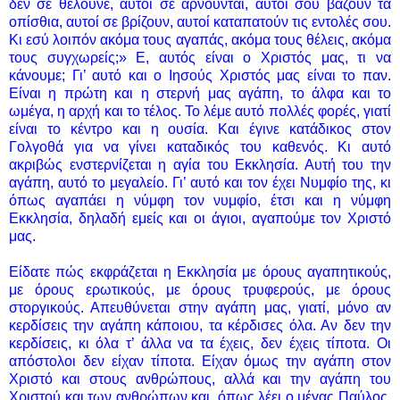
δεν σε θέλουνε, αυτοί σε αρνούνται, αυτοί σου βάζουν τα
οπίσθια, αυτοί σε βρίζουν, αυτοί καταπατούν τις εντολές σου.
Κι εσύ λοιπόν ακόμα τους αγαπάς, ακόμα τους θέλεις, ακόμα
τους συγχωρείς;» Ε, αυτός είναι ο Χριστός μας, τι να
κάνουμε; Γι’ αυτό και ο Ιησούς Χριστός μας είναι το παν.
Είναι η πρώτη και η στερνή μας αγάπη, το άλφα και το
ωμέγα, η αρχή και το τέλος. Το λέμε αυτό πολλές φορές, γιατί
είναι το κέντρο και η ουσία. Και έγινε κατάδικος στον
Γολγοθά για να γίνει καταδικός του καθενός. Κι αυτό
ακριβώς ενστερνίζεται η αγία του Εκκλησία. Αυτή του την
αγάπη, αυτό το μεγαλείο. Γι’ αυτό και τον έχει Νυμφίο της, κι
όπως αγαπάει η νύμφη τον νυμφίο, έτσι και η νύμφη
Εκκλησία, δηλαδή εμείς και οι άγιοι, αγαπούμε τον Χριστό
μας.
Είδατε πώς εκφράζεται η Εκκλησία με όρους αγαπητικούς,
με όρους ερωτικούς, με όρους τρυφερούς, με όρους
στοργικούς. Απευθύνεται στην αγάπη μας, γιατί, μόνο αν
κερδίσεις την αγάπη κάποιου, τα κέρδισες όλα. Αν δεν την
κερδίσεις, κι όλα τ’ άλλα να τα έχεις, δεν έχεις τίποτα. Οι
απόστολοι δεν είχαν τίποτα. Είχαν όμως την αγάπη στον
Χριστό και στους ανθρώπους, αλλά και την αγάπη του
Χριστού και των ανθρώπων και, όπως λέει ο μέγας Παύλος,