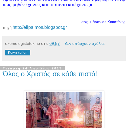
«ως μηδέν έχοντες και τα πάντα κατέχοντες».
αρχιμ. Ανανίας Κουστένης
http://ellpalmos.blogspot.gr
πηγή:
exomologistetokirio
στις
09:57
Δεν υπάρχουν σχόλια:
Κοινή χρήση
Τετάρτη 24 Απριλίου 2013
Όλος ο Χριστός σε κάθε πιστό!