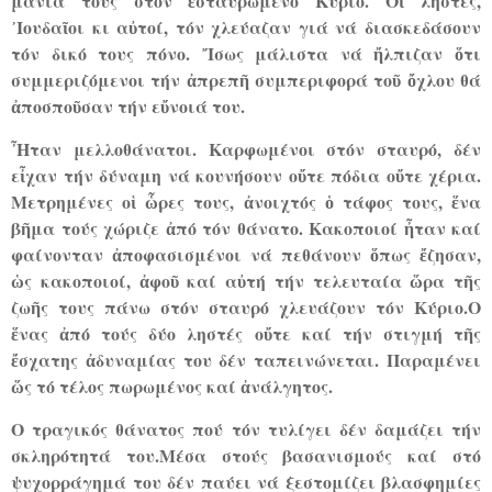
μανία τους στόν ἐσταυρωμένο Κύριο. Οἱ ληστές,
᾿Ιουδαῖοι κι αὐτοί, τόν χλεύαζαν γιά νά διασκεδάσουν
τόν δικό τους πόνο. ῎Ισως μάλιστα νά ἤλπιζαν ὅτι
συμμεριζόμενοι τήν ἀπρεπῆ συμπεριφορά τοῦ ὄχλου θά
ἀποσποῦσαν τήν εὔνοιά του.
῏Ηταν μελλοθάνατοι. Καρφωμένοι στόν σταυρό, δέν
εἶχαν τήν δύναμη νά κουνήσουν οὔτε πόδια οὔτε χέρια.
Μετρημένες οἱ ὧρες τους, ἀνοιχτός ὁ τάφος τους, ἕνα
βῆμα τούς χώριζε ἀπό τόν θάνατο. Κακοποιοί ἦταν καί
φαίνονταν ἀποφασισμένοι νά πεθάνουν ὅπως ἔζησαν,
ὡς κακοποιοί, ἀφοῦ καί αὐτή τήν τελευταία ὥρα τῆς
ζωῆς τους πάνω στόν σταυρό χλευάζουν τόν Κύριο.Ο
ἕνας ἀπό τούς δύο ληστές οὔτε καί τήν στιγμή τῆς
ἔσχατης ἀδυναμίας του δέν ταπεινώνεται. Παραμένει
ὥς τό τέλος πωρωμένος καί ἀνάλγητος.
Ο τραγικός θάνατος πού τόν τυλίγει δέν δαμάζει τήν
σκληρότητά του.Μέσα στούς βασανισμούς καί στό
ψυχορράγημά του δέν παύει νά ξεστομίζει βλασφημίες