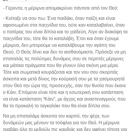
- Γέροντα, η μέριμνα απομακρύνει πάντοτε από τον Θεό;
- Κοίταξε να σου πω: Ένα παιδάκι, όταν παίζη και είναι
αφοσιωμένο στα παιχνίδια του, ούτε καν καταλαβαίνει, όταν
ο πατέρας του είναι δίπλα και το χαϊδεύη. Λίγο αν διακόψη τα
παιχνίδια του, τότε θα το καταλάβη. Έτσι και όταν έχουμε
μέριμνα, δεν μπορούμε να καταλάβουμε την αγάπη του
Θεού. Ο Θεός δίνει και δεν το αισθανόμαστε. Πρόσεξε να μη
σπαταλάς τις πολύτιμες δυνάμεις σου σε περιττές μέριμνες
και μάταια πράγματα που θα γίνουν όλα σκόνη μια μέρα.
Τότε και σωματικά κουράζεσαι και τον νου σου σκορπάς
άσκοπα και μετά δίνεις την κούρασή σου με τα χασμουρητά
στον Θεό την ώρα της προσευχής, σαν την θυσία που έκανε
ο Κάιν. Επόμενο είναι τότε και η εσωτερική σου κατάσταση
να είναι κατάσταση “Κάιν”, με άγχος και αναστεναγμούς που
θα τα προκαλή το ταγκαλάκι που θα είναι δίπλα σου.
Να μη σπαταλάμε άσκοπα τον καρπό, την ψίχα, των
δυνάμεών μας μένουν τα τσόφλια για τον Θεό. Η μέριμνα
τραβάει όλο το μεδούλι της καρδιάς και δεν αφήνει τίποτε για