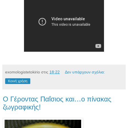
exomologistetokirio
στις
18:22
Δεν υπάρχουν σχόλια:
Κοινή χρήση
Ο Γέροντας Παΐσιος και…ο πίνακας
ζωγραφικής!