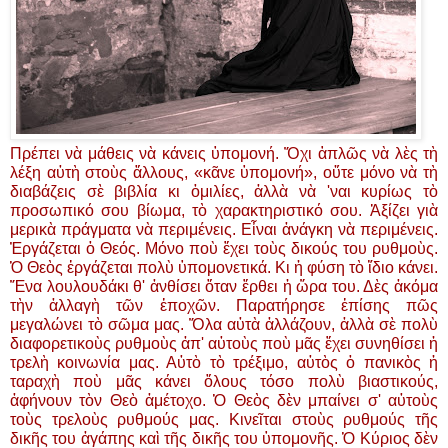
Πρέπει νὰ μάθεις νὰ κάνεις ὑπομονή. Ὄχι ἁπλῶς νὰ λὲς τὴ
λέξη αὐτὴ στοὺς ἄλλους, «κᾶνε ὑπομονή», οὔτε μόνο νὰ τὴ
διαβάζεις σὲ βιβλία κι ὁμιλίες, ἀλλὰ νὰ 'ναι κυρίως τὸ
προσωπικό σου βίωμα, τὸ χαρακτηριστικό σου. Ἀξίζει γιὰ
μερικὰ πράγματα νὰ περιμένεις. Εἶναι ἀνάγκη νὰ περιμένεις.
Ἐργάζεται ὁ Θεός. Μόνο ποὺ ἔχει τοὺς δικούς του ρυθμοὺς.
Ὁ Θεὸς ἐργάζεται πολὺ ὑπομονετικά. Κι ἡ φύση τὸ ἴδιο κάνει.
Ἕνα λουλουδάκι θ' ἀνθίσει ὅταν ἔρθει ἡ ὥρα του. Δὲς ἀκόμα
τὴν ἀλλαγὴ τῶν ἐποχῶν. Παρατήρησε ἐπίσης πῶς
μεγαλώνει τὸ σῶμα μας. Ὅλα αὐτὰ ἀλλάζουν, ἀλλὰ σὲ πολὺ
διαφορετικοὺς ρυθμοὺς ἀπ' αὐτοὺς ποὺ μᾶς ἔχει συνηθίσει ἡ
τρελὴ κοινωνία μας. Αὐτὸ τὸ τρέξιμο, αὐτὸς ὁ πανικὸς ἡ
ταραχὴ ποὺ μᾶς κάνει ὅλους τόσο πολὺ βιαστικούς,
ἀφήνουν τὸν Θεὸ ἀμέτοχο. Ὁ Θεὸς δὲν μπαίνει σ' αὐτοὺς
τοὺς τρελοὺς ρυθμούς μας. Κινεῖται στοὺς ρυθμούς τῆς
δικῆς του ἀγάπης καὶ τῆς δικῆς του ὑπομονῆς. Ὁ Κύριος δὲν