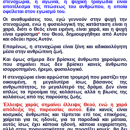
στενοχώρια, η αγωνία, η ψυχική τραγωδία είναι
αποτέλεσμα της πτώσεως του ανθρώπου, η οποία
οφείλεται στον εγωισμό του.
Οι αναθυμιάσεις του, εγώ γεννούν στην ψυχή την
στενοχώρια, ενώ η φυσιολογική της κατάσταση είναι η
χαρά, διότι ο Θεός είναι ειρήνη, είναι χαρά, και η ψυχή
είναι εμφύσημα
*
του Θεού, δημιουργήθηκε από Αυτόν
και οδεύει προς Αυτόν.
Επομένως, η στενοχώρια είναι ξένη και αδικαιολόγητη
μέσα στην ανθρώπινη ζωή.
Και όμως σήμερα δεν βρίσκεις άνθρωπο χαρούμενο,
που σημαίνει πως δεν βρίσκει κανείς άνθρωπο
ισορροπημένο, ήρεμο, φυσιολογικό.
Η στενοχώρια είναι αρρώστια τρομερή που μαστίζει την
οικουμένη, η μεγαλυτέρα ίσως βάσανος της
ανθρωπότητος, το μεγαλύτερό της δράμα. Δεν είναι
απλώς τα προοίμια της κολάσεως αλλά η βίωσις της
κολάσεως από της παρούσης ζωής.
Έλλειψις χαράς σημαίνει έλλειψις Θεού, ενώ η χαρά
απόδειξις της παρουσίας αυτού.
Εάν κανείς είναι
κοσμικός άνθρωπος και τέρπεται επί τοις επικήροις,
χαίρεται για τις ηδονές, για τα παροδικά και μάταια,
αυτός ίσως έχει κάποια ηδονή, κάποια ευχαρίστηση,
αλλά στην πραγματικότητα, αν προσέξει κανείς, θα δει