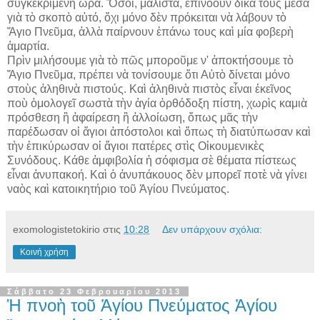
συγκεκριμένη ὥρα. Ὅσοι, μάλιστα, ἐπινοοῦν δικά τους μέσα
γιὰ τὸ σκοπὸ αὐτό, ὄχι μόνο δὲν πρόκειται νὰ λάβουν τὸ
Ἅγιο Πνεῦμα, ἀλλὰ παίρνουν ἐπάνω τους καὶ μία φοβερὴ
ἁμαρτία.
Πρὶν μιλήσουμε γιὰ τὸ πῶς μποροῦμε ν' ἀποκτήσουμε τὸ
Ἅγιο Πνεῦμα, πρέπει νὰ τονίσουμε ὅτι Αὐτὸ δίνεται μόνο
στοὺς ἀληθινὰ πιστούς. Καὶ ἀληθινὰ πιστὸς εἶναι ἐκεῖνος
ποὺ ὁμολογεῖ σωστὰ τὴν ἁγία ὀρθόδοξη πίστη, χωρὶς καμιὰ
πρόσθεση ἢ ἀφαίρεση ἢ ἀλλοίωση, ὅπως μᾶς τὴν
παρέδωσαν οἱ ἅγιοι ἀπόστολοι καὶ ὅπως τὴ διατύπωσαν καὶ
τὴν ἐπικύρωσαν οἱ ἅγιοι πατέρες στὶς Οἰκουμενικὲς
Συνόδους. Κάθε ἀμφιβολία ἡ σόφισμα σὲ θέματα πίστεως
εἶναι ἀνυπακοή. Καὶ ὁ ἀνυπάκουος δὲν μπορεῖ ποτὲ νὰ γίνει
ναὸς καὶ κατοικητήριο τοῦ Ἁγίου Πνεύματος.
exomologistetokirio
στις
10:28
Δεν υπάρχουν σχόλια:
Κοινή χρήση
Σάββατο 23 Φεβρουαρίου 2013
Ἡ πνοὴ τοῦ Ἁγίου Πνεύματος Ἁγίου