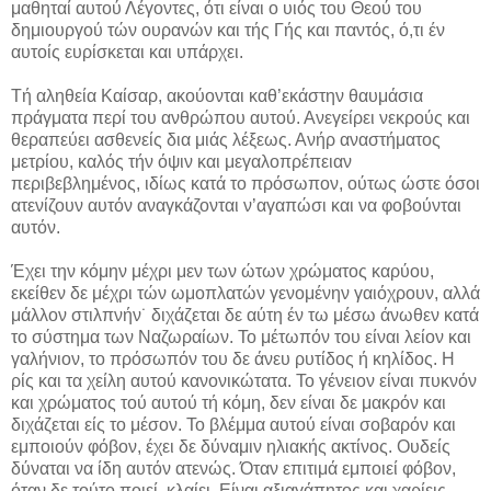
μαθηταί αυτού Λέγοντες, ότι είναι ο υιός του Θεού του
δημιουργού τών ουρανών και τής Γής και παντός, ό,τι έν
αυτοίς ευρίσκεται και υπάρχει.
Τή αληθεία Καίσαρ, ακούονται καθ’εκάστην θαυμάσια
πράγματα περί του ανθρώπου αυτού. Ανεγείρει νεκρούς και
θεραπεύει ασθενείς δια μιάς λέξεως. Ανήρ αναστήματος
μετρίου, καλός τήν όψιν και μεγαλοπρέπειαν
περιβεβλημένος, ιδίως κατά το πρόσωπον, ούτως ώστε όσοι
ατενίζουν αυτόν αναγκάζονται ν’αγαπώσι και να φοβούνται
αυτόν.
Έχει την κόμην μέχρι μεν των ώτων χρώματος καρύου,
εκείθεν δε μέχρι τών ωμοπλατών γενομένην γαιόχρουν, αλλά
μάλλον στιλπνήν˙ διχάζεται δε αύτη έν τω μέσω άνωθεν κατά
το σύστημα των Ναζωραίων. Το μέτωπόν του είναι λείον και
γαλήνιον, το πρόσωπόν του δε άνευ ρυτίδος ή κηλίδος. Η
ρίς και τα χείλη αυτού κανονικώτατα. Το γένειον είναι πυκνόν
και χρώματος τού αυτού τή κόμη, δεν είναι δε μακρόν και
διχάζεται είς το μέσον. Το βλέμμα αυτού είναι σοβαρόν και
εμποιούν φόβον, έχει δε δύναμιν ηλιακής ακτίνος. Ουδείς
δύναται να ίδη αυτόν ατενώς. Όταν επιτιμά εμποιεί φόβον,
όταν δε τούτο ποιεί, κλαίει. Είναι αξιαγάπητος και χαρίεις