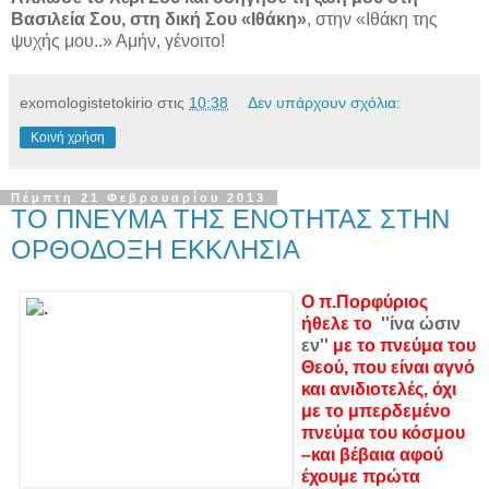
Βασιλεία Σου, στη δική Σου «Ιθάκη»
, στην «Ιθάκη της
ψυχής μου..» Αμήν, γένοιτο!
exomologistetokirio
στις
10:38
Δεν υπάρχουν σχόλια:
Κοινή χρήση
Πέμπτη 21 Φεβρουαρίου 2013
ΤΟ ΠΝΕΥΜΑ ΤΗΣ ΕΝΟΤΗΤΑΣ ΣΤΗΝ
ΟΡΘΟΔΟΞΗ ΕΚΚΛΗΣΙΑ
Ο π.Πορφύριος
ήθελε το
''ίνα ώσιν
εν''
με το πνεύμα του
Θεού, που είναι αγνό
και ανιδιοτελές, όχι
με το μπερδεμένο
πνεύμα του κόσμου
–και βέβαια αφού
έχουμε πρώτα