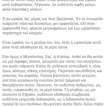
μετά σοβαρότητος. Λέγουσιν, ότι ουδέποτε ώφθη γελών,
αλλά πλειστάκις κλαίων.
Έχει ωραίας τάς χείρας και τους βραχίονας. Έν τη συνομιλία
ευαρεστεί πάσι και δυσκόλως μεν εμφανίζεται, αλλ’όταν
εμφανισθή που, φέρεται μετριοφρόνως και έχει ωραιότατον
παράστημα τού κόσμου.
Είναι ωραίος ώς η μητέρα του, ήτις εστίν η ωραιοτέρα γυνή,
όσαι ποτέ εθεάθησαν είς τα μέρη ταύτα.
Εάν όμως η Μεγαλειότης Σας, ώ Καίσαρ, ποθεί να ίδη αυτόν
ώς μοι έγραφες άλλοτε, γνώρισόν μοι τούτο, ίνα αποστείλω
σοι αυτόν πάραυτα. Καίτοι δε ουδέποτε εσπούδασέ τι, είναι
όμως κάτοχος πάσης επιστήμης. Περιπατεί ανυπόδητος και
ασκεπής την κεφαλήν. Πολλοί βλέποντες αυτόν γελώσιν,
αλλ’όταν ευρίσκωνται ενώπιον αυτού τρέμουσι και
θαυμάζουσιν αυτόν. Λέγουσιν, ότι ουδέποτε άνθρωπος, ώς
αυτός, ενεφανίσθη είς τα μέρη ταύτα. Τή αληθεία, ως μοι
λέγουσιν οι Εβραίοι, ουδέποτε εδόθησαν συμβουλαί,
ουδέποτε εκηρύχθη διδασκαλία, ως η διδασκαλία αυτού,
πολλοί δε των Ιουδαίων θεωρούσιν αυτόν Θεόν. Άλλοι πάλιν