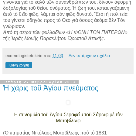
γίνονται γιὰ τὸ καλὸ τῶν συνανθρώπων του, δίνουν ἀφορμὴ
δοξολογίας τοῦ θείου ὀνόματος. Ἡ ζωή του, καταυγαζόμενη
ἀπὸ τὸ θεῖο φῶς, λάμπει σὰν φῶς δυνατό. Ἔτσι ἡ πολιτεία
του γίνεται ὁδηγὸς πρὸς τὸ Θεὸ γιὰ ὅσους ἀκόμα δὲν Τὸν
γνώρισαν.
Ἀπὸ τὴ σειρὰ τῶν φυλλαδίων «Η ΦΩΝΗ ΤΩΝ ΠΑΤΕΡΩΝ»
τῆς Ἱερᾶς Μονῆς Παρακλήτου Ὠρωποῦ Ἀττικῆς.
exomologistetokirio
στις
11:03
Δεν υπάρχουν σχόλια:
Κοινή χρήση
Τετάρτη 27 Φεβρουαρίου 2013
Ἡ χάρις τοῦ Ἁγίου πνεύματος
Ἡ συνομιλία τοῦ Ἁγίου Σεραφεὶμ τοῦ Σάρωφ μὲ τὸν
Μοτοβίλωφ
(Ὁ κτηματίας Νικόλαος Μοτοβίλωφ, πού τό 1831