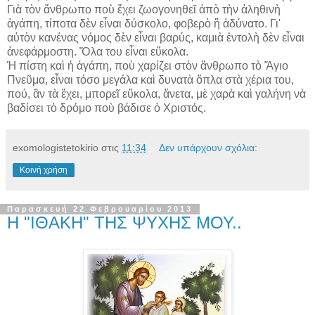
Γιὰ τὸν ἄνθρωπο ποὺ ἔχει ζωογονηθεῖ ἀπὸ τὴν ἀληθινὴ
ἀγάπη, τίποτα δὲν εἶναι δύσκολο, φοβερὸ ἢ ἀδύνατο. Γι'
αὐτὸν κανένας νόμος δὲν εἶναι βαρύς, καμιὰ ἐντολὴ δὲν εἶναι
ἀνεφάρμοστη. Ὅλα του εἶναι εὔκολα.
Ἡ πίστη καὶ ἡ ἀγάπη, ποὺ χαρίζει στὸν ἄνθρωπο τὸ Ἅγιο
Πνεῦμα, εἶναι τόσο μεγάλα καὶ δυνατὰ ὄπλα στὰ χέρια του,
πού, ἂν τὰ ἔχει, μπορεῖ εὔκολα, ἄνετα, μὲ χαρὰ καὶ γαλήνη νὰ
βαδίσει τὸ δρόμο ποὺ βάδισε ὁ Χριστός.
exomologistetokirio
στις
11:34
Δεν υπάρχουν σχόλια:
Κοινή χρήση
Παρασκευή 22 Φεβρουαρίου 2013
Η "ΙΘΑΚΗ" ΤΗΣ ΨΥΧΗΣ ΜΟΥ..