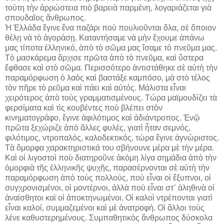
τούτη τὴν ἀρρώστεια πιὸ βαρειὰ παρμένη, λογαριάζεται γιὰ
σπουδαῖος ἄνθρωπος.
Ἡ Ἑλλάδα ἔγινε ἕνα παζάρι ποὺ πουλιοῦνται ὅλα, σὲ ὅποιον
θέλῃ νὰ τὸ ἀγοράσῃ. Καταντήσαμε νὰ μὴν ἔχουμε ἀπάνω
μας τίποτα ἑλληνικό, ἀπὸ τὸ σῶμα μας ἴσαμε τὸ πνεῦμα μας.
Τὸ μασκάρεμα ἄρχισε πρῶτα ἀπὸ τὸ πνεῦμα, καὶ ὕστερα
ἔφθασε καὶ στὸ σῶμα. Περισσότερο ἀντιστάθηκε σὲ αὐτὴ τὴν
παραμόρφωση ὁ λαὸς καὶ βαστάξε καμπόσο, μὰ στὸ τέλος
τὸν πῆρε τὸ ρεῦμα καὶ πάει καὶ αὐτός. Μάλιστα εἶναι
χειρότερος ἀπὸ τοὺς γραμματισμένους. Τώρα μαϊμουδίζει τὰ
φερσίματα καὶ τὶς κουβέντες ποὺ βλέπει στὸν
κινηματογράφο, ἔγινε ἀφιλότιμος καὶ ἀδιάντροπος. Ἐνῷ
πρῶτα ξεχώριζε ἀπὸ ἄλλες φυλές, γιατὶ ἦταν σεμνός,
φιλότιμος, ντροπαλός, καλοδεκτικός, τώρα ἔγινε ἀγνώριστος.
Τὰ ὄμορφα χαρακτηριστικά του σβήνουνε μέρα μὲ τὴν μέρα.
Καὶ οἱ λιγοστοὶ ποὺ διατηροῦνε ἀκόμη λίγα σημάδια ἀπὸ τὴν
ὀμορφιὰ τῆς ἑλληνικῆς ψυχῆς, παρασέρνονται σὲ αὐτὴ τὴν
παραμόρφωση ἀπὸ τοὺς πολλούς, ποὺ εἶναι οἱ ἔξυπνοι, οἱ
συγχρονισμένοι, οἱ μοντέρνοι, ἀλλὰ ποὺ εἶναι στ᾿ ἀληθινὰ οἱ
ἀναίσθητοι καὶ οἱ ἀποκτηνωμένοι. Οἱ καλοὶ ντρέπονται γιατὶ
εἶναι καλοί, συμμαζεμένοι καὶ μὲ ἀνατροφή. Οἱ ἄλλοι τοὺς
λένε καθυστερημένους. Συμπαθητικὸς ἄνθρωπος δύσκολα