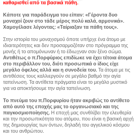
καθαρισθεί από τα βασικά πάθη.
Κάποτε για παράδειγμα του είπαν: «Γέροντα δυο
μοναχοί ζουν στο τάδε μέρος πολύ καλά, αρμονικά».
Χαμογέλασε λέγοντας: «Ταίριαξαν τα πάθη τους».
Στην ιστορία του μοναχισμού όποτε υπήρχε ένα άτομο με
ιδιαιτερότητες και δεν προσαρμοζόταν στο πρόγραμμα της
μονής ή το απομόνωναν ή το έδιωχναν σαν ξένο σώμα.
Αντιθέτως ο π.Πορφύριος επιδίωκε να έχει τέτοια άτομα
στο περιβάλλον του, διότι προσωπικά ο ίδιος είχε
μεγάλο όφελος αλλά και η συνοδεία του.
Τα άτομα με τις
αντιθέσεις τους καλλιεργούν σε μεγάλο βαθμό την αγία
ταπείνωση. Τα αντίθετα πράγματα είναι το μεγάλο μυστικό
για να αποκτήσουμε την αγία ταπείνωση.
Το πνεύμα του π.Πορφυρίου ήταν ακριβώς το αντίθετο
από αυτό της εποχής μας το οργανωσιακό και της
παγκοσμιοποίησης.
Η εποχή μας συνθλίβει την ελευθερία
και την προσωπικότητα του ατόμου, που είναι η βασική αρχή
της δημιουργίας των όντων, δηλαδή του αγγελικού κόσμου
και του ανθρώπου.