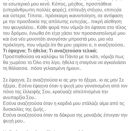
το εσωτερικό μου κενό. Κόπος, μόχθος, προσπάθεια
(υπεράνθρωπη πολλές φορές), επίτευξη στόχου, επιτυχία
και ύστερα; Τίποτα.. πρόσκαιρη ικανοποίηση, σε αντίφαση
με την προσδοκία της απόλυτης ευτυχίας.. πικρή αίσθηση
του φευγαλέου.. Κάθε φορά που νόμιζα ότι έφτανα στο τέλος
του δρόμου, ένιωθα ότι είχα χάσει τον προσανατολισμό μου
και ένα νέο μονοπάτι ανοιγόταν μπροστά μου, μια νέα
πρόκληση, που νόμιζα ότι θα μου χαρίσει ο, τι αναζητούσα..
Τι έψαχνα; Τι ήθελα; Τι αναζητούσα τελικά;
Προσπαθούσα να καλύψω τα Πάντα με το κάτι, νόμιζα πως
θα χωρέσει το Όλο στο λίγο, ήθελα η σταγόνα να αγκαλιάσει
τη θάλασσα. .πόσο γελασμένη ήμουν..
Σε έψαχνα, Σε αναζητούσα κι ας μην το ήξερα.. κι ας μην Σε
ήξερα.. Εσένα έψαχνα όταν η ψυχή μου γονατισμένη από τον
πόνο της έλλειψής Σου, κραύγαζε απελπισμένα την
ανυπαρξία Σου..
Εσένα αναζητούσα όταν η καρδιά μου στάλαζε αίμα από τις
δυσκολίες της ζωής..
Εσένα αναζητούσα όταν τα δάκρυα της μοναξιάς έπνιγαν την
ψυχή μου..