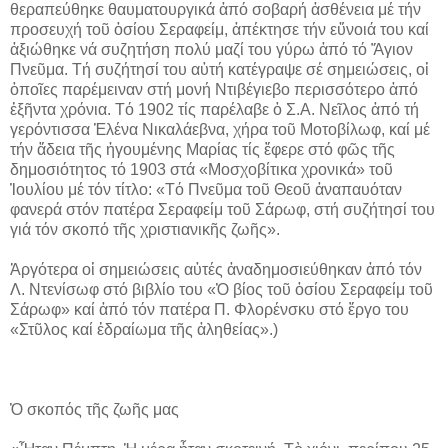
θεραπεύθηκε θαυματουργικά ἀπό σοβαρή ἀσθένεια μέ τήν
προσευχή τοῦ ὁσίου Σεραφείμ, ἀπέκτησε τήν εὔνοιά του καί
ἀξιώθηκε νά συζητήση πολύ μαζί του γύρω ἀπό τό Ἅγιον
Πνεῦμα. Τή συζήτησί του αὐτή κατέγραψε σέ σημειώσεις, οἱ
ὁποῖες παρέμειναν στή μονή Ντιβέγιεβο περισσότερο ἀπό
ἑξῆντα χρόνια. Τό 1902 τίς παρέλαβε ὁ Σ.Α. Νεῖλος ἀπό τή
γερόντισσα Ἑλένα Νικαλάεβνα, χήρα τοῦ Μοτοβίλωφ, καί μέ
τήν ἄδεια τῆς ἡγουμένης Μαρίας τίς ἔφερε στό φῶς τῆς
δημοσιότητος τό 1903 στά «Μοσχοβίτικα χρονικά» τοῦ
Ἰουλίου μέ τόν τίτλο: «Τό Πνεῦμα τοῦ Θεοῦ ἀναπαυόταν
φανερά στόν πατέρα Σεραφείμ τοῦ Σάρωφ, στή συζήτησί του
γιά τόν σκοπό τῆς χριστιανικῆς ζωῆς».
Ἀργότερα οἱ σημειώσεις αὐτές ἀναδημοσιεύθηκαν ἀπό τόν
Λ. Ντενίσωφ στό βιβλίο του «Ὁ βίος τοῦ ὁσίου Σεραφείμ τοῦ
Σάρωφ» καί ἀπό τόν πατέρα Π. Φλορένσκυ στό ἔργο του
«Στῦλος καί ἑδραίωμα τῆς ἀληθείας».)
Ὁ σκοπός τῆς ζωῆς μας