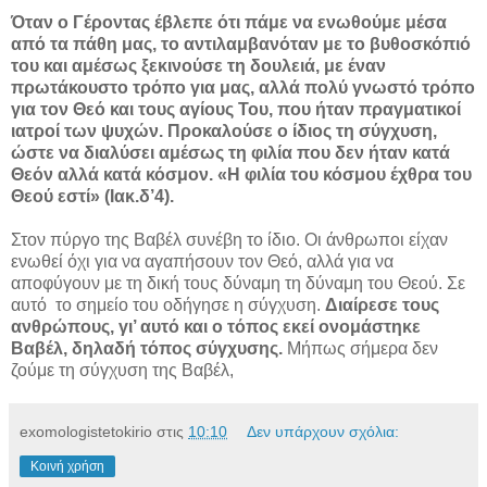
Όταν ο Γέροντας έβλεπε ότι πάμε να ενωθούμε μέσα
από τα πάθη μας, το αντιλαμβανόταν με το βυθοσκόπιό
του και αμέσως ξεκινούσε τη δουλειά, με έναν
πρωτάκουστο τρόπο για μας, αλλά πολύ γνωστό τρόπο
για τον Θεό και τους αγίους Του, που ήταν πραγματικοί
ιατροί των ψυχών. Προκαλούσε ο ίδιος τη σύγχυση,
ώστε να διαλύσει αμέσως τη φιλία που δεν ήταν κατά
Θεόν αλλά κατά κόσμον. «Η φιλία του κόσμου έχθρα του
Θεού εστί» (Ιακ.δ’4).
Στον πύργο της Βαβέλ συνέβη το ίδιο. Οι άνθρωποι είχαν
ενωθεί όχι για να αγαπήσουν τον Θεό, αλλά για να
αποφύγουν με τη δική τους δύναμη τη δύναμη του Θεού. Σε
αυτό το σημείο του οδήγησε η σύγχυση.
Διαίρεσε τους
ανθρώπους, γι’ αυτό και ο τόπος εκεί ονομάστηκε
Βαβέλ, δηλαδή τόπος σύγχυσης.
Μήπως σήμερα δεν
ζούμε τη σύγχυση της Βαβέλ,
exomologistetokirio
στις
10:10
Δεν υπάρχουν σχόλια:
Κοινή χρήση