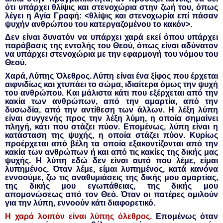
ότι υπάρχει θλίψις και στενοχώρια στην ζωή του, όπως
λέγει η Αγία Γραφή: <θλίψις και στενοχωρία επί πάσαν
ψυχήν ανθρώπου του κατεργαζομένου το κακόν>.
Δεν είναι δυνατόν να υπάρχει χαρά εκεί όπου υπάρχει
παράβασις της εντολής του Θεού, όπως είναι αδύνατον
να υπάρχει στενοχώρια με την εφαρμογή του νόμου του
Θεού.
Χαρά, Λύπης Όλεθρος. Λύπη είναι ένα ξίφος που έρχεται
αιφνιδίως και χτυπάει το σώμα, ιδιαίτερα όμως την ψυχή
του ανθρώπου. Και μάλιστα κάτι που εξέρχεται από την
κακία των ανθρώπων, από την αμαρτία, από την
δυσωδία, από την αντίθεση των άλλων. Η λέξη λύπη
είναι συγγενής προς την λέξη λύμη, η οποία σημαίνει
πληγή, κάτι που στάζει πύον. Επομένως, λύπη είναι η
κατάσταση της ψυχής, η οποία στάζει πύον. Κυρίως
προέρχεται από βέλη τα οποία εξακοντίζονται από την
κακία των ανθρώπων ή και από τις κακίες της δικής μας
ψυχής. Η λύπη εδώ δεν είναι αυτό που λέμε, είμαι
λυπημένος. Όταν λέμε, είμαι λυπημένος, κατά κανόνα
εννοούμε, ζω τις αναθυμιάσεις της δικής μου αμαρτίας,
της δικής μου εγωπάθειας, της δικής μου
απομονώσεως από τον Θεό. Όταν οι πατέρες ομιλούν
για την λύπη, εννοούν κάτι διαφορετικό.
Η χαρά λοιπόν είναι λύπης όλεθρος.
Επομένως όταν