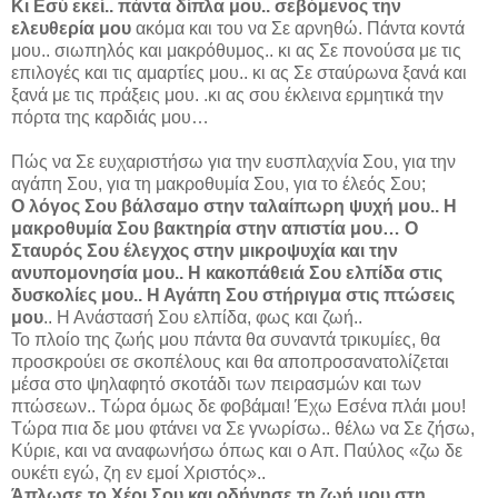
Κι Εσύ εκεί.. πάντα δίπλα μου.. σεβόμενος την
ελευθερία μου
ακόμα και του να Σε αρνηθώ. Πάντα κοντά
μου.. σιωπηλός και μακρόθυμος.. κι ας Σε πονούσα με τις
επιλογές και τις αμαρτίες μου.. κι ας Σε σταύρωνα ξανά και
ξανά με τις πράξεις μου. .κι ας σου έκλεινα ερμητικά την
πόρτα της καρδιάς μου…
Πώς να Σε ευχαριστήσω για την ευσπλαχνία Σου, για την
αγάπη Σου, για τη μακροθυμία Σου, για το έλεός Σου;
Ο λόγος Σου βάλσαμο στην ταλαίπωρη ψυχή μου.. Η
μακροθυμία Σου βακτηρία στην απιστία μου… Ο
Σταυρός Σου έλεγχος στην μικροψυχία και την
ανυπομονησία μου.. Η κακοπάθειά Σου ελπίδα στις
δυσκολίες μου.. Η Αγάπη Σου στήριγμα στις πτώσεις
μου
.. Η Ανάστασή Σου ελπίδα, φως και ζωή..
Το πλοίο της ζωής μου πάντα θα συναντά τρικυμίες, θα
προσκρούει σε σκοπέλους και θα αποπροσανατολίζεται
μέσα στο ψηλαφητό σκοτάδι των πειρασμών και των
πτώσεων.. Τώρα όμως δε φοβάμαι! Έχω Εσένα πλάι μου!
Τώρα πια δε μου φτάνει να Σε γνωρίσω.. θέλω να Σε ζήσω,
Κύριε, και να αναφωνήσω όπως και ο Απ. Παύλος «ζω δε
ουκέτι εγώ, ζη εν εμοί Χριστός»..
Άπλωσε το Χέρι Σου και οδήγησε τη ζωή μου στη