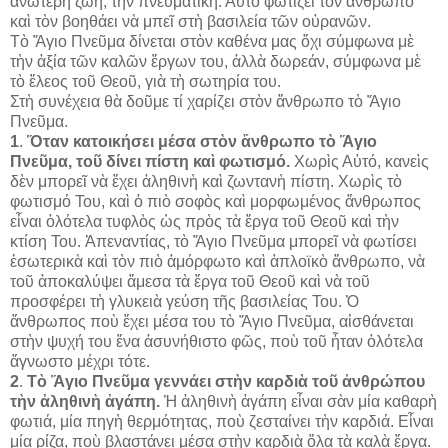
ἀνώτερη ζωή, τὴν πνευματική. Αὐτὸ φωτίζει τὸν ἄνθρωπο
καὶ τὸν βοηθάει νὰ μπεῖ στὴ βασιλεία τῶν οὐρανῶν.
Τὸ Ἅγιο Πνεῦμα δίνεται στὸν καθένα μας ὄχι σύμφωνα μὲ
τὴν ἀξία τῶν καλῶν ἔργων του, ἀλλὰ δωρεάν, σύμφωνα μὲ
τὸ ἔλεος τοῦ Θεοῦ, γιὰ τὴ σωτηρία του.
Στὴ συνέχεια θὰ δοῦμε τί χαρίζει στὸν ἄνθρωπο τὸ Ἅγιο
Πνεῦμα.
1
.
Ὅταν κατοικήσει μέσα στὸν ἄνθρωπο τὸ Ἅγιο
Πνεῦμα, τοῦ δίνει πίστη καὶ φωτισμό.
Χωρὶς Αὐτό, κανεὶς
δὲν μπορεῖ νὰ ἔχει ἀληθινὴ καὶ ζωντανὴ πίστη. Χωρὶς τὸ
φωτισμό Του, καὶ ὁ πιὸ σοφὸς καὶ μορφωμένος ἄνθρωπος
εἶναι ὁλότελα τυφλὸς ὡς πρὸς τὰ ἔργα τοῦ Θεοῦ καὶ τὴν
κτίση Του. Ἀπεναντίας, τὸ Ἅγιο Πνεῦμα μπορεῖ νὰ φωτίσει
ἐσωτερικὰ καὶ τὸν πιὸ ἀμόρφωτο καὶ ἁπλοϊκὸ ἄνθρωπο, νὰ
τοῦ ἀποκαλύψει ἄμεσα τὰ ἔργα τοῦ Θεοῦ καὶ νὰ τοῦ
προσφέρει τὴ γλυκειὰ γεύση τῆς βασιλείας Του. Ὁ
ἄνθρωπος ποὺ ἔχει μέσα του τὸ Ἅγιο Πνεῦμα, αἰσθάνεται
στὴν ψυχή του ἕνα ἀσυνήθιστο φῶς, ποὺ τοῦ ἦταν ὁλότελα
ἄγνωστο μέχρι τότε.
2
.
Τὸ Ἅγιο Πνεῦμα γεννάει στὴν καρδιὰ τοῦ ἀνθρώπου
τὴν ἀληθινὴ ἀγάπη.
Ἡ ἀληθινὴ ἀγάπη εἶναι σὰν μία καθαρὴ
φωτιά, μία πηγὴ θερμότητας, ποὺ ζεσταίνει τὴν καρδιά. Εἶναι
μία ρίζα, ποὺ βλαστάνει μέσα στὴν καρδιὰ ὅλα τὰ καλὰ ἔργα.