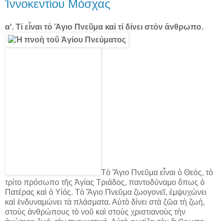
Ἰννοκεντίου Μόσχας
α'. Τί εἶναι τὸ Ἅγιο Πνεῦμα καὶ τί δίνει στὸν ἄνθρωπο.
Τὸ Ἅγιο Πνεῦμα εἶναι ὁ Θεός, τὸ
τρίτο πρόσωπο τῆς Ἁγίας Τριάδος, παντοδύναμο ὅπως ὁ
Πατέρας καὶ ὁ Υἱός. Τὸ Ἅγιο Πνεῦμα ζωογονεῖ, ἐμψυχώνει
καὶ ἐνδυναμώνει τὰ πλάσματα. Αὐτὸ δίνει στὰ ζῶα τὴ ζωή,
στοὺς ἀνθρώπους τὸ νοῦ καὶ στοὺς χριστιανοὺς τὴν