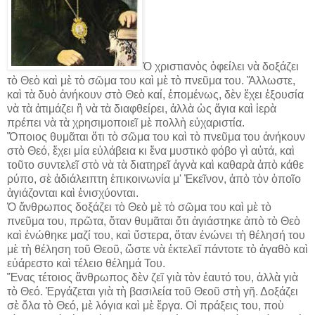
Ὁ χριστιανὸς ὀφείλει νὰ δοξάζει
τὸ Θεὸ καὶ μὲ τὸ σῶμα του καὶ μὲ τὸ πνεῦμα του. Ἄλλωστε,
καὶ τὰ δυὸ ἀνήκουν στὸ Θεὸ καί, ἑπομένως, δὲν ἔχει ἐξουσία
νὰ τὰ ἀτιμάζει ἢ νὰ τὰ διαφθείρει, ἀλλὰ ὡς ἅγια καὶ ἱερὰ
πρέπει νὰ τὰ χρησιμοποιεῖ μὲ πολλὴ εὐχαριστία.
Ὅποιος θυμᾶται ὅτι τὸ σῶμα του καὶ τὸ πνεῦμα του ἀνήκουν
στὸ Θεό, ἔχει μία εὐλάβεια κι ἕνα μυστικὸ φόβο γὶ αὐτά, καὶ
τοῦτο συντελεῖ στὸ νὰ τὰ διατηρεῖ ἁγνὰ καὶ καθαρὰ ἀπὸ κάθε
ρύπο, σὲ ἀδιάλειπτη ἐπικοινωνία μ' Ἐκεῖνον, ἀπὸ τὸν ὁποῖο
ἁγιάζονται καὶ ἐνισχύονται.
Ὁ ἄνθρωπος δοξάζει τὸ Θεὸ μὲ τὸ σῶμα του καὶ μὲ τὸ
πνεῦμα του, πρῶτα, ὅταν θυμᾶται ὅτι ἁγιάστηκε ἀπὸ τὸ Θεὸ
καὶ ἑνώθηκε μαζί του, καὶ ὕστερα, ὅταν ἑνώνει τὴ θέλησή του
μὲ τὴ θέληση τοῦ Θεοῦ, ὥστε νὰ ἐκτελεῖ πάντοτε τὸ ἀγαθὸ καὶ
εὐάρεστο καὶ τέλειο θέλημά Του.
Ἕνας τέτοιος ἄνθρωπος δὲν ζεῖ γιὰ τὸν ἑαυτό του, ἀλλὰ γιὰ
τὸ Θεό. Ἐργάζεται γιὰ τὴ βασιλεία τοῦ Θεοῦ στὴ γῆ. Δοξάζει
σὲ ὅλα τὸ Θεό, μὲ λόγια καὶ μὲ ἔργα. Οἱ πράξεις του, ποὺ