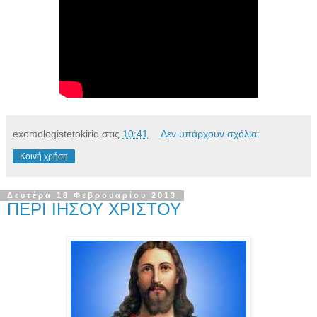
exomologistetokirio
στις
10:41
Δεν υπάρχουν σχόλια:
Κοινή χρήση
Δευτέρα 18 Φεβρουαρίου 2013
ΠΕΡΙ ΙΗΣΟΥ ΧΡΙΣΤΟΥ