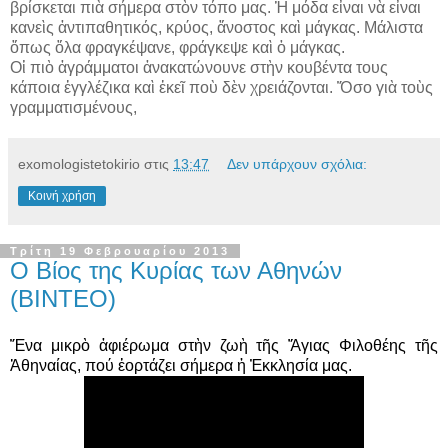
βρίσκεται πιὰ σήμερα στὸν τόπο μας. Ἡ μόδα εἶναι νὰ εἶναι
κανεὶς ἀντιπαθητικός, κρύος, ἄνοστος καὶ μάγκας. Μάλιστα
ὅπως ὅλα φραγκέψανε, φράγκεψε καὶ ὁ μάγκας.
Οἱ πιὸ ἀγράμματοι ἀνακατώνουνε στὴν κουβέντα τους
κάποια ἐγγλέζικα καὶ ἐκεῖ ποὺ δὲν χρειάζονται. Ὅσο γιὰ τοὺς
γραμματισμένους,
exomologistetokirio
στις
13:47
Δεν υπάρχουν σχόλια:
Κοινή χρήση
Τρίτη 19 Φεβρουαρίου 2013
Ο Βίος της Κυρίας των Αθηνών
(ΒΙΝΤΕΟ)
Ἕνα μικρὸ ἀφιέρωμα στὴν ζωὴ τῆς Ἅγιας Φιλοθέης τῆς
Ἀθηναίας, πού ἑορτάζει σήμερα ἡ Ἐκκλησία μας.