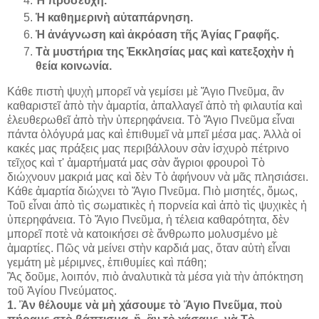
Ἡ προσευχή.
Ἡ καθημερινὴ αὐταπάρνηση.
Ἡ ἀνάγνωση καὶ ἀκρόαση τῆς Ἁγίας Γραφῆς.
Τὰ μυστήρια της Ἐκκλησίας μας καὶ κατεξοχὴν ἡ
θεία κοινωνία.
Κάθε πιστὴ ψυχὴ μπορεῖ νὰ γεμίσει μὲ Ἅγιο Πνεῦμα, ἂν
καθαριστεῖ ἀπὸ τὴν ἁμαρτία, ἀπαλλαγεῖ ἀπὸ τὴ φιλαυτία καὶ
ἐλευθερωθεῖ ἀπὸ τὴν ὑπερηφάνεια. Τὸ Ἅγιο Πνεῦμα εἶναι
πάντα ὁλόγυρά μας καὶ ἐπιθυμεῖ νὰ μπεῖ μέσα μας. Ἀλλὰ οἱ
κακές μας πράξεις μας περιβάλλουν σὰν ἰσχυρὸ πέτρινο
τεῖχος καὶ τ' ἁμαρτήματά μας σὰν ἄγριοι φρουροὶ Τὸ
διώχνουν μακριά μας καὶ δὲν Τὸ ἀφήνουν νὰ μᾶς πλησιάσει.
Κάθε ἁμαρτία διώχνει τὸ Ἅγιο Πνεῦμα. Πιὸ μισητές, ὅμως,
Τοῦ εἶναι ἀπὸ τὶς σωματικὲς ἡ πορνεία καὶ ἀπὸ τὶς ψυχικὲς ἡ
ὑπερηφάνεια. Τὸ Ἅγιο Πνεῦμα, ἡ τέλεια καθαρότητα, δὲν
μπορεῖ ποτὲ νὰ κατοικήσει σὲ ἄνθρωπο μολυσμένο μὲ
ἁμαρτίες. Πῶς νὰ μείνει στὴν καρδιά μας, ὅταν αὐτὴ εἶναι
γεμάτη μὲ μέριμνες, ἐπιθυμίες καὶ πάθη;
Ἂς δοῦμε, λοιπόν, πιὸ ἀναλυτικὰ τὰ μέσα γιὰ τὴν ἀπόκτηση
τοῦ Ἁγίου Πνεύματος.
1. Ἂν θέλουμε νὰ μὴ χάσουμε τὸ Ἅγιο Πνεῦμα, ποὺ