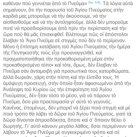
(Ἰω. 3:8)
καθέναν ποὺ γεννιέται ἀπὸ τὸ Πνεῦμα»
. Τὰ λόγια αὐτὰ
σημαίνουν, ὅτι τὴν παρουσία τοῦ Ἁγίου Πνεύματος στὴν
καρδιά μας μποροῦμε νὰ τὴν ἀκούσουμε, νὰ τὴν
αἰσθανθοῦμε καὶ νὰ τὴν ἀντιληφτοῦμε, ἀλλὰ δὲν μποροῦμε
ποτὲ νὰ προσδιορίσουμε ἀπὸ πρὶν τὴν περίσταση καὶ τὴν
ὥρα ποὺ θὰ μᾶς ἐπισκεφθεῖ. Βλέπουμε πῶς οἱ ἀπόστολοι
ἔλαβαν τὸ Ἅγιο Πνεῦμα σὲ στιγμὲς ποὺ δὲν τὸ περίμεναν.
Μόνο ἡ ἐπίσημη κατάβαση τοῦ Ἁγίου Πνεύματος τὴν ἡμέρα
τῆς Πεντηκοστῆς τοὺς εἶχε προαναγγελθεῖ, καὶ
πραγματοποιήθηκε τὴν προκαθορισμένη μέρα στὸν
προκαθορισμένο τόπο• καὶ τότε, ὅμως, δὲν ἔλαβαν τὸ
Πνεῦμα σὰν ἀνταμοιβὴ γιὰ προσωπικά τους κατορθώματα,
ἀλλὰ δωρεάν, χάρη στὴν πίστη καὶ τὴν ἐλπίδα τους. Ἡ
ὁμόψυχη προσευχή, στὴν ὁποία ἦταν ἀφοσιωμένοι ἀπὸ τὴν
Ἀνάληψη τοῦ Κυρίου ὡς τὴν ἐπιφοίτηση τοῦ Ἁγίου
Πνεύματος, δὲν ἦταν τόσο τὸ μέσο, γιὰ νὰ πάρουν τὸ
Πνεῦμα, ὅσο μία προετοιμασία γι' αὐτὸ τὸ γεγονός.
Κανένας, ἑπομένως, δὲν μπορεῖ νὰ ξέρει ποιὰ στιγμὴ καὶ μὲ
ποιὸ τρόπο θὰ λάβει τὰ δῶρα τοῦ Ἁγίου Πνεύματος, γιατί τὰ
δῶρα δίνονται ἀπροσδόκητα, ὅποτε καὶ σ' ὅποιον θέλει ὁ
δωρητής. Γι' αὐτὸ κάνουν μεγάλο λάθος, ὅσοι περιμένουν νὰ
λάβουν τὸ Ἅγιο Πνεῦμα μὲ συγκεκριμένο τρόπο καὶ σὲ