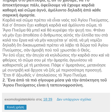
πήραμε στὸ βάπτισμα, ἤ, ἂν τὸ χάσαμε, νὰ Τὸ
ἀποκτήσουμε πάλι, ὀφείλουμε νὰ ἔχουμε καρδιὰ
καθαρὴ καὶ σῶμα ἁγνό, ἀμόλυντο δηλαδὴ ἀπὸ κάθε
σαρκικὴ ἁμαρτία.
Καρδιὰ καὶ σῶμα πρέπει νὰ εἶναι ναὸς τοῦ Ἁγίου Πνεύματος.
Καὶ σ' ὅποιον ἔχει καθαρὴ καρδιὰ καὶ ἀμόλυντο σῶμα, τὸ
Ἅγιο Πνεῦμα θὰ μπεῖ καὶ θὰ κυριέψει τὴν ψυχή του. Φτάνει
νὰ μὴν ἔχει ἀποθέσει ὁ ἄνθρωπος αὐτὸς τὴν ἐλπίδα του στὰ
καλά του ἔργα καὶ νὰ μὴν καυχιέται γι' αὐτά, νὰ μὴ νομίζει
δηλαδὴ ὅτι δικαιωματικὰ πρέπει νὰ λάβει τὰ δῶρα τοῦ Ἁγίου
Πνεύματος, σὰν ἀμοιβὴ ποὺ τοῦ χρωστάει ὁ Θεός.
Ἂν ἐσὺ εἶχες τὴν ἀτυχία νὰ κηλιδώσεις τὴν καρδιά σου καὶ νὰ
φθείρεις τὸ σῶμα σου μὲ τὴν ἁμαρτία, ἀγωνίσου νὰ
καθαριστεῖς μὲ τὴ μετάνοια. Πάψε ν' ἁμαρτάνεις, μετανόησε
μὲ συντριβὴ καὶ ἄρχισε νὰ ζεῖς μὲ περισσότερη προσοχή.
Ἔτσι θ' ἀξιωθεῖς ν' ἀπολαύσεις τὸ Ἅγιο Πνεῦμα.
2. Ἕνα ἀπὸ τὰ πιὸ σίγουρα μέσα γιὰ τὴν ἀπόκτηση τοῦ
Ἅγιου Πνεύματος εἶναι ἡ ταπεινοφροσύνη.
exomologistetokirio
στις
18:39
Δεν υπάρχουν σχόλια:
Κοινή χρήση