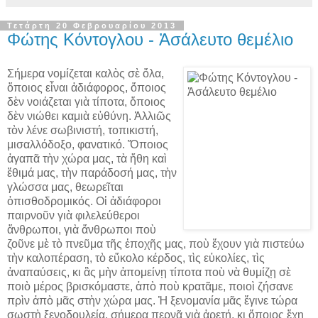
Τετάρτη 20 Φεβρουαρίου 2013
Φώτης Κόντογλου - Ἀσάλευτο θεμέλιο
Σήμερα νομίζεται καλὸς σὲ ὅλα,
ὅποιος εἶναι ἀδιάφορος, ὅποιος
δὲν νοιάζεται γιὰ τίποτα, ὅποιος
δὲν νιώθει καμιὰ εὐθύνη. Ἀλλιῶς
τὸν λένε σωβινιστή, τοπικιστή,
μισαλλόδοξο, φανατικό. Ὅποιος
ἀγαπᾶ τὴν χώρα μας, τὰ ἤθη καὶ
ἔθιμά μας, τὴν παράδοσή μας, τὴν
γλώσσα μας, θεωρεῖται
ὀπισθοδρομικός. Οἱ ἀδιάφοροι
παιρνοῦν γιὰ φιλελεύθεροι
ἄνθρωποι, γιὰ ἄνθρωποι ποὺ
ζοῦνε μὲ τὸ πνεῦμα τῆς ἐποχῆς μας, ποὺ ἔχουν γιὰ πιστεύω
τὴν καλοπέραση, τὸ εὔκολο κέρδος, τὶς εὐκολίες, τὶς
ἀναπαύσεις, κι ἂς μὴν ἀπομείνῃ τίποτα ποὺ νὰ θυμίζῃ σὲ
ποιὸ μέρος βρισκόμαστε, ἀπὸ ποὺ κρατᾶμε, ποιοὶ ζήσανε
πρὶν ἀπὸ μᾶς στὴν χώρα μας. Ἡ ξενομανία μᾶς ἔγινε τώρα
σωστὴ ξενοδουλεία, σήμερα περνᾶ γιὰ ἀρετή, κι ὅποιος ἔχῃ