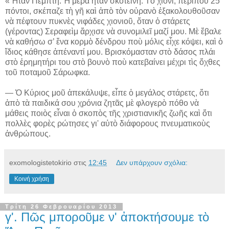
«Ἦταν Πέμπτη. Ἡ μέρα ἦταν σκοτεινή. Τὸ χιόνι, περίπου 25
πόντοι, σκέπαζε τὴ γῆ καὶ ἀπὸ τὸν οὐρανὸ ἐξακολουθοῦσαν
νὰ πέφτουν πυκνὲς νιφάδες χιονιοῦ, ὅταν ὁ στάρετς
(γέροντας) Σεραφεὶμ ἄρχισε νὰ συνομιλεῖ μαζί μου. Μὲ ἔβαλε
νὰ καθήσω σ’ ἕνα κορμὸ δένδρου ποὺ μόλις εἶχε κόψει, καὶ ὁ
ἴδιος κάθησε ἀπέναντί μου. Βρισκόμασταν στὸ δάσος πλάι
στὸ ἐρημητήρι του στὸ βουνὸ ποὺ κατεβαίνει μέχρι τὶς ὄχθες
τοῦ ποταμοῦ Σάρωφκα.
— Ὁ Κύριος μοῦ ἀπεκάλυψε, εἶπε ὁ μεγάλος στάρετς, ὅτι
ἀπὸ τὰ παιδικά σου χρόνια ζητᾶς μὲ φλογερὸ πόθο νὰ
μάθεις ποιὸς εἶναι ὁ σκοπὸς τῆς χριστιανικῆς ζωῆς καὶ ὅτι
πολλὲς φορὲς ρώτησες γι' αὐτὸ διάφορους πνευματικοὺς
ἀνθρώπους.
exomologistetokirio
στις
12:45
Δεν υπάρχουν σχόλια:
Κοινή χρήση
Τρίτη 26 Φεβρουαρίου 2013
γ'. Πῶς μποροῦμε ν' ἀποκτήσουμε τὸ