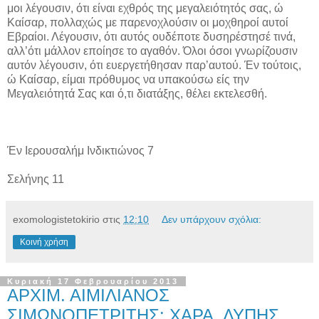
μοι λέγουσιν, ότι είναι εχθρός της μεγαλειότητός σας, ώ
Καίσαρ, πολλαχώς με παρενοχλούσιν οι μοχθηροί αυτοί
Εβραίοι. Λέγουσιν, ότι αυτός ουδέποτε δυσηρέστησέ τινά,
αλλ’ότι μάλλον εποίησε το αγαθόν. Όλοι όσοι γνωρίζουσιν
αυτόν λέγουσιν, ότι ευεργετήθησαν παρ’αυτού. Έν τούτοις,
ώ Καίσαρ, είμαι πρόθυμος να υπακούσω είς την
Μεγαλειότητά Σας και ό,τι διατάξης, θέλει εκτελεσθή.
Έν Ιερουσαλήμ Ινδικτιώνος 7
Σελήνης 11
exomologistetokirio
στις
12:10
Δεν υπάρχουν σχόλια:
Κοινή χρήση
Κυριακή 17 Φεβρουαρίου 2013
ΑΡΧΙΜ. ΑΙΜΙΛΙΑΝΟΣ
ΣΙΜΩΝΟΠΕΤΡΙΤΗΣ: ΧΑΡΑ, ΛΥΠΗΣ