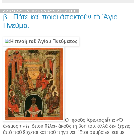
Δευτέρα 25 Φεβρουαρίου 2013
β'. Πότε καὶ ποιοὶ ἀποκτοῦν τὸ Ἅγιο
Πνεῦμα.
Ὁ Ἰησοῦς Χριστὸς εἶπε: «Ὁ
ἄνεμος πνέει ὅπου θέλει• ἀκοῦς τὴ βοή του, ἀλλὰ δὲν ξέρεις
ἀπὸ ποῦ ἔρχεται καὶ ποῦ πηγαίνει. Ἔτσι συμβαίνει καὶ μὲ