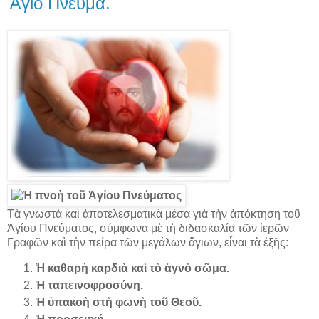
Ἅγιο Πνεῦμα.
Τὰ γνωστὰ καὶ ἀποτελεσματικὰ μέσα γιὰ τὴν ἀπόκτηση τοῦ
Ἁγίου Πνεύματος, σύμφωνα μὲ τὴ διδασκαλία τῶν ἱερῶν
Γραφῶν καὶ τὴν πείρα τῶν μεγάλων ἅγιων, εἶναι τὰ ἑξῆς:
Ἡ καθαρὴ καρδιὰ καὶ τὸ ἁγνὸ σῶμα.
Ἡ ταπεινοφροσύνη.
Ἡ ὑπακοὴ στὴ φωνὴ τοῦ Θεοῦ.