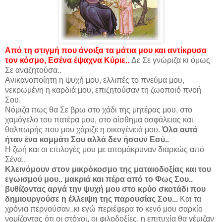
Από τη στιγμή που άνοιξα τα μάτια μου και αντίκρυσα
τον κόσμο, Εσένα έψαχνα Κύριε..
Δε Σε γνώριζα κι όμως
Σε αναζητούσα..
Ανικανοποίητη η ψυχή μου, ελλιπές το πνεύμα μου,
νεκρωμένη η καρδιά μου, επιζητούσαν τη ζωοποιό πνοή
Σου.
Νόμιζα πως θα Σε βρω στο χάδι της μητέρας μου, στο
χαμόγελο του πατέρα μου, στο αίσθημα ασφάλειας και
θαλπωρής που μου χάριζε η οικογένειά μου.
Όλα αυτά
ήταν ένα κομμάτι Σου αλλά δεν ήσουν Εσύ..
Η ζωή και οι επιλογές μου με απομάκρυναν διαρκώς από
Σένα..
Κλεινόμουν στον μικρόκοσμο της ματαιοδοξίας και του
εγωισμού μου.. μακριά και πέρα από το Φως Σου..
βυθίζοντας αργά την ψυχή μου στο κρύο σκοτάδι που
δημιουργούσε η έλλειψη της παρουσίας Σου...
Και τα
χρόνια περνούσαν..κι εγώ περιέφερα το κενό μου σαρκίο
νομίζοντας ότι οι στόχοι, οι φιλοδοξίες, η επιτυχία θα γέμιζαν