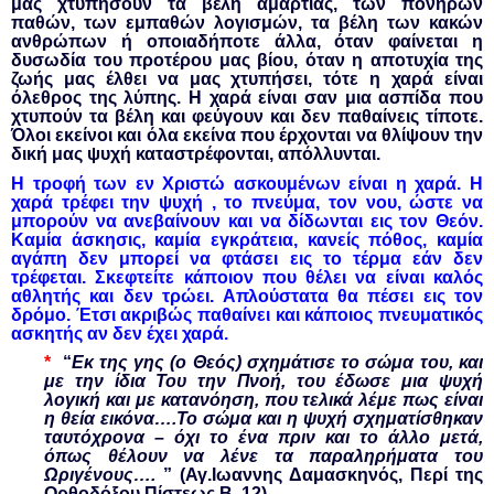
μας χτυπήσουν τα βέλη αμαρτίας, των πονηρών
παθών, των εμπαθών λογισμών, τα βέλη των κακών
ανθρώπων ή οποιαδήποτε άλλα, όταν φαίνεται η
δυσωδία του προτέρου μας βίου, όταν η αποτυχία της
ζωής μας έλθει να μας χτυπήσει, τότε η χαρά είναι
όλεθρος της λύπης. Η χαρά είναι σαν μια ασπίδα που
χτυπούν τα βέλη και φεύγουν και δεν παθαίνεις τίποτε.
Όλοι εκείνοι και όλα εκείνα που έρχονται να θλίψουν την
δική μας ψυχή καταστρέφονται, απόλλυνται.
Η τροφή των εν Χριστώ ασκουμένων είναι η χαρά. Η
χαρά τρέφει την ψυχή , το πνεύμα, τον νου, ώστε να
μπορούν να ανεβαίνουν και να δίδωνται εις τον Θεόν.
Καμία άσκησις, καμία εγκράτεια, κανείς πόθος, καμία
αγάπη δεν μπορεί να φτάσει εις το τέρμα εάν δεν
τρέφεται. Σκεφτείτε κάποιον που θέλει να είναι καλός
αθλητής και δεν τρώει. Απλούστατα θα πέσει εις τον
δρόμο. Έτσι ακριβώς παθαίνει και κάποιος πνευματικός
ασκητής αν δεν έχει χαρά.
*
“
Εκ της γης (ο Θεός) σχημάτισε το σώμα του, και
με την ίδια Του την Πνοή, του έδωσε μια ψυχή
λογική και με κατανόηση, που τελικά λέμε πως είναι
η θεία εικόνα….Το σώμα και η ψυχή σχηματίσθηκαν
ταυτόχρονα – όχι το ένα πριν και το άλλο μετά,
όπως θέλουν να λένε τα παραληρήματα του
Ωριγένους….
” (Αγ.Ιωαννης Δαμασκηνός, Περί της
Ορθοδόξου Πίστεως,Β, 12)