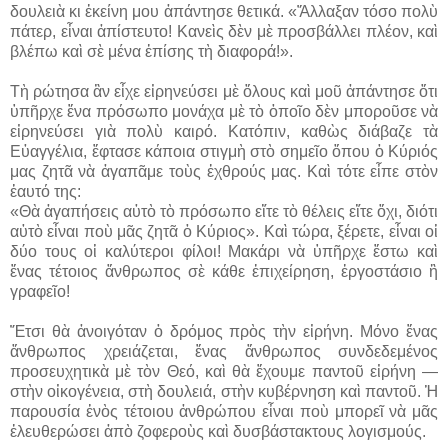
δουλειὰ κι ἐκείνη μου ἀπάντησε θετικά. «Ἄλλαξαν τόσο πολὺ
πάτερ, εἶναι ἀπίστευτο! Κανεὶς δὲν μὲ προσβάλλει πλέον, καὶ
βλέπω καὶ σὲ μένα ἐπίσης τὴ διαφορά!».
Τὴ ρώτησα ἂν εἶχε εἰρηνεύσει μὲ ὅλους καὶ μοῦ ἀπάντησε ὅτι
ὑπῆρχε ἕνα πρόσωπο μονάχα μὲ τὸ ὁποῖο δὲν μποροῦσε νὰ
εἰρηνεύσει γιὰ πολὺ καιρό. Κατόπιν, καθὼς διάβαζε τὰ
Εὐαγγέλια, ἔφτασε κάποια στιγμὴ στὸ σημεῖο ὅπου ὁ Κύριός
μας ζητᾶ νὰ ἀγαπᾶμε τοὺς ἐχθρούς μας. Καὶ τότε εἶπε στὸν
ἑαυτό της:
«Θὰ ἀγαπήσεις αὐτὸ τὸ πρόσωπο εἴτε τὸ θέλεις εἴτε ὄχι, διότι
αὐτὸ εἶναι ποὺ μᾶς ζητᾶ ὁ Κύριος». Καὶ τώρα, ξέρετε, εἶναι οἱ
δύο τους οἱ καλύτεροι φίλοι! Μακάρι νὰ ὑπῆρχε ἔστω καὶ
ἕνας τέτοιος ἄνθρωπος σὲ κάθε ἐπιχείρηση, ἐργοστάσιο ἢ
γραφεῖο!
Ἔτσι θὰ ἀνοιγόταν ὁ δρόμος πρὸς τὴν εἰρήνη. Μόνο ἕνας
ἄνθρωπος χρειάζεται, ἕνας ἄνθρωπος συνδεδεμένος
προσευχητικὰ μὲ τὸν Θεό, καὶ θὰ ἔχουμε παντοῦ εἰρήνη —
στὴν οἰκογένεια, στὴ δουλειά, στὴν κυβέρνηση καὶ παντοῦ. Ἡ
παρουσία ἑνὸς τέτοιου ἀνθρώπου εἶναι ποὺ μπορεῖ νὰ μᾶς
ἐλευθερώσει ἀπὸ ζοφεροὺς καὶ δυσβάστακτους λογισμούς.