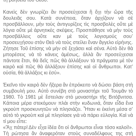
Κανεὶς δὲν γνωρίζει ἂν προσεύχεσαι ἢ ὄχι τὴν ὥρα τῆς
δουλειᾶς σου. Κατὰ συνέπεια, ὅταν ἀρχίζουν νὰ σὲ
προσβάλλουν, μὴν τοὺς ἀντιγυρίζεις τὶς προσβολὲς οὔτε μὲ
λόγια οὔτε μὲ ἀρνητικὲς σκέψεις. Προσπάθησε νὰ μὴν τοὺς
προσβάλλεις οὔτε καν μὲ τοὺς λογισμούς σου’
προσευχήσου στὸν Θεὸ νὰ τοὺς στείλει ἕναν ἄγγελο εἰρήνης.
Ζήτησε Τοῦ ἐπίσης νὰ μὴν σὲ ξεχάσει καὶ σένα. Αὐτὸ δὲν θὰ
μπορέσεις νὰ τὸ κάνεις ἀμέσως, ἀλλὰ ἂν προσεύχεσαι
πάντοτε ἔτσι, θὰ δεῖς πῶς θὰ ἀλλάξουν τὰ πράγματα μὲ τὸν
καιρὸ καὶ πῶς θὰ ἀλλάξουν ἐπίσης καὶ οἱ ἄνθρωποι. Κατ’
οὐσία, θὰ ἀλλάξεις κι ἐσύ».
Ἐκεῖνο τὸν καιρὸ δὲν ἤξερα ἂν ἐπρόκειτο νὰ δώσει βάση στὴ
συμβουλή μου. Αὐτὸ συνέβη στὸ μοναστήρι τοῦ Τουμᾶν τὸ
1980. Τὸ 1981 μὲ ἔστειλαν στὸ μοναστήρι τῆς Βιτόβνιτσα.
Κάποια μέρα στεκόμουν πλάι στὴν κυδωνιά, ὅταν εἶδα ἕνα
γκροὺπ προσκυνητῶν νὰ πλησιάζει. Ἦταν κι ἐκείνη μέσα σ’
αὐτὸ τὸ γκροὺπ καὶ μὲ πλησίασε γιὰ νὰ πάρει εὐλογία. Καὶ νὰ
τί μου εἶπε:
«Ἂχ πάτερ! Δὲν εἶχα ἰδέα ὅτι οἱ ἄνθρωποι εἶναι τόσο καλοί!».
Τὴ ρώτησα ἂν ἀναφερόταν στοὺς συναδέλφους της στὴ