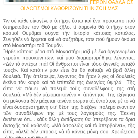
ΓΕΡΩΝ ΘΑΔΔΑΙΟΣ,
ΟΙ ΛΟΓΙΣΜΟΙ ΚΑΘΟΡΙΖΟΥΝ ΤΗΝ ΖΩΗ ΜΑΣ
Ἂν σὲ κάθε οἰκογένεια ὑπῆρχε ἔστω καὶ ἕνα πρόσωπο ποὺ
ὑπηρετοῦσε τὸν Θεὸ μὲ ζῆλο, τί ἁρμονία θὰ ὑπῆρχε στὸν
κόσμο! Θυμᾶμαι συχνὰ τὴν ἱστορία κάποιας κοπέλας.
Συνήθιζε νὰ ἔρχεται καὶ νὰ συζητᾶμε, τότε ποὺ ἤμουν ἀκόμα
στὸ Μοναστήρι τοῦ Τουμᾶν.
Ἦρθε κάποια μέρα στὸ Μοναστήρι μαζὶ μὲ ἕνα ὀργανωμένο
γκροὺπ προσκυνητῶν, καὶ μοῦ διαμαρτυρήθηκε λέγοντας:
«Δὲν τὸ ἀντέχω πιά! Οἱ ἄνθρωποι εἶναι τόσο ἀγενεῖς μεταξύ
τους!». Καὶ κατόπιν μου εἶπε ὅτι θὰ κοίταζε νὰ βρεῖ ἄλλη
δουλειά. Τὴν ἀπέτρεψα, λέγοντας ὅτι ἦταν λίγες οἱ δουλειὲς
ἐκεῖνο τὸν καιρὸ καὶ τὰ ἐπίπεδά της ἀνεργίας ὑψηλά. Τῆς
εἶπα νὰ πάψει νὰ πολεμᾶ τοὺς συναδέλφους της στὴ
δουλειά. «Μὰ δὲν μάχομαι κανένα!», ἀπάντησε. Τῆς ἐξήγησα
ὅτι μολονότι δὲν μάχεται κανένα σωματικά, ἐντούτοις μὲ τὸ νὰ
εἶναι δυσαρεστημένη στὴ θέση της. διεξάγει πόλεμο ἐναντίον
τῶν συναδέλφων της μὲ τοὺς λογισμούς της. Ἐκείνη
ἀντέτεινε ὅτι....
κάθε ἄλλη ἀντίδραση θὰ ὑπερέβαινε τὰ ὅρια
ἀντοχῆς τοῦ καθενός. «Μὰ ἀσφαλῶς καὶ τὰ ὑπερβαίνει», τῆς
εἶπα, «ἀλλὰ δὲν μπορεῖς νὰ τὸ κάνεις μόνη σου. Χρειάζεσαι
τὴ βοήθεια τοῦ Θεοῦ.