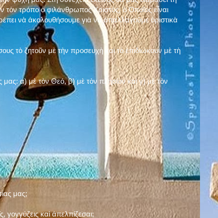
ν τὸν τρόπο ὁ φιλάνθρωπος Χριστός, ὁ Ὁποῖος εἶναι
πρέπει νὰ ἀκολουθήσουμε γιὰ νὰ ἀπαλλαγοῦμε ὁριστικὰ
ους τὸ ζητοῦν μὲ τὴν προσευχὴ καὶ τὸ ἐπιδιώκουν μὲ τὴ
ς μας: α)
μὲ τὸν Θεό
, β)
μὲ τὸν πλησίον
καὶ γ)
μὲ τὸν
σίας μας;
, γογγύζεις καὶ ἀπελπίζεσαι;