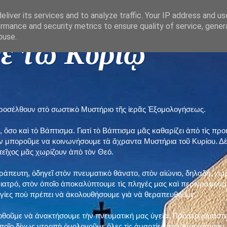
liver its services and to analyze traffic. Your IP address and u
rmance and security metrics to ensure quality of service, gene
buse.
ε τῶ Κυρίῳ "
προσέλθουν στὸ σωστικὸ Μυστήριο τῆς ἱερᾶς Ἐξομολογήσεως.
, ὅσο καὶ τὸ Βάπτισμα. Γιατί τὸ Βάπτισμα μᾶς καθαρίζει ἀπὸ τὶς 
ὲν μποροῦμε να κοινωνήσουμε τὰ ἄχραντα Μυστήρια τοῦ Κυρίου. Δ
τεῖχος μᾶς χωρίζουν ἀπὸ τὸν Θεό.
εράπευτη, ὁδηγεῖ στὸν πνευματικὸ θάνατο, στὸν αἰώνιο, δηλαδή, χω
ατρό, στὸν ὁποῖο ἀποκαλύπτουμε τὶς πληγές μας καὶ περιγράφουμε
δηγίες ποὺ πρέπει νὰ ἀκολουθήσουμε γιὰ νὰ θεραπευθοῦμε.
ποθοῦμε νὰ ἀνακτήσουμε τὴν πνευματική μας ὑγεία. Προσερχόμαστε
ποῖο δίχως ντροπὴ ὁμολογοῦμε ὅλες τὶς ἁμαρτίες ποὺ τραυμάτισαν τ