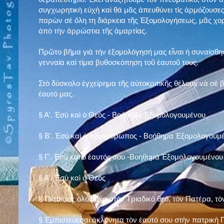
συγχωρητικὴ εὐχὴ καὶ θά μᾶς ἀπευθύνει τὶς ἁρμόζουσες
παρὼν σὲ ὅλη τη διάρκεια τῆς Ἐξομολογήσεως, μᾶς χορ
ἀπὸ τὴν ἀρρώστια τῆς ἁμαρτίας.
Πρῶτο βῆμα γιὰ τὴν ἐξομολόγησή μας εἶναι ἡ συναίσθησ
γενναία καὶ τίμια βυθοσκόπηση τοῦ ἑαυτοῦ τους.
Στὸ δύσκολο ἐγχείρημα τῆς αὐτοκριτικῆς θέλουν νὰ σὲ
ἑαυτό μας
.
§
Α'. Ἐσὺ καὶ ὁ Θεὸς - Βοήθημα Ἐξομολογουμένου
§
Β'. Ἐσὺ καὶ ὁ συνάνθρωπος - Βοήθημα Ἐξομολογουμ
§
Γ'. Ἐσὺ καὶ ὁ ἑαυτός σου -Βοήθημα Ἐξομολογουμένου
§ Α'. Ἐσὺ καὶ ὁ Θεὸς
§ Πιστεύεις ὁλόψυχα στὸν Τριαδικὸ θεό, τὸν Πατέρα, τὸ
§ Ἐμπιστεύεσαι ἀκλόνητα τὸν ἑαυτό σου στὴν πατρικὴ Π