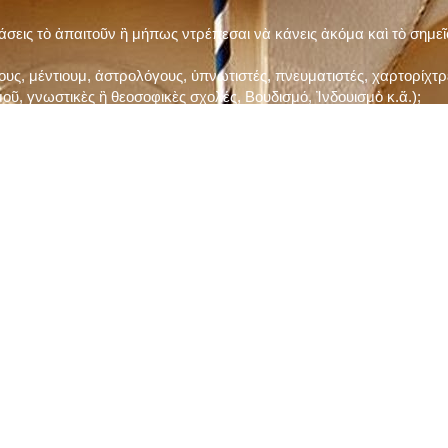
τάσεις τὸ ἀπαιτοῦν ἢ μήπως ντρέπεσαι νὰ κάνεις ἀκόμα καὶ τὸ σημε
ς, μέντιουμ, ἀστρολόγους, ὑπνωτιστές, πνευματιστές, χαρτορίχτρε
οῦ, γνωστικὲς ἢ θεοσοφικὲς σχολές, Βουδισμό, Ἰνδουισμὸ κ.ἅ.);
ι μὲ τὸ ξεμάτιασμα καὶ δίνεις σημασία στὶς διάφορες προλήψεις καὶ 
ρωί, βράδυ, πρὶν καὶ μετὰ τὰ γεύματα) ἢ στὴν Ἐκκλησία (κάθε Κυρι
ς εὐεργεσίες Του;
ελῆ βιβλία;
ν Τετάρτη καὶ τὴν Παρασκευὴ καὶ τὶς ἄλλες περιόδους τῶν Νηστειῶν
ας, ὑστέρα ἀπὸ τὴν κατάλληλη προετοιμασία καὶ τὴν ἔγκριση τοῦ π
ας ἢ τῶν Ἁγίων μας;
 ἢ ὑπόσχεσή σου στὸν Θεό;