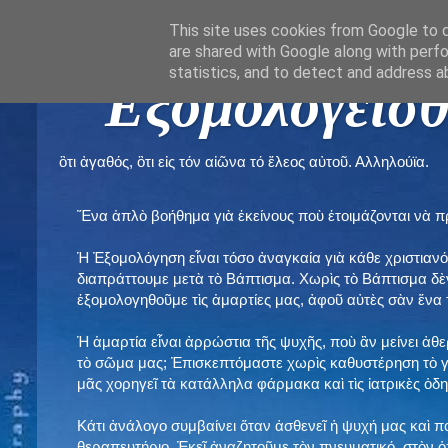
This site uses cookies from Google to de
are shared with Google along with perfo
statistics, and to detect and address a
" Εξομολογεῖσθ
ὃτι ἀγαθός, ὃτι εἰς τόν αἰῶνα τό ἔλεος αὐτοῦ. Αλληλούϊα.
Ἕνα ἁπλὸ βοήθημα γιὰ ἐκείνους ποὺ ἑτοιμάζονται νὰ 
Ἡ Ἐξομολόγηση εἶναι τόσο ἀναγκαία γιὰ κάθε χριστιανό
διαπράττουμε μετὰ τὸ Βάπτισμα. Χωρὶς τὸ Βάπτισμα δ
ἐξομολογηθοῦμε τὶς ἁμαρτίες μας, ἀφοῦ αὐτὲς σὰν ἕνα 
Ἡ ἁμαρτία εἶναι ἀρρώστια τῆς ψυχῆς, ποὺ ἂν μείνει ἀθ
τὸ σῶμα μας; Ἐπισκεπτόμαστε χωρὶς καθυστέρηση τὸ γι
μᾶς χορηγεῖ τὰ κατάλληλα φάρμακα καὶ τὶς ἰατρικὲς ὁ
Κάτι ἀνάλογο συμβαίνει ὅταν ἀσθενεῖ ἡ ψυχή μας καὶ 
θεραπευτήριο. Ἐκεῖ ἀναζητοῦμε τὸν πνευματικό, στὸν ὁ