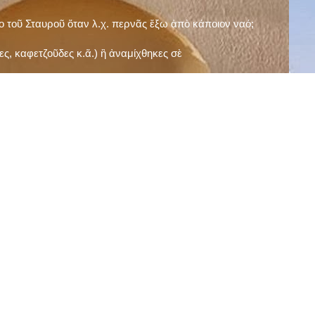
ῖο τοῦ Σταυροῦ ὅταν λ.χ. περνᾶς ἔξω ἀπὸ κάποιον ναό;
ς, καφετζοῦδες κ.ἅ.) ἢ ἀναμίχθηκες σὲ
δεισιδαιμονίες (π.χ. «τὸ 13 εἶναι γρουσούζικος
ακὴ καὶ τὶς μεγάλες γιορτές), εὐγνωμονώντας
;
νευματικοῦ σου;