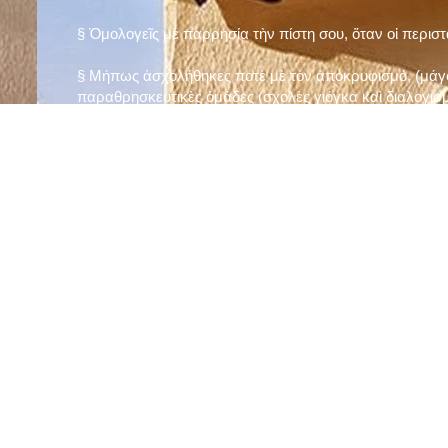
§ Ὁμολογεῖς μὲ παρρησία τὴν πίστη σου, ὅταν οἱ περισ
§ Μήπως ἀσχολήθηκες ποτὲ μὲ τὸν ἀποκρυφισμό, (μάγου
παραθρησκευτικὲς ὁμάδες (σχολὲς γιόγκα καὶ διαλογισμ
§ Μήπως πιστεύεις στὴν τύχη καὶ στὰ ὄνειρα ἢ ἀσχολεῖσα
ἀριθμός», «τὸ πέταλο φέρνει γούρι» κ.λπ.);
§ Προσεύχεσαι τακτικὰ καὶ προσεκτικὰ στὸ σπίτι σου (π
πρωτίστως τὸν Θεὸ γιὰ τὶς ποικίλες, φανερὲς καὶ ἀφανεῖ
§ Μελετᾶς καθημερινὰ τὴν Ἁγία Γραφὴ καὶ ἄλλα ψυχωφ
§ Νηστεύεις, ἂν δὲν ὑπάρχουν σοβαροὶ λόγοι ὑγείας, τὴ
§ Προσέρχεσαι τακτικὰ στὸ Μυστήριο τῆς Θείας Κοινωνί
§ Μήπως βλαστημᾶς τὸ ὄνομα τοῦ Χρίστου, τῆς Παναγί
§ Μήπως ὁρκίζεσαι χωρὶς λόγο ἢ ἀθέτησες τυχὸν ὅρκο