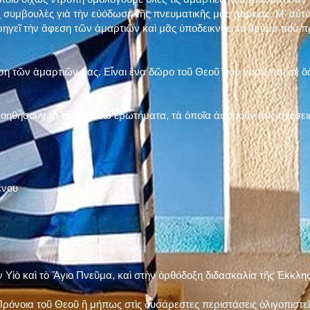
 συμβουλὲς γιὰ τὴν εὐόδωση τῆς πνευματικῆς μας πορείας. Μ' αὐτὸ
ηγεῖ τὴν ἄφεση τῶν ἁμαρτιῶν καὶ μᾶς ὑποδεικνύει τὸ δρόμο ποὺ 
η τῶν ἁμαρτιῶν μας. Εἶναι ἕνα δῶρο τοῦ Θεοῦ ποὺ χαρίζεται σὲ ὅσ
 βοηθήσουν τὰ παρακάτω ἐρωτήματα, τὰ ὁποῖα ἀφοροῦν στὶς σχέσει
ένου
ν Υἱὸ καὶ τὸ Ἅγιο Πνεῦμα, καὶ στὴν ὀρθόδοξη διδασκαλία τῆς Ἐκκλη
ρόνοια τοῦ Θεοῦ ἢ μήπως στὶς δυσάρεστες περιστάσεις ὀλιγοπιστεῖς