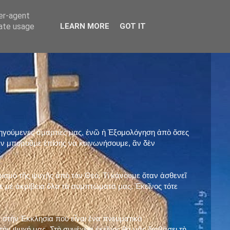
ser-agent
rate usage
LEARN MORE
GOT IT
προηγούμενες ἁμαρτίες μας, ἐνῶ ἡ Ἐξομολόγηση ἀπὸ ὅσες
ὲν μποροῦμε ἐπίσης νὰ κοινωνήσουμε, ἂν δὲν
ρισμὸ τῆς ψυχῆς ἀπὸ τὸν Θεό. Τί κάνουμε ὅταν ἀσθενεῖ
 μὲ ἀκρίβεια ὅλα τὰ συμπτώματά μας. Ἐκεῖνος τότε
 στὴν Ἐκκλησία ποὺ εἶναι ἕνα πνευματικὸ
ὴν ψυχή μας. Στὴ συνέχεια ἐκεῖνος θὰ μᾶς διαβάσει τὴ