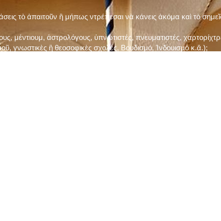
τάσεις τὸ ἀπαιτοῦν ἢ μήπως ντρέπεσαι νὰ κάνεις ἀκόμα καὶ τὸ σημε
ς, μέντιουμ, ἀστρολόγους, ὑπνωτιστές, πνευματιστές, χαρτορίχτρε
οῦ, γνωστικὲς ἢ θεοσοφικὲς σχολές, Βουδισμό, Ἰνδουισμὸ κ.ἅ.);
ι μὲ τὸ ξεμάτιασμα καὶ δίνεις σημασία στὶς διάφορες προλήψεις καὶ 
ρωί, βράδυ, πρὶν καὶ μετὰ τὰ γεύματα) ἢ στὴν Ἐκκλησία (κάθε Κυρι
ς εὐεργεσίες Του;
ελῆ βιβλία;
ν Τετάρτη καὶ τὴν Παρασκευὴ καὶ τὶς ἄλλες περιόδους τῶν Νηστειῶν
ας, ὑστέρα ἀπὸ τὴν κατάλληλη προετοιμασία καὶ τὴν ἔγκριση τοῦ π
ας ἢ τῶν Ἁγίων μας;
 ἢ ὑπόσχεσή σου στὸν Θεό;