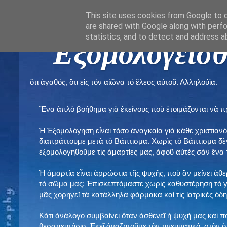
This site uses cookies from Google to de
are shared with Google along with perfo
statistics, and to detect and address a
" Εξομολογεῖσθ
ὃτι ἀγαθός, ὃτι εἰς τόν αἰῶνα τό ἔλεος αὐτοῦ. Αλληλούϊα.
Ἕνα ἁπλὸ βοήθημα γιὰ ἐκείνους ποὺ ἑτοιμάζονται νὰ 
Ἡ Ἐξομολόγηση εἶναι τόσο ἀναγκαία γιὰ κάθε χριστιανό
διαπράττουμε μετὰ τὸ Βάπτισμα. Χωρὶς τὸ Βάπτισμα δ
ἐξομολογηθοῦμε τὶς ἁμαρτίες μας, ἀφοῦ αὐτὲς σὰν ἕνα 
Ἡ ἁμαρτία εἶναι ἀρρώστια τῆς ψυχῆς, ποὺ ἂν μείνει ἀθ
τὸ σῶμα μας; Ἐπισκεπτόμαστε χωρὶς καθυστέρηση τὸ γι
μᾶς χορηγεῖ τὰ κατάλληλα φάρμακα καὶ τὶς ἰατρικὲς ὁ
Κάτι ἀνάλογο συμβαίνει ὅταν ἀσθενεῖ ἡ ψυχή μας καὶ 
θεραπευτήριο. Ἐκεῖ ἀναζητοῦμε τὸν πνευματικό, στὸν ὁ