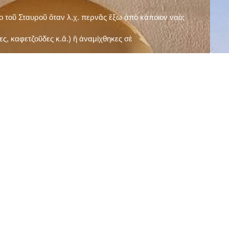
ῖο τοῦ Σταυροῦ ὅταν λ.χ. περνᾶς ἔξω ἀπὸ κάποιον ναό;
ς, καφετζοῦδες κ.ἅ.) ἢ ἀναμίχθηκες σὲ
δεισιδαιμονίες (π.χ. «τὸ 13 εἶναι γρουσούζικος
ακὴ καὶ τὶς μεγάλες γιορτές), εὐγνωμονώντας
;
νευματικοῦ σου;