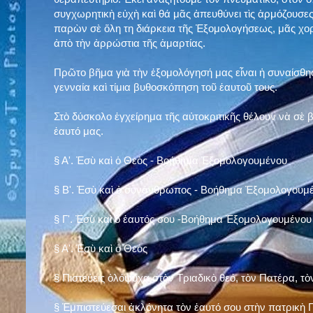
συγχωρητικὴ εὐχὴ καὶ θά μᾶς ἀπευθύνει τὶς ἁρμόζουσες
παρὼν σὲ ὅλη τη διάρκεια τῆς Ἐξομολογήσεως, μᾶς χορ
ἀπὸ τὴν ἀρρώστια τῆς ἁμαρτίας.
Πρῶτο βῆμα γιὰ τὴν ἐξομολόγησή μας εἶναι ἡ συναίσθησ
γενναία καὶ τίμια βυθοσκόπηση τοῦ ἑαυτοῦ τους.
Στὸ δύσκολο ἐγχείρημα τῆς αὐτοκριτικῆς θέλουν νὰ σὲ
ἑαυτό μας
.
§
Α'. Ἐσὺ καὶ ὁ Θεὸς - Βοήθημα Ἐξομολογουμένου
§
Β'. Ἐσὺ καὶ ὁ συνάνθρωπος - Βοήθημα Ἐξομολογουμ
§
Γ'. Ἐσὺ καὶ ὁ ἑαυτός σου -Βοήθημα Ἐξομολογουμένου
§ Α'. Ἐσὺ καὶ ὁ Θεὸς
§ Πιστεύεις ὁλόψυχα στὸν Τριαδικὸ θεό, τὸν Πατέρα, τὸ
§ Ἐμπιστεύεσαι ἀκλόνητα τὸν ἑαυτό σου στὴν πατρικὴ Π