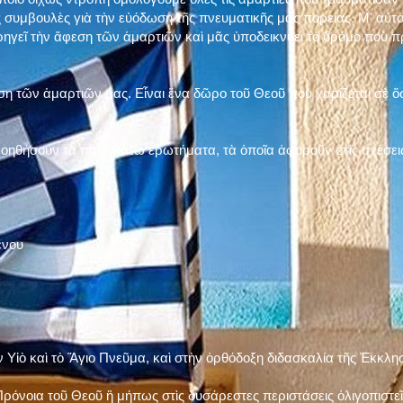
 συμβουλὲς γιὰ τὴν εὐόδωση τῆς πνευματικῆς μας πορείας. Μ' αὐτὸ
ηγεῖ τὴν ἄφεση τῶν ἁμαρτιῶν καὶ μᾶς ὑποδεικνύει τὸ δρόμο ποὺ 
η τῶν ἁμαρτιῶν μας. Εἶναι ἕνα δῶρο τοῦ Θεοῦ ποὺ χαρίζεται σὲ ὅσ
 βοηθήσουν τὰ παρακάτω ἐρωτήματα, τὰ ὁποῖα ἀφοροῦν στὶς σχέσει
ένου
ν Υἱὸ καὶ τὸ Ἅγιο Πνεῦμα, καὶ στὴν ὀρθόδοξη διδασκαλία τῆς Ἐκκλη
ρόνοια τοῦ Θεοῦ ἢ μήπως στὶς δυσάρεστες περιστάσεις ὀλιγοπιστεῖς