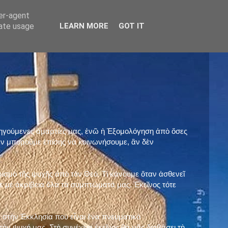
ser-agent
rate usage
LEARN MORE
GOT IT
προηγούμενες ἁμαρτίες μας, ἐνῶ ἡ Ἐξομολόγηση ἀπὸ ὅσες
ὲν μποροῦμε ἐπίσης νὰ κοινωνήσουμε, ἂν δὲν
ρισμὸ τῆς ψυχῆς ἀπὸ τὸν Θεό. Τί κάνουμε ὅταν ἀσθενεῖ
 μὲ ἀκρίβεια ὅλα τὰ συμπτώματά μας. Ἐκεῖνος τότε
 στὴν Ἐκκλησία ποὺ εἶναι ἕνα πνευματικὸ
ὴν ψυχή μας. Στὴ συνέχεια ἐκεῖνος θὰ μᾶς διαβάσει τὴ