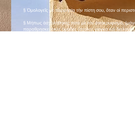
§ Ὁμολογεῖς μὲ παρρησία τὴν πίστη σου, ὅταν οἱ περισ
§ Μήπως ἀσχολήθηκες ποτὲ μὲ τὸν ἀποκρυφισμό, (μάγου
παραθρησκευτικὲς ὁμάδες (σχολὲς γιόγκα καὶ διαλογισμ
§ Μήπως πιστεύεις στὴν τύχη καὶ στὰ ὄνειρα ἢ ἀσχολεῖσα
ἀριθμός», «τὸ πέταλο φέρνει γούρι» κ.λπ.);
§ Προσεύχεσαι τακτικὰ καὶ προσεκτικὰ στὸ σπίτι σου (π
πρωτίστως τὸν Θεὸ γιὰ τὶς ποικίλες, φανερὲς καὶ ἀφανεῖ
§ Μελετᾶς καθημερινὰ τὴν Ἁγία Γραφὴ καὶ ἄλλα ψυχωφ
§ Νηστεύεις, ἂν δὲν ὑπάρχουν σοβαροὶ λόγοι ὑγείας, τὴ
§ Προσέρχεσαι τακτικὰ στὸ Μυστήριο τῆς Θείας Κοινωνί
§ Μήπως βλαστημᾶς τὸ ὄνομα τοῦ Χρίστου, τῆς Παναγί
§ Μήπως ὁρκίζεσαι χωρὶς λόγο ἢ ἀθέτησες τυχὸν ὅρκο