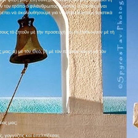
ν τὸν τρόπο ὁ φιλάνθρωπος Χριστός, ὁ Ὁποῖος εἶναι
πρέπει νὰ ἀκολουθήσουμε γιὰ νὰ ἀπαλλαγοῦμε ὁριστικὰ
ους τὸ ζητοῦν μὲ τὴν προσευχὴ καὶ τὸ ἐπιδιώκουν μὲ τὴ
ς μας: α)
μὲ τὸν Θεό
, β)
μὲ τὸν πλησίον
καὶ γ)
μὲ τὸν
σίας μας;
, γογγύζεις καὶ ἀπελπίζεσαι;