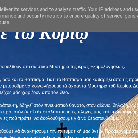
liver its services and to analyze traffic. Your IP address and u
rmance and security metrics to ensure quality of service, gene
buse.
ε τῶ Κυρίῳ "
προσέλθουν στὸ σωστικὸ Μυστήριο τῆς ἱερᾶς Ἐξομολογήσεως.
, ὅσο καὶ τὸ Βάπτισμα. Γιατί τὸ Βάπτισμα μᾶς καθαρίζει ἀπὸ τὶς 
ὲν μποροῦμε να κοινωνήσουμε τὰ ἄχραντα Μυστήρια τοῦ Κυρίου. Δ
τεῖχος μᾶς χωρίζουν ἀπὸ τὸν Θεό.
εράπευτη, ὁδηγεῖ στὸν πνευματικὸ θάνατο, στὸν αἰώνιο, δηλαδή, χω
ατρό, στὸν ὁποῖο ἀποκαλύπτουμε τὶς πληγές μας καὶ περιγράφουμε
δηγίες ποὺ πρέπει νὰ ἀκολουθήσουμε γιὰ νὰ θεραπευθοῦμε.
ποθοῦμε νὰ ἀνακτήσουμε τὴν πνευματική μας ὑγεία. Προσερχόμαστε
ποῖο δίχως ντροπὴ ὁμολογοῦμε ὅλες τὶς ἁμαρτίες ποὺ τραυμάτισαν τ