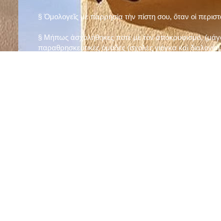
§ Ὁμολογεῖς μὲ παρρησία τὴν πίστη σου, ὅταν οἱ περισ
§ Μήπως ἀσχολήθηκες ποτὲ μὲ τὸν ἀποκρυφισμό, (μάγου
παραθρησκευτικὲς ὁμάδες (σχολὲς γιόγκα καὶ διαλογισμ
§ Μήπως πιστεύεις στὴν τύχη καὶ στὰ ὄνειρα ἢ ἀσχολεῖσα
ἀριθμός», «τὸ πέταλο φέρνει γούρι» κ.λπ.);
§ Προσεύχεσαι τακτικὰ καὶ προσεκτικὰ στὸ σπίτι σου (π
πρωτίστως τὸν Θεὸ γιὰ τὶς ποικίλες, φανερὲς καὶ ἀφανεῖ
§ Μελετᾶς καθημερινὰ τὴν Ἁγία Γραφὴ καὶ ἄλλα ψυχωφ
§ Νηστεύεις, ἂν δὲν ὑπάρχουν σοβαροὶ λόγοι ὑγείας, τὴ
§ Προσέρχεσαι τακτικὰ στὸ Μυστήριο τῆς Θείας Κοινωνί
§ Μήπως βλαστημᾶς τὸ ὄνομα τοῦ Χρίστου, τῆς Παναγί
§ Μήπως ὁρκίζεσαι χωρὶς λόγο ἢ ἀθέτησες τυχὸν ὅρκο