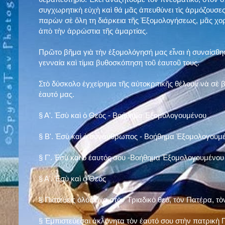
συγχωρητικὴ εὐχὴ καὶ θά μᾶς ἀπευθύνει τὶς ἁρμόζουσες
παρὼν σὲ ὅλη τη διάρκεια τῆς Ἐξομολογήσεως, μᾶς χορ
ἀπὸ τὴν ἀρρώστια τῆς ἁμαρτίας.
Πρῶτο βῆμα γιὰ τὴν ἐξομολόγησή μας εἶναι ἡ συναίσθησ
γενναία καὶ τίμια βυθοσκόπηση τοῦ ἑαυτοῦ τους.
Στὸ δύσκολο ἐγχείρημα τῆς αὐτοκριτικῆς θέλουν νὰ σὲ
ἑαυτό μας
.
§
Α'. Ἐσὺ καὶ ὁ Θεὸς - Βοήθημα Ἐξομολογουμένου
§
Β'. Ἐσὺ καὶ ὁ συνάνθρωπος - Βοήθημα Ἐξομολογουμ
§
Γ'. Ἐσὺ καὶ ὁ ἑαυτός σου -Βοήθημα Ἐξομολογουμένου
§ Α'. Ἐσὺ καὶ ὁ Θεὸς
§ Πιστεύεις ὁλόψυχα στὸν Τριαδικὸ θεό, τὸν Πατέρα, τὸ
§ Ἐμπιστεύεσαι ἀκλόνητα τὸν ἑαυτό σου στὴν πατρικὴ Π