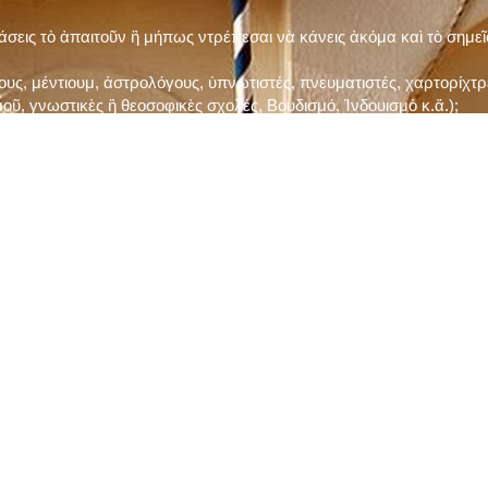
τάσεις τὸ ἀπαιτοῦν ἢ μήπως ντρέπεσαι νὰ κάνεις ἀκόμα καὶ τὸ σημε
ς, μέντιουμ, ἀστρολόγους, ὑπνωτιστές, πνευματιστές, χαρτορίχτρε
οῦ, γνωστικὲς ἢ θεοσοφικὲς σχολές, Βουδισμό, Ἰνδουισμὸ κ.ἅ.);
ι μὲ τὸ ξεμάτιασμα καὶ δίνεις σημασία στὶς διάφορες προλήψεις καὶ 
ρωί, βράδυ, πρὶν καὶ μετὰ τὰ γεύματα) ἢ στὴν Ἐκκλησία (κάθε Κυρι
ς εὐεργεσίες Του;
ελῆ βιβλία;
ν Τετάρτη καὶ τὴν Παρασκευὴ καὶ τὶς ἄλλες περιόδους τῶν Νηστειῶν
ας, ὑστέρα ἀπὸ τὴν κατάλληλη προετοιμασία καὶ τὴν ἔγκριση τοῦ π
ας ἢ τῶν Ἁγίων μας;
 ἢ ὑπόσχεσή σου στὸν Θεό;