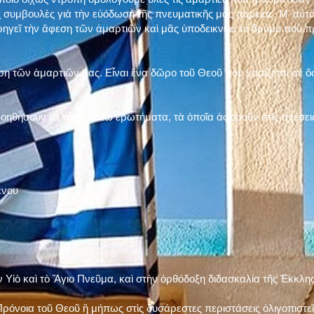
 συμβουλὲς γιὰ τὴν εὐόδωση τῆς πνευματικῆς μας πορείας. Μ' αὐτὸ
ηγεῖ τὴν ἄφεση τῶν ἁμαρτιῶν καὶ μᾶς ὑποδεικνύει τὸ δρόμο ποὺ 
η τῶν ἁμαρτιῶν μας. Εἶναι ἕνα δῶρο τοῦ Θεοῦ ποὺ χαρίζεται σὲ ὅσ
 βοηθήσουν τὰ παρακάτω ἐρωτήματα, τὰ ὁποῖα ἀφοροῦν στὶς σχέσει
ένου
ν Υἱὸ καὶ τὸ Ἅγιο Πνεῦμα, καὶ στὴν ὀρθόδοξη διδασκαλία τῆς Ἐκκλη
ρόνοια τοῦ Θεοῦ ἢ μήπως στὶς δυσάρεστες περιστάσεις ὀλιγοπιστεῖς