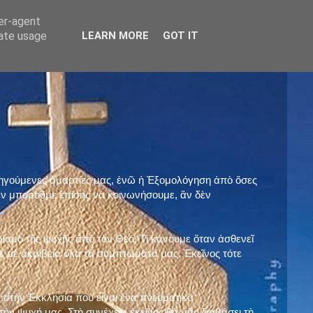
ser-agent
rate usage
LEARN MORE
GOT IT
προηγούμενες ἁμαρτίες μας, ἐνῶ ἡ Ἐξομολόγηση ἀπὸ ὅσες
ὲν μποροῦμε ἐπίσης νὰ κοινωνήσουμε, ἂν δὲν
ρισμὸ τῆς ψυχῆς ἀπὸ τὸν Θεό. Τί κάνουμε ὅταν ἀσθενεῖ
 μὲ ἀκρίβεια ὅλα τὰ συμπτώματά μας. Ἐκεῖνος τότε
 στὴν Ἐκκλησία ποὺ εἶναι ἕνα πνευματικὸ
ὴν ψυχή μας. Στὴ συνέχεια ἐκεῖνος θὰ μᾶς διαβάσει τὴ