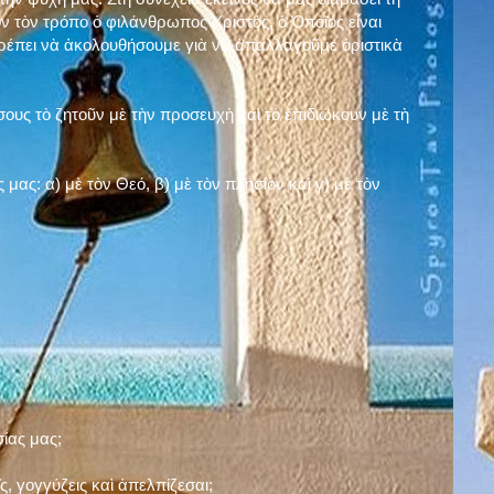
ν τὸν τρόπο ὁ φιλάνθρωπος Χριστός, ὁ Ὁποῖος εἶναι
πρέπει νὰ ἀκολουθήσουμε γιὰ νὰ ἀπαλλαγοῦμε ὁριστικὰ
ους τὸ ζητοῦν μὲ τὴν προσευχὴ καὶ τὸ ἐπιδιώκουν μὲ τὴ
ς μας: α)
μὲ τὸν Θεό
, β)
μὲ τὸν πλησίον
καὶ γ)
μὲ τὸν
σίας μας;
, γογγύζεις καὶ ἀπελπίζεσαι;