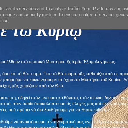
liver its services and to analyze traffic. Your IP address and u
rmance and security metrics to ensure quality of service, gene
buse.
ε τῶ Κυρίῳ "
προσέλθουν στὸ σωστικὸ Μυστήριο τῆς ἱερᾶς Ἐξομολογήσεως.
, ὅσο καὶ τὸ Βάπτισμα. Γιατί τὸ Βάπτισμα μᾶς καθαρίζει ἀπὸ τὶς 
ὲν μποροῦμε να κοινωνήσουμε τὰ ἄχραντα Μυστήρια τοῦ Κυρίου. Δ
τεῖχος μᾶς χωρίζουν ἀπὸ τὸν Θεό.
εράπευτη, ὁδηγεῖ στὸν πνευματικὸ θάνατο, στὸν αἰώνιο, δηλαδή, χω
ατρό, στὸν ὁποῖο ἀποκαλύπτουμε τὶς πληγές μας καὶ περιγράφουμε
δηγίες ποὺ πρέπει νὰ ἀκολουθήσουμε γιὰ νὰ θεραπευθοῦμε.
ποθοῦμε νὰ ἀνακτήσουμε τὴν πνευματική μας ὑγεία. Προσερχόμαστε
ποῖο δίχως ντροπὴ ὁμολογοῦμε ὅλες τὶς ἁμαρτίες ποὺ τραυμάτισαν τ