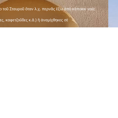
ῖο τοῦ Σταυροῦ ὅταν λ.χ. περνᾶς ἔξω ἀπὸ κάποιον ναό;
ς, καφετζοῦδες κ.ἅ.) ἢ ἀναμίχθηκες σὲ
δεισιδαιμονίες (π.χ. «τὸ 13 εἶναι γρουσούζικος
ακὴ καὶ τὶς μεγάλες γιορτές), εὐγνωμονώντας
;
νευματικοῦ σου;