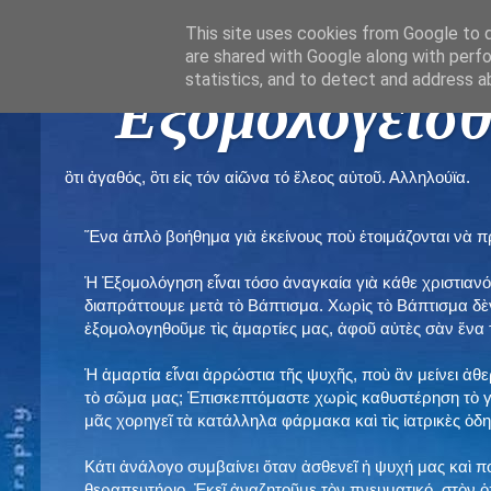
This site uses cookies from Google to de
are shared with Google along with perfo
statistics, and to detect and address a
" Εξομολογεῖσθ
ὃτι ἀγαθός, ὃτι εἰς τόν αἰῶνα τό ἔλεος αὐτοῦ. Αλληλούϊα.
Ἕνα ἁπλὸ βοήθημα γιὰ ἐκείνους ποὺ ἑτοιμάζονται νὰ 
Ἡ Ἐξομολόγηση εἶναι τόσο ἀναγκαία γιὰ κάθε χριστιανό
διαπράττουμε μετὰ τὸ Βάπτισμα. Χωρὶς τὸ Βάπτισμα δ
ἐξομολογηθοῦμε τὶς ἁμαρτίες μας, ἀφοῦ αὐτὲς σὰν ἕνα 
Ἡ ἁμαρτία εἶναι ἀρρώστια τῆς ψυχῆς, ποὺ ἂν μείνει ἀθ
τὸ σῶμα μας; Ἐπισκεπτόμαστε χωρὶς καθυστέρηση τὸ γι
μᾶς χορηγεῖ τὰ κατάλληλα φάρμακα καὶ τὶς ἰατρικὲς ὁ
Κάτι ἀνάλογο συμβαίνει ὅταν ἀσθενεῖ ἡ ψυχή μας καὶ 
θεραπευτήριο. Ἐκεῖ ἀναζητοῦμε τὸν πνευματικό, στὸν ὁ