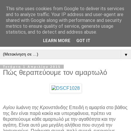
This site uses cookies from Google to deliver its services
" Εξομολογεῖσθε τῶ Κυρίῳ
and to analyze traffic. Your IP address and user-agent are
shared with Google along with performance and security
"
metrics to ensure quality of service, generate usage
statistics, and to detect and address abuse.
ὃτι ἀγαθός, ὃτι εἰς τόν αἰῶνα τό ἔλεος αὐτοῦ. Αλληλούϊα.
LEARN MORE
GOT IT
▼
Τετάρτη 1 Απριλίου 2015
Πώς θεραπεύουμε τον αμαρτωλό
Αγίου Ιωάννη της Κρονστάνδης
Επειδή η αμαρτία στο βάθος
της δεν είναι παρά κακία και υπερηφάνεια, πρέπει να
θεραπεύουμε κάθε αμαρτωλό με την αγαθότητα και την
αγάπη. Είναι αυτό μια μεγάλη αλήθεια που συχνά την
λησμονούμε. Πράγματι συχνά, πολύ συχνά, ενεργούμε