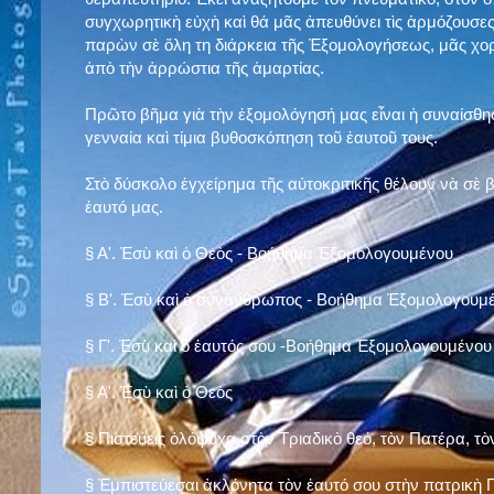
συγχωρητικὴ εὐχὴ καὶ θά μᾶς ἀπευθύνει τὶς ἁρμόζουσες
παρὼν σὲ ὅλη τη διάρκεια τῆς Ἐξομολογήσεως, μᾶς χορ
ἀπὸ τὴν ἀρρώστια τῆς ἁμαρτίας.
Πρῶτο βῆμα γιὰ τὴν ἐξομολόγησή μας εἶναι ἡ συναίσθησ
γενναία καὶ τίμια βυθοσκόπηση τοῦ ἑαυτοῦ τους.
Στὸ δύσκολο ἐγχείρημα τῆς αὐτοκριτικῆς θέλουν νὰ σὲ
ἑαυτό μας
.
§
Α'. Ἐσὺ καὶ ὁ Θεὸς - Βοήθημα Ἐξομολογουμένου
§
Β'. Ἐσὺ καὶ ὁ συνάνθρωπος - Βοήθημα Ἐξομολογουμ
§
Γ'. Ἐσὺ καὶ ὁ ἑαυτός σου -Βοήθημα Ἐξομολογουμένου
§ Α'. Ἐσὺ καὶ ὁ Θεὸς
§ Πιστεύεις ὁλόψυχα στὸν Τριαδικὸ θεό, τὸν Πατέρα, τὸ
§ Ἐμπιστεύεσαι ἀκλόνητα τὸν ἑαυτό σου στὴν πατρικὴ Π