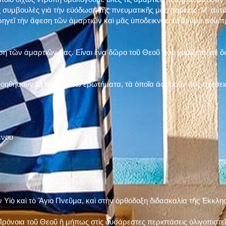
 συμβουλὲς γιὰ τὴν εὐόδωση τῆς πνευματικῆς μας πορείας. Μ' αὐτὸ
ηγεῖ τὴν ἄφεση τῶν ἁμαρτιῶν καὶ μᾶς ὑποδεικνύει τὸ δρόμο ποὺ 
η τῶν ἁμαρτιῶν μας. Εἶναι ἕνα δῶρο τοῦ Θεοῦ ποὺ χαρίζεται σὲ ὅσ
 βοηθήσουν τὰ παρακάτω ἐρωτήματα, τὰ ὁποῖα ἀφοροῦν στὶς σχέσει
ένου
ν Υἱὸ καὶ τὸ Ἅγιο Πνεῦμα, καὶ στὴν ὀρθόδοξη διδασκαλία τῆς Ἐκκλη
ρόνοια τοῦ Θεοῦ ἢ μήπως στὶς δυσάρεστες περιστάσεις ὀλιγοπιστεῖς