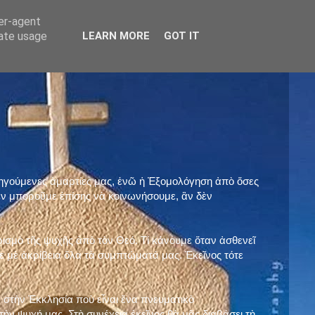
ser-agent
rate usage
LEARN MORE
GOT IT
προηγούμενες ἁμαρτίες μας, ἐνῶ ἡ Ἐξομολόγηση ἀπὸ ὅσες
ὲν μποροῦμε ἐπίσης νὰ κοινωνήσουμε, ἂν δὲν
ρισμὸ τῆς ψυχῆς ἀπὸ τὸν Θεό. Τί κάνουμε ὅταν ἀσθενεῖ
 μὲ ἀκρίβεια ὅλα τὰ συμπτώματά μας. Ἐκεῖνος τότε
 στὴν Ἐκκλησία ποὺ εἶναι ἕνα πνευματικὸ
ὴν ψυχή μας. Στὴ συνέχεια ἐκεῖνος θὰ μᾶς διαβάσει τὴ