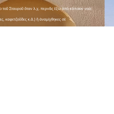
ῖο τοῦ Σταυροῦ ὅταν λ.χ. περνᾶς ἔξω ἀπὸ κάποιον ναό;
ς, καφετζοῦδες κ.ἅ.) ἢ ἀναμίχθηκες σὲ
δεισιδαιμονίες (π.χ. «τὸ 13 εἶναι γρουσούζικος
ακὴ καὶ τὶς μεγάλες γιορτές), εὐγνωμονώντας
;
νευματικοῦ σου;