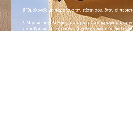
§ Ὁμολογεῖς μὲ παρρησία τὴν πίστη σου, ὅταν οἱ περισ
§ Μήπως ἀσχολήθηκες ποτὲ μὲ τὸν ἀποκρυφισμό, (μάγου
παραθρησκευτικὲς ὁμάδες (σχολὲς γιόγκα καὶ διαλογισμ
§ Μήπως πιστεύεις στὴν τύχη καὶ στὰ ὄνειρα ἢ ἀσχολεῖσα
ἀριθμός», «τὸ πέταλο φέρνει γούρι» κ.λπ.);
§ Προσεύχεσαι τακτικὰ καὶ προσεκτικὰ στὸ σπίτι σου (π
πρωτίστως τὸν Θεὸ γιὰ τὶς ποικίλες, φανερὲς καὶ ἀφανεῖ
§ Μελετᾶς καθημερινὰ τὴν Ἁγία Γραφὴ καὶ ἄλλα ψυχωφ
§ Νηστεύεις, ἂν δὲν ὑπάρχουν σοβαροὶ λόγοι ὑγείας, τὴ
§ Προσέρχεσαι τακτικὰ στὸ Μυστήριο τῆς Θείας Κοινωνί
§ Μήπως βλαστημᾶς τὸ ὄνομα τοῦ Χρίστου, τῆς Παναγί
§ Μήπως ὁρκίζεσαι χωρὶς λόγο ἢ ἀθέτησες τυχὸν ὅρκο