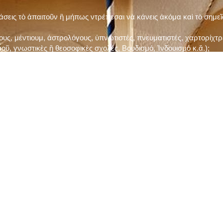
τάσεις τὸ ἀπαιτοῦν ἢ μήπως ντρέπεσαι νὰ κάνεις ἀκόμα καὶ τὸ σημε
ς, μέντιουμ, ἀστρολόγους, ὑπνωτιστές, πνευματιστές, χαρτορίχτρε
οῦ, γνωστικὲς ἢ θεοσοφικὲς σχολές, Βουδισμό, Ἰνδουισμὸ κ.ἅ.);
ι μὲ τὸ ξεμάτιασμα καὶ δίνεις σημασία στὶς διάφορες προλήψεις καὶ 
ρωί, βράδυ, πρὶν καὶ μετὰ τὰ γεύματα) ἢ στὴν Ἐκκλησία (κάθε Κυρι
ς εὐεργεσίες Του;
ελῆ βιβλία;
ν Τετάρτη καὶ τὴν Παρασκευὴ καὶ τὶς ἄλλες περιόδους τῶν Νηστειῶν
ας, ὑστέρα ἀπὸ τὴν κατάλληλη προετοιμασία καὶ τὴν ἔγκριση τοῦ π
ας ἢ τῶν Ἁγίων μας;
 ἢ ὑπόσχεσή σου στὸν Θεό;