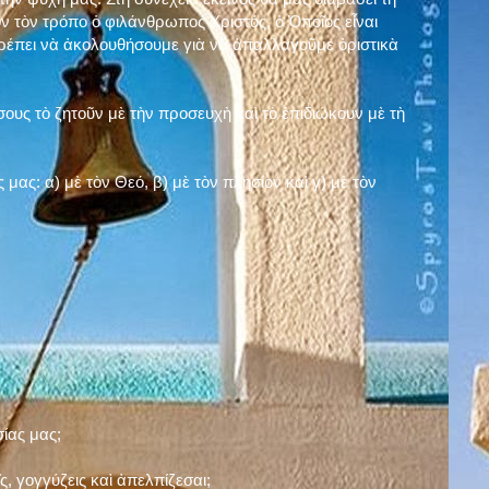
ν τὸν τρόπο ὁ φιλάνθρωπος Χριστός, ὁ Ὁποῖος εἶναι
πρέπει νὰ ἀκολουθήσουμε γιὰ νὰ ἀπαλλαγοῦμε ὁριστικὰ
ους τὸ ζητοῦν μὲ τὴν προσευχὴ καὶ τὸ ἐπιδιώκουν μὲ τὴ
ς μας: α)
μὲ τὸν Θεό
, β)
μὲ τὸν πλησίον
καὶ γ)
μὲ τὸν
σίας μας;
, γογγύζεις καὶ ἀπελπίζεσαι;