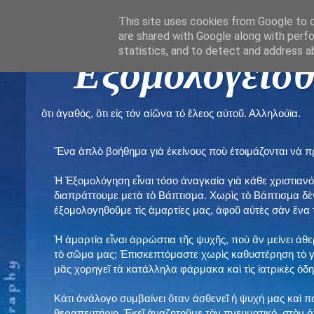
This site uses cookies from Google to de
are shared with Google along with perfo
statistics, and to detect and address a
" Εξομολογεῖσθ
ὃτι ἀγαθός, ὃτι εἰς τόν αἰῶνα τό ἔλεος αὐτοῦ. Αλληλούϊα.
Ἕνα ἁπλὸ βοήθημα γιὰ ἐκείνους ποὺ ἑτοιμάζονται νὰ 
Ἡ Ἐξομολόγηση εἶναι τόσο ἀναγκαία γιὰ κάθε χριστιανό
διαπράττουμε μετὰ τὸ Βάπτισμα. Χωρὶς τὸ Βάπτισμα δ
ἐξομολογηθοῦμε τὶς ἁμαρτίες μας, ἀφοῦ αὐτὲς σὰν ἕνα 
Ἡ ἁμαρτία εἶναι ἀρρώστια τῆς ψυχῆς, ποὺ ἂν μείνει ἀθ
τὸ σῶμα μας; Ἐπισκεπτόμαστε χωρὶς καθυστέρηση τὸ γι
μᾶς χορηγεῖ τὰ κατάλληλα φάρμακα καὶ τὶς ἰατρικὲς ὁ
Κάτι ἀνάλογο συμβαίνει ὅταν ἀσθενεῖ ἡ ψυχή μας καὶ 
θεραπευτήριο. Ἐκεῖ ἀναζητοῦμε τὸν πνευματικό, στὸν ὁ