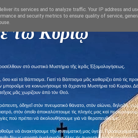
liver its services and to analyze traffic. Your IP address and u
rmance and security metrics to ensure quality of service, gene
buse.
ε τῶ Κυρίῳ "
προσέλθουν στὸ σωστικὸ Μυστήριο τῆς ἱερᾶς Ἐξομολογήσεως.
, ὅσο καὶ τὸ Βάπτισμα. Γιατί τὸ Βάπτισμα μᾶς καθαρίζει ἀπὸ τὶς 
ὲν μποροῦμε να κοινωνήσουμε τὰ ἄχραντα Μυστήρια τοῦ Κυρίου. Δ
τεῖχος μᾶς χωρίζουν ἀπὸ τὸν Θεό.
εράπευτη, ὁδηγεῖ στὸν πνευματικὸ θάνατο, στὸν αἰώνιο, δηλαδή, χω
ατρό, στὸν ὁποῖο ἀποκαλύπτουμε τὶς πληγές μας καὶ περιγράφουμε
δηγίες ποὺ πρέπει νὰ ἀκολουθήσουμε γιὰ νὰ θεραπευθοῦμε.
ποθοῦμε νὰ ἀνακτήσουμε τὴν πνευματική μας ὑγεία. Προσερχόμαστε
ποῖο δίχως ντροπὴ ὁμολογοῦμε ὅλες τὶς ἁμαρτίες ποὺ τραυμάτισαν τ