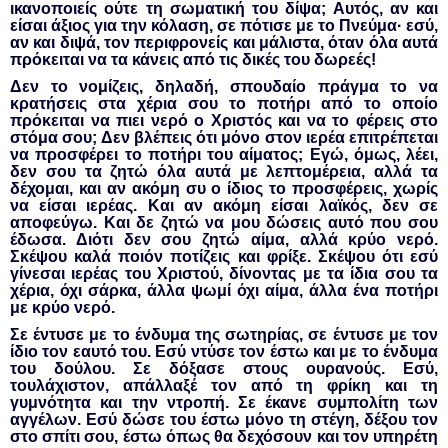
ικανοποιείς ούτε τη σωματική του δίψα; Αυτός, αν και
είσαι άξιος για την κόλαση, σε πότισε με το Πνεύμα· εσύ,
αν και διψά, τον περιφρονείς και μάλιστα, όταν όλα αυτά
πρόκειται να τα κάνεις από τις δικές του δωρεές!
Δεν το νομίζεις, δηλαδή, σπουδαίο πράγμα το να
κρατήσεις στα χέρια σου το ποτήρι από το οποίο
πρόκειται να πιει νερό ο Χριστός και να το φέρεις στο
στόμα σου; Δεν βλέπεις ότι μόνο στον ιερέα επιτρέπεται
να προσφέρει το ποτήρι του αίματος; Εγώ, όμως, λέει,
δεν σου τα ζητώ όλα αυτά με λεπτομέρεια, αλλά τα
δέχομαι, και αν ακόμη συ ο ίδιος το προσφέρεις, χωρίς
να είσαι ιερέας. Και αν ακόμη είσαι λαϊκός, δεν σε
αποφεύγω. Και δε ζητώ να μου δώσεις αυτό που σου
έδωσα. Διότι δεν σου ζη­τώ αίμα, αλλά κρύο νερό.
Σκέψου καλά ποιόν ποτίζεις και φρίξε. Σκέψου ότι εσύ
γίνεσαι ιερέας του Χριστού, δίνοντας με τα ίδια σου τα
χέρια, όχι σάρκα, άλλα ψωμί όχι αίμα, άλλα ένα ποτήρι
με κρύο νερό.
Σε έντυσε με το ένδυμα της σωτηρίας, σε έντυσε με τον
ίδιο τον εαυτό του. Εσύ ντύσε τον έστω και με το ένδυμα
του δούλου. Σε δόξασε στους ουρανούς. Εσύ,
τουλάχιστον, απάλλαξέ τον από τη φρίκη και τη
γυμνότητα και την ντροπή. Σε έκανε συμπολίτη των
αγγέλων. Εσύ δώσε του έστω μόνο τη στέγη, δέξου τον
στο σπίτι σου, έστω όπως θα δεχόσουν και τον υπηρέτη