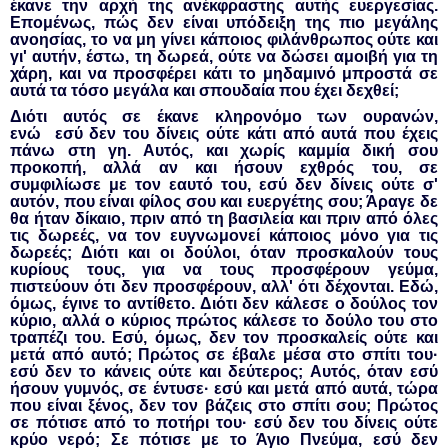
έκανε την αρχή της ανέκφραστης αυτής ευεργεσίας.
Επομένως, πώς δεν είναι υπόδειξη της πιο μεγάλης
ανοησίας, το να μη γίνει κάποιος φιλάνθρωπος ούτε και
γι' αυτήν, έστω, τη δωρεά, ούτε να δώσει αμοιβή για τη
χάρη, και να προσφέρει κάτι το μηδαμινό μπροστά σε
αυτά τα τόσο μεγάλα και σπουδαία που έχει δεχθεί;
Διότι αυτός σε έκανε κληρονόμο των ουρανών,
ενώ
εσύ δεν του δίνεις ούτε κάτι από αυτά που έχεις
πάνω στη γη. Αυτός, και χωρίς καμμία δική σου
προκοπή, αλλά αν και ήσουν εχθρός του, σε
συμφιλίωσε με τον εαυτό του, εσύ δεν δίνεις ούτε σ'
αυτόν, που είναι φίλος σου και ευεργέτης σου; Άραγε δε
θα ήταν δίκαιο, πριν από τη βασιλεία και πριν από όλες
τις δωρεές, να τον ευγνωμονεί κάποιος μόνο για τις
δωρεές; Διότι και οι δούλοι, όταν προσκαλούν τους
κυρίους τους, για να τους προσφέρουν γεύμα,
πιστεύουν ότι δεν προσφέρουν, αλλ' ότι δέχονται. Εδώ,
όμως, έγινε το αντίθετο. Διότι δεν κάλεσε ο δούλος τον
κύριο, αλλά ο κύριος πρώτος κάλεσε το δούλο του στο
τραπέζι του. Εσύ, όμως, δεν τον προσκαλείς ούτε και
μετά από αυτό; Πρώτος σε έβαλε μέσα στο σπίτι του·
εσύ δεν το κάνεις ούτε και δεύτερος; Αυτός, όταν εσύ
ήσουν γυμνός, σε έντυσε· εσύ και μετά από αυτά, τώρα
που είναι ξένος, δεν τον βάζεις στο σπίτι σου; Πρώτος
σε πότισε από το ποτήρι του· εσύ δεν του δίνεις ούτε
κρύο νερό; Σε πότισε με το Άγιο Πνεύμα, εσύ δεν