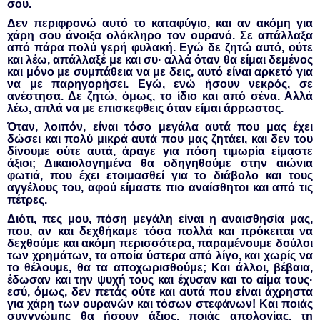
σου.
Δεν περιφρονώ αυτό το καταφύγιο, και αν ακόμη για
χάρη σου άνοιξα ολόκληρο τον ουρανό. Σε απάλλαξα
από πάρα πολύ γερή φυλακή. Εγώ δε ζητώ αυτό, ούτε
και λέω, απάλλαξέ με και συ· αλλά όταν θα είμαι δεμένος
και μόνο με συμπάθεια να με δεις, αυτό είναι αρκετό για
να με παρηγορήσει. Εγώ, ενώ ήσουν νεκρός, σε
ανέστησα. Δε ζητώ, όμως, το ίδιο και από σένα. Αλλά
λέω, απλά να με επισκεφθεις όταν είμαι άρρωστος.
Όταν, λοιπόν, είναι τόσο μεγάλα αυτά που μας έχει
δώσει και πολύ μικρά αυτά που μας ζητάει, και δεν του
δίνουμε ούτε αυτά, άραγε για πόση τιμωρία είμαστε
άξιοι; Δικαιολογημένα θα οδηγηθούμε στην αιώνια
φωτιά, που έχει ετοιμασθεί για το διάβολο και τους
αγγέλους του, αφού είμαστε πιο αναίσθητοι και από τις
πέτρες.
Διότι, πες μου, πόση μεγάλη είναι η αναισθησία μας,
που, αν και δεχθήκαμε τόσα πολλά και πρόκειται να
δεχθούμε και ακόμη περισσότερα, παραμένουμε δούλοι
των χρημάτων, τα οποία ύστερα από λίγο, και χωρίς να
το θέλουμε, θα τα αποχωρισθούμε; Και άλλοι, βέβαια,
έδωσαν και την ψυχή τους και έχυσαν και το αίμα τους·
εσύ, όμως, δεν πετάς ούτε και αυτά που είναι άχρηστα
για χάρη των ουρανών και τόσων στεφάνων! Και ποιάς
συγγνώμης θα ήσουν άξιος, ποιάς απολογίας, τη