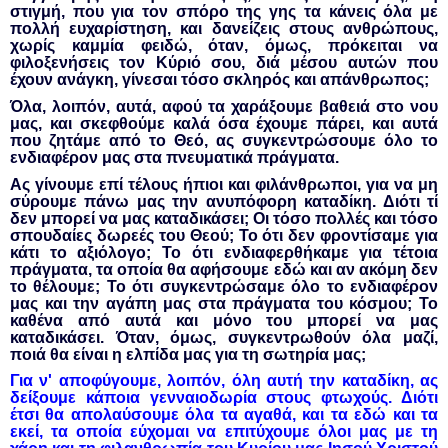
στιγμή, που για τον σπόρο της γης τα κάνεις όλα με
πολλή ευχαρίστηση, και δανείζεις στους ανθρώπους,
χωρίς καμμία φειδώ, όταν, όμως, πρόκειται να
φιλοξενήσεις τον Κύριό σου, διά μέσου αυτών που
έχουν ανάγκη, γίνεσαι τόσο σκληρός και απάνθρωπος;
Όλα, λοιπόν, αυτά, αφού τα χαράξουμε βαθειά στο νου
μας, και σκεφθούμε καλά όσα έχουμε πάρει, και αυτά
που ζητάμε από το Θεό, ας συγκεντρώσουμε όλο το
ενδιαφέρον μας στα πνευματικά πράγματα.
Ας γίνουμε επί τέλους ήπιοι και φιλάνθρωποι, για να μη
σύρουμε πάνω μας την ανυπόφορη καταδίκη. Διότι τί
δεν μπορεί να μας καταδικάσει; Οι τόσο πολλές και τόσο
σπουδαίες δωρεές του Θεού; Το ότι δεν φροντίσαμε για
κάτι το αξιόλογο; Το ότι ενδιαφερθήκαμε για τέτοια
πράγματα, τα οποία θα αφήσουμε εδώ και αν ακόμη δεν
το θέλουμε; Το ότι συγκεντρώσαμε όλο το ενδιαφέρον
μας και την αγάπη μας στα πράγματα του κόσμου; Το
καθένα από αυτά και μόνο του μπορεί να μας
καταδικάσει. Όταν, όμως, συγκεντρωθούν όλα μαζί,
ποιά θα είναι η ελπίδα μας για τη σωτηρία μας;
Για ν' αποφύγουμε, λοιπόν, όλη αυτή την καταδίκη, ας
δείξουμε κάποια γενναιοδωρία στους φτωχούς. Διότι
έτσι θα απολαύσουμε όλα τα αγαθά, και τα εδώ και τα
εκεί, τα οποία εύχομαι να επιτύχουμε όλοι μας με τη