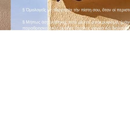
§ Ὁμολογεῖς μὲ παρρησία τὴν πίστη σου, ὅταν οἱ περισ
§ Μήπως ἀσχολήθηκες ποτὲ μὲ τὸν ἀποκρυφισμό, (μάγου
παραθρησκευτικὲς ὁμάδες (σχολὲς γιόγκα καὶ διαλογισμ
§ Μήπως πιστεύεις στὴν τύχη καὶ στὰ ὄνειρα ἢ ἀσχολεῖσα
ἀριθμός», «τὸ πέταλο φέρνει γούρι» κ.λπ.);
§ Προσεύχεσαι τακτικὰ καὶ προσεκτικὰ στὸ σπίτι σου (π
πρωτίστως τὸν Θεὸ γιὰ τὶς ποικίλες, φανερὲς καὶ ἀφανεῖ
§ Μελετᾶς καθημερινὰ τὴν Ἁγία Γραφὴ καὶ ἄλλα ψυχωφ
§ Νηστεύεις, ἂν δὲν ὑπάρχουν σοβαροὶ λόγοι ὑγείας, τὴ
§ Προσέρχεσαι τακτικὰ στὸ Μυστήριο τῆς Θείας Κοινωνί
§ Μήπως βλαστημᾶς τὸ ὄνομα τοῦ Χρίστου, τῆς Παναγί
§ Μήπως ὁρκίζεσαι χωρὶς λόγο ἢ ἀθέτησες τυχὸν ὅρκο