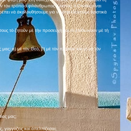
ν τὸν τρόπο ὁ φιλάνθρωπος Χριστός, ὁ Ὁποῖος εἶναι
πρέπει νὰ ἀκολουθήσουμε γιὰ νὰ ἀπαλλαγοῦμε ὁριστικὰ
ους τὸ ζητοῦν μὲ τὴν προσευχὴ καὶ τὸ ἐπιδιώκουν μὲ τὴ
ς μας: α)
μὲ τὸν Θεό
, β)
μὲ τὸν πλησίον
καὶ γ)
μὲ τὸν
σίας μας;
, γογγύζεις καὶ ἀπελπίζεσαι;