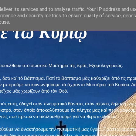
liver its services and to analyze traffic. Your IP address and u
rmance and security metrics to ensure quality of service, gene
buse.
ε τῶ Κυρίῳ "
προσέλθουν στὸ σωστικὸ Μυστήριο τῆς ἱερᾶς Ἐξομολογήσεως.
, ὅσο καὶ τὸ Βάπτισμα. Γιατί τὸ Βάπτισμα μᾶς καθαρίζει ἀπὸ τὶς 
ὲν μποροῦμε να κοινωνήσουμε τὰ ἄχραντα Μυστήρια τοῦ Κυρίου. Δ
τεῖχος μᾶς χωρίζουν ἀπὸ τὸν Θεό.
εράπευτη, ὁδηγεῖ στὸν πνευματικὸ θάνατο, στὸν αἰώνιο, δηλαδή, χω
ατρό, στὸν ὁποῖο ἀποκαλύπτουμε τὶς πληγές μας καὶ περιγράφουμε
δηγίες ποὺ πρέπει νὰ ἀκολουθήσουμε γιὰ νὰ θεραπευθοῦμε.
ποθοῦμε νὰ ἀνακτήσουμε τὴν πνευματική μας ὑγεία. Προσερχόμαστε
ποῖο δίχως ντροπὴ ὁμολογοῦμε ὅλες τὶς ἁμαρτίες ποὺ τραυμάτισαν τ