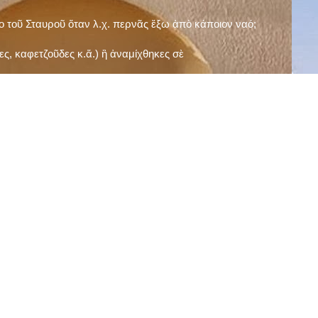
ῖο τοῦ Σταυροῦ ὅταν λ.χ. περνᾶς ἔξω ἀπὸ κάποιον ναό;
ς, καφετζοῦδες κ.ἅ.) ἢ ἀναμίχθηκες σὲ
δεισιδαιμονίες (π.χ. «τὸ 13 εἶναι γρουσούζικος
ακὴ καὶ τὶς μεγάλες γιορτές), εὐγνωμονώντας
;
νευματικοῦ σου;