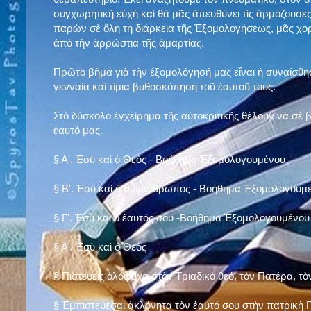
συγχωρητικὴ εὐχὴ καὶ θά μᾶς ἀπευθύνει τὶς ἁρμόζουσες
παρὼν σὲ ὅλη τη διάρκεια τῆς Ἐξομολογήσεως, μᾶς χορ
ἀπὸ τὴν ἀρρώστια τῆς ἁμαρτίας.
Πρῶτο βῆμα γιὰ τὴν ἐξομολόγησή μας εἶναι ἡ συναίσθησ
γενναία καὶ τίμια βυθοσκόπηση τοῦ ἑαυτοῦ τους.
Στὸ δύσκολο ἐγχείρημα τῆς αὐτοκριτικῆς θέλουν νὰ σὲ
ἑαυτό μας
.
§
Α'. Ἐσὺ καὶ ὁ Θεὸς - Βοήθημα Ἐξομολογουμένου
§
Β'. Ἐσὺ καὶ ὁ συνάνθρωπος - Βοήθημα Ἐξομολογουμ
§
Γ'. Ἐσὺ καὶ ὁ ἑαυτός σου -Βοήθημα Ἐξομολογουμένου
§ Α'. Ἐσὺ καὶ ὁ Θεὸς
§ Πιστεύεις ὁλόψυχα στὸν Τριαδικὸ θεό, τὸν Πατέρα, τὸ
§ Ἐμπιστεύεσαι ἀκλόνητα τὸν ἑαυτό σου στὴν πατρικὴ Π