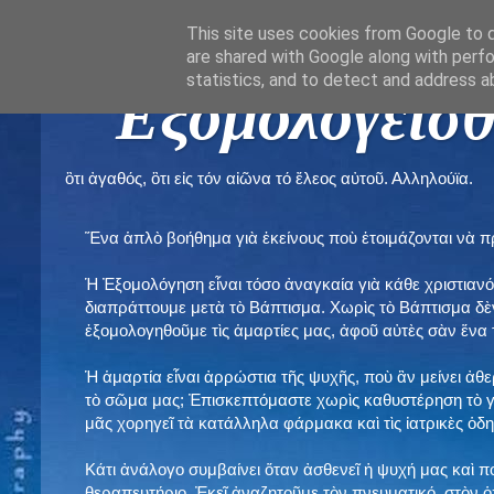
This site uses cookies from Google to de
are shared with Google along with perfo
statistics, and to detect and address a
" Εξομολογεῖσθ
ὃτι ἀγαθός, ὃτι εἰς τόν αἰῶνα τό ἔλεος αὐτοῦ. Αλληλούϊα.
Ἕνα ἁπλὸ βοήθημα γιὰ ἐκείνους ποὺ ἑτοιμάζονται νὰ 
Ἡ Ἐξομολόγηση εἶναι τόσο ἀναγκαία γιὰ κάθε χριστιανό
διαπράττουμε μετὰ τὸ Βάπτισμα. Χωρὶς τὸ Βάπτισμα δ
ἐξομολογηθοῦμε τὶς ἁμαρτίες μας, ἀφοῦ αὐτὲς σὰν ἕνα 
Ἡ ἁμαρτία εἶναι ἀρρώστια τῆς ψυχῆς, ποὺ ἂν μείνει ἀθ
τὸ σῶμα μας; Ἐπισκεπτόμαστε χωρὶς καθυστέρηση τὸ γι
μᾶς χορηγεῖ τὰ κατάλληλα φάρμακα καὶ τὶς ἰατρικὲς ὁ
Κάτι ἀνάλογο συμβαίνει ὅταν ἀσθενεῖ ἡ ψυχή μας καὶ 
θεραπευτήριο. Ἐκεῖ ἀναζητοῦμε τὸν πνευματικό, στὸν ὁ