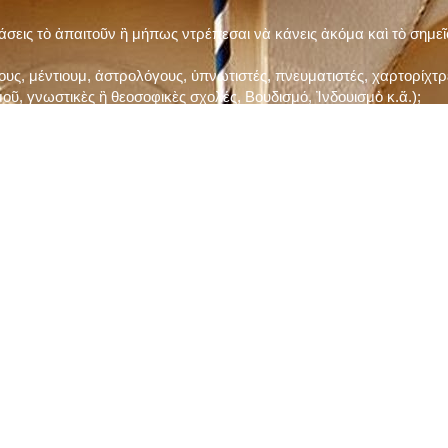
τάσεις τὸ ἀπαιτοῦν ἢ μήπως ντρέπεσαι νὰ κάνεις ἀκόμα καὶ τὸ σημε
ς, μέντιουμ, ἀστρολόγους, ὑπνωτιστές, πνευματιστές, χαρτορίχτρε
οῦ, γνωστικὲς ἢ θεοσοφικὲς σχολές, Βουδισμό, Ἰνδουισμὸ κ.ἅ.);
ι μὲ τὸ ξεμάτιασμα καὶ δίνεις σημασία στὶς διάφορες προλήψεις καὶ 
ρωί, βράδυ, πρὶν καὶ μετὰ τὰ γεύματα) ἢ στὴν Ἐκκλησία (κάθε Κυρι
ς εὐεργεσίες Του;
ελῆ βιβλία;
ν Τετάρτη καὶ τὴν Παρασκευὴ καὶ τὶς ἄλλες περιόδους τῶν Νηστειῶν
ας, ὑστέρα ἀπὸ τὴν κατάλληλη προετοιμασία καὶ τὴν ἔγκριση τοῦ π
ας ἢ τῶν Ἁγίων μας;
 ἢ ὑπόσχεσή σου στὸν Θεό;