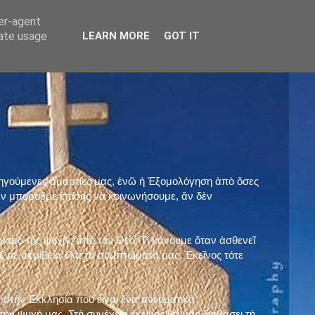
ser-agent
rate usage
LEARN MORE
GOT IT
προηγούμενες ἁμαρτίες μας, ἐνῶ ἡ Ἐξομολόγηση ἀπὸ ὅσες
ὲν μποροῦμε ἐπίσης νὰ κοινωνήσουμε, ἂν δὲν
ρισμὸ τῆς ψυχῆς ἀπὸ τὸν Θεό. Τί κάνουμε ὅταν ἀσθενεῖ
 μὲ ἀκρίβεια ὅλα τὰ συμπτώματά μας. Ἐκεῖνος τότε
 στὴν Ἐκκλησία ποὺ εἶναι ἕνα πνευματικὸ
ὴν ψυχή μας. Στὴ συνέχεια ἐκεῖνος θὰ μᾶς διαβάσει τὴ