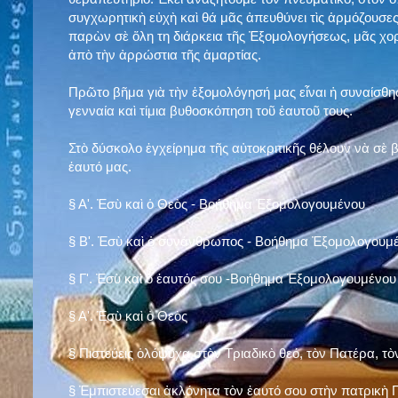
συγχωρητικὴ εὐχὴ καὶ θά μᾶς ἀπευθύνει τὶς ἁρμόζουσες
παρὼν σὲ ὅλη τη διάρκεια τῆς Ἐξομολογήσεως, μᾶς χορ
ἀπὸ τὴν ἀρρώστια τῆς ἁμαρτίας.
Πρῶτο βῆμα γιὰ τὴν ἐξομολόγησή μας εἶναι ἡ συναίσθησ
γενναία καὶ τίμια βυθοσκόπηση τοῦ ἑαυτοῦ τους.
Στὸ δύσκολο ἐγχείρημα τῆς αὐτοκριτικῆς θέλουν νὰ σὲ
ἑαυτό μας
.
§
Α'. Ἐσὺ καὶ ὁ Θεὸς - Βοήθημα Ἐξομολογουμένου
§
Β'. Ἐσὺ καὶ ὁ συνάνθρωπος - Βοήθημα Ἐξομολογουμ
§
Γ'. Ἐσὺ καὶ ὁ ἑαυτός σου -Βοήθημα Ἐξομολογουμένου
§ Α'. Ἐσὺ καὶ ὁ Θεὸς
§ Πιστεύεις ὁλόψυχα στὸν Τριαδικὸ θεό, τὸν Πατέρα, τὸ
§ Ἐμπιστεύεσαι ἀκλόνητα τὸν ἑαυτό σου στὴν πατρικὴ Π