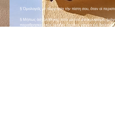
§ Ὁμολογεῖς μὲ παρρησία τὴν πίστη σου, ὅταν οἱ περισ
§ Μήπως ἀσχολήθηκες ποτὲ μὲ τὸν ἀποκρυφισμό, (μάγου
παραθρησκευτικὲς ὁμάδες (σχολὲς γιόγκα καὶ διαλογισμ
§ Μήπως πιστεύεις στὴν τύχη καὶ στὰ ὄνειρα ἢ ἀσχολεῖσα
ἀριθμός», «τὸ πέταλο φέρνει γούρι» κ.λπ.);
§ Προσεύχεσαι τακτικὰ καὶ προσεκτικὰ στὸ σπίτι σου (π
πρωτίστως τὸν Θεὸ γιὰ τὶς ποικίλες, φανερὲς καὶ ἀφανεῖ
§ Μελετᾶς καθημερινὰ τὴν Ἁγία Γραφὴ καὶ ἄλλα ψυχωφ
§ Νηστεύεις, ἂν δὲν ὑπάρχουν σοβαροὶ λόγοι ὑγείας, τὴ
§ Προσέρχεσαι τακτικὰ στὸ Μυστήριο τῆς Θείας Κοινωνί
§ Μήπως βλαστημᾶς τὸ ὄνομα τοῦ Χρίστου, τῆς Παναγί
§ Μήπως ὁρκίζεσαι χωρὶς λόγο ἢ ἀθέτησες τυχὸν ὅρκο