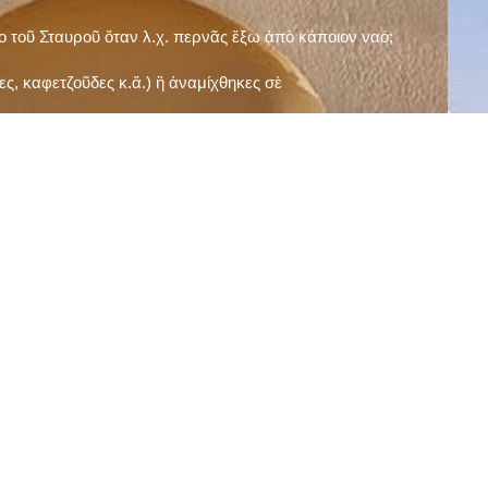
ῖο τοῦ Σταυροῦ ὅταν λ.χ. περνᾶς ἔξω ἀπὸ κάποιον ναό;
ς, καφετζοῦδες κ.ἅ.) ἢ ἀναμίχθηκες σὲ
δεισιδαιμονίες (π.χ. «τὸ 13 εἶναι γρουσούζικος
ακὴ καὶ τὶς μεγάλες γιορτές), εὐγνωμονώντας
;
νευματικοῦ σου;