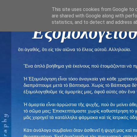
This site uses cookies from Google to de
are shared with Google along with perfo
statistics, and to detect and address a
" Εξομολογεῖσθ
ὃτι ἀγαθός, ὃτι εἰς τόν αἰῶνα τό ἔλεος αὐτοῦ. Αλληλούϊα.
Ἕνα ἁπλὸ βοήθημα γιὰ ἐκείνους ποὺ ἑτοιμάζονται νὰ 
Ἡ Ἐξομολόγηση εἶναι τόσο ἀναγκαία γιὰ κάθε χριστιανό
διαπράττουμε μετὰ τὸ Βάπτισμα. Χωρὶς τὸ Βάπτισμα δ
ἐξομολογηθοῦμε τὶς ἁμαρτίες μας, ἀφοῦ αὐτὲς σὰν ἕνα 
Ἡ ἁμαρτία εἶναι ἀρρώστια τῆς ψυχῆς, ποὺ ἂν μείνει ἀθ
τὸ σῶμα μας; Ἐπισκεπτόμαστε χωρὶς καθυστέρηση τὸ γι
μᾶς χορηγεῖ τὰ κατάλληλα φάρμακα καὶ τὶς ἰατρικὲς ὁ
Κάτι ἀνάλογο συμβαίνει ὅταν ἀσθενεῖ ἡ ψυχή μας καὶ 
θεραπευτήριο. Ἐκεῖ ἀναζητοῦμε τὸν πνευματικό, στὸν ὁ