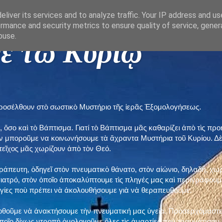
liver its services and to analyze traffic. Your IP address and u
rmance and security metrics to ensure quality of service, gene
buse.
ε τῶ Κυρίῳ "
προσέλθουν στὸ σωστικὸ Μυστήριο τῆς ἱερᾶς Ἐξομολογήσεως.
, ὅσο καὶ τὸ Βάπτισμα. Γιατί τὸ Βάπτισμα μᾶς καθαρίζει ἀπὸ τὶς 
ὲν μποροῦμε να κοινωνήσουμε τὰ ἄχραντα Μυστήρια τοῦ Κυρίου. Δ
τεῖχος μᾶς χωρίζουν ἀπὸ τὸν Θεό.
εράπευτη, ὁδηγεῖ στὸν πνευματικὸ θάνατο, στὸν αἰώνιο, δηλαδή, χω
ατρό, στὸν ὁποῖο ἀποκαλύπτουμε τὶς πληγές μας καὶ περιγράφουμε
δηγίες ποὺ πρέπει νὰ ἀκολουθήσουμε γιὰ νὰ θεραπευθοῦμε.
ποθοῦμε νὰ ἀνακτήσουμε τὴν πνευματική μας ὑγεία. Προσερχόμαστε
ποῖο δίχως ντροπὴ ὁμολογοῦμε ὅλες τὶς ἁμαρτίες ποὺ τραυμάτισαν τ