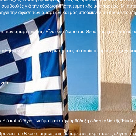
 συμβουλὲς γιὰ τὴν εὐόδωση τῆς πνευματικῆς μας πορείας. Μ' αὐτὸ
ηγεῖ τὴν ἄφεση τῶν ἁμαρτιῶν καὶ μᾶς ὑποδεικνύει τὸ δρόμο ποὺ 
η τῶν ἁμαρτιῶν μας. Εἶναι ἕνα δῶρο τοῦ Θεοῦ ποὺ χαρίζεται σὲ ὅσ
 βοηθήσουν τὰ παρακάτω ἐρωτήματα, τὰ ὁποῖα ἀφοροῦν στὶς σχέσει
ένου
ν Υἱὸ καὶ τὸ Ἅγιο Πνεῦμα, καὶ στὴν ὀρθόδοξη διδασκαλία τῆς Ἐκκλη
ρόνοια τοῦ Θεοῦ ἢ μήπως στὶς δυσάρεστες περιστάσεις ὀλιγοπιστεῖς