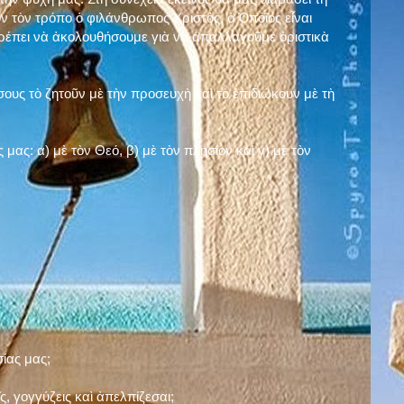
ν τὸν τρόπο ὁ φιλάνθρωπος Χριστός, ὁ Ὁποῖος εἶναι
πρέπει νὰ ἀκολουθήσουμε γιὰ νὰ ἀπαλλαγοῦμε ὁριστικὰ
ους τὸ ζητοῦν μὲ τὴν προσευχὴ καὶ τὸ ἐπιδιώκουν μὲ τὴ
ς μας: α)
μὲ τὸν Θεό
, β)
μὲ τὸν πλησίον
καὶ γ)
μὲ τὸν
σίας μας;
, γογγύζεις καὶ ἀπελπίζεσαι;