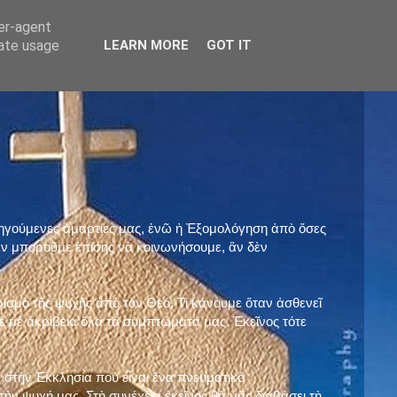
ser-agent
rate usage
LEARN MORE
GOT IT
προηγούμενες ἁμαρτίες μας, ἐνῶ ἡ Ἐξομολόγηση ἀπὸ ὅσες
ὲν μποροῦμε ἐπίσης νὰ κοινωνήσουμε, ἂν δὲν
ρισμὸ τῆς ψυχῆς ἀπὸ τὸν Θεό. Τί κάνουμε ὅταν ἀσθενεῖ
 μὲ ἀκρίβεια ὅλα τὰ συμπτώματά μας. Ἐκεῖνος τότε
 στὴν Ἐκκλησία ποὺ εἶναι ἕνα πνευματικὸ
ὴν ψυχή μας. Στὴ συνέχεια ἐκεῖνος θὰ μᾶς διαβάσει τὴ