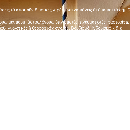
τάσεις τὸ ἀπαιτοῦν ἢ μήπως ντρέπεσαι νὰ κάνεις ἀκόμα καὶ τὸ σημε
ς, μέντιουμ, ἀστρολόγους, ὑπνωτιστές, πνευματιστές, χαρτορίχτρε
οῦ, γνωστικὲς ἢ θεοσοφικὲς σχολές, Βουδισμό, Ἰνδουισμὸ κ.ἅ.);
ι μὲ τὸ ξεμάτιασμα καὶ δίνεις σημασία στὶς διάφορες προλήψεις καὶ 
ρωί, βράδυ, πρὶν καὶ μετὰ τὰ γεύματα) ἢ στὴν Ἐκκλησία (κάθε Κυρι
ς εὐεργεσίες Του;
ελῆ βιβλία;
ν Τετάρτη καὶ τὴν Παρασκευὴ καὶ τὶς ἄλλες περιόδους τῶν Νηστειῶν
ας, ὑστέρα ἀπὸ τὴν κατάλληλη προετοιμασία καὶ τὴν ἔγκριση τοῦ π
ας ἢ τῶν Ἁγίων μας;
 ἢ ὑπόσχεσή σου στὸν Θεό;