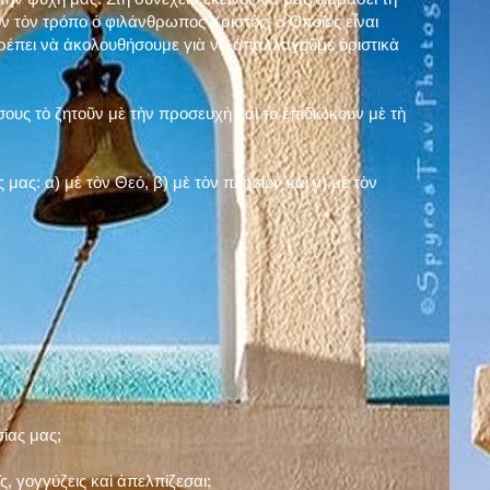
ν τὸν τρόπο ὁ φιλάνθρωπος Χριστός, ὁ Ὁποῖος εἶναι
πρέπει νὰ ἀκολουθήσουμε γιὰ νὰ ἀπαλλαγοῦμε ὁριστικὰ
ους τὸ ζητοῦν μὲ τὴν προσευχὴ καὶ τὸ ἐπιδιώκουν μὲ τὴ
ς μας: α)
μὲ τὸν Θεό
, β)
μὲ τὸν πλησίον
καὶ γ)
μὲ τὸν
σίας μας;
, γογγύζεις καὶ ἀπελπίζεσαι;