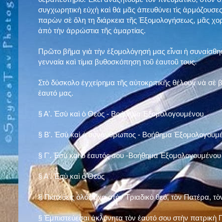
συγχωρητικὴ εὐχὴ καὶ θά μᾶς ἀπευθύνει τὶς ἁρμόζουσες
παρὼν σὲ ὅλη τη διάρκεια τῆς Ἐξομολογήσεως, μᾶς χορ
ἀπὸ τὴν ἀρρώστια τῆς ἁμαρτίας.
Πρῶτο βῆμα γιὰ τὴν ἐξομολόγησή μας εἶναι ἡ συναίσθησ
γενναία καὶ τίμια βυθοσκόπηση τοῦ ἑαυτοῦ τους.
Στὸ δύσκολο ἐγχείρημα τῆς αὐτοκριτικῆς θέλουν νὰ σὲ
ἑαυτό μας
.
§
Α'. Ἐσὺ καὶ ὁ Θεὸς - Βοήθημα Ἐξομολογουμένου
§
Β'. Ἐσὺ καὶ ὁ συνάνθρωπος - Βοήθημα Ἐξομολογουμ
§
Γ'. Ἐσὺ καὶ ὁ ἑαυτός σου -Βοήθημα Ἐξομολογουμένου
§ Α'. Ἐσὺ καὶ ὁ Θεὸς
§ Πιστεύεις ὁλόψυχα στὸν Τριαδικὸ θεό, τὸν Πατέρα, τὸ
§ Ἐμπιστεύεσαι ἀκλόνητα τὸν ἑαυτό σου στὴν πατρικὴ Π