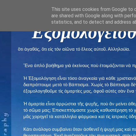
This site uses cookies from Google to de
are shared with Google along with perfo
statistics, and to detect and address a
" Εξομολογεῖσθ
ὃτι ἀγαθός, ὃτι εἰς τόν αἰῶνα τό ἔλεος αὐτοῦ. Αλληλούϊα.
Ἕνα ἁπλὸ βοήθημα γιὰ ἐκείνους ποὺ ἑτοιμάζονται νὰ 
Ἡ Ἐξομολόγηση εἶναι τόσο ἀναγκαία γιὰ κάθε χριστιανό
διαπράττουμε μετὰ τὸ Βάπτισμα. Χωρὶς τὸ Βάπτισμα δ
ἐξομολογηθοῦμε τὶς ἁμαρτίες μας, ἀφοῦ αὐτὲς σὰν ἕνα 
Ἡ ἁμαρτία εἶναι ἀρρώστια τῆς ψυχῆς, ποὺ ἂν μείνει ἀθ
τὸ σῶμα μας; Ἐπισκεπτόμαστε χωρὶς καθυστέρηση τὸ γι
μᾶς χορηγεῖ τὰ κατάλληλα φάρμακα καὶ τὶς ἰατρικὲς ὁ
Κάτι ἀνάλογο συμβαίνει ὅταν ἀσθενεῖ ἡ ψυχή μας καὶ 
θεραπευτήριο. Ἐκεῖ ἀναζητοῦμε τὸν πνευματικό, στὸν ὁ