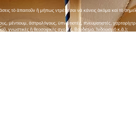
τάσεις τὸ ἀπαιτοῦν ἢ μήπως ντρέπεσαι νὰ κάνεις ἀκόμα καὶ τὸ σημε
ς, μέντιουμ, ἀστρολόγους, ὑπνωτιστές, πνευματιστές, χαρτορίχτρε
οῦ, γνωστικὲς ἢ θεοσοφικὲς σχολές, Βουδισμό, Ἰνδουισμὸ κ.ἅ.);
ι μὲ τὸ ξεμάτιασμα καὶ δίνεις σημασία στὶς διάφορες προλήψεις καὶ 
ρωί, βράδυ, πρὶν καὶ μετὰ τὰ γεύματα) ἢ στὴν Ἐκκλησία (κάθε Κυρι
ς εὐεργεσίες Του;
ελῆ βιβλία;
ν Τετάρτη καὶ τὴν Παρασκευὴ καὶ τὶς ἄλλες περιόδους τῶν Νηστειῶν
ας, ὑστέρα ἀπὸ τὴν κατάλληλη προετοιμασία καὶ τὴν ἔγκριση τοῦ π
ας ἢ τῶν Ἁγίων μας;
 ἢ ὑπόσχεσή σου στὸν Θεό;