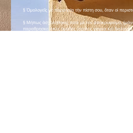
§ Ὁμολογεῖς μὲ παρρησία τὴν πίστη σου, ὅταν οἱ περισ
§ Μήπως ἀσχολήθηκες ποτὲ μὲ τὸν ἀποκρυφισμό, (μάγου
παραθρησκευτικὲς ὁμάδες (σχολὲς γιόγκα καὶ διαλογισμ
§ Μήπως πιστεύεις στὴν τύχη καὶ στὰ ὄνειρα ἢ ἀσχολεῖσα
ἀριθμός», «τὸ πέταλο φέρνει γούρι» κ.λπ.);
§ Προσεύχεσαι τακτικὰ καὶ προσεκτικὰ στὸ σπίτι σου (π
πρωτίστως τὸν Θεὸ γιὰ τὶς ποικίλες, φανερὲς καὶ ἀφανεῖ
§ Μελετᾶς καθημερινὰ τὴν Ἁγία Γραφὴ καὶ ἄλλα ψυχωφ
§ Νηστεύεις, ἂν δὲν ὑπάρχουν σοβαροὶ λόγοι ὑγείας, τὴ
§ Προσέρχεσαι τακτικὰ στὸ Μυστήριο τῆς Θείας Κοινωνί
§ Μήπως βλαστημᾶς τὸ ὄνομα τοῦ Χρίστου, τῆς Παναγί
§ Μήπως ὁρκίζεσαι χωρὶς λόγο ἢ ἀθέτησες τυχὸν ὅρκο