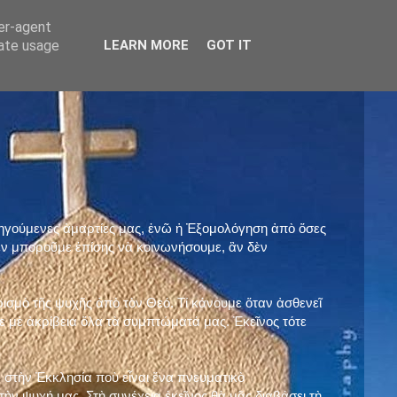
ser-agent
rate usage
LEARN MORE
GOT IT
προηγούμενες ἁμαρτίες μας, ἐνῶ ἡ Ἐξομολόγηση ἀπὸ ὅσες
ὲν μποροῦμε ἐπίσης νὰ κοινωνήσουμε, ἂν δὲν
ρισμὸ τῆς ψυχῆς ἀπὸ τὸν Θεό. Τί κάνουμε ὅταν ἀσθενεῖ
 μὲ ἀκρίβεια ὅλα τὰ συμπτώματά μας. Ἐκεῖνος τότε
 στὴν Ἐκκλησία ποὺ εἶναι ἕνα πνευματικὸ
ὴν ψυχή μας. Στὴ συνέχεια ἐκεῖνος θὰ μᾶς διαβάσει τὴ