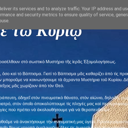
liver its services and to analyze traffic. Your IP address and u
rmance and security metrics to ensure quality of service, gene
buse.
ε τῶ Κυρίῳ "
προσέλθουν στὸ σωστικὸ Μυστήριο τῆς ἱερᾶς Ἐξομολογήσεως.
, ὅσο καὶ τὸ Βάπτισμα. Γιατί τὸ Βάπτισμα μᾶς καθαρίζει ἀπὸ τὶς 
ὲν μποροῦμε να κοινωνήσουμε τὰ ἄχραντα Μυστήρια τοῦ Κυρίου. Δ
τεῖχος μᾶς χωρίζουν ἀπὸ τὸν Θεό.
εράπευτη, ὁδηγεῖ στὸν πνευματικὸ θάνατο, στὸν αἰώνιο, δηλαδή, χω
ατρό, στὸν ὁποῖο ἀποκαλύπτουμε τὶς πληγές μας καὶ περιγράφουμε
δηγίες ποὺ πρέπει νὰ ἀκολουθήσουμε γιὰ νὰ θεραπευθοῦμε.
ποθοῦμε νὰ ἀνακτήσουμε τὴν πνευματική μας ὑγεία. Προσερχόμαστε
ποῖο δίχως ντροπὴ ὁμολογοῦμε ὅλες τὶς ἁμαρτίες ποὺ τραυμάτισαν τ