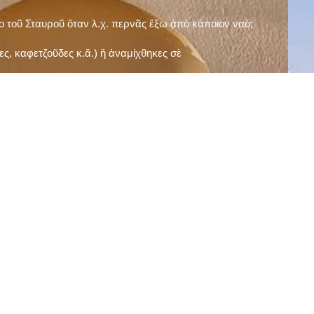
ῖο τοῦ Σταυροῦ ὅταν λ.χ. περνᾶς ἔξω ἀπὸ κάποιον ναό;
ς, καφετζοῦδες κ.ἅ.) ἢ ἀναμίχθηκες σὲ
δεισιδαιμονίες (π.χ. «τὸ 13 εἶναι γρουσούζικος
ακὴ καὶ τὶς μεγάλες γιορτές), εὐγνωμονώντας
;
νευματικοῦ σου;