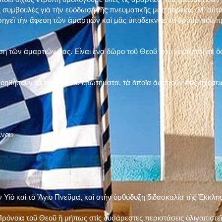
 συμβουλὲς γιὰ τὴν εὐόδωση τῆς πνευματικῆς μας πορείας. Μ' αὐτὸ
ηγεῖ τὴν ἄφεση τῶν ἁμαρτιῶν καὶ μᾶς ὑποδεικνύει τὸ δρόμο ποὺ 
η τῶν ἁμαρτιῶν μας. Εἶναι ἕνα δῶρο τοῦ Θεοῦ ποὺ χαρίζεται σὲ ὅσ
 βοηθήσουν τὰ παρακάτω ἐρωτήματα, τὰ ὁποῖα ἀφοροῦν στὶς σχέσει
ένου
ν Υἱὸ καὶ τὸ Ἅγιο Πνεῦμα, καὶ στὴν ὀρθόδοξη διδασκαλία τῆς Ἐκκλη
ρόνοια τοῦ Θεοῦ ἢ μήπως στὶς δυσάρεστες περιστάσεις ὀλιγοπιστεῖς