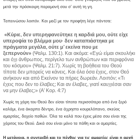
μετά την πρόσκαιρη παραμονή σου σ’ αυτή τη γη.
Ταπεινώσου λοιπόν. Και μαζί με τον προφήτη λέγε πάντοτε:
«Κύριε, δεν υπερηφανεύτηκε η καρδιά μου, ούτε είχε
υπεροψία το βλέμμα μου· δεν καταπιάστηκα με
πράγματα μεγάλα, ούτε μ’ εκείνα που με
ξεπερνούν»
(Ψαλμ. 130:1). Και ακόμα: «Εγώ είμαι σκουλήκι
και όχι άνθρωπος, περίγελο των ανθρώπων και περιφρόνια
του κόσμου» (Ψαλμ. 21:7). Χωρίς τη βοήθεια του Θεού
τίποτε δεν μπορείς να κάνεις. Και όλα όσα έχεις, στον Θεό
ανήκουν και από Εκείνον τα πήρες δωρεάν. Λοιπόν; «Τι
έχεις που δεν το έλαβες; Και αν έλαβες, γιατί καυχιέσαι σαν
να μην έλαβες;» (Α’ Κορ. 4:7)
Χωρίς τη χάρη του Θεού δεν είσαι τίποτα περισσότερο από ένα ξερό
καλάμι, ένα άκαρπο δέντρο, ένα άχρηστο κουρελόπανο, σκεύος
αμαρτίας, δοχείο παθών. Όλα τα καλά που έχεις μέσα σου είναι της
χάριτος του Θεού. Δικά σου είναι μόνο τα πάθη και οι αμαρτίες.
Η μετάνοια, η συντριβή και το πένθος για τις αμαρτίες είναι η αρχή