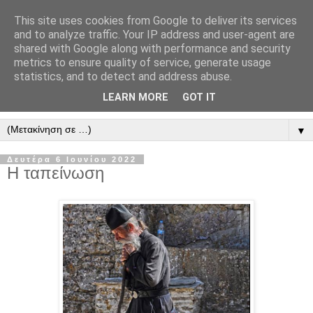
This site uses cookies from Google to deliver its services
" Εξομολογεῖσθε τῶ Κυρίῳ
and to analyze traffic. Your IP address and user-agent are
shared with Google along with performance and security
"
metrics to ensure quality of service, generate usage
statistics, and to detect and address abuse.
ὃτι ἀγαθός, ὃτι εἰς τόν αἰῶνα τό ἔλεος αὐτοῦ. Αλληλούϊα.
LEARN MORE
GOT IT
▼
Δευτέρα 6 Ιουνίου 2022
Η ταπείνωση