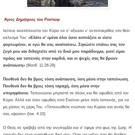
Άγιος Δημήτριος του Ροστώφ
Ικέτευε ακατάπαυστα τον Κύριο να σ’ αξιώσει ν’ ανταποκριθείς στο θείο
κάλεσμά Του:
«Ελάτε σ’ εμένα όλοι όσοι κοπιάζετε κι είστε
φορτωμένοι, κι εγώ θα σας αναπαύσω. Σηκώστε επάνω σας τον
ζυγό μου και διδαχτείτε από το δικό μου παράδειγμα, γιατί είμαι
πράος και ταπεινός στην καρδιά, και οι ψυχές σας θα βρουν
ανάπαυση»
(Ματθ. 11:28-29).
Πουθενά δεν θα βρεις τόση ανάπαυση, όση μέσα στην ταπείνωση.
Πουθενά δεν θα βρεις τόση ταραχή, όση μέσα στην
υπερηφάνεια.
Ταπεινώσου μπροστά σε όλους και θα υψωθείς από τον
Κύριο. Αλλά και όταν υψωθείς από Εκείνον μείνε πάλι ταπεινός, για να
μη χάσεις τη χάρη Του. «Ταπεινωθείτε ενώπιον του Κυρίου και αυτός θα
σας υψώσει» (Ιακ. 4:10).
Ο Θεός σε τράβηξε από την ανυπαρξία και σ’ έφερε στο φως της ζωής. Η
ύπαρξη δεν είναι κατόρθωμα δικό σου. Ούτε γνωρίζεις πού θα βρεθείς