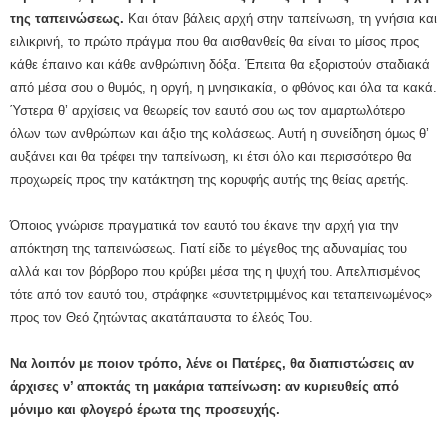
της ταπεινώσεως.
Και όταν βάλεις αρχή στην ταπείνωση, τη γνήσια και
ειλικρινή, το πρώτο πράγμα που θα αισθανθείς θα είναι το μίσος προς
κάθε έπαινο και κάθε ανθρώπινη δόξα. Έπειτα θα εξοριστούν σταδιακά
από μέσα σου ο θυμός, η οργή, η μνησικακία, ο φθόνος και όλα τα κακά.
Ύστερα θ’ αρχίσεις να θεωρείς τον εαυτό σου ως τον αμαρτωλότερο
όλων των ανθρώπων και άξιο της κολάσεως. Αυτή η συνείδηση όμως θ’
αυξάνει και θα τρέφει την ταπείνωση, κι έτσι όλο και περισσότερο θα
προχωρείς προς την κατάκτηση της κορυφής αυτής της θείας αρετής.
Όποιος γνώρισε πραγματικά τον εαυτό του έκανε την αρχή για την
απόκτηση της ταπεινώσεως. Γιατί είδε το μέγεθος της αδυναμίας του
αλλά και τον βόρβορο που κρύβει μέσα της η ψυχή του. Απελπισμένος
τότε από τον εαυτό του, στράφηκε «συντετριμμένος και τεταπεινωμένος»
προς τον Θεό ζητώντας ακατάπαυστα το έλεός Του.
Να λοιπόν με ποιον τρόπο, λένε οι Πατέρες, θα διαπιστώσεις αν
άρχισες ν’ αποκτάς τη μακάρια ταπείνωση: αν κυριευθείς από
μόνιμο και φλογερό έρωτα της προσευχής.