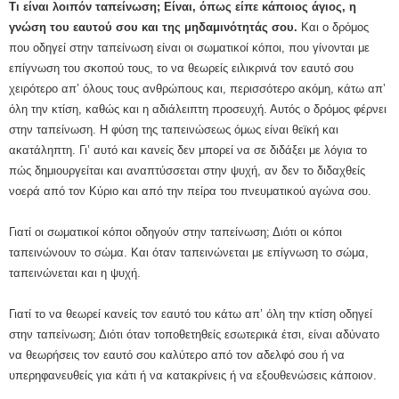
Τι είναι λοιπόν ταπείνωση; Είναι, όπως είπε κάποιος άγιος, η
γνώση του εαυτού σου και της μηδαμινότητάς σου.
Και ο δρόμος
που οδηγεί στην ταπείνωση είναι οι σωματικοί κόποι, που γίνονται με
επίγνωση του σκοπού τους, το να θεωρείς ειλικρινά τον εαυτό σου
χειρότερο απ’ όλους τους ανθρώπους και, περισσότερο ακόμη, κάτω απ’
όλη την κτίση, καθώς και η αδιάλειπτη προσευχή. Αυτός ο δρόμος φέρνει
στην ταπείνωση. Η φύση της ταπεινώσεως όμως είναι θεϊκή και
ακατάληπτη. Γι’ αυτό και κανείς δεν μπορεί να σε διδάξει με λόγια το
πώς δημιουργείται και αναπτύσσεται στην ψυχή, αν δεν το διδαχθείς
νοερά από τον Κύριο και από την πείρα του πνευματικού αγώνα σου.
Γιατί οι σωματικοί κόποι οδηγούν στην ταπείνωση; Διότι οι κόποι
ταπεινώνουν το σώμα. Και όταν ταπεινώνεται με επίγνωση το σώμα,
ταπεινώνεται και η ψυχή.
Γιατί το να θεωρεί κανείς τον εαυτό του κάτω απ’ όλη την κτίση οδηγεί
στην ταπείνωση; Διότι όταν τοποθετηθείς εσωτερικά έτσι, είναι αδύνατο
να θεωρήσεις τον εαυτό σου καλύτερο από τον αδελφό σου ή να
υπερηφανευθείς για κάτι ή να κατακρίνεις ή να εξουθενώσεις κάποιον.