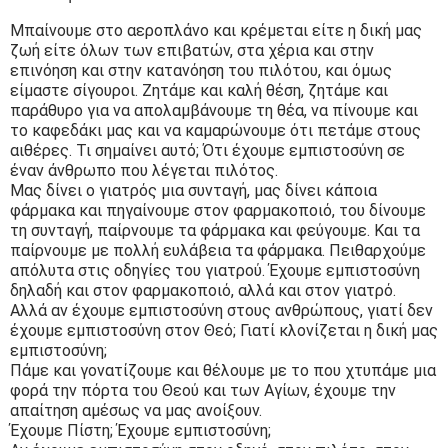
Μπαίνουμε στο αεροπλάνο και κρέμεται είτε η δική μας
ζωή είτε όλων των επιβατών, στα χέρια και στην
επινόηση και στην κατανόηση του πιλότου, και όμως
είμαστε σίγουροι. Ζητάμε και καλή θέση, ζητάμε και
παράθυρο για να απολαμβάνουμε τη θέα, να πίνουμε και
το καφεδάκι μας και να καμαρώνουμε ότι πετάμε στους
αιθέρες. Τι σημαίνει αυτό; Ότι έχουμε εμπιστοσύνη σε
έναν άνθρωπο που λέγεται πιλότος.
Μας δίνει ο γιατρός μια συνταγή, μας δίνει κάποια
φάρμακα και πηγαίνουμε στον φαρμακοποιό, του δίνουμε
τη συνταγή, παίρνουμε τα φάρμακα και φεύγουμε. Και τα
παίρνουμε με πολλή ευλάβεια τα φάρμακα. Πειθαρχούμε
απόλυτα στις οδηγίες του γιατρού. Έχουμε εμπιστοσύνη
δηλαδή και στον φαρμακοποιό, αλλά και στον γιατρό.
Αλλά αν έχουμε εμπιστοσύνη στους ανθρώπους, γιατί δεν
έχουμε εμπιστοσύνη στον Θεό; Γιατί κλονίζεται η δική μας
εμπιστοσύνη;
Πάμε και γονατίζουμε και θέλουμε με το που χτυπάμε μια
φορά την πόρτα του Θεού και των Αγίων, έχουμε την
απαίτηση αμέσως να μας ανοίξουν.
Έχουμε Πίστη; Έχουμε εμπιστοσύνη;