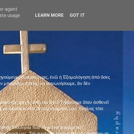
ser-agent
rate usage
LEARN MORE
GOT IT
προηγούμενες ἁμαρτίες μας, ἐνῶ ἡ Ἐξομολόγηση ἀπὸ ὅσες
ὲν μποροῦμε ἐπίσης νὰ κοινωνήσουμε, ἂν δὲν
ρισμὸ τῆς ψυχῆς ἀπὸ τὸν Θεό. Τί κάνουμε ὅταν ἀσθενεῖ
 μὲ ἀκρίβεια ὅλα τὰ συμπτώματά μας. Ἐκεῖνος τότε
 στὴν Ἐκκλησία ποὺ εἶναι ἕνα πνευματικὸ
ὴν ψυχή μας. Στὴ συνέχεια ἐκεῖνος θὰ μᾶς διαβάσει τὴ