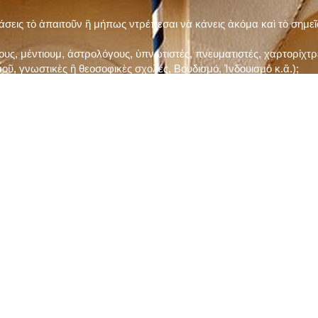
τάσεις τὸ ἀπαιτοῦν ἢ μήπως ντρέπεσαι νὰ κάνεις ἀκόμα καὶ τὸ σημε
ς, μέντιουμ, ἀστρολόγους, ὑπνωτιστές, πνευματιστές, χαρτορίχτρε
οῦ, γνωστικὲς ἢ θεοσοφικὲς σχολές, Βουδισμό, Ἰνδουισμὸ κ.ἅ.);
ι μὲ τὸ ξεμάτιασμα καὶ δίνεις σημασία στὶς διάφορες προλήψεις καὶ 
ρωί, βράδυ, πρὶν καὶ μετὰ τὰ γεύματα) ἢ στὴν Ἐκκλησία (κάθε Κυρι
ς εὐεργεσίες Του;
ελῆ βιβλία;
ν Τετάρτη καὶ τὴν Παρασκευὴ καὶ τὶς ἄλλες περιόδους τῶν Νηστειῶν
ας, ὑστέρα ἀπὸ τὴν κατάλληλη προετοιμασία καὶ τὴν ἔγκριση τοῦ π
ας ἢ τῶν Ἁγίων μας;
 ἢ ὑπόσχεσή σου στὸν Θεό;