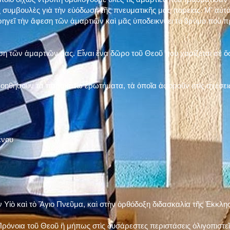
 συμβουλὲς γιὰ τὴν εὐόδωση τῆς πνευματικῆς μας πορείας. Μ' αὐτὸ
ηγεῖ τὴν ἄφεση τῶν ἁμαρτιῶν καὶ μᾶς ὑποδεικνύει τὸ δρόμο ποὺ 
η τῶν ἁμαρτιῶν μας. Εἶναι ἕνα δῶρο τοῦ Θεοῦ ποὺ χαρίζεται σὲ ὅσ
 βοηθήσουν τὰ παρακάτω ἐρωτήματα, τὰ ὁποῖα ἀφοροῦν στὶς σχέσει
ένου
ν Υἱὸ καὶ τὸ Ἅγιο Πνεῦμα, καὶ στὴν ὀρθόδοξη διδασκαλία τῆς Ἐκκλη
ρόνοια τοῦ Θεοῦ ἢ μήπως στὶς δυσάρεστες περιστάσεις ὀλιγοπιστεῖς