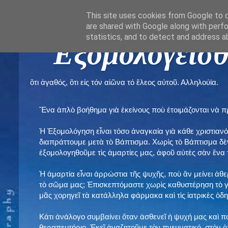
This site uses cookies from Google to de
are shared with Google along with perfo
statistics, and to detect and address a
" Εξομολογεῖσθ
ὃτι ἀγαθός, ὃτι εἰς τόν αἰῶνα τό ἔλεος αὐτοῦ. Αλληλούϊα.
Ἕνα ἁπλὸ βοήθημα γιὰ ἐκείνους ποὺ ἑτοιμάζονται νὰ 
Ἡ Ἐξομολόγηση εἶναι τόσο ἀναγκαία γιὰ κάθε χριστιανό
διαπράττουμε μετὰ τὸ Βάπτισμα. Χωρὶς τὸ Βάπτισμα δ
ἐξομολογηθοῦμε τὶς ἁμαρτίες μας, ἀφοῦ αὐτὲς σὰν ἕνα 
Ἡ ἁμαρτία εἶναι ἀρρώστια τῆς ψυχῆς, ποὺ ἂν μείνει ἀθ
τὸ σῶμα μας; Ἐπισκεπτόμαστε χωρὶς καθυστέρηση τὸ γι
μᾶς χορηγεῖ τὰ κατάλληλα φάρμακα καὶ τὶς ἰατρικὲς ὁ
Κάτι ἀνάλογο συμβαίνει ὅταν ἀσθενεῖ ἡ ψυχή μας καὶ 
θεραπευτήριο. Ἐκεῖ ἀναζητοῦμε τὸν πνευματικό, στὸν ὁ