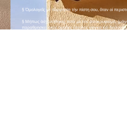
§ Ὁμολογεῖς μὲ παρρησία τὴν πίστη σου, ὅταν οἱ περισ
§ Μήπως ἀσχολήθηκες ποτὲ μὲ τὸν ἀποκρυφισμό, (μάγου
παραθρησκευτικὲς ὁμάδες (σχολὲς γιόγκα καὶ διαλογισμ
§ Μήπως πιστεύεις στὴν τύχη καὶ στὰ ὄνειρα ἢ ἀσχολεῖσα
ἀριθμός», «τὸ πέταλο φέρνει γούρι» κ.λπ.);
§ Προσεύχεσαι τακτικὰ καὶ προσεκτικὰ στὸ σπίτι σου (π
πρωτίστως τὸν Θεὸ γιὰ τὶς ποικίλες, φανερὲς καὶ ἀφανεῖ
§ Μελετᾶς καθημερινὰ τὴν Ἁγία Γραφὴ καὶ ἄλλα ψυχωφ
§ Νηστεύεις, ἂν δὲν ὑπάρχουν σοβαροὶ λόγοι ὑγείας, τὴ
§ Προσέρχεσαι τακτικὰ στὸ Μυστήριο τῆς Θείας Κοινωνί
§ Μήπως βλαστημᾶς τὸ ὄνομα τοῦ Χρίστου, τῆς Παναγί
§ Μήπως ὁρκίζεσαι χωρὶς λόγο ἢ ἀθέτησες τυχὸν ὅρκο