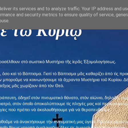
liver its services and to analyze traffic. Your IP address and u
rmance and security metrics to ensure quality of service, gene
buse.
ε τῶ Κυρίῳ "
προσέλθουν στὸ σωστικὸ Μυστήριο τῆς ἱερᾶς Ἐξομολογήσεως.
, ὅσο καὶ τὸ Βάπτισμα. Γιατί τὸ Βάπτισμα μᾶς καθαρίζει ἀπὸ τὶς 
ὲν μποροῦμε να κοινωνήσουμε τὰ ἄχραντα Μυστήρια τοῦ Κυρίου. Δ
τεῖχος μᾶς χωρίζουν ἀπὸ τὸν Θεό.
εράπευτη, ὁδηγεῖ στὸν πνευματικὸ θάνατο, στὸν αἰώνιο, δηλαδή, χω
ατρό, στὸν ὁποῖο ἀποκαλύπτουμε τὶς πληγές μας καὶ περιγράφουμε
δηγίες ποὺ πρέπει νὰ ἀκολουθήσουμε γιὰ νὰ θεραπευθοῦμε.
ποθοῦμε νὰ ἀνακτήσουμε τὴν πνευματική μας ὑγεία. Προσερχόμαστε
ποῖο δίχως ντροπὴ ὁμολογοῦμε ὅλες τὶς ἁμαρτίες ποὺ τραυμάτισαν τ