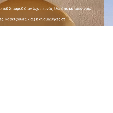
ῖο τοῦ Σταυροῦ ὅταν λ.χ. περνᾶς ἔξω ἀπὸ κάποιον ναό;
ς, καφετζοῦδες κ.ἅ.) ἢ ἀναμίχθηκες σὲ
δεισιδαιμονίες (π.χ. «τὸ 13 εἶναι γρουσούζικος
ακὴ καὶ τὶς μεγάλες γιορτές), εὐγνωμονώντας
;
νευματικοῦ σου;