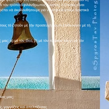
ν τὸν τρόπο ὁ φιλάνθρωπος Χριστός, ὁ Ὁποῖος εἶναι
πρέπει νὰ ἀκολουθήσουμε γιὰ νὰ ἀπαλλαγοῦμε ὁριστικὰ
ους τὸ ζητοῦν μὲ τὴν προσευχὴ καὶ τὸ ἐπιδιώκουν μὲ τὴ
ς μας: α)
μὲ τὸν Θεό
, β)
μὲ τὸν πλησίον
καὶ γ)
μὲ τὸν
σίας μας;
, γογγύζεις καὶ ἀπελπίζεσαι;