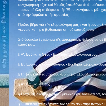
συγχωρητικὴ εὐχὴ καὶ θά μᾶς ἀπευθύνει τὶς ἁρμόζουσες
παρὼν σὲ ὅλη τη διάρκεια τῆς Ἐξομολογήσεως, μᾶς χορ
ἀπὸ τὴν ἀρρώστια τῆς ἁμαρτίας.
Πρῶτο βῆμα γιὰ τὴν ἐξομολόγησή μας εἶναι ἡ συναίσθησ
γενναία καὶ τίμια βυθοσκόπηση τοῦ ἑαυτοῦ τους.
Στὸ δύσκολο ἐγχείρημα τῆς αὐτοκριτικῆς θέλουν νὰ σὲ
ἑαυτό μας
.
§
Α'. Ἐσὺ καὶ ὁ Θεὸς - Βοήθημα Ἐξομολογουμένου
§
Β'. Ἐσὺ καὶ ὁ συνάνθρωπος - Βοήθημα Ἐξομολογουμ
§
Γ'. Ἐσὺ καὶ ὁ ἑαυτός σου -Βοήθημα Ἐξομολογουμένου
§ Α'. Ἐσὺ καὶ ὁ Θεὸς
§ Πιστεύεις ὁλόψυχα στὸν Τριαδικὸ θεό, τὸν Πατέρα, τὸ
§ Ἐμπιστεύεσαι ἀκλόνητα τὸν ἑαυτό σου στὴν πατρικὴ Π