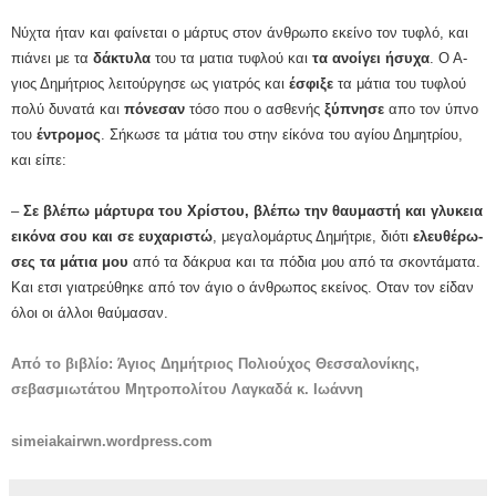
Νύ­χτα ή­ταν και φαί­νε­ται ο μάρ­τυς στον άν­θρω­πο ε­κεί­νο τον τυ­φλό, και
πιά­νει με τα
δά­κτυ­λα
του τα μα­τια τυ­φλού και
τα α­νοί­γει ή­συ­χα
. Ο Α­
γιος Δη­μή­τριος λει­τούρ­γη­σε ως για­τρός και
έ­σφι­ξε
τα μά­τια του τυ­φλού
πο­λύ δυ­να­τά και
πό­νε­σαν
τό­σο που ο α­σθε­νής
ξύ­πνη­σε
α­πο τον ύ­πνο
του
έν­τρο­μος
. Σή­κω­σε τα μά­τια του στην εί­κό­να του α­γί­ου Δη­μη­τρί­ου,
και εί­πε:
–
Σε βλέ­πω μάρ­τυ­ρα του Χρί­στου, βλέ­πω την θαυ­μα­στή και γλυ­κεια
ει­κό­να σου και σε ευ­χα­ρι­στώ
, με­γα­λο­μάρ­τυς Δη­μή­τρι­ε, δι­ό­τι
ε­λευ­θέ­ρω­
σες τα μά­τια μου
α­πό τα δά­κρυ­α και τα πό­δια μου α­πό τα σκον­τά­μα­τα.
Και ε­τσι γι­α­τρεύ­θη­κε α­πό τον ά­γιο ο άν­θρω­πος ε­κεί­νος. Ο­ταν τον εί­δαν
ό­λοι οι άλ­λοι θαύ­μα­σαν.
Από το βιβλίο: Άγιος Δημήτριος Πολιούχος Θεσσαλονίκης,
σεβασμιωτάτου Μητροπολίτου Λαγκαδά κ. Ιωάννη
simeiakairwn.wordpress.com