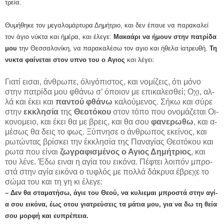
τρεί­α.
Θυ­μή­θη­κε τον με­γα­λο­μάρ­τυ­ρα Δη­μή­τριο, και δεν έ­παυ­ε να πα­ρα­κα­λεί
τον ά­γιο νύ­κτα και ή­μέ­ρα, και έ­λε­γε:
Μα­καάρι να ή­μουν στην πα­τρί­δα
μου
την Θεσ­σα­λο­νί­κη, να πα­ρα­κα­λέ­σω τον α­γιο και ή­θε­λα ί­α­τρευ­θή.
Τη
νυ­κτα φαί­νε­ται στον υ­πνο του ο Α­γιος
και λέ­γει:
Για­τί ει­σαι, άν­θρω­πε, ό­λι­γό­πι­στος, και νο­μί­ζεις, ό­τι μό­νο
στην πα­τρί­δα μου φθά­νω σ’ ό­ποι­ον με ε­πι­κα­λε­σθεί; Ο­χι, αλ­
λά και έ­κει και
παν­τού
φθά­νω
κα­λού­με­νος. Σή­κω και σύ­ρε
στην
εκ­κλη­σί­α
της
Θε­ο­τό­κου
στον τό­πο που ο­νο­μά­ζε­ται Οι­
κο­νο­μει­ο, και έ­κει θα με βρεις, και θα σου
φα­νε­ρω­θω
, και α­
μέ­σως θα δεις το φως. Ξύ­πνη­σε ο άν­θρω­πος ε­κεί­νος, και
ρω­τών­τας βρί­σκει την έκ­κλη­σία της Πα­να­γί­ας Θε­ο­τό­κου και
ρω­τα που εί­ναι
ζω­γρα­φι­σμέ­νος ο Α­γιος Δη­μή­τριος
, και
του λέ­νε. Έ­δω ει­ναι η α­γί­α του ει­κό­να. Πέ­φτει λοι­πόν μπρο­
στά στην α­γί­α ει­κό­να ο τυ­φλός με πολ­λά δά­κρυ­α έ­βρε­χε το
σώ­μα του και τη γη κι έ­λε­γε:
– Δεν θα στα­μα­τή­σω, ά­γι­ε του Θε­ού, να κυ­λι­ε­μαι μπρο­στά στην α­γί­
α σου ει­κό­να, έ­ως ο­του γι­α­τρεύ­σεις τα μά­τια μου, για να δω τη θεί­α
σου μορ­φή και ευ­πρέ­πεια.