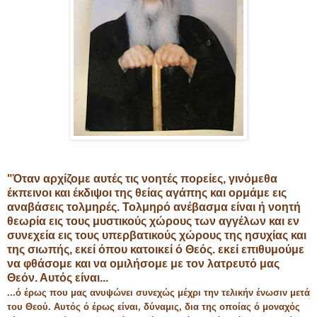
"Όταν αρχίζομε αυτές τις νοητές πορείες, γινόμεθα
έκπεινοι και έκδιψοι της θείας αγάπης και ορμάμε εις
αναβάσεις τολμηρές. Τολμηρό ανέβασμα είναι ή νοητή
θεωρία εις τους μυστικούς χώρους των αγγέλων και εν
συνεχεία εις τους υπερβατικούς χώρους της ησυχίας και
της σιωπής, εκεί όπου κατοικεί ό Θεός. εκεί επιθυμούμε
να φθάσομε και να ομιλήσομε με τον λατρευτό μας
Θεόν. Αυτός είναι...
...ό έρως που μας ανυψώνει συνεχώς μέχρι την τελικήν ένωσιν μετά
του Θεού. Αυτός ό έρως είναι, δύναμις, δια της οποίας ό μοναχός