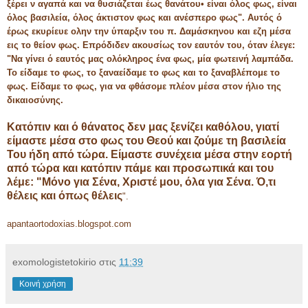
ξέρει ν αγαπά και να θυσιάζεται έως θανάτου• είναι όλος φως, είναι
όλος βασιλεία, όλος άκτιστον φως και ανέσπερο φως". Αυτός ό
έρως εκυρίευε ολην την ύπαρξιν του π. Δαμάσκηνου και εζη μέσα
εις το θείον φως. Επρόδιδεν ακουσίως τον εαυτόν του, όταν έλεγε:
"Να γίνει ό εαυτός μας ολόκληρος ένα φως, μία φωτεινή λαμπάδα.
Το είδαμε το φως, το ξαναείδαμε το φως και το ξαναβλέπομε το
φως. Είδαμε το φως, για να φθάσομε πλέον μέσα στον ήλιο της
δικαιοσύνης.
Κατόπιν και ό θάνατος δεν μας ξενίζει καθόλου, γιατί
είμαστε μέσα στο φως του Θεού και ζούμε τη βασιλεία
Του ήδη από τώρα. Είμαστε συνέχεια μέσα στην εορτή
από τώρα και κατόπιν πάμε και προσωπικά και του
λέμε: "Μόνο για Σένα, Χριστέ μου, όλα για Σένα. Ό,τι
θέλεις και όπως θέλεις
".
apantaortodoxias.blogspot.com
exomologistetokirio
στις
11:39
Κοινή χρήση