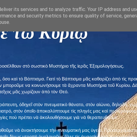
liver its services and to analyze traffic. Your IP address and u
rmance and security metrics to ensure quality of service, gene
buse.
ε τῶ Κυρίῳ "
προσέλθουν στὸ σωστικὸ Μυστήριο τῆς ἱερᾶς Ἐξομολογήσεως.
, ὅσο καὶ τὸ Βάπτισμα. Γιατί τὸ Βάπτισμα μᾶς καθαρίζει ἀπὸ τὶς 
ὲν μποροῦμε να κοινωνήσουμε τὰ ἄχραντα Μυστήρια τοῦ Κυρίου. Δ
τεῖχος μᾶς χωρίζουν ἀπὸ τὸν Θεό.
εράπευτη, ὁδηγεῖ στὸν πνευματικὸ θάνατο, στὸν αἰώνιο, δηλαδή, χω
ατρό, στὸν ὁποῖο ἀποκαλύπτουμε τὶς πληγές μας καὶ περιγράφουμε
δηγίες ποὺ πρέπει νὰ ἀκολουθήσουμε γιὰ νὰ θεραπευθοῦμε.
ποθοῦμε νὰ ἀνακτήσουμε τὴν πνευματική μας ὑγεία. Προσερχόμαστε
ποῖο δίχως ντροπὴ ὁμολογοῦμε ὅλες τὶς ἁμαρτίες ποὺ τραυμάτισαν τ