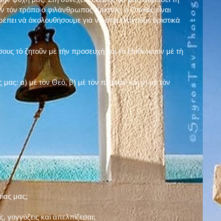
ν τὸν τρόπο ὁ φιλάνθρωπος Χριστός, ὁ Ὁποῖος εἶναι
πρέπει νὰ ἀκολουθήσουμε γιὰ νὰ ἀπαλλαγοῦμε ὁριστικὰ
ους τὸ ζητοῦν μὲ τὴν προσευχὴ καὶ τὸ ἐπιδιώκουν μὲ τὴ
ς μας: α)
μὲ τὸν Θεό
, β)
μὲ τὸν πλησίον
καὶ γ)
μὲ τὸν
σίας μας;
, γογγύζεις καὶ ἀπελπίζεσαι;