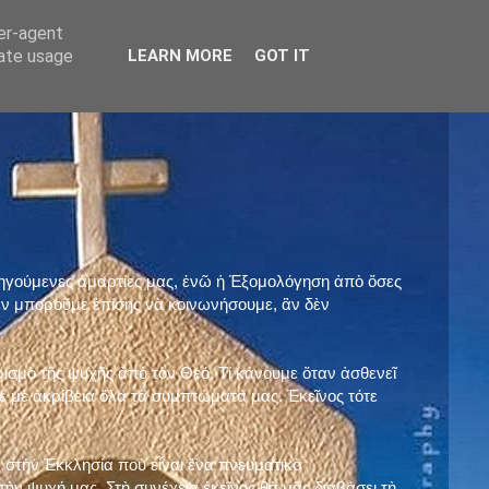
ser-agent
rate usage
LEARN MORE
GOT IT
προηγούμενες ἁμαρτίες μας, ἐνῶ ἡ Ἐξομολόγηση ἀπὸ ὅσες
ὲν μποροῦμε ἐπίσης νὰ κοινωνήσουμε, ἂν δὲν
ρισμὸ τῆς ψυχῆς ἀπὸ τὸν Θεό. Τί κάνουμε ὅταν ἀσθενεῖ
 μὲ ἀκρίβεια ὅλα τὰ συμπτώματά μας. Ἐκεῖνος τότε
 στὴν Ἐκκλησία ποὺ εἶναι ἕνα πνευματικὸ
ὴν ψυχή μας. Στὴ συνέχεια ἐκεῖνος θὰ μᾶς διαβάσει τὴ