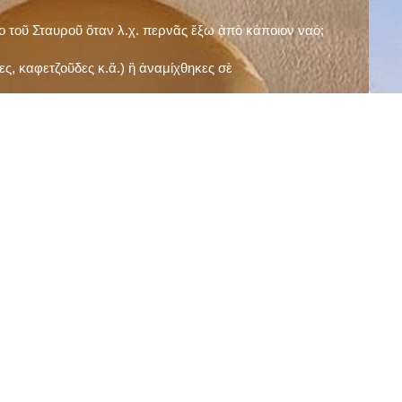
ῖο τοῦ Σταυροῦ ὅταν λ.χ. περνᾶς ἔξω ἀπὸ κάποιον ναό;
ς, καφετζοῦδες κ.ἅ.) ἢ ἀναμίχθηκες σὲ
δεισιδαιμονίες (π.χ. «τὸ 13 εἶναι γρουσούζικος
ακὴ καὶ τὶς μεγάλες γιορτές), εὐγνωμονώντας
;
νευματικοῦ σου;