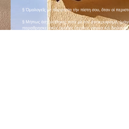
§ Ὁμολογεῖς μὲ παρρησία τὴν πίστη σου, ὅταν οἱ περισ
§ Μήπως ἀσχολήθηκες ποτὲ μὲ τὸν ἀποκρυφισμό, (μάγου
παραθρησκευτικὲς ὁμάδες (σχολὲς γιόγκα καὶ διαλογισμ
§ Μήπως πιστεύεις στὴν τύχη καὶ στὰ ὄνειρα ἢ ἀσχολεῖσα
ἀριθμός», «τὸ πέταλο φέρνει γούρι» κ.λπ.);
§ Προσεύχεσαι τακτικὰ καὶ προσεκτικὰ στὸ σπίτι σου (π
πρωτίστως τὸν Θεὸ γιὰ τὶς ποικίλες, φανερὲς καὶ ἀφανεῖ
§ Μελετᾶς καθημερινὰ τὴν Ἁγία Γραφὴ καὶ ἄλλα ψυχωφ
§ Νηστεύεις, ἂν δὲν ὑπάρχουν σοβαροὶ λόγοι ὑγείας, τὴ
§ Προσέρχεσαι τακτικὰ στὸ Μυστήριο τῆς Θείας Κοινωνί
§ Μήπως βλαστημᾶς τὸ ὄνομα τοῦ Χρίστου, τῆς Παναγί
§ Μήπως ὁρκίζεσαι χωρὶς λόγο ἢ ἀθέτησες τυχὸν ὅρκο