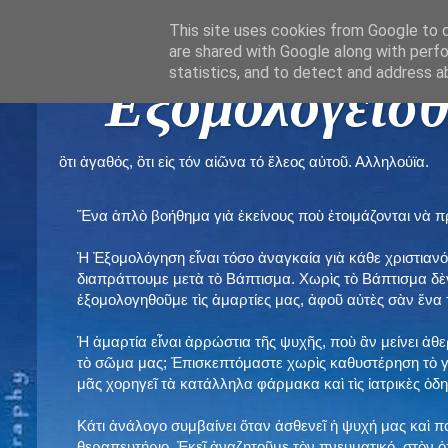
This site uses cookies from Google to de
are shared with Google along with perfo
statistics, and to detect and address a
" Εξομολογεῖσθ
ὃτι ἀγαθός, ὃτι εἰς τόν αἰῶνα τό ἔλεος αὐτοῦ. Αλληλούϊα.
Ἕνα ἁπλὸ βοήθημα γιὰ ἐκείνους ποὺ ἑτοιμάζονται νὰ 
Ἡ Ἐξομολόγηση εἶναι τόσο ἀναγκαία γιὰ κάθε χριστιανό
διαπράττουμε μετὰ τὸ Βάπτισμα. Χωρὶς τὸ Βάπτισμα δ
ἐξομολογηθοῦμε τὶς ἁμαρτίες μας, ἀφοῦ αὐτὲς σὰν ἕνα 
Ἡ ἁμαρτία εἶναι ἀρρώστια τῆς ψυχῆς, ποὺ ἂν μείνει ἀθ
τὸ σῶμα μας; Ἐπισκεπτόμαστε χωρὶς καθυστέρηση τὸ γι
μᾶς χορηγεῖ τὰ κατάλληλα φάρμακα καὶ τὶς ἰατρικὲς ὁ
Κάτι ἀνάλογο συμβαίνει ὅταν ἀσθενεῖ ἡ ψυχή μας καὶ 
θεραπευτήριο. Ἐκεῖ ἀναζητοῦμε τὸν πνευματικό, στὸν ὁ