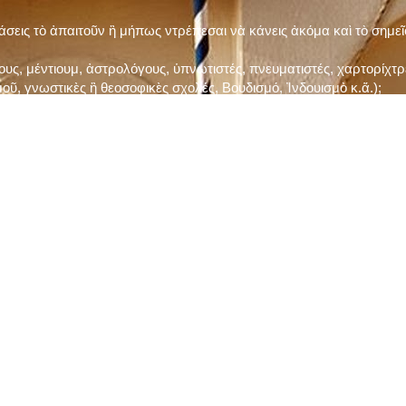
τάσεις τὸ ἀπαιτοῦν ἢ μήπως ντρέπεσαι νὰ κάνεις ἀκόμα καὶ τὸ σημε
ς, μέντιουμ, ἀστρολόγους, ὑπνωτιστές, πνευματιστές, χαρτορίχτρε
οῦ, γνωστικὲς ἢ θεοσοφικὲς σχολές, Βουδισμό, Ἰνδουισμὸ κ.ἅ.);
ι μὲ τὸ ξεμάτιασμα καὶ δίνεις σημασία στὶς διάφορες προλήψεις καὶ 
ρωί, βράδυ, πρὶν καὶ μετὰ τὰ γεύματα) ἢ στὴν Ἐκκλησία (κάθε Κυρι
ς εὐεργεσίες Του;
ελῆ βιβλία;
ν Τετάρτη καὶ τὴν Παρασκευὴ καὶ τὶς ἄλλες περιόδους τῶν Νηστειῶν
ας, ὑστέρα ἀπὸ τὴν κατάλληλη προετοιμασία καὶ τὴν ἔγκριση τοῦ π
ας ἢ τῶν Ἁγίων μας;
 ἢ ὑπόσχεσή σου στὸν Θεό;