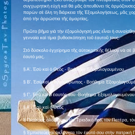
συγχωρητικὴ εὐχὴ καὶ θά μᾶς ἀπευθύνει τὶς ἁρμόζουσες
παρὼν σὲ ὅλη τη διάρκεια τῆς Ἐξομολογήσεως, μᾶς χορ
ἀπὸ τὴν ἀρρώστια τῆς ἁμαρτίας.
Πρῶτο βῆμα γιὰ τὴν ἐξομολόγησή μας εἶναι ἡ συναίσθησ
γενναία καὶ τίμια βυθοσκόπηση τοῦ ἑαυτοῦ τους.
Στὸ δύσκολο ἐγχείρημα τῆς αὐτοκριτικῆς θέλουν νὰ σὲ
ἑαυτό μας
.
§
Α'. Ἐσὺ καὶ ὁ Θεὸς - Βοήθημα Ἐξομολογουμένου
§
Β'. Ἐσὺ καὶ ὁ συνάνθρωπος - Βοήθημα Ἐξομολογουμ
§
Γ'. Ἐσὺ καὶ ὁ ἑαυτός σου -Βοήθημα Ἐξομολογουμένου
§ Α'. Ἐσὺ καὶ ὁ Θεὸς
§ Πιστεύεις ὁλόψυχα στὸν Τριαδικὸ θεό, τὸν Πατέρα, τὸ
§ Ἐμπιστεύεσαι ἀκλόνητα τὸν ἑαυτό σου στὴν πατρικὴ Π