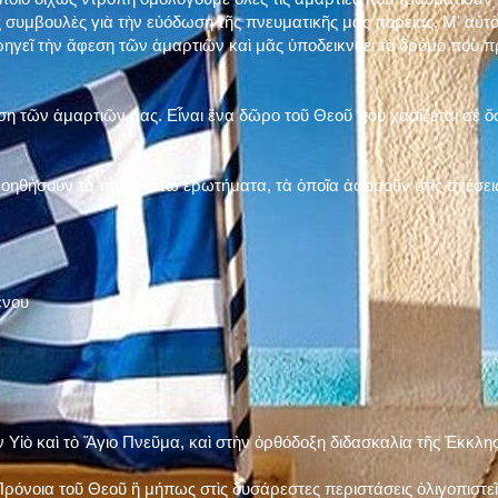
 συμβουλὲς γιὰ τὴν εὐόδωση τῆς πνευματικῆς μας πορείας. Μ' αὐτὸ
ηγεῖ τὴν ἄφεση τῶν ἁμαρτιῶν καὶ μᾶς ὑποδεικνύει τὸ δρόμο ποὺ 
η τῶν ἁμαρτιῶν μας. Εἶναι ἕνα δῶρο τοῦ Θεοῦ ποὺ χαρίζεται σὲ ὅσ
 βοηθήσουν τὰ παρακάτω ἐρωτήματα, τὰ ὁποῖα ἀφοροῦν στὶς σχέσει
ένου
ν Υἱὸ καὶ τὸ Ἅγιο Πνεῦμα, καὶ στὴν ὀρθόδοξη διδασκαλία τῆς Ἐκκλη
ρόνοια τοῦ Θεοῦ ἢ μήπως στὶς δυσάρεστες περιστάσεις ὀλιγοπιστεῖς