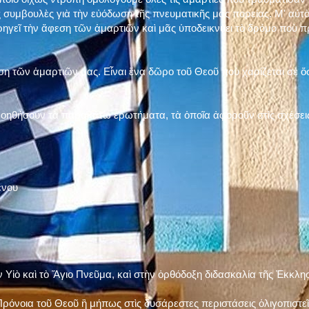
 συμβουλὲς γιὰ τὴν εὐόδωση τῆς πνευματικῆς μας πορείας. Μ' αὐτὸ
ηγεῖ τὴν ἄφεση τῶν ἁμαρτιῶν καὶ μᾶς ὑποδεικνύει τὸ δρόμο ποὺ 
η τῶν ἁμαρτιῶν μας. Εἶναι ἕνα δῶρο τοῦ Θεοῦ ποὺ χαρίζεται σὲ ὅσ
 βοηθήσουν τὰ παρακάτω ἐρωτήματα, τὰ ὁποῖα ἀφοροῦν στὶς σχέσει
ένου
ν Υἱὸ καὶ τὸ Ἅγιο Πνεῦμα, καὶ στὴν ὀρθόδοξη διδασκαλία τῆς Ἐκκλη
ρόνοια τοῦ Θεοῦ ἢ μήπως στὶς δυσάρεστες περιστάσεις ὀλιγοπιστεῖς