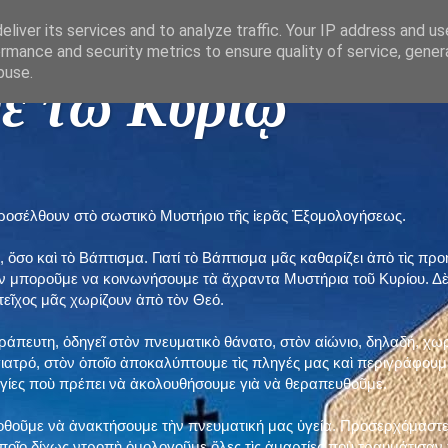
liver its services and to analyze traffic. Your IP address and u
rmance and security metrics to ensure quality of service, gene
buse.
ε τῶ Κυρίῳ "
προσέλθουν στὸ σωστικὸ Μυστήριο τῆς ἱερᾶς Ἐξομολογήσεως.
, ὅσο καὶ τὸ Βάπτισμα. Γιατί τὸ Βάπτισμα μᾶς καθαρίζει ἀπὸ τὶς 
ὲν μποροῦμε να κοινωνήσουμε τὰ ἄχραντα Μυστήρια τοῦ Κυρίου. Δ
τεῖχος μᾶς χωρίζουν ἀπὸ τὸν Θεό.
εράπευτη, ὁδηγεῖ στὸν πνευματικὸ θάνατο, στὸν αἰώνιο, δηλαδή, χω
ατρό, στὸν ὁποῖο ἀποκαλύπτουμε τὶς πληγές μας καὶ περιγράφουμε
δηγίες ποὺ πρέπει νὰ ἀκολουθήσουμε γιὰ νὰ θεραπευθοῦμε.
ποθοῦμε νὰ ἀνακτήσουμε τὴν πνευματική μας ὑγεία. Προσερχόμαστε
ποῖο δίχως ντροπὴ ὁμολογοῦμε ὅλες τὶς ἁμαρτίες ποὺ τραυμάτισαν τ