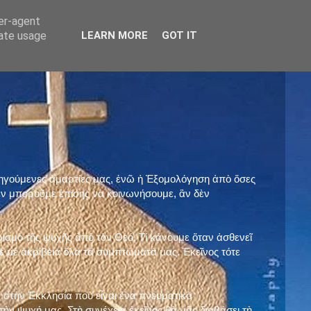
ser-agent
rate usage
LEARN MORE
GOT IT
προηγούμενες ἁμαρτίες μας, ἐνῶ ἡ Ἐξομολόγηση ἀπὸ ὅσες
ὲν μποροῦμε ἐπίσης νὰ κοινωνήσουμε, ἂν δὲν
ρισμὸ τῆς ψυχῆς ἀπὸ τὸν Θεό. Τί κάνουμε ὅταν ἀσθενεῖ
 μὲ ἀκρίβεια ὅλα τὰ συμπτώματά μας. Ἐκεῖνος τότε
 στὴν Ἐκκλησία ποὺ εἶναι ἕνα πνευματικὸ
ὴν ψυχή μας. Στὴ συνέχεια ἐκεῖνος θὰ μᾶς διαβάσει τὴ