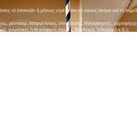
τάσεις τὸ ἀπαιτοῦν ἢ μήπως ντρέπεσαι νὰ κάνεις ἀκόμα καὶ τὸ σημε
ς, μέντιουμ, ἀστρολόγους, ὑπνωτιστές, πνευματιστές, χαρτορίχτρε
οῦ, γνωστικὲς ἢ θεοσοφικὲς σχολές, Βουδισμό, Ἰνδουισμὸ κ.ἅ.);
ι μὲ τὸ ξεμάτιασμα καὶ δίνεις σημασία στὶς διάφορες προλήψεις καὶ 
ρωί, βράδυ, πρὶν καὶ μετὰ τὰ γεύματα) ἢ στὴν Ἐκκλησία (κάθε Κυρι
ς εὐεργεσίες Του;
ελῆ βιβλία;
ν Τετάρτη καὶ τὴν Παρασκευὴ καὶ τὶς ἄλλες περιόδους τῶν Νηστειῶν
ας, ὑστέρα ἀπὸ τὴν κατάλληλη προετοιμασία καὶ τὴν ἔγκριση τοῦ π
ας ἢ τῶν Ἁγίων μας;
 ἢ ὑπόσχεσή σου στὸν Θεό;