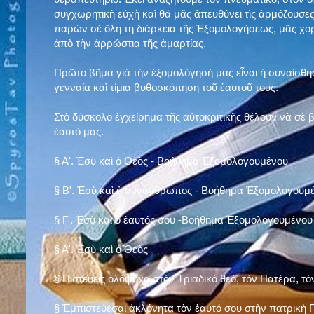
συγχωρητικὴ εὐχὴ καὶ θά μᾶς ἀπευθύνει τὶς ἁρμόζουσες
παρὼν σὲ ὅλη τη διάρκεια τῆς Ἐξομολογήσεως, μᾶς χορ
ἀπὸ τὴν ἀρρώστια τῆς ἁμαρτίας.
Πρῶτο βῆμα γιὰ τὴν ἐξομολόγησή μας εἶναι ἡ συναίσθησ
γενναία καὶ τίμια βυθοσκόπηση τοῦ ἑαυτοῦ τους.
Στὸ δύσκολο ἐγχείρημα τῆς αὐτοκριτικῆς θέλουν νὰ σὲ
ἑαυτό μας
.
§
Α'. Ἐσὺ καὶ ὁ Θεὸς - Βοήθημα Ἐξομολογουμένου
§
Β'. Ἐσὺ καὶ ὁ συνάνθρωπος - Βοήθημα Ἐξομολογουμ
§
Γ'. Ἐσὺ καὶ ὁ ἑαυτός σου -Βοήθημα Ἐξομολογουμένου
§ Α'. Ἐσὺ καὶ ὁ Θεὸς
§ Πιστεύεις ὁλόψυχα στὸν Τριαδικὸ θεό, τὸν Πατέρα, τὸ
§ Ἐμπιστεύεσαι ἀκλόνητα τὸν ἑαυτό σου στὴν πατρικὴ Π