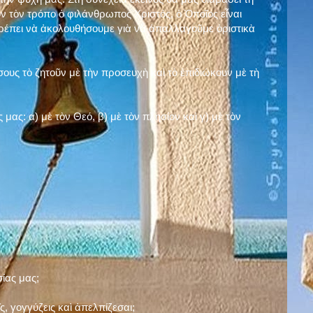
ν τὸν τρόπο ὁ φιλάνθρωπος Χριστός, ὁ Ὁποῖος εἶναι
πρέπει νὰ ἀκολουθήσουμε γιὰ νὰ ἀπαλλαγοῦμε ὁριστικὰ
ους τὸ ζητοῦν μὲ τὴν προσευχὴ καὶ τὸ ἐπιδιώκουν μὲ τὴ
ς μας: α)
μὲ τὸν Θεό
, β)
μὲ τὸν πλησίον
καὶ γ)
μὲ τὸν
σίας μας;
, γογγύζεις καὶ ἀπελπίζεσαι;