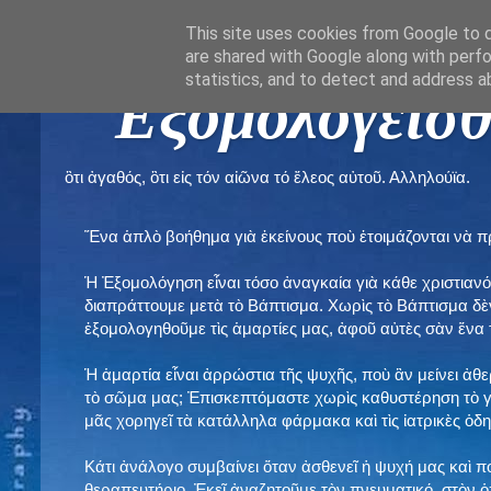
This site uses cookies from Google to de
are shared with Google along with perfo
statistics, and to detect and address a
" Εξομολογεῖσθ
ὃτι ἀγαθός, ὃτι εἰς τόν αἰῶνα τό ἔλεος αὐτοῦ. Αλληλούϊα.
Ἕνα ἁπλὸ βοήθημα γιὰ ἐκείνους ποὺ ἑτοιμάζονται νὰ 
Ἡ Ἐξομολόγηση εἶναι τόσο ἀναγκαία γιὰ κάθε χριστιανό
διαπράττουμε μετὰ τὸ Βάπτισμα. Χωρὶς τὸ Βάπτισμα δ
ἐξομολογηθοῦμε τὶς ἁμαρτίες μας, ἀφοῦ αὐτὲς σὰν ἕνα 
Ἡ ἁμαρτία εἶναι ἀρρώστια τῆς ψυχῆς, ποὺ ἂν μείνει ἀθ
τὸ σῶμα μας; Ἐπισκεπτόμαστε χωρὶς καθυστέρηση τὸ γι
μᾶς χορηγεῖ τὰ κατάλληλα φάρμακα καὶ τὶς ἰατρικὲς ὁ
Κάτι ἀνάλογο συμβαίνει ὅταν ἀσθενεῖ ἡ ψυχή μας καὶ 
θεραπευτήριο. Ἐκεῖ ἀναζητοῦμε τὸν πνευματικό, στὸν ὁ