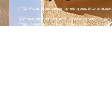
§ Ὁμολογεῖς μὲ παρρησία τὴν πίστη σου, ὅταν οἱ περισ
§ Μήπως ἀσχολήθηκες ποτὲ μὲ τὸν ἀποκρυφισμό, (μάγου
παραθρησκευτικὲς ὁμάδες (σχολὲς γιόγκα καὶ διαλογισμ
§ Μήπως πιστεύεις στὴν τύχη καὶ στὰ ὄνειρα ἢ ἀσχολεῖσα
ἀριθμός», «τὸ πέταλο φέρνει γούρι» κ.λπ.);
§ Προσεύχεσαι τακτικὰ καὶ προσεκτικὰ στὸ σπίτι σου (π
πρωτίστως τὸν Θεὸ γιὰ τὶς ποικίλες, φανερὲς καὶ ἀφανεῖ
§ Μελετᾶς καθημερινὰ τὴν Ἁγία Γραφὴ καὶ ἄλλα ψυχωφ
§ Νηστεύεις, ἂν δὲν ὑπάρχουν σοβαροὶ λόγοι ὑγείας, τὴ
§ Προσέρχεσαι τακτικὰ στὸ Μυστήριο τῆς Θείας Κοινωνί
§ Μήπως βλαστημᾶς τὸ ὄνομα τοῦ Χρίστου, τῆς Παναγί
§ Μήπως ὁρκίζεσαι χωρὶς λόγο ἢ ἀθέτησες τυχὸν ὅρκο