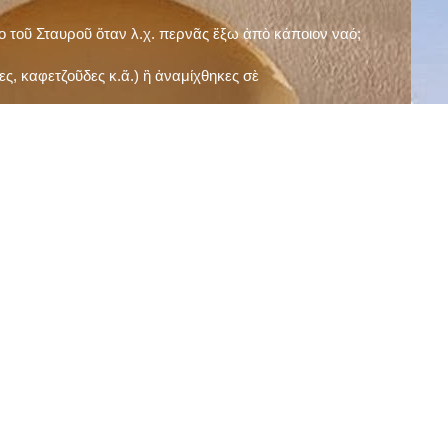
ῖο τοῦ Σταυροῦ ὅταν λ.χ. περνᾶς ἔξω ἀπὸ κάποιον ναό;
ς, καφετζοῦδες κ.ἅ.) ἢ ἀναμίχθηκες σὲ
δεισιδαιμονίες (π.χ. «τὸ 13 εἶναι γρουσούζικος
ακὴ καὶ τὶς μεγάλες γιορτές), εὐγνωμονώντας
;
νευματικοῦ σου;