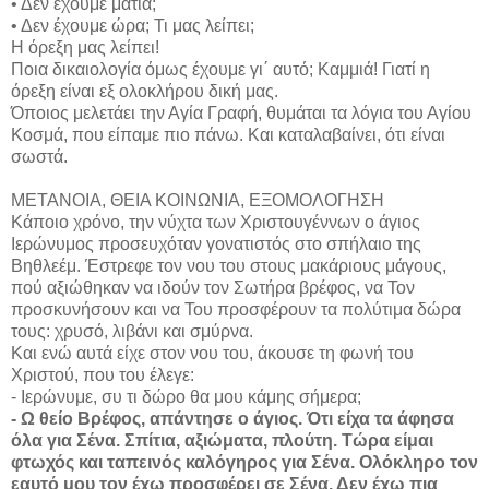
• Δεν έχουμε μάτια;
• Δεν έχουμε ώρα; Τι μας λείπει;
Η όρεξη μας λείπει!
Ποια δικαιολογία όμως έχουμε γι΄ αυτό; Καμμιά! Γιατί η
όρεξη είναι εξ ολοκλήρου δική μας.
Όποιος μελετάει την Αγία Γραφή, θυμάται τα λόγια του Αγίου
Κοσμά, που είπαμε πιο πάνω. Και καταλαβαίνει, ότι είναι
σωστά.
ΜΕΤΑΝΟΙΑ, ΘΕΙΑ ΚΟΙΝΩΝΙΑ, ΕΞΟΜΟΛΟΓΗΣΗ
Κάποιο χρόνο, την νύχτα των Χριστουγέννων ο άγιος
Ιερώνυμος προσευχόταν γονατιστός στο σπήλαιο της
Βηθλεέμ. Έστρεφε τον νου του στους μακάριους μάγους,
πού αξιώθηκαν να ιδούν τον Σωτήρα βρέφος, να Τον
προσκυνήσουν και να Του προσφέρουν τα πολύτιμα δώρα
τους: χρυσό, λιβάνι και σμύρνα.
Και ενώ αυτά είχε στον νου του, άκουσε τη φωνή του
Χριστού, που του έλεγε:
- Ιερώνυμε, συ τι δώρο θα μου κάμης σήμερα;
- Ω θείο Βρέφος, απάντησε ο άγιος. Ότι είχα τα άφησα
όλα για Σένα. Σπίτια, αξιώματα, πλούτη. Τώρα είμαι
φτωχός και ταπεινός καλόγηρος για Σένα. Ολόκληρο τον
εαυτό μου τον έχω προσφέρει σε Σένα. Δεν έχω πια