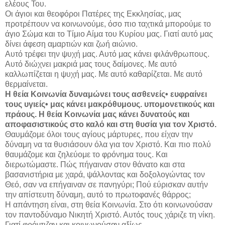
ελέους Του.
Οι άγιοι και θεοφόροι Πατέρες της Εκκλησίας, μας
προτρέπουν να κοινωνούμε, όσο πιο ταχτικά μπορούμε το
άγιο Σώμα και το Τίμιο Αίμα του Κυρίου μας. Γιατί αυτό μας
δίνει άφεση αμαρτιών και ζωή αιώνιο.
Αυτό τρέφει την ψυχή μας. Αυτό μας κάνει φιλάνθρωπους.
Αυτό διώχνει μακριά μας τους δαίμονες. Με αυτό
καλλωπίζεται η ψυχή μας. Με αυτό καθαρίζεται. Με αυτό
θερμαίνεται.
Η θεία Κοινωνία δυναμώνει τους ασθενείς• ευφραίνει
τους υγιείς• μας κάνει μακρόθυμους. υπομονετικούς και
πράους. Η θεία Κοινωνία μας κάνει δυνατούς και
αποφασιστικούς στο καλό και στη θυσία για τον Χριστό.
Θαυμάζομε όλοι τους αγίους μάρτυρες, που είχαν την
δύναμη να τα θυσιάσουν όλα για τον Χριστό. Και πιο πολύ
θαυμάζομε και ζηλεύομε το φρόνημα τους. Και
διερωτώμαστε. Πώς πήγαιναν στον θάνατο και στα
βασανιστήρια με χαρά, ψάλλοντας και δοξολογώντας τον
Θεό, σαν να επήγαιναν σε πανηγύρι; Πού εύρισκαν αυτήν
την απίστευτη δύναμη, αυτό το πρωτοφανές θάρρος;
Η απάντηση είναι, στη θεία Κοινωνία. Στο ότι κοινωνούσαν
τον παντοδύναμο Νικητή Χριστό. Αυτός τους χάριζε τη νίκη.
Γιατί φρόντιζαν και κοινωνούσαν αξίως.