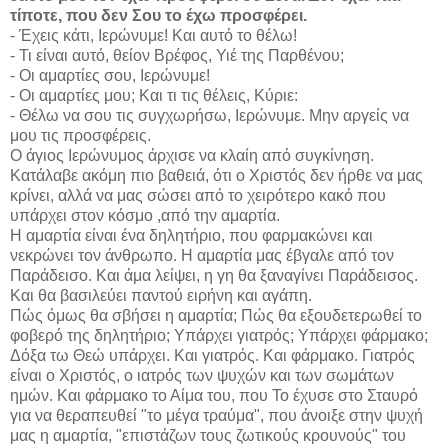
τίποτε, που δεν Σου το έχω προσφέρει.
- Έχεις κάτι, Ιερώνυμε! Και αυτό το θέλω!
- Τι είναι αυτό, θείον Βρέφος, Υιέ της Παρθένου;
- Οι αμαρτίες σου, Ιερώνυμε!
- Οι αμαρτίες μου; Και τι τις θέλεις, Κύριε:
- Θέλω να σου τις συγχωρήσω, Ιερώνυμε. Μην αργείς να
μου τις προσφέρεις.
Ο άγιος Ιερώνυμος άρχισε να κλαίη από συγκίνηση.
Κατάλαβε ακόμη πιο βαθειά, ότι ο Χριστός δεν ήρθε να μας
κρίνει, αλλά να μας σώσει από το χειρότερο κακό που
υπάρχει στον κόσμο ,από την αμαρτία.
Η αμαρτία είναι ένα δηλητήριο, που φαρμακώνει και
νεκρώνει τον άνθρωπο. Η αμαρτία μας έβγαλε από τον
Παράδεισο. Και άμα λείψει, η γη θα ξαναγίνει Παράδεισος.
Και θα βασιλεύει παντού ειρήνη και αγάπη.
Πώς όμως θα σβήσει η αμαρτία; Πώς θα εξουδετερωθεί το
φοβερό της δηλητήριο; Υπάρχει γιατρός; Υπάρχει φάρμακο;
Δόξα τω Θεώ υπάρχει. Και γιατρός. Και φάρμακο. Γιατρός
είναι ο Χριστός, ο ιατρός των ψυχών και των σωμάτων
ημών. Και φάρμακο το Αίμα του, που Το έχυσε στο Σταυρό
για να θεραπευθεί "το μέγα τραύμα", που άνοιξε στην ψυχή
μας η αμαρτία, "επιστάζων τους ζωτικούς κρουνούς" του