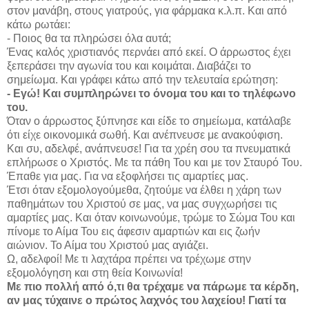
στον μανάβη, στους γιατρούς, για φάρμακα κ.λ.π. Και από
κάτω ρωτάει:
- Ποιος θα τα πληρώσει όλα αυτά;
Ένας καλός χριστιανός περνάει από εκεί. Ο άρρωστος έχει
ξεπεράσει την αγωνία του και κοιμάται. Διαβάζει το
σημείωμα. Και γράφει κάτω από την τελευταία ερώτηση:
- Εγώ! Και συμπληρώνει το όνομα του και το τηλέφωνο
του.
Όταν ο άρρωστος ξύπνησε και είδε το σημείωμα, κατάλαβε
ότι είχε οικονομικά σωθή. Και ανέπνευσε με ανακούφιση.
Και συ, αδελφέ, ανάπνευσε! Για τα χρέη σου τα πνευματικά
επλήρωσε ο Χριστός. Με τα πάθη Του και με τον Σταυρό Του.
Έπαθε για μας. Για να εξοφλήσει τις αμαρτίες μας.
Έτσι όταν εξομολογούμεθα, ζητούμε να έλθει η χάρη των
παθημάτων του Χριστού σε μας, να μας συγχωρήσει τις
αμαρτίες μας. Και όταν κοινωνούμε, τρώμε το Σώμα Του και
πίνομε το Αίμα Του εις άφεσιν αμαρτιών και εις ζωήν
αιώνιον. Το Αίμα του Χριστού μας αγιάζει.
Ω, αδελφοί! Με τι λαχτάρα πρέπει να τρέχωμε στην
εξομολόγηση και στη θεία Κοινωνία!
Με πιο πολλή από ό,τι θα τρέχαμε να πάρωμε τα κέρδη,
αν μας τύχαινε ο πρώτος λαχνός του λαχείου! Γιατί τα