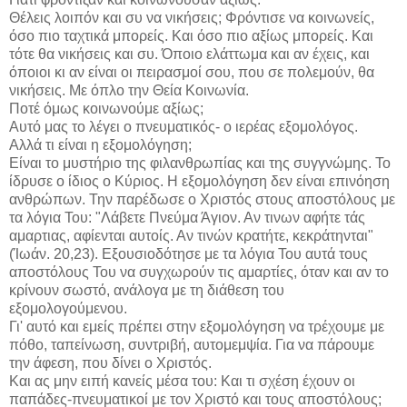
Θέλεις λοιπόν και συ να νικήσεις; Φρόντισε να κοινωνείς,
όσο πιο ταχτικά μπορείς. Και όσο πιο αξίως μπορείς. Και
τότε θα νικήσεις και συ. Όποιο ελάττωμα και αν έχεις, και
όποιοι κι αν είναι οι πειρασμοί σου, που σε πολεμούν, θα
νικήσεις. Με όπλο την Θεία Κοινωνία.
Ποτέ όμως κοινωνούμε αξίως;
Αυτό μας το λέγει ο πνευματικός- ο ιερέας εξομολόγος.
Αλλά τι είναι η εξομολόγηση;
Είναι το μυστήριο της φιλανθρωπίας και της συγγνώμης. Το
ίδρυσε ο ίδιος ο Κύριος. Η εξομολόγηση δεν είναι επινόηση
ανθρώπων. Την παρέδωσε ο Χριστός στους αποστόλους με
τα λόγια Του: "Λάβετε Πνεύμα Άγιον. Αν τινων αφήτε τάς
αμαρτιας, αφίενται αυτοίς. Αν τινών κρατήτε, κεκράτηνται"
(Ίωάν. 20,23). Εξουσιοδότησε με τα λόγια Του αυτά τους
αποστόλους Του να συγχωρούν τις αμαρτίες, όταν και αν το
κρίνουν σωστό, ανάλογα με τη διάθεση του
εξομολογούμενου.
Γι' αυτό και εμείς πρέπει στην εξομολόγηση να τρέχουμε με
πόθο, ταπείνωση, συντριβή, αυτομεμψία. Για να πάρουμε
την άφεση, που δίνει ο Χριστός.
Και ας μην ειπή κανείς μέσα του: Και τι σχέση έχουν οι
παπάδες-πνευματικοί με τον Χριστό και τους αποστόλους;