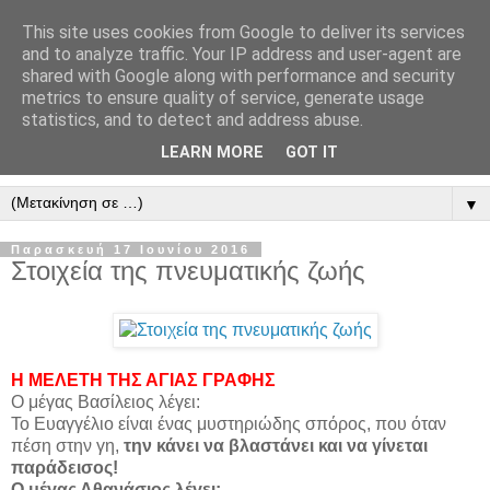
This site uses cookies from Google to deliver its services
" Εξομολογεῖσθε τῶ Κυρίῳ
and to analyze traffic. Your IP address and user-agent are
shared with Google along with performance and security
"
metrics to ensure quality of service, generate usage
statistics, and to detect and address abuse.
ὃτι ἀγαθός, ὃτι εἰς τόν αἰῶνα τό ἔλεος αὐτοῦ. Αλληλούϊα.
LEARN MORE
GOT IT
▼
Παρασκευή 17 Ιουνίου 2016
Στοιχεία της πνευματικής ζωής
Η ΜΕΛΕΤΗ ΤΗΣ ΑΓΙΑΣ ΓΡΑΦΗΣ
Ο μέγας Βασίλειος λέγει:
Το Ευαγγέλιο είναι ένας μυστηριώδης σπόρος, που όταν
πέση στην γη,
την κάνει να βλαστάνει και να γίνεται
παράδεισος!
Ο μέγας Αθανάσιος λέγει: