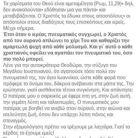
Τα χαρίσματα του Θεού είναι αμεταμέλητα (Ρωμ, 11,29)• δηλ.
δεν ανακαλούνται• εδόθησαν μια για πάντα• και
μεταβιβάζονται. Ο Χριστός τα έδωκε στους αποστόλους• οι
απόστολοι στους διαδόχους τους επισκόπους και ιερείς.
Μέχρι σήμερα.
Έτσι όταν ο ιερέας πνευματικός συγχωρεί, ο Χριστός
από τον ουρανό απλώνει το χέρι Του και καθαρίζει την
αμαρτωλή ψυχή από κάθε μολυσμό. Και γι΄ αυτό ο κάθε
χριστιανός οφείλει να αγαπάει τον πνευματικό του, όσο
πιο πολύ μπορεί.
Λένε για την αυτοκράτειρα Θεοδώρα, την σύζυγο του
Μεγάλου Ιουστινιανού, ότι αγαπούσε τόσο πολύ τον
πνευματικό της, τον άγιο Ιωαννίκιο, ώστε κάθε φορά που
πρόφερε το όνομα του, δάκρυα ανέβαιναν στα μάπα της. Την
ερώτησαν, γιατί αισθάνεται τέτοια συγκίνηση. Και απάντησε:
Ο πατέρας μου ο σαρκικός με έφερε στη γη, στην ζωή αυτή,
την γεμάτη λύπη και ταλαιπωρίες. Ο πνευματικός μου
πατέρας με βοηθεί να ανεβώ στον ουρανό, στην αιώνια και
ατελεύτητη ζωή, όπου δεν υπάρχει λύπη πόνος και
στεναγμός.
Στην εξομολόγηση πρέπει να τρέχουμε με λαχτάρα. Γιατί το
κέρδος το έχουμε εμείς!