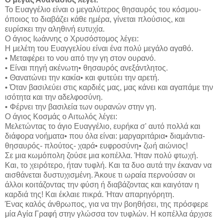
Το Ευαγγέλιο είναι ο μεγαλύτερος θησαυρός του κόσμου-
όποιος το διαβάζει κάθε ημέρα, γίνεται πλούσιος, και
ευρίσκει την αληθινή ευτυχία.
Ο άγιος Ιωάννης ο Χρυσόστομος λέγει:
Η μελέτη του Ευαγγελίου είναι ένα πολύ μεγάλο αγαθό.
• Μεταφέρει το νου από την γη στον ουρανό.
• Είναι πηγή ακένωτη• θησαυρός ανεξάντλητος.
• Θανατώνει την κακία• και φυτεύει την αρετή.
• Όταν βασιλεύει στις καρδιές μας, μας κάνει και αγαπάμε την
ισότητα και την αδελφοσύνη.
• Φέρνει την βασιλεία των ουρανών στην γη.
Ο άγιος Κοσμάς ο Αιτωλός λέγει:
Μελετώντας το άγιο Ευαγγέλιο, ευρήκα σ' αυτό πολλά και
διάφορα νοήματα• που όλα είναι: μαργαριτάρια• διαμάντια-
θησαυρός- πλούτος- χαρά• ευφροσύνη• ζωή αιώνιος!
Σε μια κωμόπολη ζούσε μια κοπέλλα. Ήταν πολύ φτωχή.
Και, το χειρότερο, ήταν τυφλή. Και τα δυο αυτά την έκαναν να
αισθάνεται δυστυχισμένη. Άκουε τι ωραία περνούσαν οι
άλλοι κοιτάζοντας την φύση ή διαβάζοντας και καιγόταν η
καρδιά της! Και έκλαιε πικρά. Ήταν απαρηγόρητη.
Ένας καλός άνθρωπος, για να την βοηθήσει, της πρόσφερε
μία Αγία Γραφή στην γλώσσα τον τυφλών. Η κοπέλλα άρχισε