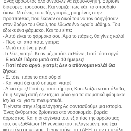
Ένας άρρωστος όλο ανέβαλλε να εξομολογηθή. Εύρισκε
διάφορες προφάσεις. Και νόμιζε πως κάτι το σπουδαίο
έκανε. Μα ένας ευσεβής γιατρός, μυημένος στην
προσπάθεια, που έκαναν οι δικοί του να τον οδηγήσουν
στον δρόμο του Θεού, του έδωσε ένα ωραίο μάθημα. Του
έδωκε ένα φάρμακο. Και του είπε:
- Αυτό είναι το φάρμακο σου. Άμα το πάρεις, θα γίνεις καλά!
- Πώς και από πότε, γιατρέ;
- Μετά από ένα μήνα!
-Τι λέτε, γιατρέ; Κι αν μέχρι τότε πεθάνω; Γιατί τόσο αργά;
- Ε καλά! Πάρτο μετά από 10 ήμερες!
- Γιατί τόσο αργά, γιατρέ; Δεν αισθάνομαι καλά! Θα
ζήσω;
- Ε, τότε, πάρε το από αύριο!
- Και γιατί όχι από σήμερα, γιατρέ;
- Δίκιο έχεις! Γιατί όχι από σήμερα; Και ελπίζω να κατάλαβες,
ότι η λογική αυτή δεν ισχύει μόνο για τα σωματικά φάρμακα!
Ισχύει και για τα πνευματικά!...
Τι γίνεται στην εξομολόγηση; Ας φαντασθούμε μια ιστορία.
Ένας άνθρωπος βρίσκεται στο νοσοκομείο, βαρεία
άρρωστος. Και η οικογένεια του, εξ αιτίας της αρρώστιας
του, σε εξαθλίωση! Η γυναίκα του πελαγωμένη, του έχει
φέρει ένα σημείωμα: Τι χρωστάνε, στη ΔΕΗ, στον μπακάλη,