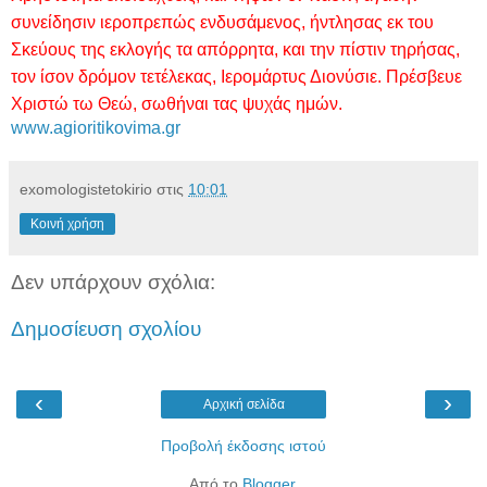
συνείδησιν ιεροπρεπώς ενδυσάμενος, ήντλησας εκ του
Σκεύους της εκλογής τα απόρρητα, και την πίστιν τηρήσας,
τον ίσον δρόμον τετέλεκας, Ιερομάρτυς Διονύσιε. Πρέσβευε
Χριστώ τω Θεώ, σωθήναι τας ψυχάς ημών.
www.agioritikovima.gr
exomologistetokirio
στις
10:01
Κοινή χρήση
Δεν υπάρχουν σχόλια:
Δημοσίευση σχολίου
‹
›
Αρχική σελίδα
Προβολή έκδοσης ιστού
Από το
Blogger
.