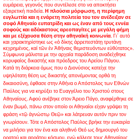
ευμάρεια, γεγονός που συντέλεσε στο να αποκτήσει
εξαιρετική παιδεία.
Η πλούσια μόρφωση, η περίφημη
ευγλωττία και η ενάρετη πολιτεία του τον ανέδειξαν σε
σοφό Αθηναίο ευπατρίδη και ως έναν από τους εννέα
σοφούς και αδέκαστους αρεοπαγίτες με μεγάλη φήμη
και με εξέχουσα θέση στην αθηναϊκή κοινωνία
. Γι΄ αυτό
και χαρακτηρίστηκε ως «ὁ δίκης ἀρρεπεστάτῃ τρυτάνῃ
κεχρημένος, καί τῶν ἐν Ἀθήναις θεμιστευόντων εὐθύτατος».
Σύμφωνα μάλιστα με την αρχαία παράδοση αναδείχθηκε
κορυφαίος δικαστής και πρόεδρος του Αρείου Πάγου.
Κατά τη διάρκεια όμως που ο Διονύσιος κατείχε την
υψηλότατη θέση ως δικαστής απονέμοντας ορθά τη
δικαιοσύνη, έφθασε στην Αθήνα ο Απόστολος των Εθνών
Παύλος για να κηρύξει το Ευαγγέλιο του Χριστού στους
Αθηναίους. Αφού ανέβηκε στον Άρειο Πάγο, αναφέρθηκε σε
έναν βωμό, πάνω στον οποίο οι Αθηναίοι είχαν γράψει τη
φράση «τῷ ἀγνώστῳ Θεῷ» και λάτρευαν αυτόν πριν τον
γνωρίσουν. Τότε ο Απόστολος Παύλος βρήκε την ευκαιρία
να μιλήσει για τον ένα και αληθινό Θεό ως δημιουργό του
ορατού και αοράτου κόσμου, ενώ κάλεσε τους Αθηναίους