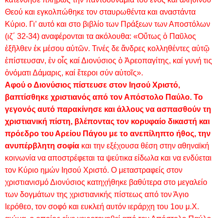
Θεού και εγκολπώθηκε τον σταυρωθέντα και αναστάντα
Κύριο. Γι’ αυτό και στο βιβλίο των Πράξεων των Αποστόλων
(ιζ΄ 32-34) αναφέρονται τα ακόλουθα: «Οὕτως ὁ Παῦλος
ἐξῆλθεν ἐκ μέσου αὐτῶν. Τινές δε ἄνδρες κολληθέντες αὐτῷ
ἐπίστευσαν, ἐν οἷς καί Διονύσιος ὁ Ἀρεοπαγίτης, καί γυνή τις
ὀνόματι Δάμαρις, καί ἕτεροι σύν αὐτοῖς».
Αφού ο Διονύσιος πίστευσε στον Ιησού Χριστό,
βαπτίσθηκε χριστιανός από τον Απόστολο Παύλο. Το
γεγονός αυτό παρακίνησε και άλλους να ασπασθούν τη
χριστιανική πίστη, βλέποντας τον κορυφαίο δικαστή και
πρόεδρο του Αρείου Πάγου με το ανεπίληπτο ήθος, την
ανυπέρβλητη σοφία
και την εξέχουσα θέση στην αθηναϊκή
κοινωνία να αποστρέφεται τα ψεύτικα είδωλα και να ενδύεται
τον Κύριο ημών Ιησού Χριστό. Ο μεταστραφείς στον
χριστιανισμό Διονύσιος κατηχήθηκε βαθύτερα στο μεγαλείο
των δογμάτων της χριστιανικής πίστεως από τον Άγιο
Ιερόθεο, τον σοφό και ευκλεή αυτόν ιεράρχη του 1ου μ.Χ.