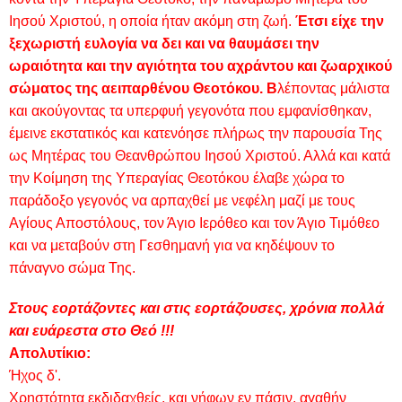
Ιησού Χριστού, η οποία ήταν ακόμη στη ζωή.
Έτσι είχε την
ξεχωριστή ευλογία να δει και να θαυμάσει την
ωραιότητα και την αγιότητα του αχράντου και ζωαρχικού
σώματος της αειπαρθένου Θεοτόκου. Β
λέποντας μάλιστα
και ακούγοντας τα υπερφυή γεγονότα που εμφανίσθηκαν,
έμεινε εκστατικός και κατενόησε πλήρως την παρουσία Της
ως Μητέρας του Θεανθρώπου Ιησού Χριστού. Αλλά και κατά
την Κοίμηση της Υπεραγίας Θεοτόκου έλαβε χώρα το
παράδοξο γεγονός να αρπαχθεί με νεφέλη μαζί με τους
Αγίους Αποστόλους, τον Άγιο Ιερόθεο και τον Άγιο Τιμόθεο
και να μεταβούν στη Γεσθημανή για να κηδέψουν το
πάναγνο σώμα Της.
Στους εορτάζοντες και στις εορτάζουσες, χρόνια πολλά
και ευάρεστα στο Θεό !!!
Απολυτίκιο:
Ήχος δ'.
Χρηστότητα εκδιδαχθείς, και νήφων εν πάσιν, αγαθήν