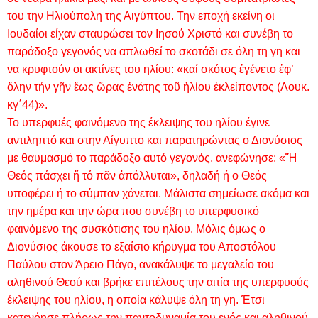
του την Ηλιούπολη της Αιγύπτου. Την εποχή εκείνη οι
Ιουδαίοι είχαν σταυρώσει τον Ιησού Χριστό και συνέβη το
παράδοξο γεγονός να απλωθεί το σκοτάδι σε όλη τη γη και
να κρυφτούν οι ακτίνες του ηλίου: «καί σκότος ἐγένετο ἐφ’
ὅλην τήν γῆν ἕως ὥρας ἐνάτης τοῦ ἡλίου ἐκλείποντος (Λουκ.
κγ΄44)».
Το υπερφυές φαινόμενο της έκλειψης του ηλίου έγινε
αντιληπτό και στην Αίγυπτο και παρατηρώντας ο Διονύσιος
με θαυμασμό το παράδοξο αυτό γεγονός, ανεφώνησε: «Ἤ
Θεός πάσχει ἤ τό πᾶν ἀπόλλυται», δηλαδή ή ο Θεός
υποφέρει ή το σύμπαν χάνεται. Μάλιστα σημείωσε ακόμα και
την ημέρα και την ώρα που συνέβη το υπερφυσικό
φαινόμενο της συσκότισης του ηλίου. Μόλις όμως ο
Διονύσιος άκουσε το εξαίσιο κήρυγμα του Αποστόλου
Παύλου στον Άρειο Πάγο, ανακάλυψε το μεγαλείο του
αληθινού Θεού και βρήκε επιτέλους την αιτία της υπερφυούς
έκλειψης του ηλίου, η οποία κάλυψε όλη τη γη. Έτσι
κατενόησε πλήρως την παντοδυναμία του ενός και αληθινού