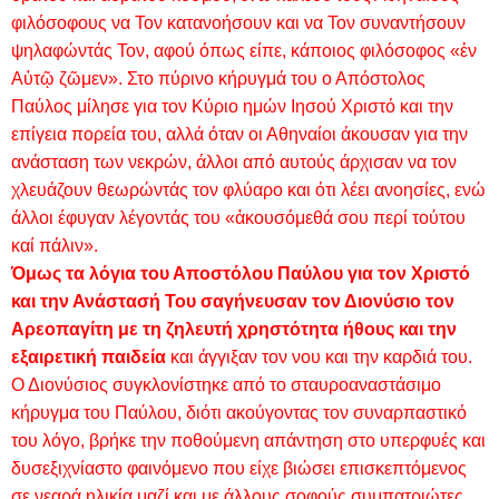
φιλόσοφους να Τον κατανοήσουν και να Τον συναντήσουν
ψηλαφώντάς Τον, αφού όπως είπε, κάποιος φιλόσοφος «ἐν
Αὐτῷ ζῶμεν». Στο πύρινο κήρυγμά του ο Απόστολος
Παύλος μίλησε για τον Κύριο ημών Ιησού Χριστό και την
επίγεια πορεία του, αλλά όταν οι Αθηναίοι άκουσαν για την
ανάσταση των νεκρών, άλλοι από αυτούς άρχισαν να τον
χλευάζουν θεωρώντάς τον φλύαρο και ότι λέει ανοησίες, ενώ
άλλοι έφυγαν λέγοντάς του «ἀκουσόμεθά σου περί τούτου
καί πάλιν».
Όμως τα λόγια του Αποστόλου Παύλου για τον Χριστό
και την Ανάστασή Του σαγήνευσαν τον Διονύσιο τον
Αρεοπαγίτη με τη ζηλευτή χρηστότητα ήθους και την
εξαιρετική παιδεία
και άγγιξαν τον νου και την καρδιά του.
Ο Διονύσιος συγκλονίστηκε από το σταυροαναστάσιμο
κήρυγμα του Παύλου, διότι ακούγοντας τον συναρπαστικό
του λόγο, βρήκε την ποθούμενη απάντηση στο υπερφυές και
δυσεξιχνίαστο φαινόμενο που είχε βιώσει επισκεπτόμενος
σε νεαρά ηλικία μαζί και με άλλους σοφούς συμπατριώτες