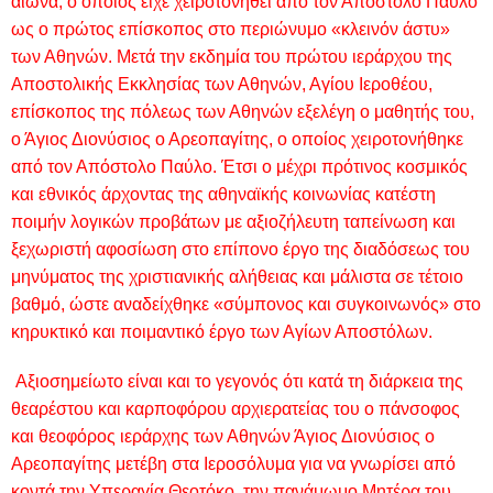
αιώνα, ο οποίος είχε χειροτονηθεί από τον Απόστολο Παύλο
ως ο πρώτος επίσκοπος στο περιώνυμο «κλεινόν άστυ»
των Αθηνών. Μετά την εκδημία του πρώτου ιεράρχου της
Αποστολικής Εκκλησίας των Αθηνών, Αγίου Ιεροθέου,
επίσκοπος της πόλεως των Αθηνών εξελέγη ο μαθητής του,
ο Άγιος Διονύσιος ο Αρεοπαγίτης, ο οποίος χειροτονήθηκε
από τον Απόστολο Παύλο. Έτσι ο μέχρι πρότινος κοσμικός
και εθνικός άρχοντας της αθηναϊκής κοινωνίας κατέστη
ποιμήν λογικών προβάτων με αξιοζήλευτη ταπείνωση και
ξεχωριστή αφοσίωση στο επίπονο έργο της διαδόσεως του
μηνύματος της χριστιανικής αλήθειας και μάλιστα σε τέτοιο
βαθμό, ώστε αναδείχθηκε «σύμπονος και συγκοινωνός» στο
κηρυκτικό και ποιμαντικό έργο των Αγίων Αποστόλων.
Αξιοσημείωτο είναι και το γεγονός ότι κατά τη διάρκεια της
θεαρέστου και καρποφόρου αρχιερατείας του ο πάνσοφος
και θεοφόρος ιεράρχης των Αθηνών Άγιος Διονύσιος ο
Αρεοπαγίτης μετέβη στα Ιεροσόλυμα για να γνωρίσει από
κοντά την Υπεραγία Θεοτόκο, την πανάμωμο Μητέρα του