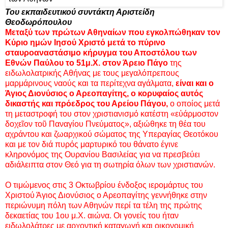
Του εκπαιδευτικού συντάκτη Αριστείδη
Θεοδωρόπουλου
Μεταξύ των πρώτων Αθηναίων που εγκολπώθηκαν τον
Κύριο ημών Ιησού Χριστό μετά το πύρινο
σταυροαναστάσιμο κήρυγμα του Αποστόλου των
Εθνών Παύλου το 51μ.Χ. στον Άρειο Πάγο
της
ειδωλολατρικής Αθήνας με τους μεγαλόπρεπους
μαρμάρινους ναούς και τα περίτεχνα αγάλματα,
είναι και ο
Άγιος Διονύσιος ο Αρεοπαγίτης, ο κορυφαίος αυτός
δικαστής και πρόεδρος του Αρείου Πάγου,
ο οποίος μετά
τη μεταστροφή του στον χριστιανισμό κατέστη «εὐάρμοστον
δοχεῖον τοῦ Παναγίου Πνεύματος», αξιώθηκε τη θέα του
αχράντου και ζωαρχικού σώματος της Υπεραγίας Θεοτόκου
και με τον διά πυρός μαρτυρικό του θάνατο έγινε
κληρονόμος της Ουρανίου Βασιλείας για να πρεσβεύει
αδιάλειπτα στον Θεό για τη σωτηρία όλων των χριστιανών.
Ο τιμώμενος στις 3 Οκτωβρίου ένδοξος ιερομάρτυς του
Χριστού Άγιος Διονύσιος ο Αρεοπαγίτης γεννήθηκε στην
περιώνυμη πόλη των Αθηνών περί τα τέλη της πρώτης
δεκαετίας του 1ου μ.Χ. αιώνα. Οι γονείς του ήταν
ειδωλολάτρες με αρχοντική καταγωγή και οικονομική