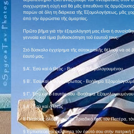
συγχωρητικὴ εὐχὴ καὶ θά μᾶς ἀπευθύνει τὶς ἁρμόζουσες
παρὼν σὲ ὅλη τη διάρκεια τῆς Ἐξομολογήσεως, μᾶς χορ
ἀπὸ τὴν ἀρρώστια τῆς ἁμαρτίας.
Πρῶτο βῆμα γιὰ τὴν ἐξομολόγησή μας εἶναι ἡ συναίσθησ
γενναία καὶ τίμια βυθοσκόπηση τοῦ ἑαυτοῦ τους.
Στὸ δύσκολο ἐγχείρημα τῆς αὐτοκριτικῆς θέλουν νὰ σὲ
ἑαυτό μας
.
§
Α'. Ἐσὺ καὶ ὁ Θεὸς - Βοήθημα Ἐξομολογουμένου
§
Β'. Ἐσὺ καὶ ὁ συνάνθρωπος - Βοήθημα Ἐξομολογουμ
§
Γ'. Ἐσὺ καὶ ὁ ἑαυτός σου -Βοήθημα Ἐξομολογουμένου
§ Α'. Ἐσὺ καὶ ὁ Θεὸς
§ Πιστεύεις ὁλόψυχα στὸν Τριαδικὸ θεό, τὸν Πατέρα, τὸ
§ Ἐμπιστεύεσαι ἀκλόνητα τὸν ἑαυτό σου στὴν πατρικὴ Π