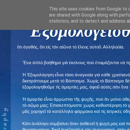
This site uses cookies from Google to de
are shared with Google along with perfo
statistics, and to detect and address a
" Εξομολογεῖσθ
ὃτι ἀγαθός, ὃτι εἰς τόν αἰῶνα τό ἔλεος αὐτοῦ. Αλληλούϊα.
Ἕνα ἁπλὸ βοήθημα γιὰ ἐκείνους ποὺ ἑτοιμάζονται νὰ 
Ἡ Ἐξομολόγηση εἶναι τόσο ἀναγκαία γιὰ κάθε χριστιανό
διαπράττουμε μετὰ τὸ Βάπτισμα. Χωρὶς τὸ Βάπτισμα δ
ἐξομολογηθοῦμε τὶς ἁμαρτίες μας, ἀφοῦ αὐτὲς σὰν ἕνα 
Ἡ ἁμαρτία εἶναι ἀρρώστια τῆς ψυχῆς, ποὺ ἂν μείνει ἀθ
τὸ σῶμα μας; Ἐπισκεπτόμαστε χωρὶς καθυστέρηση τὸ γι
μᾶς χορηγεῖ τὰ κατάλληλα φάρμακα καὶ τὶς ἰατρικὲς ὁ
Κάτι ἀνάλογο συμβαίνει ὅταν ἀσθενεῖ ἡ ψυχή μας καὶ 
θεραπευτήριο. Ἐκεῖ ἀναζητοῦμε τὸν πνευματικό, στὸν ὁ