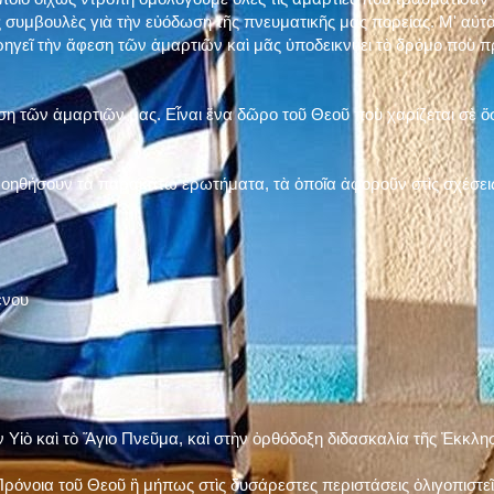
 συμβουλὲς γιὰ τὴν εὐόδωση τῆς πνευματικῆς μας πορείας. Μ' αὐτὸ
ηγεῖ τὴν ἄφεση τῶν ἁμαρτιῶν καὶ μᾶς ὑποδεικνύει τὸ δρόμο ποὺ 
η τῶν ἁμαρτιῶν μας. Εἶναι ἕνα δῶρο τοῦ Θεοῦ ποὺ χαρίζεται σὲ ὅσ
 βοηθήσουν τὰ παρακάτω ἐρωτήματα, τὰ ὁποῖα ἀφοροῦν στὶς σχέσει
ένου
ν Υἱὸ καὶ τὸ Ἅγιο Πνεῦμα, καὶ στὴν ὀρθόδοξη διδασκαλία τῆς Ἐκκλη
ρόνοια τοῦ Θεοῦ ἢ μήπως στὶς δυσάρεστες περιστάσεις ὀλιγοπιστεῖς