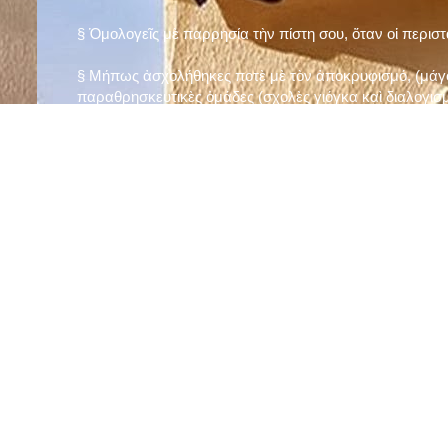
§ Ὁμολογεῖς μὲ παρρησία τὴν πίστη σου, ὅταν οἱ περισ
§ Μήπως ἀσχολήθηκες ποτὲ μὲ τὸν ἀποκρυφισμό, (μάγου
παραθρησκευτικὲς ὁμάδες (σχολὲς γιόγκα καὶ διαλογισμ
§ Μήπως πιστεύεις στὴν τύχη καὶ στὰ ὄνειρα ἢ ἀσχολεῖσα
ἀριθμός», «τὸ πέταλο φέρνει γούρι» κ.λπ.);
§ Προσεύχεσαι τακτικὰ καὶ προσεκτικὰ στὸ σπίτι σου (π
πρωτίστως τὸν Θεὸ γιὰ τὶς ποικίλες, φανερὲς καὶ ἀφανεῖ
§ Μελετᾶς καθημερινὰ τὴν Ἁγία Γραφὴ καὶ ἄλλα ψυχωφ
§ Νηστεύεις, ἂν δὲν ὑπάρχουν σοβαροὶ λόγοι ὑγείας, τὴ
§ Προσέρχεσαι τακτικὰ στὸ Μυστήριο τῆς Θείας Κοινωνί
§ Μήπως βλαστημᾶς τὸ ὄνομα τοῦ Χρίστου, τῆς Παναγί
§ Μήπως ὁρκίζεσαι χωρὶς λόγο ἢ ἀθέτησες τυχὸν ὅρκο