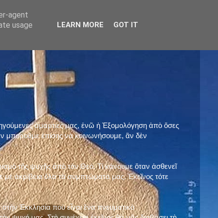
ser-agent
rate usage
LEARN MORE
GOT IT
προηγούμενες ἁμαρτίες μας, ἐνῶ ἡ Ἐξομολόγηση ἀπὸ ὅσες
ὲν μποροῦμε ἐπίσης νὰ κοινωνήσουμε, ἂν δὲν
ρισμὸ τῆς ψυχῆς ἀπὸ τὸν Θεό. Τί κάνουμε ὅταν ἀσθενεῖ
 μὲ ἀκρίβεια ὅλα τὰ συμπτώματά μας. Ἐκεῖνος τότε
 στὴν Ἐκκλησία ποὺ εἶναι ἕνα πνευματικὸ
ὴν ψυχή μας. Στὴ συνέχεια ἐκεῖνος θὰ μᾶς διαβάσει τὴ