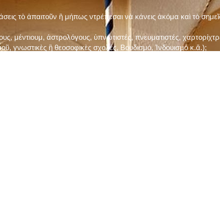
τάσεις τὸ ἀπαιτοῦν ἢ μήπως ντρέπεσαι νὰ κάνεις ἀκόμα καὶ τὸ σημε
ς, μέντιουμ, ἀστρολόγους, ὑπνωτιστές, πνευματιστές, χαρτορίχτρε
οῦ, γνωστικὲς ἢ θεοσοφικὲς σχολές, Βουδισμό, Ἰνδουισμὸ κ.ἅ.);
ι μὲ τὸ ξεμάτιασμα καὶ δίνεις σημασία στὶς διάφορες προλήψεις καὶ 
ρωί, βράδυ, πρὶν καὶ μετὰ τὰ γεύματα) ἢ στὴν Ἐκκλησία (κάθε Κυρι
ς εὐεργεσίες Του;
ελῆ βιβλία;
ν Τετάρτη καὶ τὴν Παρασκευὴ καὶ τὶς ἄλλες περιόδους τῶν Νηστειῶν
ας, ὑστέρα ἀπὸ τὴν κατάλληλη προετοιμασία καὶ τὴν ἔγκριση τοῦ π
ας ἢ τῶν Ἁγίων μας;
 ἢ ὑπόσχεσή σου στὸν Θεό;