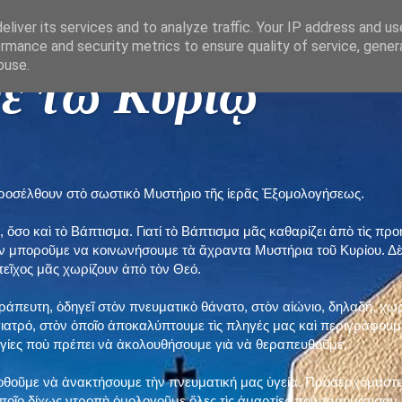
liver its services and to analyze traffic. Your IP address and u
rmance and security metrics to ensure quality of service, gene
buse.
ε τῶ Κυρίῳ "
προσέλθουν στὸ σωστικὸ Μυστήριο τῆς ἱερᾶς Ἐξομολογήσεως.
, ὅσο καὶ τὸ Βάπτισμα. Γιατί τὸ Βάπτισμα μᾶς καθαρίζει ἀπὸ τὶς 
ὲν μποροῦμε να κοινωνήσουμε τὰ ἄχραντα Μυστήρια τοῦ Κυρίου. Δ
τεῖχος μᾶς χωρίζουν ἀπὸ τὸν Θεό.
εράπευτη, ὁδηγεῖ στὸν πνευματικὸ θάνατο, στὸν αἰώνιο, δηλαδή, χω
ατρό, στὸν ὁποῖο ἀποκαλύπτουμε τὶς πληγές μας καὶ περιγράφουμε
δηγίες ποὺ πρέπει νὰ ἀκολουθήσουμε γιὰ νὰ θεραπευθοῦμε.
ποθοῦμε νὰ ἀνακτήσουμε τὴν πνευματική μας ὑγεία. Προσερχόμαστε
ποῖο δίχως ντροπὴ ὁμολογοῦμε ὅλες τὶς ἁμαρτίες ποὺ τραυμάτισαν τ