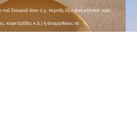
ῖο τοῦ Σταυροῦ ὅταν λ.χ. περνᾶς ἔξω ἀπὸ κάποιον ναό;
ς, καφετζοῦδες κ.ἅ.) ἢ ἀναμίχθηκες σὲ
δεισιδαιμονίες (π.χ. «τὸ 13 εἶναι γρουσούζικος
ακὴ καὶ τὶς μεγάλες γιορτές), εὐγνωμονώντας
;
νευματικοῦ σου;