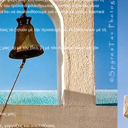
ν τὸν τρόπο ὁ φιλάνθρωπος Χριστός, ὁ Ὁποῖος εἶναι
πρέπει νὰ ἀκολουθήσουμε γιὰ νὰ ἀπαλλαγοῦμε ὁριστικὰ
ους τὸ ζητοῦν μὲ τὴν προσευχὴ καὶ τὸ ἐπιδιώκουν μὲ τὴ
ς μας: α)
μὲ τὸν Θεό
, β)
μὲ τὸν πλησίον
καὶ γ)
μὲ τὸν
σίας μας;
, γογγύζεις καὶ ἀπελπίζεσαι;