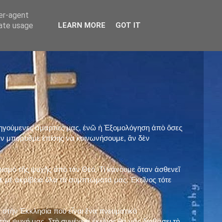
ser-agent
rate usage
LEARN MORE
GOT IT
προηγούμενες ἁμαρτίες μας, ἐνῶ ἡ Ἐξομολόγηση ἀπὸ ὅσες
ὲν μποροῦμε ἐπίσης νὰ κοινωνήσουμε, ἂν δὲν
ρισμὸ τῆς ψυχῆς ἀπὸ τὸν Θεό. Τί κάνουμε ὅταν ἀσθενεῖ
 μὲ ἀκρίβεια ὅλα τὰ συμπτώματά μας. Ἐκεῖνος τότε
 στὴν Ἐκκλησία ποὺ εἶναι ἕνα πνευματικὸ
ὴν ψυχή μας. Στὴ συνέχεια ἐκεῖνος θὰ μᾶς διαβάσει τὴ