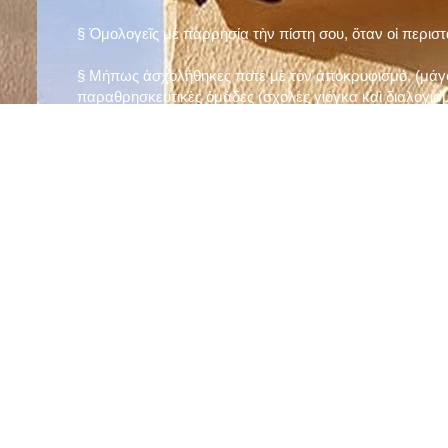
§ Ὁμολογεῖς μὲ παρρησία τὴν πίστη σου, ὅταν οἱ περισ
§ Μήπως ἀσχολήθηκες ποτὲ μὲ τὸν ἀποκρυφισμό, (μάγου
παραθρησκευτικὲς ὁμάδες (σχολὲς γιόγκα καὶ διαλογισμ
§ Μήπως πιστεύεις στὴν τύχη καὶ στὰ ὄνειρα ἢ ἀσχολεῖσα
ἀριθμός», «τὸ πέταλο φέρνει γούρι» κ.λπ.);
§ Προσεύχεσαι τακτικὰ καὶ προσεκτικὰ στὸ σπίτι σου (π
πρωτίστως τὸν Θεὸ γιὰ τὶς ποικίλες, φανερὲς καὶ ἀφανεῖ
§ Μελετᾶς καθημερινὰ τὴν Ἁγία Γραφὴ καὶ ἄλλα ψυχωφ
§ Νηστεύεις, ἂν δὲν ὑπάρχουν σοβαροὶ λόγοι ὑγείας, τὴ
§ Προσέρχεσαι τακτικὰ στὸ Μυστήριο τῆς Θείας Κοινωνί
§ Μήπως βλαστημᾶς τὸ ὄνομα τοῦ Χρίστου, τῆς Παναγί
§ Μήπως ὁρκίζεσαι χωρὶς λόγο ἢ ἀθέτησες τυχὸν ὅρκο