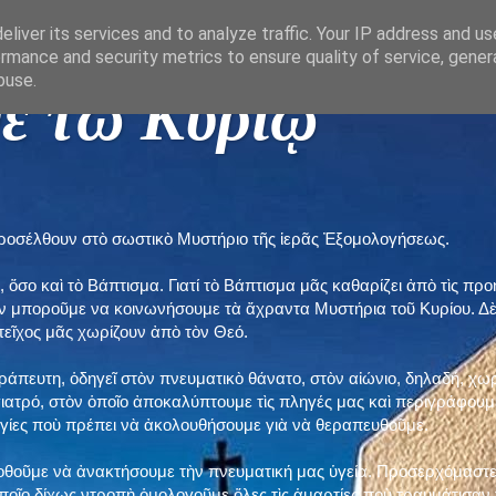
liver its services and to analyze traffic. Your IP address and u
rmance and security metrics to ensure quality of service, gene
buse.
ε τῶ Κυρίῳ "
προσέλθουν στὸ σωστικὸ Μυστήριο τῆς ἱερᾶς Ἐξομολογήσεως.
, ὅσο καὶ τὸ Βάπτισμα. Γιατί τὸ Βάπτισμα μᾶς καθαρίζει ἀπὸ τὶς 
ὲν μποροῦμε να κοινωνήσουμε τὰ ἄχραντα Μυστήρια τοῦ Κυρίου. Δ
τεῖχος μᾶς χωρίζουν ἀπὸ τὸν Θεό.
εράπευτη, ὁδηγεῖ στὸν πνευματικὸ θάνατο, στὸν αἰώνιο, δηλαδή, χω
ατρό, στὸν ὁποῖο ἀποκαλύπτουμε τὶς πληγές μας καὶ περιγράφουμε
δηγίες ποὺ πρέπει νὰ ἀκολουθήσουμε γιὰ νὰ θεραπευθοῦμε.
ποθοῦμε νὰ ἀνακτήσουμε τὴν πνευματική μας ὑγεία. Προσερχόμαστε
ποῖο δίχως ντροπὴ ὁμολογοῦμε ὅλες τὶς ἁμαρτίες ποὺ τραυμάτισαν τ