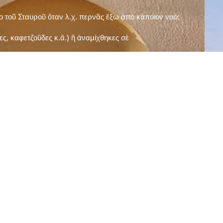
ῖο τοῦ Σταυροῦ ὅταν λ.χ. περνᾶς ἔξω ἀπὸ κάποιον ναό;
ς, καφετζοῦδες κ.ἅ.) ἢ ἀναμίχθηκες σὲ
δεισιδαιμονίες (π.χ. «τὸ 13 εἶναι γρουσούζικος
ακὴ καὶ τὶς μεγάλες γιορτές), εὐγνωμονώντας
;
νευματικοῦ σου;