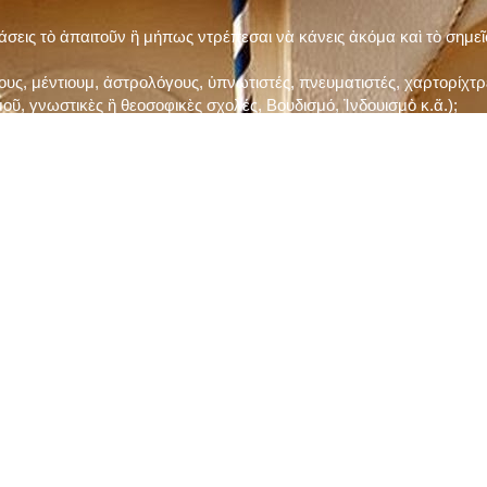
τάσεις τὸ ἀπαιτοῦν ἢ μήπως ντρέπεσαι νὰ κάνεις ἀκόμα καὶ τὸ σημε
ς, μέντιουμ, ἀστρολόγους, ὑπνωτιστές, πνευματιστές, χαρτορίχτρε
οῦ, γνωστικὲς ἢ θεοσοφικὲς σχολές, Βουδισμό, Ἰνδουισμὸ κ.ἅ.);
ι μὲ τὸ ξεμάτιασμα καὶ δίνεις σημασία στὶς διάφορες προλήψεις καὶ 
ρωί, βράδυ, πρὶν καὶ μετὰ τὰ γεύματα) ἢ στὴν Ἐκκλησία (κάθε Κυρι
ς εὐεργεσίες Του;
ελῆ βιβλία;
ν Τετάρτη καὶ τὴν Παρασκευὴ καὶ τὶς ἄλλες περιόδους τῶν Νηστειῶν
ας, ὑστέρα ἀπὸ τὴν κατάλληλη προετοιμασία καὶ τὴν ἔγκριση τοῦ π
ας ἢ τῶν Ἁγίων μας;
 ἢ ὑπόσχεσή σου στὸν Θεό;