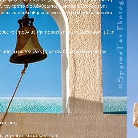
ν τὸν τρόπο ὁ φιλάνθρωπος Χριστός, ὁ Ὁποῖος εἶναι
πρέπει νὰ ἀκολουθήσουμε γιὰ νὰ ἀπαλλαγοῦμε ὁριστικὰ
ους τὸ ζητοῦν μὲ τὴν προσευχὴ καὶ τὸ ἐπιδιώκουν μὲ τὴ
ς μας: α)
μὲ τὸν Θεό
, β)
μὲ τὸν πλησίον
καὶ γ)
μὲ τὸν
σίας μας;
, γογγύζεις καὶ ἀπελπίζεσαι;