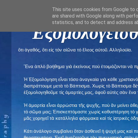
This site uses cookies from Google to de
are shared with Google along with perfo
statistics, and to detect and address a
" Εξομολογεῖσθ
ὃτι ἀγαθός, ὃτι εἰς τόν αἰῶνα τό ἔλεος αὐτοῦ. Αλληλούϊα.
Ἕνα ἁπλὸ βοήθημα γιὰ ἐκείνους ποὺ ἑτοιμάζονται νὰ 
Ἡ Ἐξομολόγηση εἶναι τόσο ἀναγκαία γιὰ κάθε χριστιανό
διαπράττουμε μετὰ τὸ Βάπτισμα. Χωρὶς τὸ Βάπτισμα δ
ἐξομολογηθοῦμε τὶς ἁμαρτίες μας, ἀφοῦ αὐτὲς σὰν ἕνα 
Ἡ ἁμαρτία εἶναι ἀρρώστια τῆς ψυχῆς, ποὺ ἂν μείνει ἀθ
τὸ σῶμα μας; Ἐπισκεπτόμαστε χωρὶς καθυστέρηση τὸ γι
μᾶς χορηγεῖ τὰ κατάλληλα φάρμακα καὶ τὶς ἰατρικὲς ὁ
Κάτι ἀνάλογο συμβαίνει ὅταν ἀσθενεῖ ἡ ψυχή μας καὶ 
θεραπευτήριο. Ἐκεῖ ἀναζητοῦμε τὸν πνευματικό, στὸν ὁ