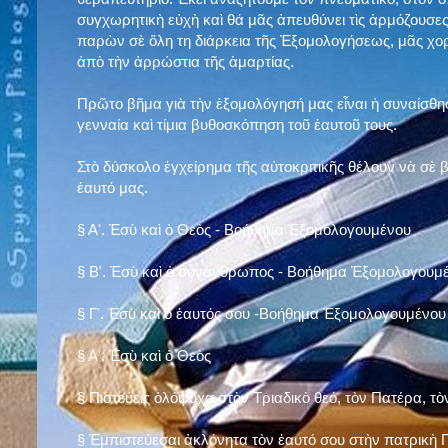
συγχωρητικὴ εὐχὴ καὶ θά μᾶς ἀπευθύνει τὶς ἁρμόζουσες
παρὼν σὲ ὅλη τη διάρκεια τῆς Ἐξομολογήσεως, μᾶς χορ
ἀπὸ τὴν ἀρρώστια τῆς ἁμαρτίας.
Πρῶτο βῆμα γιὰ τὴν ἐξομολόγησή μας εἶναι ἡ συναίσθησ
γενναία καὶ τίμια βυθοσκόπηση τοῦ ἑαυτοῦ τους.
Στὸ δύσκολο ἐγχείρημα τῆς αὐτοκριτικῆς θέλουν νὰ σὲ
ἑαυτό μας
.
§
Α'. Ἐσὺ καὶ ὁ Θεὸς - Βοήθημα Ἐξομολογουμένου
§
Β'. Ἐσὺ καὶ ὁ συνάνθρωπος - Βοήθημα Ἐξομολογουμ
§
Γ'. Ἐσὺ καὶ ὁ ἑαυτός σου -Βοήθημα Ἐξομολογουμένου
§ Α'. Ἐσὺ καὶ ὁ Θεὸς
§ Πιστεύεις ὁλόψυχα στὸν Τριαδικὸ θεό, τὸν Πατέρα, τὸ
§ Ἐμπιστεύεσαι ἀκλόνητα τὸν ἑαυτό σου στὴν πατρικὴ Π