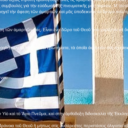
 συμβουλὲς γιὰ τὴν εὐόδωση τῆς πνευματικῆς μας πορείας. Μ' αὐτὸ
ηγεῖ τὴν ἄφεση τῶν ἁμαρτιῶν καὶ μᾶς ὑποδεικνύει τὸ δρόμο ποὺ 
η τῶν ἁμαρτιῶν μας. Εἶναι ἕνα δῶρο τοῦ Θεοῦ ποὺ χαρίζεται σὲ ὅσ
 βοηθήσουν τὰ παρακάτω ἐρωτήματα, τὰ ὁποῖα ἀφοροῦν στὶς σχέσει
ένου
ν Υἱὸ καὶ τὸ Ἅγιο Πνεῦμα, καὶ στὴν ὀρθόδοξη διδασκαλία τῆς Ἐκκλη
ρόνοια τοῦ Θεοῦ ἢ μήπως στὶς δυσάρεστες περιστάσεις ὀλιγοπιστεῖς