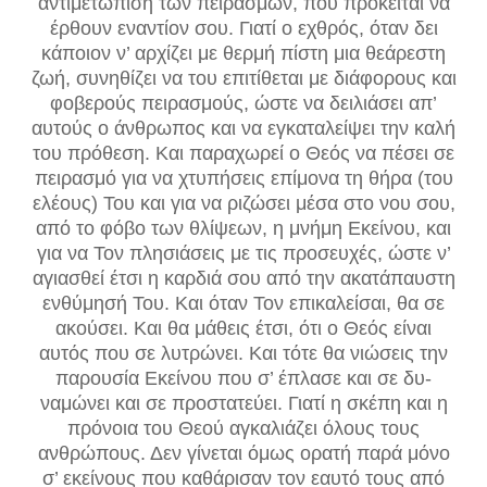
αντιμετώπιση των πει­ρασμών, που πρόκειται να
έρθουν εναντίον σου. Γιατί ο ε­χθρός, όταν δει
κάποιον ν’ αρχίζει με θερμή πίστη μια θεάρεστη
ζωή, συνηθίζει να του επιτίθεται με διάφορους και
φοβερούς πειρασμούς, ώστε να δειλιάσει απ’
αυτούς ο άν­θρωπος και να εγκαταλείψει την καλή
του πρόθεση. Και παραχωρεί ο Θεός να πέσει σε
πειρασμό για να χτυπήσεις επίμονα τη θήρα (του
ελέους) Του και για να ριζώσει μέσα στο νου σου,
από το φόβο των θλίψεων, η μνήμη Εκείνου, και
για να Τον πλησιάσεις με τις προσευχές, ώστε ν’
αγιασθεί έτσι η καρδιά σου από την ακατάπαυστη
ενθύμησή Του. Και όταν Τον επικαλείσαι, θα σε
ακούσει. Και θα μά­θεις έτσι, ότι ο Θεός είναι
αυτός που σε λυτρώνει. Και τότε θα νιώσεις την
παρουσία Εκείνου που σ’ έπλασε και σε δυ­
ναμώνει και σε προστατεύει. Γιατί η σκέπη και η
πρόνοια του Θεού αγκαλιάζει όλους τους
ανθρώπους. Δεν γίνεται ό­μως ορατή παρά μόνο
σ’ εκείνους που καθάρισαν τον εαυτό τους από