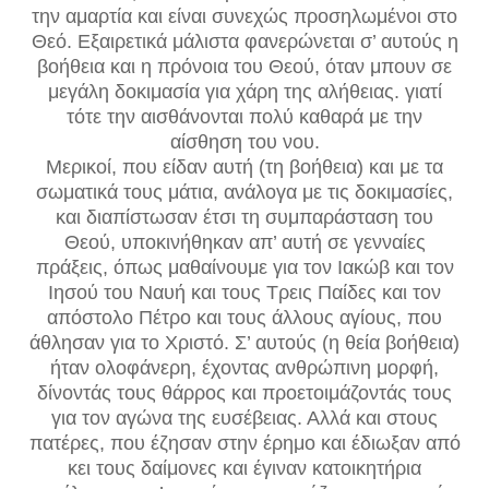
την αμαρτία και είναι συνεχώς προσηλωμένοι στο
Θεό. Εξαιρετικά μάλιστα φανερώνεται σ’ αυτούς η
βοήθεια και η πρόνοια του Θεού, όταν μπουν σε
μεγάλη δοκιμασία για χάρη της αλήθειας. γιατί
τότε την αισθάνονται πολύ καθαρά με την
αίσθηση του νου.
Μερικοί, που είδαν αυτή (τη βοήθεια) και με τα
σωμα­τικά τους μάτια, ανάλογα με τις δοκιμασίες,
και διαπίστω­σαν έτσι τη συμπαράσταση του
Θεού, υποκινήθηκαν απ’ αυτή σε γενναίες
πράξεις, όπως μαθαίνουμε για τον Ιακώβ και τον
Ιησού του Ναυή και τους Τρεις Παίδες και τον
απόστολο Πέτρο και τους άλλους αγίους, που
άθλησαν για το Χριστό. Σ’ αυτούς (η θεία βοήθεια)
ήταν ολοφάνερη, έ­χοντας ανθρώπινη μορφή,
δίνοντάς τους θάρρος και προε­τοιμάζοντάς τους
για τον αγώνα της ευσέβειας. Αλλά και στους
πατέρες, που έζησαν στην έρημο και έδιωξαν από
κει τους δαίμονες και έγιναν κατοικητήρια