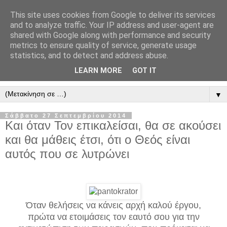
This site uses cookies from Google to deliver its services
" Εξομολογεῖσθε τῶ Κυρίῳ
and to analyze traffic. Your IP address and user-agent are
shared with Google along with performance and security
"
metrics to ensure quality of service, generate usage
statistics, and to detect and address abuse.
ὃτι ἀγαθός, ὃτι εἰς τόν αἰῶνα τό ἔλεος αὐτοῦ. Αλληλούϊα.
LEARN MORE
GOT IT
▼
Σάββατο 27 Σεπτεμβρίου 2014
Και όταν Τον επικαλείσαι, θα σε ακούσει
και θα μά­θεις έτσι, ότι ο Θεός είναι
αυτός που σε λυτρώνει
Όταν θελήσεις να κάνεις αρχή καλού έργου,
πρώτα να ετοιμάσεις τον εαυτό σου για την