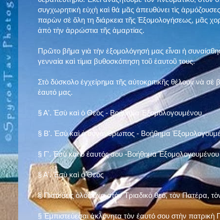
συγχωρητικὴ εὐχὴ καὶ θά μᾶς ἀπευθύνει τὶς ἁρμόζουσες
παρὼν σὲ ὅλη τη διάρκεια τῆς Ἐξομολογήσεως, μᾶς χορ
ἀπὸ τὴν ἀρρώστια τῆς ἁμαρτίας.
Πρῶτο βῆμα γιὰ τὴν ἐξομολόγησή μας εἶναι ἡ συναίσθησ
γενναία καὶ τίμια βυθοσκόπηση τοῦ ἑαυτοῦ τους.
Στὸ δύσκολο ἐγχείρημα τῆς αὐτοκριτικῆς θέλουν νὰ σὲ
ἑαυτό μας
.
§
Α'. Ἐσὺ καὶ ὁ Θεὸς - Βοήθημα Ἐξομολογουμένου
§
Β'. Ἐσὺ καὶ ὁ συνάνθρωπος - Βοήθημα Ἐξομολογουμ
§
Γ'. Ἐσὺ καὶ ὁ ἑαυτός σου -Βοήθημα Ἐξομολογουμένου
§ Α'. Ἐσὺ καὶ ὁ Θεὸς
§ Πιστεύεις ὁλόψυχα στὸν Τριαδικὸ θεό, τὸν Πατέρα, τὸ
§ Ἐμπιστεύεσαι ἀκλόνητα τὸν ἑαυτό σου στὴν πατρικὴ Π