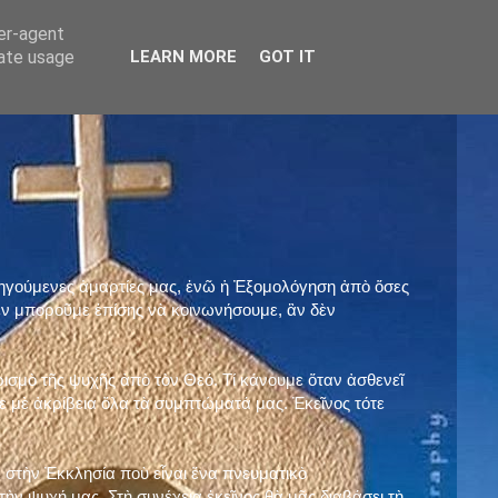
ser-agent
rate usage
LEARN MORE
GOT IT
προηγούμενες ἁμαρτίες μας, ἐνῶ ἡ Ἐξομολόγηση ἀπὸ ὅσες
ὲν μποροῦμε ἐπίσης νὰ κοινωνήσουμε, ἂν δὲν
ρισμὸ τῆς ψυχῆς ἀπὸ τὸν Θεό. Τί κάνουμε ὅταν ἀσθενεῖ
 μὲ ἀκρίβεια ὅλα τὰ συμπτώματά μας. Ἐκεῖνος τότε
 στὴν Ἐκκλησία ποὺ εἶναι ἕνα πνευματικὸ
ὴν ψυχή μας. Στὴ συνέχεια ἐκεῖνος θὰ μᾶς διαβάσει τὴ