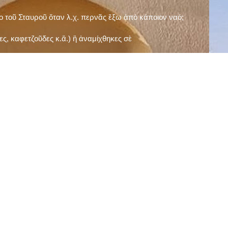
ῖο τοῦ Σταυροῦ ὅταν λ.χ. περνᾶς ἔξω ἀπὸ κάποιον ναό;
ς, καφετζοῦδες κ.ἅ.) ἢ ἀναμίχθηκες σὲ
δεισιδαιμονίες (π.χ. «τὸ 13 εἶναι γρουσούζικος
ακὴ καὶ τὶς μεγάλες γιορτές), εὐγνωμονώντας
;
νευματικοῦ σου;