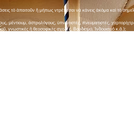
τάσεις τὸ ἀπαιτοῦν ἢ μήπως ντρέπεσαι νὰ κάνεις ἀκόμα καὶ τὸ σημε
ς, μέντιουμ, ἀστρολόγους, ὑπνωτιστές, πνευματιστές, χαρτορίχτρε
οῦ, γνωστικὲς ἢ θεοσοφικὲς σχολές, Βουδισμό, Ἰνδουισμὸ κ.ἅ.);
ι μὲ τὸ ξεμάτιασμα καὶ δίνεις σημασία στὶς διάφορες προλήψεις καὶ 
ρωί, βράδυ, πρὶν καὶ μετὰ τὰ γεύματα) ἢ στὴν Ἐκκλησία (κάθε Κυρι
ς εὐεργεσίες Του;
ελῆ βιβλία;
ν Τετάρτη καὶ τὴν Παρασκευὴ καὶ τὶς ἄλλες περιόδους τῶν Νηστειῶν
ας, ὑστέρα ἀπὸ τὴν κατάλληλη προετοιμασία καὶ τὴν ἔγκριση τοῦ π
ας ἢ τῶν Ἁγίων μας;
 ἢ ὑπόσχεσή σου στὸν Θεό;