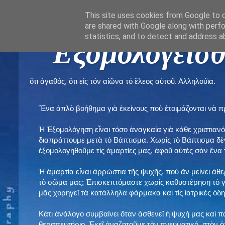
This site uses cookies from Google to de
are shared with Google along with perfo
statistics, and to detect and address a
" Εξομολογεῖσθ
ὃτι ἀγαθός, ὃτι εἰς τόν αἰῶνα τό ἔλεος αὐτοῦ. Αλληλούϊα.
Ἕνα ἁπλὸ βοήθημα γιὰ ἐκείνους ποὺ ἑτοιμάζονται νὰ 
Ἡ Ἐξομολόγηση εἶναι τόσο ἀναγκαία γιὰ κάθε χριστιανό
διαπράττουμε μετὰ τὸ Βάπτισμα. Χωρὶς τὸ Βάπτισμα δ
ἐξομολογηθοῦμε τὶς ἁμαρτίες μας, ἀφοῦ αὐτὲς σὰν ἕνα 
Ἡ ἁμαρτία εἶναι ἀρρώστια τῆς ψυχῆς, ποὺ ἂν μείνει ἀθ
τὸ σῶμα μας; Ἐπισκεπτόμαστε χωρὶς καθυστέρηση τὸ γι
μᾶς χορηγεῖ τὰ κατάλληλα φάρμακα καὶ τὶς ἰατρικὲς ὁ
Κάτι ἀνάλογο συμβαίνει ὅταν ἀσθενεῖ ἡ ψυχή μας καὶ 
θεραπευτήριο. Ἐκεῖ ἀναζητοῦμε τὸν πνευματικό, στὸν ὁ