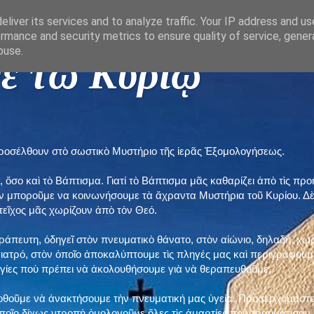
liver its services and to analyze traffic. Your IP address and u
rmance and security metrics to ensure quality of service, gene
buse.
ε τῶ Κυρίῳ "
προσέλθουν στὸ σωστικὸ Μυστήριο τῆς ἱερᾶς Ἐξομολογήσεως.
, ὅσο καὶ τὸ Βάπτισμα. Γιατί τὸ Βάπτισμα μᾶς καθαρίζει ἀπὸ τὶς 
ὲν μποροῦμε να κοινωνήσουμε τὰ ἄχραντα Μυστήρια τοῦ Κυρίου. Δ
τεῖχος μᾶς χωρίζουν ἀπὸ τὸν Θεό.
εράπευτη, ὁδηγεῖ στὸν πνευματικὸ θάνατο, στὸν αἰώνιο, δηλαδή, χω
ατρό, στὸν ὁποῖο ἀποκαλύπτουμε τὶς πληγές μας καὶ περιγράφουμε
δηγίες ποὺ πρέπει νὰ ἀκολουθήσουμε γιὰ νὰ θεραπευθοῦμε.
ποθοῦμε νὰ ἀνακτήσουμε τὴν πνευματική μας ὑγεία. Προσερχόμαστε
ποῖο δίχως ντροπὴ ὁμολογοῦμε ὅλες τὶς ἁμαρτίες ποὺ τραυμάτισαν τ