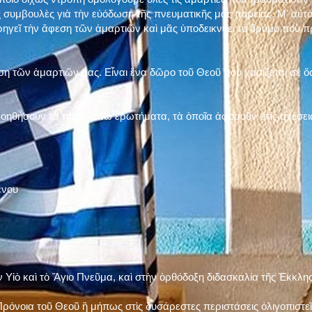
 συμβουλὲς γιὰ τὴν εὐόδωση τῆς πνευματικῆς μας πορείας. Μ' αὐτὸ
ηγεῖ τὴν ἄφεση τῶν ἁμαρτιῶν καὶ μᾶς ὑποδεικνύει τὸ δρόμο ποὺ 
η τῶν ἁμαρτιῶν μας. Εἶναι ἕνα δῶρο τοῦ Θεοῦ ποὺ χαρίζεται σὲ ὅσ
 βοηθήσουν τὰ παρακάτω ἐρωτήματα, τὰ ὁποῖα ἀφοροῦν στὶς σχέσει
ένου
ν Υἱὸ καὶ τὸ Ἅγιο Πνεῦμα, καὶ στὴν ὀρθόδοξη διδασκαλία τῆς Ἐκκλη
ρόνοια τοῦ Θεοῦ ἢ μήπως στὶς δυσάρεστες περιστάσεις ὀλιγοπιστεῖς