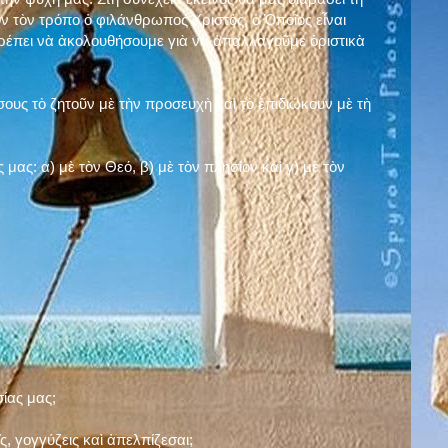
ν τὸν τρόπο ὁ φιλάνθρωπος Χριστός, ὁ Ὁποῖος εἶναι
πρέπει νὰ ἀκολουθήσουμε γιὰ νὰ ἀπαλλαγοῦμε ὁριστικὰ
ους τὸ ζητοῦν μὲ τὴν προσευχὴ καὶ τὸ ἐπιδιώκουν μὲ τὴ
ς μας: α)
μὲ τὸν Θεό
, β)
μὲ τὸν πλησίον
καὶ γ)
μὲ τὸν
σίας μας;
, γογγύζεις καὶ ἀπελπίζεσαι;