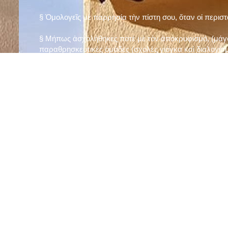
§ Ὁμολογεῖς μὲ παρρησία τὴν πίστη σου, ὅταν οἱ περισ
§ Μήπως ἀσχολήθηκες ποτὲ μὲ τὸν ἀποκρυφισμό, (μάγου
παραθρησκευτικὲς ὁμάδες (σχολὲς γιόγκα καὶ διαλογισμ
§ Μήπως πιστεύεις στὴν τύχη καὶ στὰ ὄνειρα ἢ ἀσχολεῖσα
ἀριθμός», «τὸ πέταλο φέρνει γούρι» κ.λπ.);
§ Προσεύχεσαι τακτικὰ καὶ προσεκτικὰ στὸ σπίτι σου (π
πρωτίστως τὸν Θεὸ γιὰ τὶς ποικίλες, φανερὲς καὶ ἀφανεῖ
§ Μελετᾶς καθημερινὰ τὴν Ἁγία Γραφὴ καὶ ἄλλα ψυχωφ
§ Νηστεύεις, ἂν δὲν ὑπάρχουν σοβαροὶ λόγοι ὑγείας, τὴ
§ Προσέρχεσαι τακτικὰ στὸ Μυστήριο τῆς Θείας Κοινωνί
§ Μήπως βλαστημᾶς τὸ ὄνομα τοῦ Χρίστου, τῆς Παναγί
§ Μήπως ὁρκίζεσαι χωρὶς λόγο ἢ ἀθέτησες τυχὸν ὅρκο